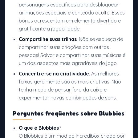
personagens específicos para desbloquear
animações especiais e conteúdo oculto. Esses
bônus acrescentam um elemento divertido e
gratificante à jogabilidade.
Compartilhe suas trilhas
: Não se esqueça de
compartilhar suas criações com outras
pessoas! Salvar e compartilhar suas músicas é
um dos aspectos mais agradáveis do jogo.
Concentre-se na criatividade
: As melhores
faixas geralmente são as mais criativas. Não
tenha medo de pensar fora da caixa e
experimentar novas combinações de sons.
Perguntas freqüentes sobre Blubbies
O que é Blubbies
?
O Blubbies é um mod do Incredibox criado por