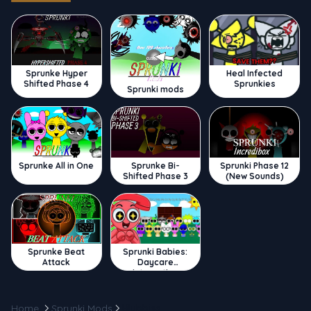
Sprunke Hyper
Heal Infected
Shifted Phase 4
Sprunkies
Sprunki mods
Sprunke All in One
Sprunke Bi-
Sprunki Phase 12
Shifted Phase 3
(New Sounds)
Sprunke Beat
Sprunki Babies:
Attack
Daycare
Interactive
Home
Sprunki Mods
Blubbies