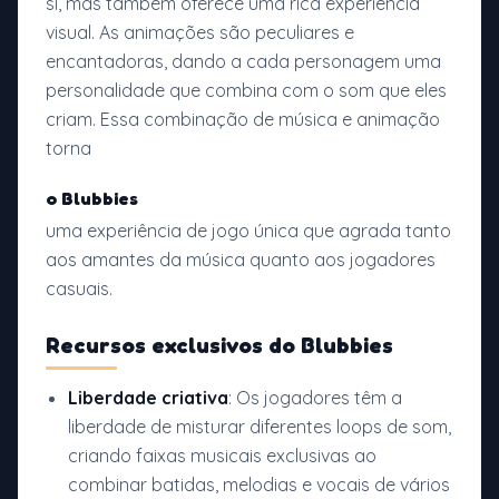
si, mas também oferece uma rica experiência
visual. As animações são peculiares e
encantadoras, dando a cada personagem uma
personalidade que combina com o som que eles
criam. Essa combinação de música e animação
torna
o Blubbies
uma experiência de jogo única que agrada tanto
aos amantes da música quanto aos jogadores
casuais.
Recursos exclusivos do Blubbies
Liberdade criativa
: Os jogadores têm a
liberdade de misturar diferentes loops de som,
criando faixas musicais exclusivas ao
combinar batidas, melodias e vocais de vários