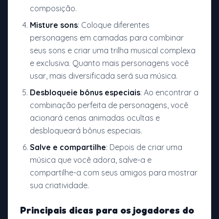
composição.
Misture sons
: Coloque diferentes
personagens em camadas para combinar
seus sons e criar uma trilha musical complexa
e exclusiva. Quanto mais personagens você
usar, mais diversificada será sua música.
Desbloqueie bônus especiais
: Ao encontrar a
combinação perfeita de personagens, você
acionará cenas animadas ocultas e
desbloqueará bônus especiais.
Salve e compartilhe
: Depois de criar uma
música que você adora, salve-a e
compartilhe-a com seus amigos para mostrar
sua criatividade.
Principais dicas para os jogadores do