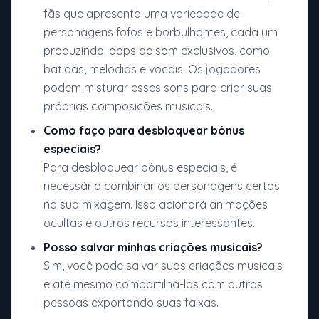
fãs que apresenta uma variedade de
personagens fofos e borbulhantes, cada um
produzindo loops de som exclusivos, como
batidas, melodias e vocais. Os jogadores
podem misturar esses sons para criar suas
próprias composições musicais.
Como faço para desbloquear bônus
especiais?
Para desbloquear bônus especiais, é
necessário combinar os personagens certos
na sua mixagem. Isso acionará animações
ocultas e outros recursos interessantes.
Posso salvar minhas criações musicais?
Sim, você pode salvar suas criações musicais
e até mesmo compartilhá-las com outras
pessoas exportando suas faixas.