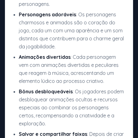
personagens.
Personagens adoráveis
: Os personagens
charmosos e animados são o coração do
jogo, cada um com uma aparência e um som
distintos que contribuem para o charme geral
da jogabilidade.
Animações divertidas
: Cada personagem
vem com animações divertidas e peculiares
que reagem à música, acrescentando um
elemento lúdico ao processo criativo.
Bônus desbloqueáveis
: Os jogadores podem
desbloquear animações ocultas e recursos
especiais ao combinar os personagens
certos, recompensando a criatividade e a
exploração.
Salvar e compartilhar faixas
: Depois de criar