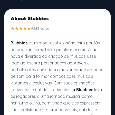
About Blubbies
9283 votes
Blubbies
é um mod revolucionário feito por fãs
do popular Incredibox, que oferece uma visão
nova e divertida da criação de músicas. Esse
jogo apresenta personagens adoráveis e
borbulhantes que criam uma variedade de loops
de som para formar composições musicais
vibrantes e exclusivas. Com suas animações
cativantes e batidas cativantes,
o Blubbies
leva
os jogadores a uma jornada musical como
nenhuma outra, permitindo que eles expressem
sua criatividade misturando vocais, batidas e