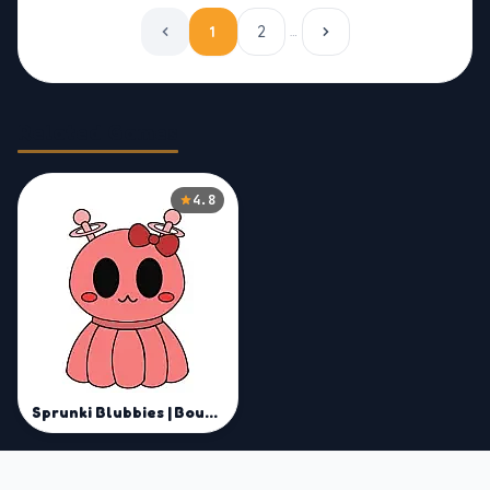
1
2
…
Related Games
4.8
Sprunki Blubbies | Bouncy Beats Music Game Mod Online