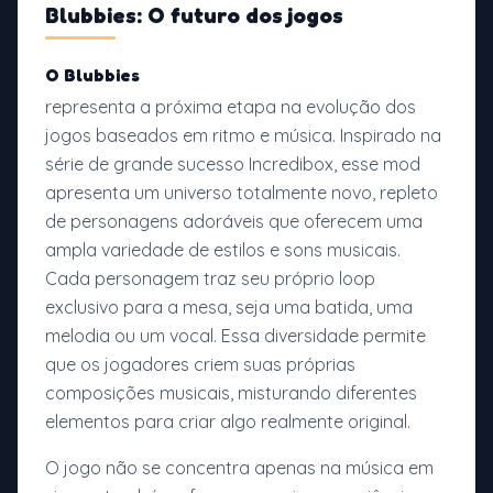
Blubbies: O futuro dos jogos
O Blubbies
representa a próxima etapa na evolução dos
jogos baseados em ritmo e música. Inspirado na
série de grande sucesso Incredibox, esse mod
apresenta um universo totalmente novo, repleto
de personagens adoráveis que oferecem uma
ampla variedade de estilos e sons musicais.
Cada personagem traz seu próprio loop
exclusivo para a mesa, seja uma batida, uma
melodia ou um vocal. Essa diversidade permite
que os jogadores criem suas próprias
composições musicais, misturando diferentes
elementos para criar algo realmente original.
O jogo não se concentra apenas na música em