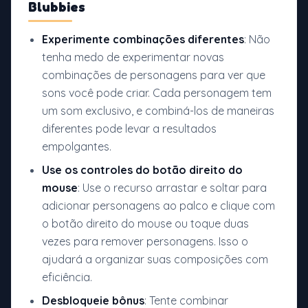
Blubbies
Experimente combinações diferentes
: Não
tenha medo de experimentar novas
combinações de personagens para ver que
sons você pode criar. Cada personagem tem
um som exclusivo, e combiná-los de maneiras
diferentes pode levar a resultados
empolgantes.
Use os controles do botão direito do
mouse
: Use o recurso arrastar e soltar para
adicionar personagens ao palco e clique com
o botão direito do mouse ou toque duas
vezes para remover personagens. Isso o
ajudará a organizar suas composições com
eficiência.
Desbloqueie bônus
: Tente combinar