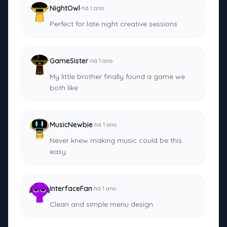
·
NightOwl
há 1 ano
Perfect for late night creative sessions
·
GameSister
há 1 ano
My little brother finally found a game we
both like
·
MusicNewbie
há 1 ano
Never knew making music could be this
easy
·
InterfaceFan
há 1 ano
Clean and simple menu design