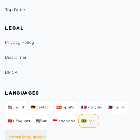
Top Rated
LEGAL
Privacy Policy
Disclaimer
DMCA
LANGUAGES
🇺🇸
English
🇩🇪
Deutsch
🇪🇸
Español
🇫🇷
Français
🇵🇭
Filipino
🇻🇳
Tiếng Việt
🇹🇭
ไทย
🇮🇩
Indonesia
🇧🇷
Brasil
+ 7 more languages