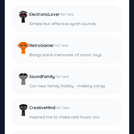
·
ElectronicLover
há 1 ano
Simple but effective synth sounds
·
RetroGamer
há 1 ano
Brings back memories of music toys
·
SoundFamily
há 1 ano
Our new family hobby - making songs
·
CreativeMind
há 1 ano
Inspired me to make real music too