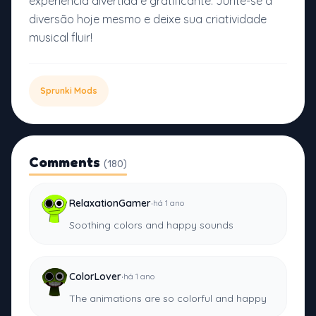
experiência divertida e gratificante. Junte-se à
diversão hoje mesmo e deixe sua criatividade
musical fluir!
Sprunki Mods
Comments
(180)
·
RelaxationGamer
há 1 ano
Soothing colors and happy sounds
·
ColorLover
há 1 ano
The animations are so colorful and happy