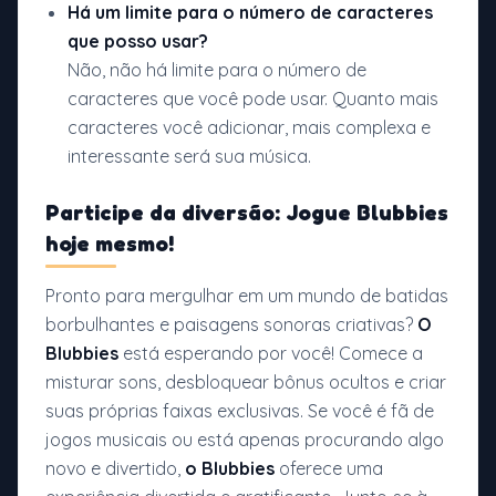
Há um limite para o número de caracteres
que posso usar?
Não, não há limite para o número de
caracteres que você pode usar. Quanto mais
caracteres você adicionar, mais complexa e
interessante será sua música.
Participe da diversão: Jogue Blubbies
hoje mesmo!
Pronto para mergulhar em um mundo de batidas
borbulhantes e paisagens sonoras criativas?
O
Blubbies
está esperando por você! Comece a
misturar sons, desbloquear bônus ocultos e criar
suas próprias faixas exclusivas. Se você é fã de
jogos musicais ou está apenas procurando algo
novo e divertido,
o Blubbies
oferece uma