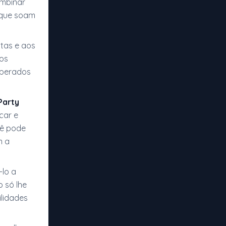
ombinar
 que soam
ltas e aos
vos
sperados
Party
car e
cê pode
m a
-lo a
 só lhe
lidades