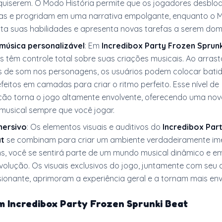
uiserem. O Modo História permite que os jogadores desblo
as e progridam em uma narrativa empolgante, enquanto o 
sta suas habilidades e apresenta novas tarefas a serem dom
música personalizável
: Em
Incredibox Party Frozen Sprunk
 têm controle total sobre suas criações musicais. Ao arrast
es de som nos personagens, os usuários podem colocar batid
feitos em camadas para criar o ritmo perfeito. Esse nível de
ção torna o jogo altamente envolvente, oferecendo uma no
 musical sempre que você jogar.
mersivo
: Os elementos visuais e auditivos do
Incredibox Par
at
se combinam para criar um ambiente verdadeiramente ime
ns, você se sentirá parte de um mundo musical dinâmico e e
volução. Os visuais exclusivos do jogo, juntamente com seu 
ionante, aprimoram a experiência geral e a tornam mais env
m Incredibox Party Frozen Sprunki Beat