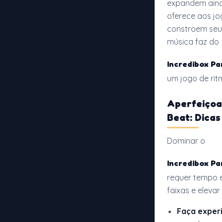
expandem ainda
oferece aos jo
constroem seu
música faz do
Incredibox Pa
um jogo de rit
Aperfeiçoa
Beat: Dicas
Dominar o
Incredibox Pa
requer tempo e
faixas e elevar
Faça exper