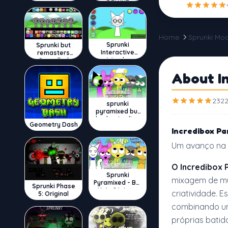
DELUXE
Home
Sprunki Mo
Sprunki
Sprunki but
Interactive
remasters
Wenda
Cancelled
About In
2322
sprunki
pyramixed but
broker is alive
Geometry Dash
Incredibox Pa
Um avanço na 
O Incredibox 
Sprunki
mixagem de mú
Pyramixed - But
Sprunki Phase
Upin & Ipin oc
criatividade. E
5: Original
combinando uma
próprias batid