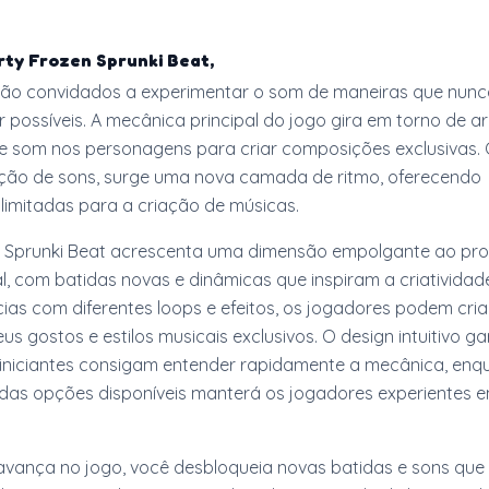
rty Frozen Sprunki Beat,
são convidados a experimentar o som de maneiras que nunc
 possíveis. A mecânica principal do jogo gira em torno de ar
de som nos personagens para criar composições exclusivas.
ão de sons, surge uma nova camada de ritmo, oferecendo
 ilimitadas para a criação de músicas.
 Sprunki Beat acrescenta uma dimensão empolgante ao pr
l, com batidas novas e dinâmicas que inspiram a criatividad
cias com diferentes loops e efeitos, os jogadores podem cria
us gostos e estilos musicais exclusivos. O design intuitivo g
iniciantes consigam entender rapidamente a mecânica, enq
as opções disponíveis manterá os jogadores experientes e
vança no jogo, você desbloqueia novas batidas e sons que