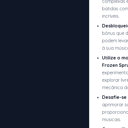
complexas e
batidas com
incríveis.
Desbloquei
bônus que d
podem levar
à sua músic
Utilize o m
Frozen Spru
experimenta
explorar liv
mecânica do
Desafie-se
aprimorar s
proporciona
musicais.