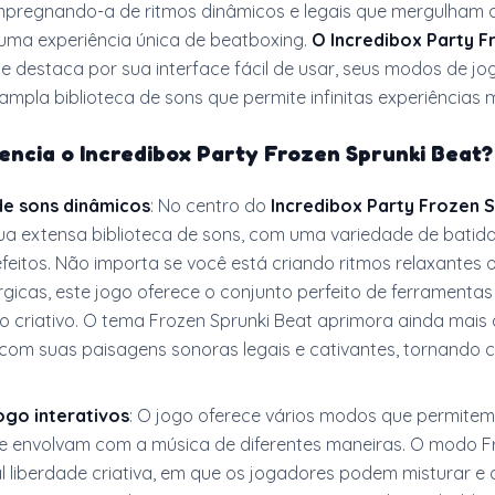
impregnando-a de ritmos dinâmicos e legais que mergulham 
uma experiência única de beatboxing.
O Incredibox Party F
e destaca por sua interface fácil de usar, seus modos de jo
 ampla biblioteca de sons que permite infinitas experiências m
encia o Incredibox Party Frozen Sprunki Beat?
de sons dinâmicos
: No centro do
Incredibox Party Frozen S
ua extensa biblioteca de sons, com uma variedade de batida
feitos. Não importa se você está criando ritmos relaxantes 
gicas, este jogo oferece o conjunto perfeito de ferramentas
o criativo. O tema Frozen Sprunki Beat aprimora ainda mais 
 com suas paisagens sonoras legais e cativantes, tornando 
ogo interativos
: O jogo oferece vários modos que permitem
e envolvam com a música de diferentes maneiras. O modo F
al liberdade criativa, em que os jogadores podem misturar e