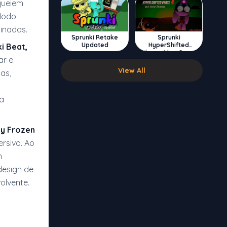
queiem
Modo
inadas.
Sprunki Retake
Sprunki
Updated
HyperShifted
i Beat,
Phase 4 but Swap
ar e
Double
View All
as,
va
ty Frozen
rsivo. Ao
m
design de
olvente.