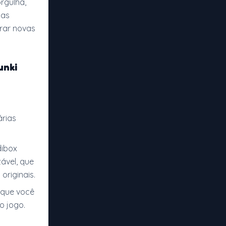
orgulha,
 as
irar novas
unki
árias
dibox
ável, que
originais.
 que você
o jogo.