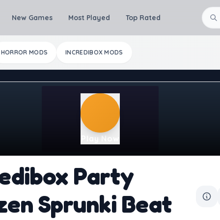
New Games
Most Played
Top Rated
HORROR MODS
INCREDIBOX MODS
Play Now
redibox Party
zen Sprunki Beat