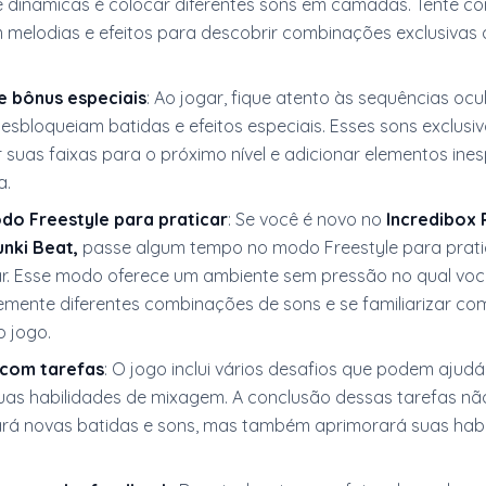
 dinâmicas é colocar diferentes sons em camadas. Tente c
 melodias e efeitos para descobrir combinações exclusivas
e bônus especiais
: Ao jogar, fique atento às sequências ocu
esbloqueiam batidas e efeitos especiais. Esses sons exclusi
 suas faixas para o próximo nível e adicionar elementos ine
a.
odo Freestyle para praticar
: Se você é novo no
Incredibox 
nki Beat,
passe algum tempo no modo Freestyle para prati
r. Esse modo oferece um ambiente sem pressão no qual vo
remente diferentes combinações de sons e se familiarizar co
 jogo.
 com tarefas
: O jogo inclui vários desafios que podem ajudá
uas habilidades de mixagem. A conclusão dessas tarefas não
rá novas batidas e sons, mas também aprimorará suas habi