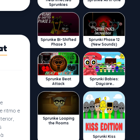
Sprunkies
Sprunke Bi-Shifted
Sprunki Phase 12
Phase 3
(New Sounds)
at
Sprunke Beat
Sprunki Babies:
Attack
Daycare
Interactive
de
 ritmo e
terior,
Sprunke Looping
the Rooms
s
 à
Sprunki Kiss