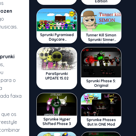
Edition
os
rozen
go
usicais.
Sprunki Pyramixed
Tunner Kill Simon
Daycare
Sprunki Sinner
Interactive
Modded
prunki
s,
ou
ParaSprunki
UPDATE 15.02
 para o
Sprunki Phase 5:
Original
a
cada faixa
 que os
Sprunke Hyper
Sprunke Phases
reestyle
Shifted Phase 3
But In ONE Mod
 combinar