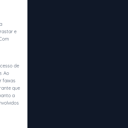
a
rastar e
 Com
ocesso de
e. Ao
r faixas
arante que
uanto a
nvolvidos