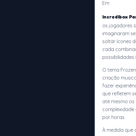
Em
Incredibox Pa
os jogadores 
imaginaram ser
soltar ícones 
cada combinaç
possibilidades
O tema Frozen
criação musica
fazer experiên
que refletem se
até mesmo os 
complexidade d
por horas.
À medida que a