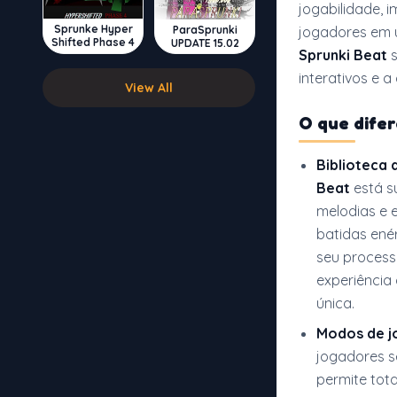
jogabilidade, 
Sprunke Hyper
jogadores em 
ParaSprunki
Shifted Phase 4
UPDATE 15.02
Sprunki Beat
s
interativos e a
View All
O que difer
Biblioteca 
Beat
está s
melodias e e
batidas enér
seu process
experiência
única.
Modos de j
jogadores s
permite tot