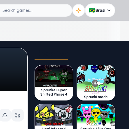
🇧🇷
Brasil
Trending
Sprunke Hyper
Shifted Phase 4
Sprunki mods
Sprunke All in One
Heal Infected