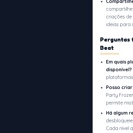
Compartilh
compartilhe
criações de
ideias para 
Perguntas 
Beat
Em quais pl
disponível?
plataformas
Posso criar
Party Frozen
permite mist
Há algum r
desbloqueie
Cada nível 