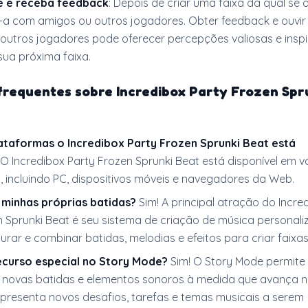
e e receba feedback
: Depois de criar uma faixa da qual se 
-a com amigos ou outros jogadores. Obter feedback e ouvir
 outros jogadores pode oferecer percepções valiosas e insp
sua próxima faixa.
frequentes sobre Incredibox Party Frozen Spr
ataformas o Incredibox Party Frozen Sprunki Beat está
O Incredibox Party Frozen Sprunki Beat está disponível em v
, incluindo PC, dispositivos móveis e navegadores da Web.
 minhas próprias batidas?
Sim! A principal atração do Incre
 Sprunki Beat é seu sistema de criação de música personaliz
urar e combinar batidas, melodias e efeitos para criar faixas 
ecurso especial no Story Mode?
Sim! O Story Mode permite
 novas batidas e elementos sonoros à medida que avança n
apresenta novos desafios, tarefas e temas musicais a serem