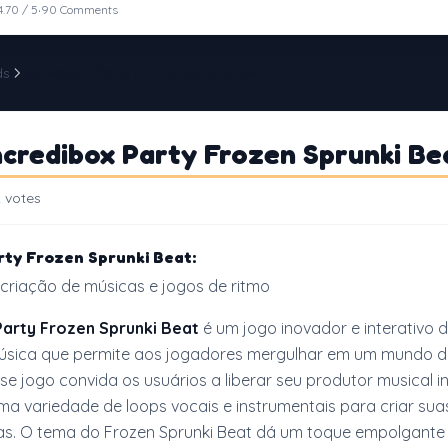
·
4.70 / 5
90 Comments
ds
Incredibox Party Frozen Sprunki Beat
credibox Party Frozen Sprunki Be
 votes
rty Frozen Sprunki Beat:
criação de músicas e jogos de ritmo
Party Frozen Sprunki Beat
é um jogo inovador e interativo 
sica que permite aos jogadores mergulhar em um mundo de
sse jogo convida os usuários a liberar seu produtor musical in
 variedade de loops vocais e instrumentais para criar sua
as. O tema do Frozen Sprunki Beat dá um toque empolgante