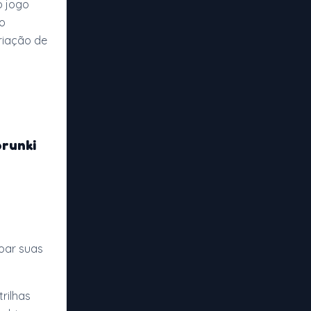
o jogo
to
riação de
prunki
çoar suas
rilhas