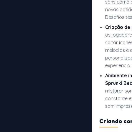
sons como q
novas batid
Desafios te
Criação de 
os jogadores
soltar ícon
melodias e e
personaliza
experiência
Ambiente i
Sprunki Be
misturar so
constante e
som impress
Criando co