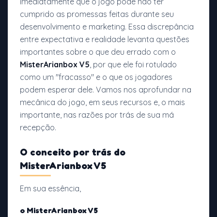
imediatamente que o jogo pode não ter
cumprido as promessas feitas durante seu
desenvolvimento e marketing. Essa discrepância
entre expectativa e realidade levanta questões
importantes sobre o que deu errado com o
MisterArianbox V5
, por que ele foi rotulado
como um "fracasso" e o que os jogadores
podem esperar dele. Vamos nos aprofundar na
mecânica do jogo, em seus recursos e, o mais
importante, nas razões por trás de sua má
recepção.
O conceito por trás do
MisterArianbox V5
Em sua essência,
o MisterArianbox V5