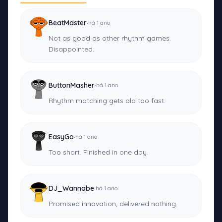
·
BeatMaster
há 1 ano
Not as good as other rhythm games.
Disappointed.
·
ButtonMasher
há 1 ano
Rhythm matching gets old too fast.
·
EasyGo
há 1 ano
Too short. Finished in one day.
·
DJ_Wannabe
há 1 ano
Promised innovation, delivered nothing.