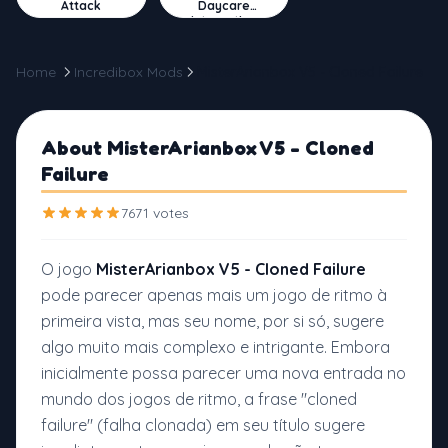
Attack
Daycare
Interactive
Home
Incredibox Mods
MisterArianbox V5 - Cloned Failure
About MisterArianbox V5 - Cloned
Failure
7671 votes
O jogo
MisterArianbox V5 - Cloned Failure
pode parecer apenas mais um jogo de ritmo à
primeira vista, mas seu nome, por si só, sugere
algo muito mais complexo e intrigante. Embora
inicialmente possa parecer uma nova entrada no
mundo dos jogos de ritmo, a frase "cloned
failure" (falha clonada) em seu título sugere