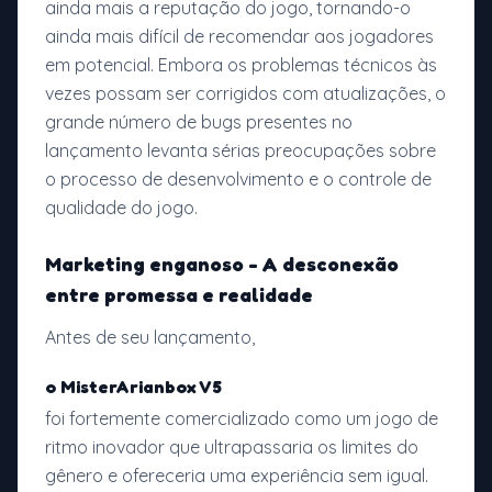
ainda mais a reputação do jogo, tornando-o
ainda mais difícil de recomendar aos jogadores
em potencial. Embora os problemas técnicos às
vezes possam ser corrigidos com atualizações, o
grande número de bugs presentes no
lançamento levanta sérias preocupações sobre
o processo de desenvolvimento e o controle de
qualidade do jogo.
Marketing enganoso - A desconexão
entre promessa e realidade
Antes de seu lançamento,
o MisterArianbox V5
foi fortemente comercializado como um jogo de
ritmo inovador que ultrapassaria os limites do
gênero e ofereceria uma experiência sem igual.