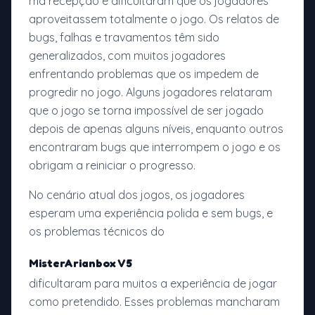
má recepção e dificultaram que os jogadores
aproveitassem totalmente o jogo. Os relatos de
bugs, falhas e travamentos têm sido
generalizados, com muitos jogadores
enfrentando problemas que os impedem de
progredir no jogo. Alguns jogadores relataram
que o jogo se torna impossível de ser jogado
depois de apenas alguns níveis, enquanto outros
encontraram bugs que interrompem o jogo e os
obrigam a reiniciar o progresso.
No cenário atual dos jogos, os jogadores
esperam uma experiência polida e sem bugs, e
os problemas técnicos do
MisterArianbox V5
dificultaram para muitos a experiência de jogar
como pretendido. Esses problemas mancharam