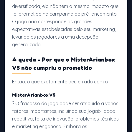
diversificada, ela não tem o mesmo impacto que
foi prometido na campanha de pré-lançamento.
O jogo não corresponde às grandes
expectativas estabelecidas pelo seu marketing,
levando os jogadores a uma decepção
generalizada.
A queda - Por que
o MisterArianbox
V5
não cumpriu o prometido
Então, o que exatamente deu errado com o
MisterArianbox V5
? O fracasso do jogo pode ser atribuído a vários
fatores importantes, incluindo sua jogabilidade
repetitiva, falta de inovação, problemas técnicos
e marketing enganoso. Embora os