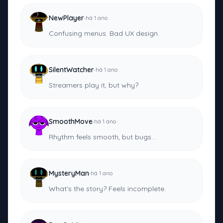
·
NewPlayer
há 1 ano
Confusing menus. Bad UX design.
·
SilentWatcher
há 1 ano
Streamers play it, but why?
·
SmoothMove
há 1 ano
Rhythm feels smooth, but bugs...
·
MysteryMan
há 1 ano
What's the story? Feels incomplete.