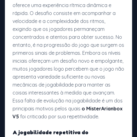
oferece uma experiência rítmica dinâmica e
rápida. O desafio consiste em acompanhar a
velocidade e a complexidade dos ritmos,
exigindo que os jogadores permaneçam
concentrados e atentos para obter sucesso. No
entanto, é na progressão do jogo que surgem os
primeiros sinais de problemas. Embora os níveis
iniciais ofereçam um desafio novo e empolgante,
muitos jogadores logo percebem que o jogo não
apresenta variedade suficiente ou novas
mecânicas de jogabilidade para manter as
coisas interessantes à medida que avançam.
Essa falta de evolução na jogabilidade é um dos
principais motivos pelos quais
o MisterArianbox
V5
foi criticado por sua repetitividade.
A jogabilidade repetitiva do