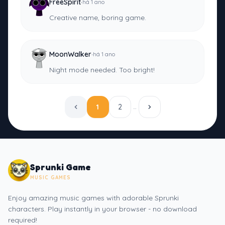
·
FreeSpirit
há 1 ano
Creative name, boring game.
·
MoonWalker
há 1 ano
Night mode needed. Too bright!
1
2
…
Sprunki Game
MUSIC GAMES
Enjoy amazing music games with adorable Sprunki
characters. Play instantly in your browser - no download
required!