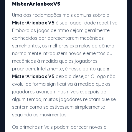
MisterArianbox V5
Uma das reclamações mais comuns sobre o
MisterArianbox V5
é sua jogabilidade repetitiva.
Embora os jogos de ritmo sejam geralmente
conhecidos por apresentarem mecânicas
semelhantes, os melhores exemplos do gênero
normalmente introduzem novos elementos ou
mecânicas à medida que os jogadores
progridem. Infelizmente, é nesse ponto que
o
MisterArianbox V5
deixa a desejar. O jogo não
evolui de forma significativa à medida que os
jogadores avançam nos níveis e, depois de
algum tempo, muitos jogadores relatam que se
sentem como se estivessem simplesmente
seguindo os movimentos.
Os primeiros níveis podem parecer novos e