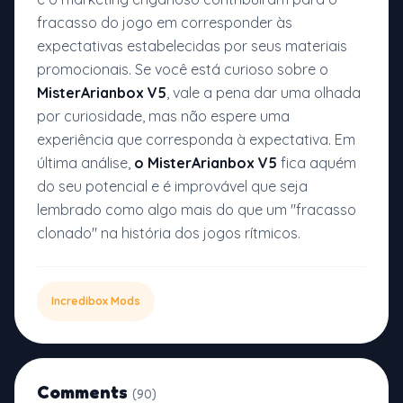
fracasso do jogo em corresponder às
expectativas estabelecidas por seus materiais
promocionais. Se você está curioso sobre o
MisterArianbox V5
, vale a pena dar uma olhada
por curiosidade, mas não espere uma
experiência que corresponda à expectativa. Em
última análise,
o MisterArianbox V5
fica aquém
do seu potencial e é improvável que seja
lembrado como algo mais do que um "fracasso
clonado" na história dos jogos rítmicos.
Incredibox Mods
Comments
(90)