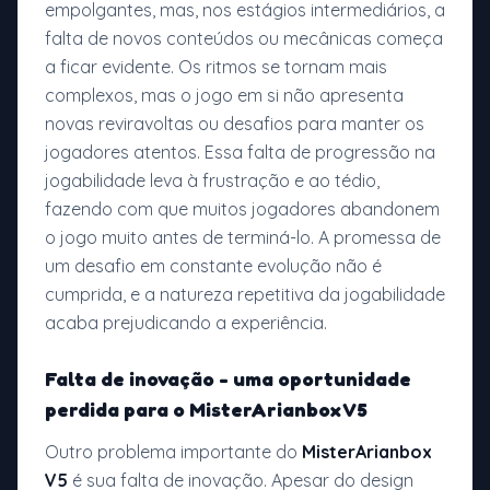
empolgantes, mas, nos estágios intermediários, a
falta de novos conteúdos ou mecânicas começa
a ficar evidente. Os ritmos se tornam mais
complexos, mas o jogo em si não apresenta
novas reviravoltas ou desafios para manter os
jogadores atentos. Essa falta de progressão na
jogabilidade leva à frustração e ao tédio,
fazendo com que muitos jogadores abandonem
o jogo muito antes de terminá-lo. A promessa de
um desafio em constante evolução não é
cumprida, e a natureza repetitiva da jogabilidade
acaba prejudicando a experiência.
Falta de inovação - uma oportunidade
perdida para o
MisterArianbox V5
Outro problema importante do
MisterArianbox
V5
é sua falta de inovação. Apesar do design