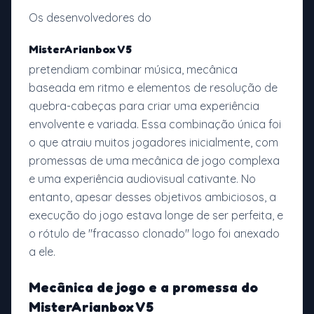
Os desenvolvedores do
MisterArianbox V5
pretendiam combinar música, mecânica
baseada em ritmo e elementos de resolução de
quebra-cabeças para criar uma experiência
envolvente e variada. Essa combinação única foi
o que atraiu muitos jogadores inicialmente, com
promessas de uma mecânica de jogo complexa
e uma experiência audiovisual cativante. No
entanto, apesar desses objetivos ambiciosos, a
execução do jogo estava longe de ser perfeita, e
o rótulo de "fracasso clonado" logo foi anexado
a ele.
Mecânica de jogo e a promessa do
MisterArianbox V5