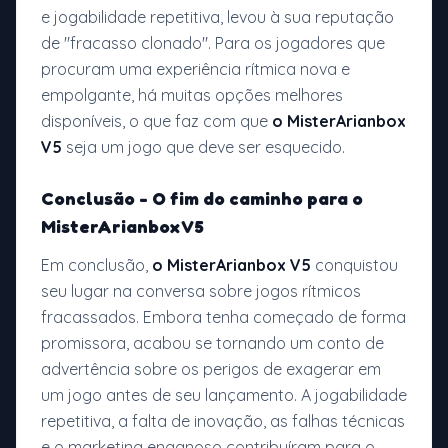
e jogabilidade repetitiva, levou à sua reputação
de "fracasso clonado". Para os jogadores que
procuram uma experiência rítmica nova e
empolgante, há muitas opções melhores
disponíveis, o que faz com que
o MisterArianbox
V5
seja um jogo que deve ser esquecido.
Conclusão - O fim do caminho para o
MisterArianbox V5
Em conclusão,
o MisterArianbox V5
conquistou
seu lugar na conversa sobre jogos rítmicos
fracassados. Embora tenha começado de forma
promissora, acabou se tornando um conto de
advertência sobre os perigos de exagerar em
um jogo antes de seu lançamento. A jogabilidade
repetitiva, a falta de inovação, as falhas técnicas
e o marketing enganoso contribuíram para o