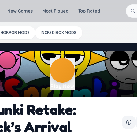
New Games
Most Played
Top Rated
HORROR MODS
INCREDIBOX MODS
Play Now
unki Retake:
ck’s Arrival