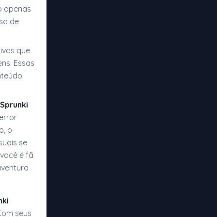
ão apenas
so de
ivas que
ens. Essas
nteúdo
Sprunki
error
o, o
suais se
você é fã
aventura
nki
 Com seus