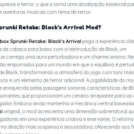
suspense e terror, o que o torna uma atualização essencial pa
e aventuras musicais com tema de terror.
prunki Retake: Black’s Arrival Mod
?
box Sprunki Retake: Black’s Arrival
pega a experiência clá
ra de cabeça para baixo com a reintrodução de Black, um
e carrega uma aura perturbadora e um charme sinistro. N
são empurrados para um mundo em que o equilíbrio é pertu
de Black, transformando a atmosfera do jogo com tons mais
iosos e um elemento de terror adicional. A jogabilidade do mo
enriquecida pelas paisagens sonoras características de Bla
ssonantes que proporcionam um cenário arrepiante para as 
ogador. Embora ainda mantenha a mecânica central baseada
ki
original, o mod acrescenta uma dimensão sobrenatural q
gadores em uma experiência criativa e enervante. O retorno
uma direção mais suspensa e assustadora, oferecendo aos 