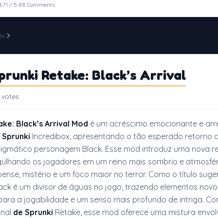
·
4.71 / 5
88 Comments
ds
Sprunki Retake: Black’s Arrival
runki Retake: Black’s Arrival
 votes
ake: Black’s Arrival Mod
é um acréscimo emocionante e arr
 Sprunki
Incredibox, apresentando o tão esperado retorno 
nigmático personagem Black. Esse mod introduz uma nova re
gulhando os jogadores em um reino mais sombrio e atmosfér
ense, mistério e um foco maior no terror. Como o título suger
ck é um divisor de águas no jogo, trazendo elementos novo
ara a jogabilidade e um senso mais profundo de intriga. C
inal
de Sprunki
Retake, esse mod oferece uma mistura envol