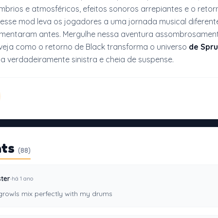
brios e atmosféricos, efeitos sonoros arrepiantes e o retor
, esse mod leva os jogadores a uma jornada musical diferent
rimentaram antes. Mergulhe nessa aventura assombrosamente
eja como o retorno de Black transforma o universo
de Spru
a verdadeiramente sinistra e cheia de suspense.
ts
(88)
·
ter
há 1 ano
 growls mix perfectly with my drums