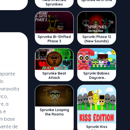
Sprunkies
Sprunke Bi-Shifted
Sprunki Phase 12
Phase 3
(New Sounds)
epiante
Sprunke Beat
Sprunki Babies:
Attack
Daycare
do
Interactive
viravolta
ico,
e, a
Sprunke Looping
s e
the Rooms
om base
vente de
Sprunki Kiss