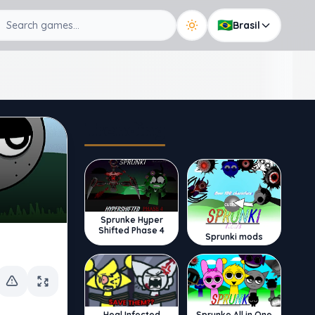
🇧🇷
Brasil
Trending
Sprunke Hyper
Shifted Phase 4
Sprunki mods
Sprunke All in One
Heal Infected