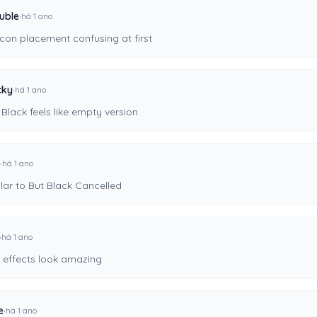
·
uble
há 1 ano
icon placement confusing at first
·
cky
há 1 ano
Black feels like empty version
·
há 1 ano
lar to But Black Cancelled
·
há 1 ano
effects look amazing
·
e
há 1 ano