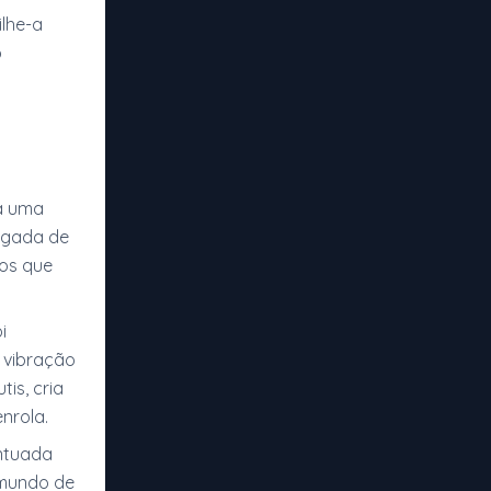
ilhe-a
o
ta uma
egada de
ios que
i
 vibração
is, cria
nrola.
ntuada
 mundo de