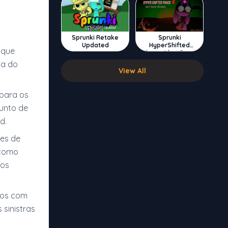
Sprunki Retake
Sprunki
Updated
HyperShifted
 que
Phase 4 but Swap
Double
ca do
View All
 para os
junto de
d.
des de
 como
tos
cos com
 sinistras