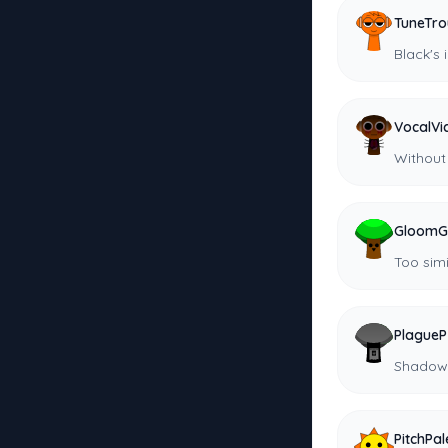
TuneTro
Black's 
VocalVi
Without 
GloomG
Too simi
PlagueP
Shadow 
PitchPal