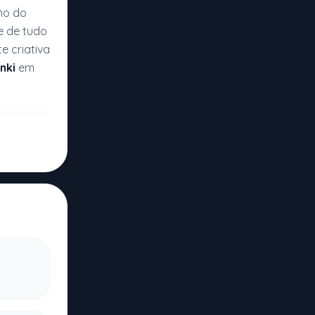
no do
e de tudo
 criativa
nki
em