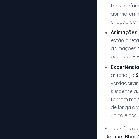
tons profun
aprimoram o
criação de 
Animações 
estão diret
animações s
oculto que 
Experiência
anterior, o
S
verdadeiram
suspense au
tornam mais
de longa d
única e ass
Para os fãs d
Retake: Black’