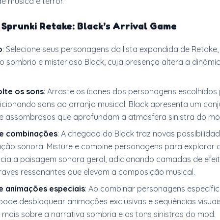
e música e terror.
r
Sprunki Retake: Black’s Arrival Game
o
: Selecione seus personagens da lista expandida de Retake,
 o sombrio e misterioso Black, cuja presença altera a dinâmi
olte os sons
: Arraste os ícones dos personagens escolhidos
icionando sons ao arranjo musical. Black apresenta um con
 e assombrosos que aprofundam a atmosfera sinistra do mo
e combinações
: A chegada do Black traz novas possibilida
ção sonora. Misture e combine personagens para explorar
encia a paisagem sonora geral, adicionando camadas de efei
 graves ressonantes que elevam a composição musical.
e animações especiais
: Ao combinar personagens específi
 pode desbloquear animações exclusivas e sequências visuais
mais sobre a narrativa sombria e os tons sinistros do mod.