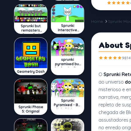
DELUXE
Home
Sprunki Mo
Sprunki
Sprunki but
Interactive
remasters
Wenda
Cancelled
About Sp
9814
sprunki
pyramixed but
broker is alive
Geometry Dash
O
Sprunki Ret
ao universo
do
misterioso e e
narrativa, mer
Sprunki
repleto de susp
Pyramixed - But
Sprunki Phase
Upin & Ipin oc
5: Original
chegada de Bla
assustadores p
no enredo orig