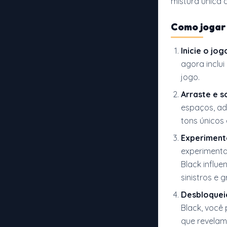
mistura única d
Como joga
Inicie o jog
agora inclui
jogo.
Arraste e s
espaços, ad
tons únicos
Experiment
experimenta
Black influ
sinistros e
Desbloquei
Black, você
que revelam 