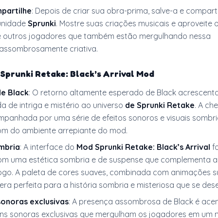
partilhe
: Depois de criar sua obra-prima, salve-a e compart
unidade
Sprunki
. Mostre suas criações musicais e aproveite 
e outros jogadores que também estão mergulhando nessa
 assombrosamente criativa.
o
Sprunki Retake: Black’s Arrival Mod
de Black
: O retorno altamente esperado de Black acrescen
 de intriga e mistério ao universo
de Sprunki Retake
. A ch
mpanhada por uma série de efeitos sonoros e visuais sombr
om do ambiente arrepiante do mod.
mbria
: A interface do
Mod Sprunki Retake: Black’s Arrival
fo
m uma estética sombria e de suspense que complementa a
jogo. A paleta de cores suaves, combinada com animações sut
a perfeita para a história sombria e misteriosa que se dese
sonoras exclusivas
: A presença assombrosa de Black é ace
ns sonoras exclusivas que mergulham os jogadores em um