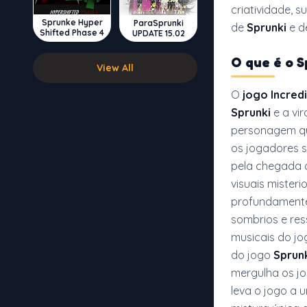
criatividade, 
Sprunke Hyper
ParaSprunki
de
Sprunki
e d
Shifted Phase 4
UPDATE 15.02
O que é o
S
View All
O
jogo Incredi
Sprunki
e a vi
personagem qu
os jogadores 
pela chegada 
visuais mister
profundamente 
sombrios e re
musicais do j
do jogo
Sprun
mergulha os jo
leva o jogo a 