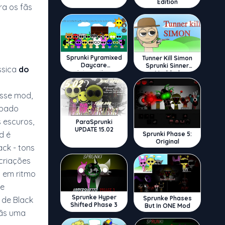
Edition
ra os fãs
Sprunki Pyramixed
Tunner Kill Simon
Daycare
Sprunki Sinner
ssica
do
Interactive
Modded
esse mod,
rbado
 escuros,
ParaSprunki
UPDATE 15.02
d é
Sprunki Phase 5:
Original
ck - tons
criações
 em ritmo
ue
Sprunke Hyper
Sprunke Phases
 de Black
Shifted Phase 3
But In ONE Mod
fãs uma