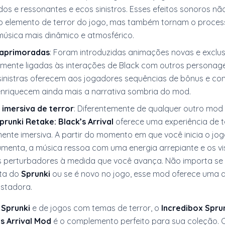
dos e ressonantes e ecos sinistros. Esses efeitos sonoros n
 elemento de terror do jogo, mas também tornam o proces
música mais dinâmico e atmosférico.
aprimoradas
: Foram introduzidas animações novas e exclus
amente ligadas às interações de Black com outros personag
inistras oferecem aos jogadores sequências de bônus e co
enriquecem ainda mais a narrativa sombria do mod.
 imersiva de terror
: Diferentemente de qualquer outro mod
prunki Retake: Black’s Arrival
oferece uma experiência de t
ente imersiva. A partir do momento em que você inicia o jog
menta, a música ressoa com uma energia arrepiante e os vi
 perturbadores à medida que você avança. Não importa se 
ata do
Sprunki
ou se é novo no jogo, esse mod oferece uma 
ustadora.
o
Sprunki
e de jogos com temas de terror, o
Incredibox Spru
s Arrival Mod
é o complemento perfeito para sua coleção.