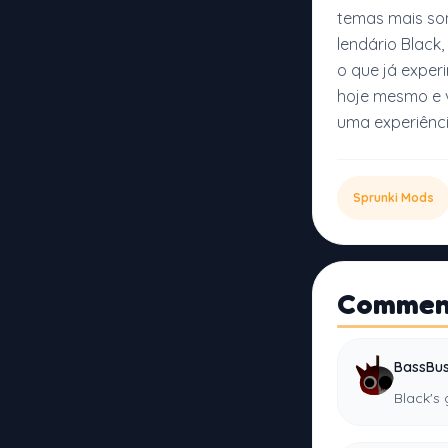
temas mais som
lendário Black
o que já expe
hoje mesmo e v
uma experiênci
Sprunki Mods
Commen
BassBus
Black's