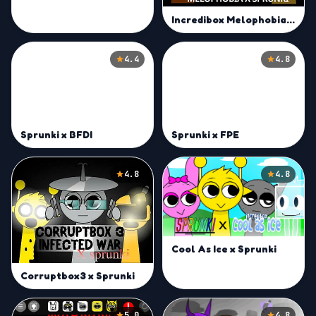
Incredibox Melophobia X Sprunki
4.4
4.8
Sprunki x FPE
Sprunki x BFDI
4.8
4.8
Cool As Ice x Sprunki
Corruptbox3 x Sprunki