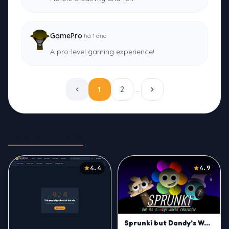
·
GamePro
há 1 ano
A pro-level gaming experience!
1
2
…
Related Games
4.4
4.9
Sprunki but Dandy's World Characters Mod