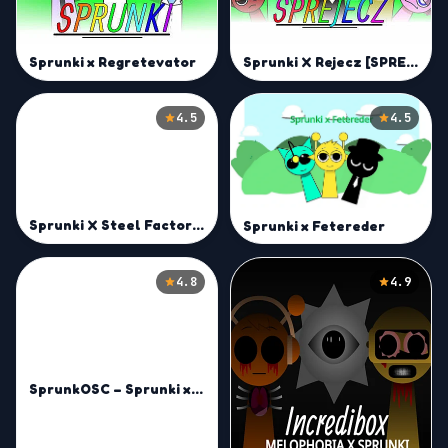
Sprunki x Regretevator
Sprunki X Rejecz [SPREJECZ]
4.5
4.5
Sprunki X Steel Factory [Sepbox]
Sprunki x Fetereder
4.8
4.9
SprunkOSC – Sprunki x BFDI