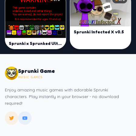
5.0
4.8
Sprunki Infected X v0.5
Sprunki x Sprunked Ultra
Sprunki Game
MUSIC GAMES
Enjoy amazing music games with adorable Sprunki
characters. Play instantly in your browser - no download
required!