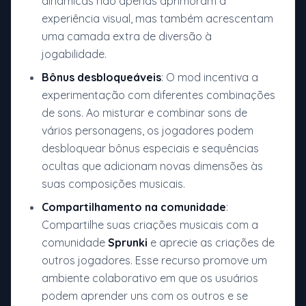
dinâmicas não apenas aprimoram a
experiência visual, mas também acrescentam
uma camada extra de diversão à
jogabilidade.
Bônus desbloqueáveis
: O mod incentiva a
experimentação com diferentes combinações
de sons. Ao misturar e combinar sons de
vários personagens, os jogadores podem
desbloquear bônus especiais e sequências
ocultas que adicionam novas dimensões às
suas composições musicais.
Compartilhamento na comunidade
:
Compartilhe suas criações musicais com a
comunidade
Sprunki
e aprecie as criações de
outros jogadores. Esse recurso promove um
ambiente colaborativo em que os usuários
podem aprender uns com os outros e se