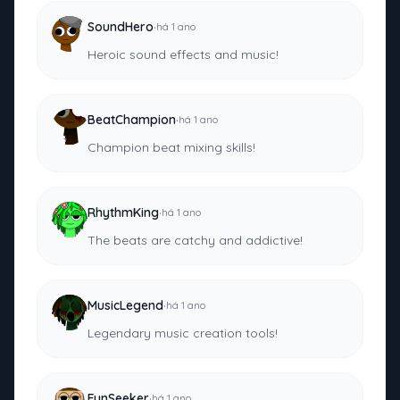
·
SoundHero
há 1 ano
Heroic sound effects and music!
·
BeatChampion
há 1 ano
Champion beat mixing skills!
·
RhythmKing
há 1 ano
The beats are catchy and addictive!
·
MusicLegend
há 1 ano
Legendary music creation tools!
·
FunSeeker
há 1 ano