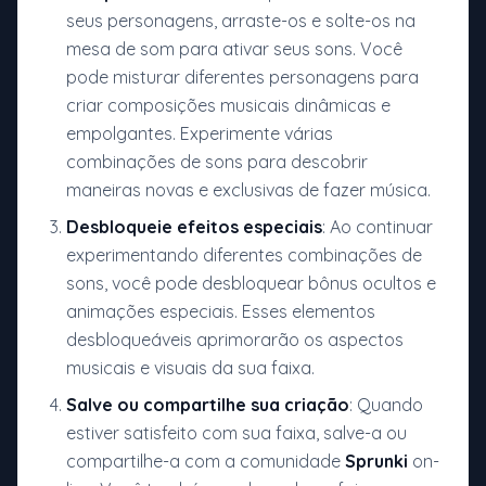
seus personagens, arraste-os e solte-os na
mesa de som para ativar seus sons. Você
pode misturar diferentes personagens para
criar composições musicais dinâmicas e
empolgantes. Experimente várias
combinações de sons para descobrir
maneiras novas e exclusivas de fazer música.
Desbloqueie efeitos especiais
: Ao continuar
experimentando diferentes combinações de
sons, você pode desbloquear bônus ocultos e
animações especiais. Esses elementos
desbloqueáveis aprimorarão os aspectos
musicais e visuais da sua faixa.
Salve ou compartilhe sua criação
: Quando
estiver satisfeito com sua faixa, salve-a ou
compartilhe-a com a comunidade
Sprunki
on-