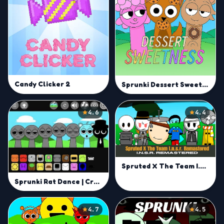
Candy Clicker 2
Sprunki Dessert Sweetnessc
4.6
4.4
Spruted X The Team I.n.s.r. Remastered
Sprunki Rat Dance | Create Meme-Fueled Rat Moves Online
4.7
4.5