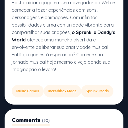
Basta iniciar o jogo em seu navegador da Web e
começar a fazer experiências com sons,
personagens e animações. Com infinitas
possibilidades e uma comunidade vibrante para
compartilhar suas criações,
o Sprunki x Dandy’s
World
oferece uma maneira divertida e
envolvente de liberar sua criatividade musical.
Então, o que está esperando? Comece sua
jornada musical hoje mesmo e veja aonde sua
imaginação o levará!
Music Games
Incredibox Mods
Sprunki Mods
Comments
(90)