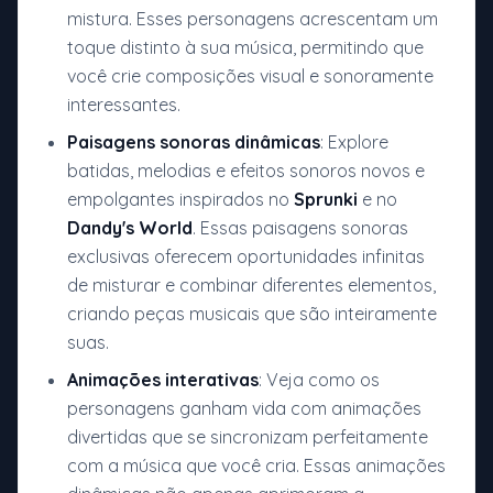
mistura. Esses personagens acrescentam um
toque distinto à sua música, permitindo que
você crie composições visual e sonoramente
interessantes.
Paisagens sonoras dinâmicas
: Explore
batidas, melodias e efeitos sonoros novos e
empolgantes inspirados no
Sprunki
e no
Dandy's World
. Essas paisagens sonoras
exclusivas oferecem oportunidades infinitas
de misturar e combinar diferentes elementos,
criando peças musicais que são inteiramente
suas.
Animações interativas
: Veja como os
personagens ganham vida com animações
divertidas que se sincronizam perfeitamente
com a música que você cria. Essas animações