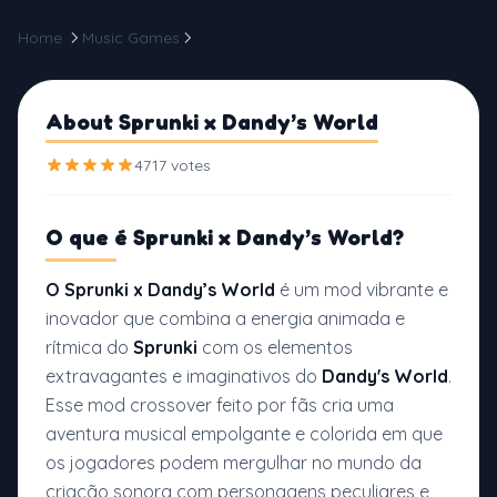
Home
Music Games
Sprunki x Dandy’s World
About Sprunki x Dandy’s World
4717 votes
O que é
Sprunki x Dandy’s World?
O Sprunki x Dandy’s World
é um mod vibrante e
inovador que combina a energia animada e
rítmica do
Sprunki
com os elementos
extravagantes e imaginativos do
Dandy's World
.
Esse mod crossover feito por fãs cria uma
aventura musical empolgante e colorida em que
os jogadores podem mergulhar no mundo da
criação sonora com personagens peculiares e