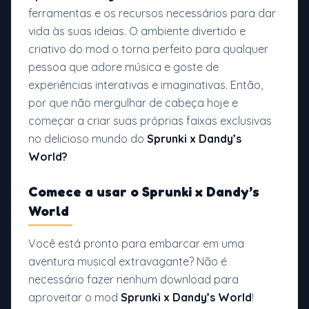
ferramentas e os recursos necessários para dar
vida às suas ideias. O ambiente divertido e
criativo do mod o torna perfeito para qualquer
pessoa que adore música e goste de
experiências interativas e imaginativas. Então,
por que não mergulhar de cabeça hoje e
começar a criar suas próprias faixas exclusivas
no delicioso mundo do
Sprunki x Dandy’s
World?
Comece a usar o
Sprunki x Dandy’s
World
Você está pronto para embarcar em uma
aventura musical extravagante? Não é
necessário fazer nenhum download para
aproveitar o mod
Sprunki x Dandy’s World
!