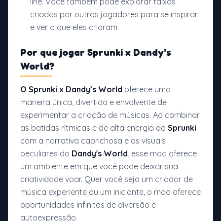
line. Você também pode explorar faixas
criadas por outros jogadores para se inspirar
e ver o que eles criaram.
Por que jogar
Sprunki x Dandy’s
World?
O Sprunki x Dandy’s World
oferece uma
maneira única, divertida e envolvente de
experimentar a criação de músicas. Ao combinar
as batidas rítmicas e de alta energia do
Sprunki
com a narrativa caprichosa e os visuais
peculiares do
Dandy's World
, esse mod oferece
um ambiente em que você pode deixar sua
criatividade voar. Quer você seja um criador de
música experiente ou um iniciante, o mod oferece
oportunidades infinitas de diversão e
autoexpressão.