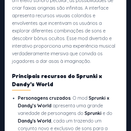
um efeito sonoro peculiar, as possibilidades de
criar faixas originais são infinitas. A interface
apresenta recursos visuais coloridos e
envolventes que incentivam os usuários a
explorar diferentes combinações de sons e
descobrir bônus ocultos. Esse mod divertido e
interativo proporciona uma experiência musical
verdadeiramente imersiva que convida os
jogadores a dar asas à imaginação.
Principais recursos do
Sprunki x
Dandy’s World
Personagens cruzados
: O mod
Sprunki x
Dandy’s World
apresenta uma grande
variedade de personagens do
Sprunki
e do
Dandy's World
, cada um trazendo um
conjunto novo e exclusivo de sons para a