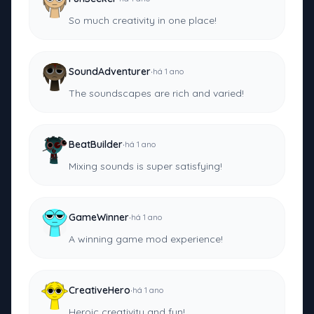
So much creativity in one place!
·
SoundAdventurer
há 1 ano
The soundscapes are rich and varied!
·
BeatBuilder
há 1 ano
Mixing sounds is super satisfying!
·
GameWinner
há 1 ano
A winning game mod experience!
·
CreativeHero
há 1 ano
Heroic creativity and fun!