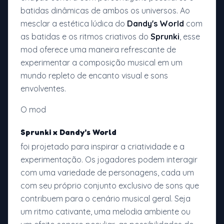
batidas dinâmicas de ambos os universos. Ao
mesclar a estética lúdica do
Dandy's World
com
as batidas e os ritmos criativos do
Sprunki
, esse
mod oferece uma maneira refrescante de
experimentar a composição musical em um
mundo repleto de encanto visual e sons
envolventes.
O mod
Sprunki x Dandy’s World
foi projetado para inspirar a criatividade e a
experimentação. Os jogadores podem interagir
com uma variedade de personagens, cada um
com seu próprio conjunto exclusivo de sons que
contribuem para o cenário musical geral. Seja
um ritmo cativante, uma melodia ambiente ou