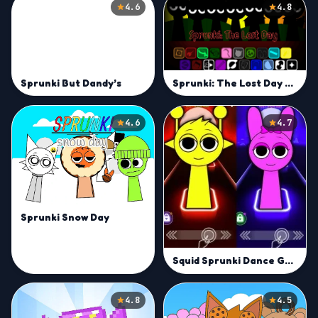
4.6
4.8
Sprunki: The Lost Day Mod
Sprunki But Dandy’s
4.6
4.7
Sprunki Snow Day
Squid Sprunki Dance Game
4.8
4.5