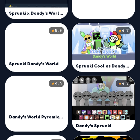
Sprunki x Dandy’s World Mod
5.0
4.7
Sprunki Dandy's World
Sprunki Cool as Dandys World
4.4
4.9
Dandy's World Pyramixed Edition
Dandy's Sprunki