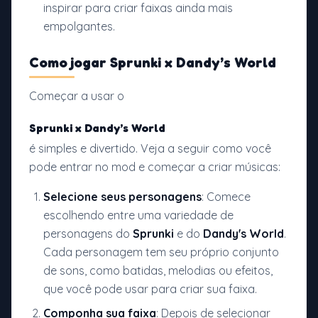
inspirar para criar faixas ainda mais
empolgantes.
Como jogar
Sprunki x Dandy’s World
Começar a usar o
Sprunki x Dandy’s World
é simples e divertido. Veja a seguir como você
pode entrar no mod e começar a criar músicas:
Selecione seus personagens
: Comece
escolhendo entre uma variedade de
personagens do
Sprunki
e do
Dandy's World
.
Cada personagem tem seu próprio conjunto
de sons, como batidas, melodias ou efeitos,
que você pode usar para criar sua faixa.
Componha sua faixa
: Depois de selecionar