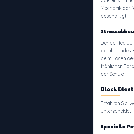
Übereinstimmun
Mechanik der fa
beschäftigt.
Stressabbau
Der befriedigen
beruhigendes E
beim Lösen der
fröhlichen Far
der Schule.
Block Blast
Erfahren Sie, w
unterscheidet.
Spezielle P