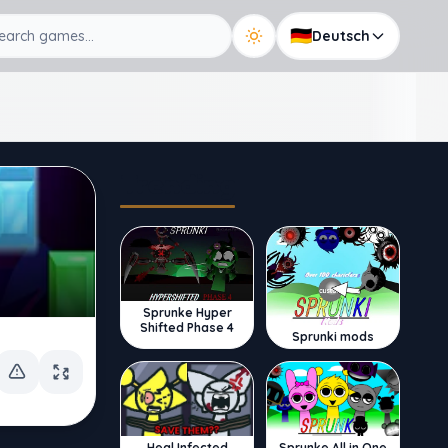
🇩🇪
Deutsch
Trending
Sprunke Hyper
Shifted Phase 4
Sprunki mods
Sprunke All in One
Heal Infected