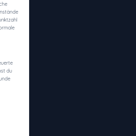
iche
enstände
unktzahl
normale
euerte
nst du
eunde