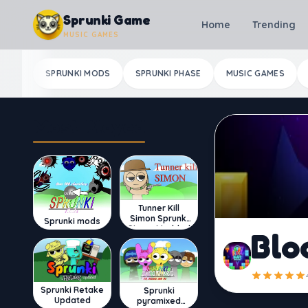
Skip to content
Sprunki Game
Home
Trending
MUSIC GAMES
SPRUNKI MODS
SPRUNKI PHASE
MUSIC GAMES
Most Played
Tunner Kill
Simon Sprunki
Sprunki mods
Sinner Modded
Blo
Sprunki Retake
Sprunki
Updated
pyramixed