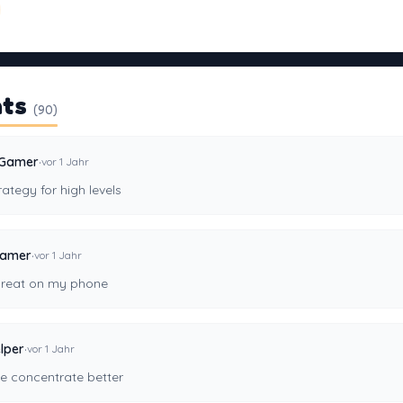
ts
(90)
·
lGamer
vor 1 Jahr
ategy for high levels
·
Gamer
vor 1 Jahr
reat on my phone
·
lper
vor 1 Jahr
e concentrate better