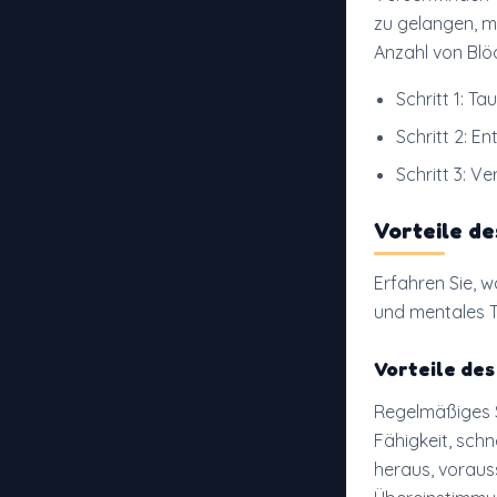
zu gelangen, m
Anzahl von Blö
Schritt 1: 
Schritt 2: E
Schritt 3: 
Vorteile de
Erfahren Sie, w
und mentales T
Vorteile des
Regelmäßiges S
Fähigkeit, schn
heraus, voraus