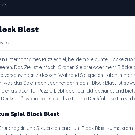
es
Block Blast
lock Blast
 votes
 ein unterhaltsames Puzzlespiel, bei dem Sie bunte Blöcke zuo
eeren. Das Ziel ist einfach: Ordnen Sie drei oder mehr Blöcke
ie verschwinden zu lassen. Während Sie spielen, fallen immer
r, was das Spiel noch spannender macht. Block Blast ist sowo
eler als auch für Puzzle-Liebhaber perfekt geeignet und biet
Denkspaß, während es gleichzeitig Ihre Denkfähigkeiten verb
um Spiel Block Blast
 Grundregeln und Steuerelemente, um Block Blast zu meistern.