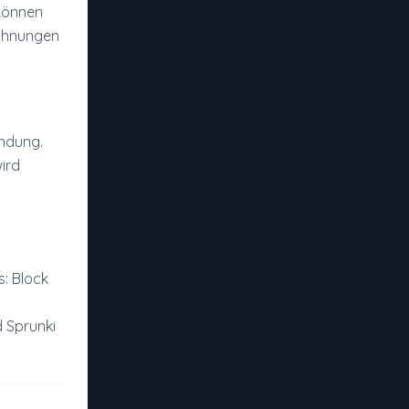
 können
lohnungen
indung.
wird
s: Block
 Sprunki