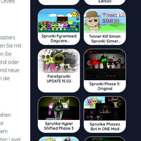
 Levels
Edition
Sprunki Pyramixed
Tunner Kill Simon
Rasters
Daycare
Sprunki Sinner
en Sie mit
Interactive
Modded
n Sie
tal oder
 und neue
ParaSprunki
m die
UPDATE 15.02
Sprunki Phase 5:
Original
eihen
ke
Sprunke Hyper
Sprunke Phases
Shifted Phase 3
But In ONE Mod
 dem
ten Level