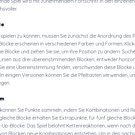
nende Spiel wird mit zunehmendem Fortschritt in den einzelnen
svoller.
te
 spielen zu können, müssen Sie zunächst die Anordnung des 
 Blöcke erscheinen in verschiedenen Farben und Formen. Klick
e Blöcke und ziehen Sie sie, um ihre Position zu ändern. Suche
inien aus drei übereinstimmenden Blöcken, entweder horizon
 Sie eine Übereinstimmung finden, verschwinden diese Blöcke
. In einigen Versionen können Sie die Pfeiltasten verwenden, u
egen.
em
t können Sie Punkte sammeln, indem Sie Kombinationen und R
r gleiche Blöcke erhalten Sie Extrapunkte, für fünf gleiche Blöc
r-Up-Blöcke. Das Spiel belohnt Kettenreaktionen, wenn nach
on Blöcken neue Kombinationen entstehen. Um in den nächs