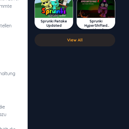
timmte
Sprunki Retake
Sprunki
tellen
Updated
HyperShifted
Phase 4 but Swap
Double
View All
rhaltung
die
dazu