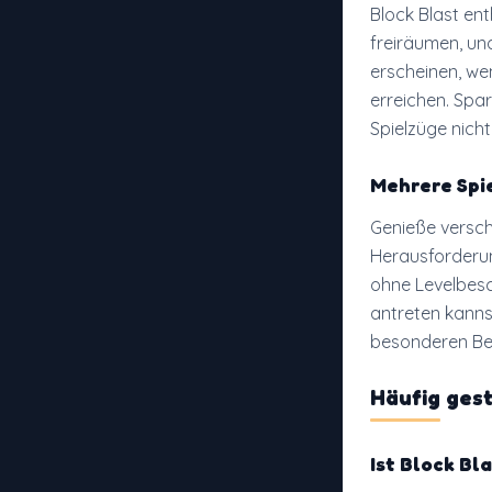
Block Blast en
freiräumen, un
erscheinen, we
erreichen. Spar
Spielzüge nicht
Mehrere Spi
Genieße versch
Herausforderu
ohne Levelbes
antreten kanns
besonderen Be
Häufig gest
Ist Block Bl