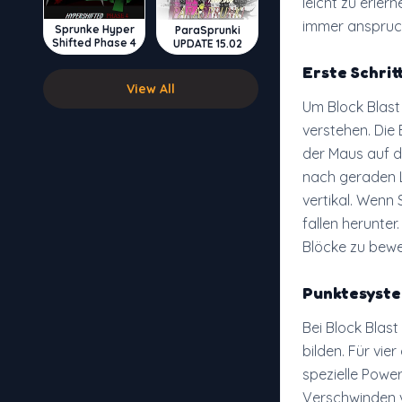
leicht zu erler
immer anspruch
Sprunke Hyper
ParaSprunki
Shifted Phase 4
UPDATE 15.02
Erste Schrit
View All
Um Block Blast
verstehen. Die
der Maus auf di
nach geraden L
vertikal. Wenn
fallen herunter
Blöcke zu bew
Punktesyst
Bei Block Blas
bilden. Für vie
spezielle Powe
Verschwinden v