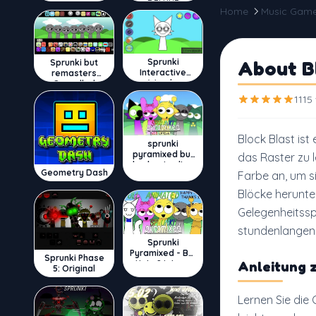
DELUXE
Home
Music Gam
Sprunki
About B
Sprunki but
Interactive
remasters
Wenda
Cancelled
1115
Block Blast ist
sprunki
pyramixed but
das Raster zu l
broker is alive
Geometry Dash
Farbe an, um s
Blöcke herunte
Gelegenheitsspi
stundenlangen 
Sprunki
Pyramixed - But
Sprunki Phase
Upin & Ipin oc
Anleitung z
5: Original
Lernen Sie die