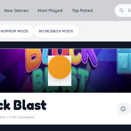
New Games
Most Played
Top Rated
HORROR MODS
INCREDIBOX MODS
Play Now
ck Blast
·
4.53 / 5
90 Comments