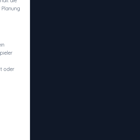
ält die
r Planung
in
pieler
t oder