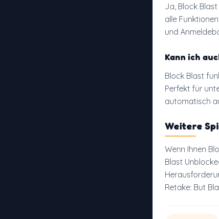
Ja, Block Blast
alle Funktione
und Anmeldebon
Kann ich auc
Block Blast fu
Perfekt für unt
automatisch au
Weitere Sp
Wenn Ihnen Bloc
Blast Unblocked
Herausforderun
Retake: But Bl