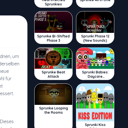
Sprunkies
Sprunke Bi-Shifted
Sprunki Phase 12
Phase 3
(New Sounds)
rdnen, um
 derselben
 neue
Sprunke Beat
Sprunki Babies:
Attack
Daycare
hl für
Interactive
et
essert.
Sprunke Looping
the Rooms
 Dieses
Sprunki Kiss