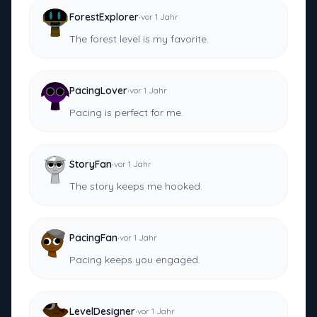
·
ForestExplorer
vor 1 Jahr
The forest level is my favorite.
·
PacingLover
vor 1 Jahr
Pacing is perfect for me.
·
StoryFan
vor 1 Jahr
The story keeps me hooked.
·
PacingFan
vor 1 Jahr
Pacing keeps you engaged.
·
LevelDesigner
vor 1 Jahr