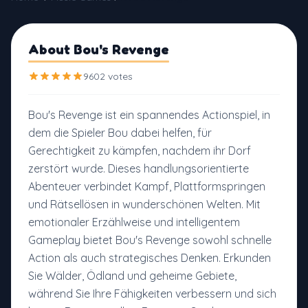
About Bou's Revenge
9602 votes
Bou's Revenge ist ein spannendes Actionspiel, in
dem die Spieler Bou dabei helfen, für
Gerechtigkeit zu kämpfen, nachdem ihr Dorf
zerstört wurde. Dieses handlungsorientierte
Abenteuer verbindet Kampf, Plattformspringen
und Rätsellösen in wunderschönen Welten. Mit
emotionaler Erzählweise und intelligentem
Gameplay bietet Bou's Revenge sowohl schnelle
Action als auch strategisches Denken. Erkunden
Sie Wälder, Ödland und geheime Gebiete,
während Sie Ihre Fähigkeiten verbessern und sich