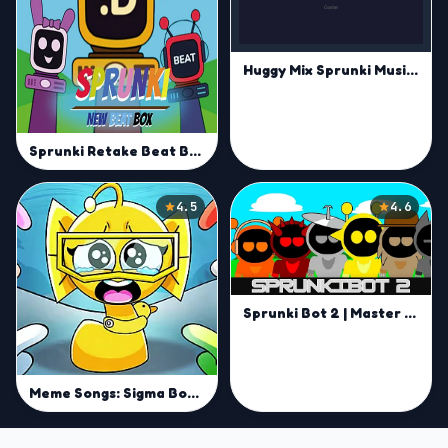
Huggy Mix Sprunki Music Box
Sprunki Retake Beat Box
4.5
4.6
Sprunki Bot 2 | Master Cyber Beats and Remix Like a Pro
Meme Songs: Sigma Boy, FNAF, Squid, Beast, Sprunki