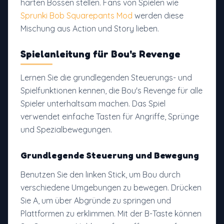
harten Bossen stellen. Fans von Spielen wie
Sprunki Bob Squarepants Mod
werden diese
Mischung aus Action und Story lieben.
Spielanleitung für Bou's Revenge
Lernen Sie die grundlegenden Steuerungs- und
Spielfunktionen kennen, die Bou's Revenge für alle
Spieler unterhaltsam machen. Das Spiel
verwendet einfache Tasten für Angriffe, Sprünge
und Spezialbewegungen.
Grundlegende Steuerung und Bewegung
Benutzen Sie den linken Stick, um Bou durch
verschiedene Umgebungen zu bewegen. Drücken
Sie A, um über Abgründe zu springen und
Plattformen zu erklimmen. Mit der B-Taste können