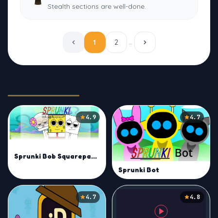
Stealth sections are well-done.
1
2
…
Related Games
4.9
4.7
Sprunki Bob Squarepants Mod
Sprunki Bot
4.7
4.8