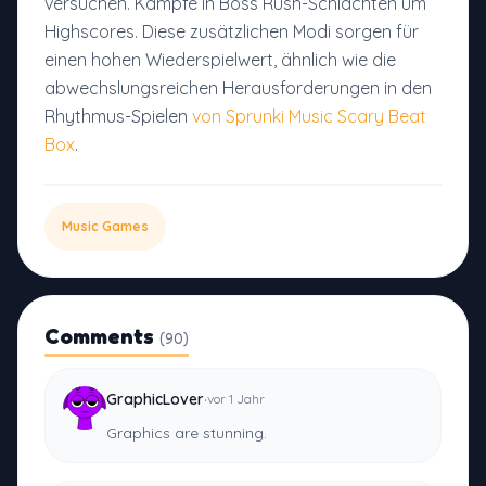
versuchen. Kämpfe in Boss Rush-Schlachten um
Highscores. Diese zusätzlichen Modi sorgen für
einen hohen Wiederspielwert, ähnlich wie die
abwechslungsreichen Herausforderungen in den
Rhythmus-Spielen
von Sprunki Music Scary Beat
Box
.
Music Games
Comments
(90)
·
GraphicLover
vor 1 Jahr
Graphics are stunning.