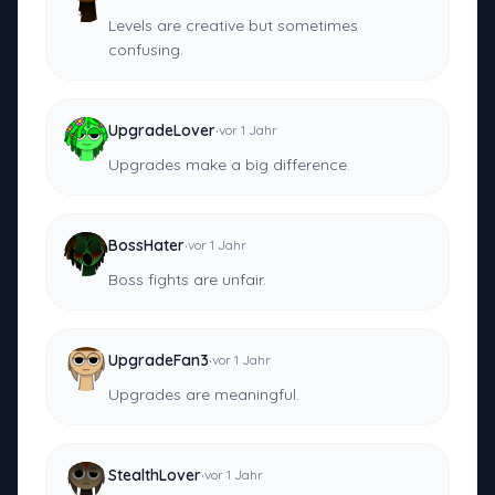
Levels are creative but sometimes
confusing.
·
UpgradeLover
vor 1 Jahr
Upgrades make a big difference.
·
BossHater
vor 1 Jahr
Boss fights are unfair.
·
UpgradeFan3
vor 1 Jahr
Upgrades are meaningful.
·
StealthLover
vor 1 Jahr