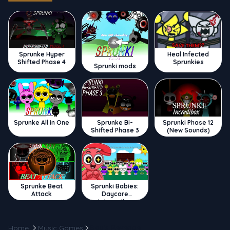
Sprunke Hyper
Heal Infected
Shifted Phase 4
Sprunkies
Sprunki mods
Sprunke All in One
Sprunke Bi-
Sprunki Phase 12
Shifted Phase 3
(New Sounds)
Sprunke Beat
Sprunki Babies:
Attack
Daycare
Interactive
Home
Music Games
Bou's Revenge