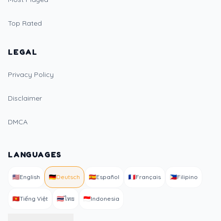
Top Rated
LEGAL
Privacy Policy
Disclaimer
DMCA
LANGUAGES
🇺🇸
English
🇩🇪
Deutsch
🇪🇸
Español
🇫🇷
Français
🇵🇭
Filipino
🇻🇳
Tiếng Việt
🇹🇭
ไทย
🇮🇩
Indonesia