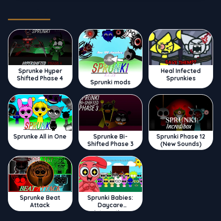
Trending
Sprunke Hyper
Heal Infected
Shifted Phase 4
Sprunkies
Sprunki mods
Sprunke All in One
Sprunke Bi-
Sprunki Phase 12
Shifted Phase 3
(New Sounds)
Sprunke Beat
Sprunki Babies:
Attack
Daycare
Interactive