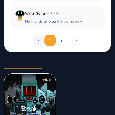
·
WinterSong
vor 1 Jahr
My friends all play this game now
1
2
…
Related Games
5.0