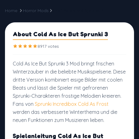
Home
Horror Mods
Cold As Ice But Sprunki 3
About Cold As Ice But Sprunki 3
8917 votes
Cold As Ice But Sprunki 3 Mod bringt frischen
Winterzauber in die beliebte Musikspielserie. Diese
dritte Version kombiniert eisige Bilder mit coolen
Beats und lässt die Spieler mit gefrorenen
Sprunki-Charakteren frostige Melodien kreieren.
Fans von
Sprunki Incredibox Cold As Frost
werden das verbesserte Winterthema und die
neuen Funktionen zum Musizieren lieben.
Spielanleitung Cold As Ice But