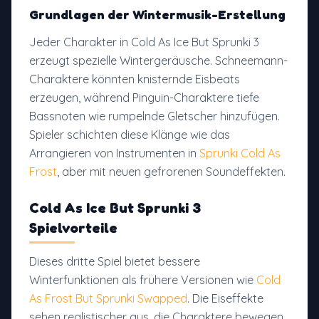
Grundlagen der Wintermusik-Erstellung
Jeder Charakter in Cold As Ice But Sprunki 3
erzeugt spezielle Wintergeräusche. Schneemann-
Charaktere könnten knisternde Eisbeats
erzeugen, während Pinguin-Charaktere tiefe
Bassnoten wie rumpelnde Gletscher hinzufügen.
Spieler schichten diese Klänge wie das
Arrangieren von Instrumenten in
Sprunki Cold As
Frost
, aber mit neuen gefrorenen Soundeffekten.
Cold As Ice But Sprunki 3
Spielvorteile
Dieses dritte Spiel bietet bessere
Winterfunktionen als frühere Versionen wie
Cold
As Frost But Sprunki Swapped
. Die Eiseffekte
sehen realistischer aus, die Charaktere bewegen