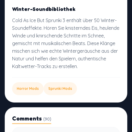
Winter-Soundbibliothek
Cold As Ice But Sprunki 3 enthält über 50 Winter-
Soundeffekte. Hören Sie knisterndes Eis, heulende
Winde und knirschende Schritte im Schnee,
gemischt mit musikalischen Beats. Diese Klänge
mischen sich wie echte Wintergeräusche aus der
Natur und helfen den Spielern, authentische
Kaltwetter-Tracks zu erstellen.
Horror Mods
Sprunki Mods
Comments
(90)