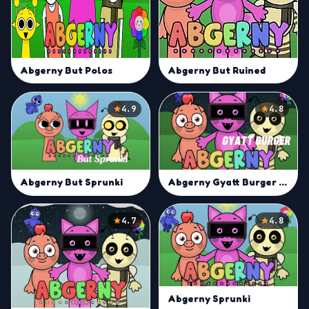
Abgerny But Polos
Abgerny But Ruined
4.9
4.8
Abgerny Gyatt Burger Mod
Abgerny But Sprunki
4.7
4.8
Abgerny Sprunki