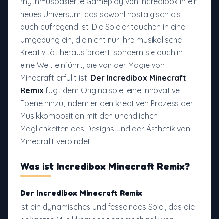
rhythmusbasierte Gameplay von Incredibox in ein
neues Universum, das sowohl nostalgisch als
auch aufregend ist. Die Spieler tauchen in eine
Umgebung ein, die nicht nur ihre musikalische
Kreativität herausfordert, sondern sie auch in
eine Welt einführt, die von der Magie von
Minecraft erfüllt ist.
Der Incredibox Minecraft
Remix
fügt dem Originalspiel eine innovative
Ebene hinzu, indem er den kreativen Prozess der
Musikkomposition mit den unendlichen
Möglichkeiten des Designs und der Ästhetik von
Minecraft verbindet.
Was ist
Incredibox Minecraft Remix
?
Der Incredibox Minecraft Remix
ist ein dynamisches und fesselndes Spiel, das die