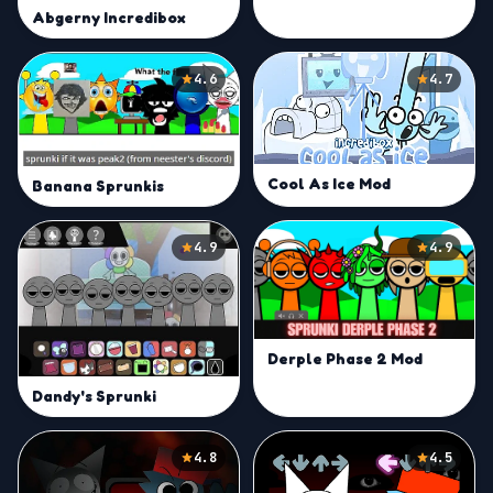
Abgerny Incredibox
4.6
4.7
Cool As Ice Mod
Banana Sprunkis
4.9
4.9
Derple Phase 2 Mod
Dandy's Sprunki
4.8
4.5