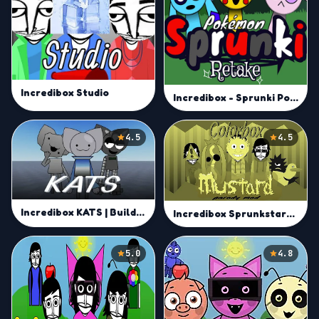
Incredibox Studio
Incredibox - Sprunki Pokemon
4.5
4.5
Incredibox KATS | Build Unique Beats and Remix in Sprunki Online
Incredibox Sprunkstard [If sprunki were in mustard] remix | Yellow Sprunki Musical Experience
5.0
4.8