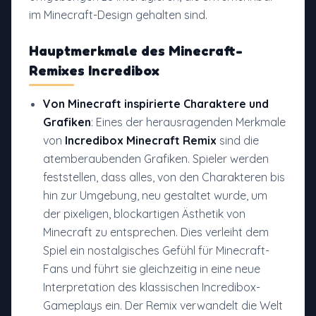
im Minecraft-Design gehalten sind.
Hauptmerkmale
des Minecraft-
Remixes Incredibox
Von Minecraft inspirierte Charaktere und
Grafiken
: Eines der herausragenden Merkmale
von
Incredibox Minecraft Remix
sind die
atemberaubenden Grafiken. Spieler werden
feststellen, dass alles, von den Charakteren bis
hin zur Umgebung, neu gestaltet wurde, um
der pixeligen, blockartigen Ästhetik von
Minecraft zu entsprechen. Dies verleiht dem
Spiel ein nostalgisches Gefühl für Minecraft-
Fans und führt sie gleichzeitig in eine neue
Interpretation des klassischen Incredibox-
Gameplays ein. Der Remix verwandelt die Welt