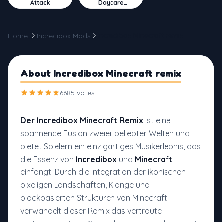
Attack
Daycare
Interactive
Home
Incredibox Mods
Incredibox Minecraft remix
About Incredibox Minecraft remix
6685 votes
Der Incredibox Minecraft Remix
ist eine
spannende Fusion zweier beliebter Welten und
bietet Spielern ein einzigartiges Musikerlebnis, das
die Essenz von
Incredibox
und
Minecraft
einfängt. Durch die Integration der ikonischen
pixeligen Landschaften, Klänge und
blockbasierten Strukturen von Minecraft
verwandelt dieser Remix das vertraute