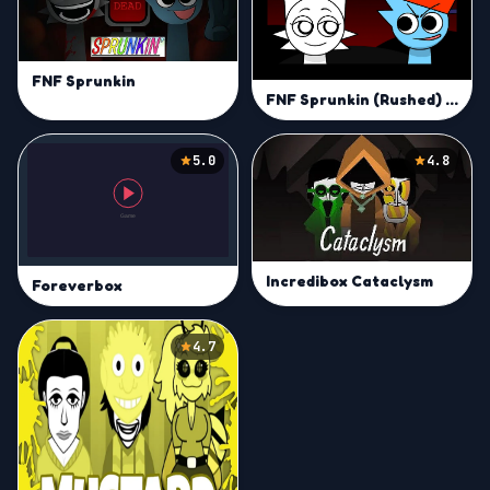
FNF Sprunkin
FNF Sprunkin (Rushed) Mod
5.0
4.8
Incredibox Cataclysm
Foreverbox
4.7