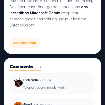
und teilen Sie Ihre Kreationen mit der Community.
Das Abenteuer fängt gerade erst an und
das
Incredibox Minecraft Remix
verspricht
stundenlange Unterhaltung und musikalische
Entdeckungen.
Incredibox Mods
Comments
(90)
·
Endermite
vor 1 Jahr
Teleport sound needs work
·
GlowSquid
vor 1 Jahr