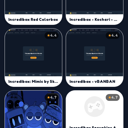
Incredibox Red Colorbox
Incredibox - Kochari - Concept Full
4.4
4.4
Incredibox: Mimic by Skitz43
Incredibox - vBANBAN
4.7
4.7
Incredibox Sprunkios Again