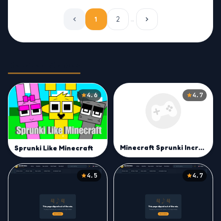
1
2
…
Related Games
4.6
4.7
Minecraft Sprunki Incredibox
Sprunki Like Minecraft
4.5
4.7