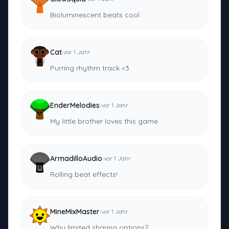
Bioluminescent beats cool
·
Cat
vor 1 Jahr
Purring rhythm track <3
·
EnderMelodies
vor 1 Jahr
My little brother loves this game
·
ArmadilloAudio
vor 1 Jahr
Rolling beat effects!
·
MineMixMaster
vor 1 Jahr
Why limited sharing options?