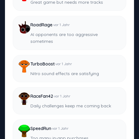
Great game but needs more tracks
·
RoadRage
vor 1 Jahr
AI opponents are too aggressive
sometimes
·
TurboBoost
vor 1 Jahr
Nitro sound effects are satisfying
·
RaceFan42
vor 1 Jahr
Daily challenges keep me coming back
·
SpeedRun
vor 1 Jahr
Too many in-app purchases