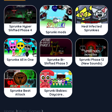
Sprunke Hyper
Heal Infected
Shifted Phase 4
Sprunkies
Sprunki mods
Sprunke All in One
Sprunke Bi-
Sprunki Phase 12
Shifted Phase 3
(New Sounds)
Sprunke Beat
Sprunki Babies:
Attack
Daycare
Interactive
Home
Music Games
Nitro Speed