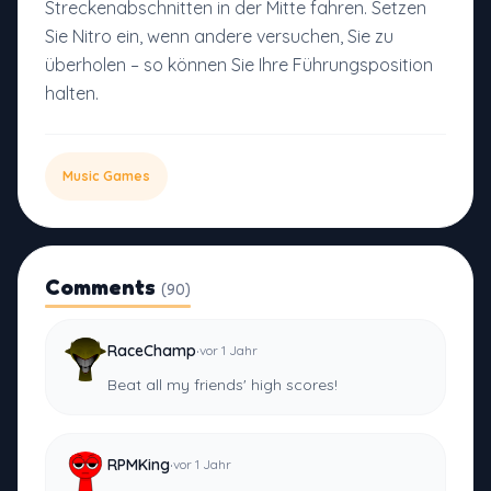
Streckenabschnitten in der Mitte fahren. Setzen
Sie Nitro ein, wenn andere versuchen, Sie zu
überholen – so können Sie Ihre Führungsposition
halten.
Music Games
Comments
(90)
·
RaceChamp
vor 1 Jahr
Beat all my friends' high scores!
·
RPMKing
vor 1 Jahr