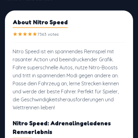
About Nitro Speed
7363 votes
Nitro Speed ist ein spannendes Rennspiel mit
rasanter Action und beeindruckender Grafik.
Fahre superschnelle Autos, nutze Nitro-Boosts
und tritt in spannenden Modi gegen andere an.
Passe dein Fahrzeug an, lerne Strecken kennen
und werde der beste Fahrer. Perfekt für Spieler,
die Geschwindigkeitsherausforderungen und
Wettrennen lieben!
Nitro Speed: Adrenalingeladenes
Rennerlebnis