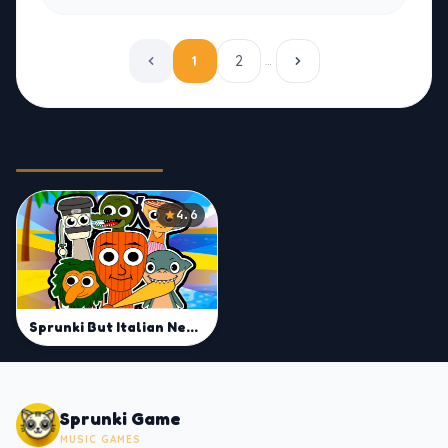
1
2
…
Related Games
4.6
Sprunki But Italian Neuro Animals Merge
Sprunki Game
MUSIC GAMES