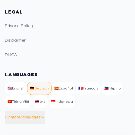
LEGAL
Privacy Policy
Disclaimer
DMCA
LANGUAGES
🇺🇸
English
🇩🇪
Deutsch
🇪🇸
Español
🇫🇷
Français
🇵🇭
Filipino
🇻🇳
Tiếng Việt
🇹🇭
ไทย
🇮🇩
Indonesia
+ 7 more languages