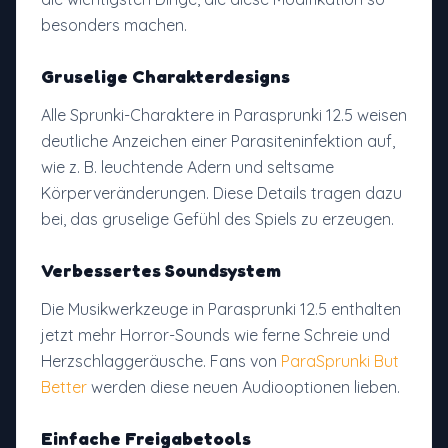
besonders machen.
Gruselige Charakterdesigns
Alle Sprunki-Charaktere in Parasprunki 12.5 weisen
deutliche Anzeichen einer Parasiteninfektion auf,
wie z. B. leuchtende Adern und seltsame
Körperveränderungen. Diese Details tragen dazu
bei, das gruselige Gefühl des Spiels zu erzeugen.
Verbessertes Soundsystem
Die Musikwerkzeuge in Parasprunki 12.5 enthalten
jetzt mehr Horror-Sounds wie ferne Schreie und
Herzschlaggeräusche. Fans von
ParaSprunki But
Better
werden diese neuen Audiooptionen lieben.
Einfache Freigabetools