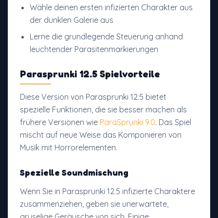
Wähle deinen ersten infizierten Charakter aus
der dunklen Galerie aus
Lerne die grundlegende Steuerung anhand
leuchtender Parasitenmarkierungen
Parasprunki 12.5 Spielvorteile
Diese Version von Parasprunki 12.5 bietet
spezielle Funktionen, die sie besser machen als
frühere Versionen wie
ParaSprunki 9.0
. Das Spiel
mischt auf neue Weise das Komponieren von
Musik mit Horrorelementen.
Spezielle Soundmischung
Wenn Sie in Parasprunki 12.5 infizierte Charaktere
zusammenziehen, geben sie unerwartete,
gruselige Geräusche von sich. Einige