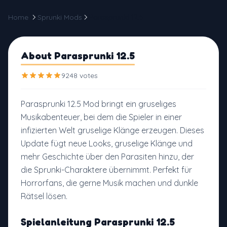
Home
Sprunki Mods
Parasprunki 12.5
About Parasprunki 12.5
9248 votes
Parasprunki 12.5 Mod bringt ein gruseliges
Musikabenteuer, bei dem die Spieler in einer
infizierten Welt gruselige Klänge erzeugen. Dieses
Update fügt neue Looks, gruselige Klänge und
mehr Geschichte über den Parasiten hinzu, der
die Sprunki-Charaktere übernimmt. Perfekt für
Horrorfans, die gerne Musik machen und dunkle
Rätsel lösen.
Spielanleitung Parasprunki 12.5