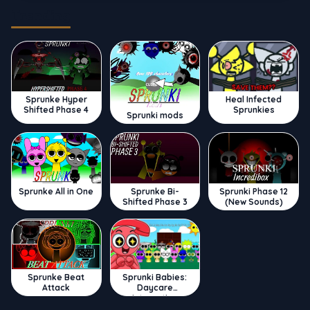
Trending
Sprunke Hyper
Heal Infected
Shifted Phase 4
Sprunkies
Sprunki mods
Sprunke All in One
Sprunke Bi-
Sprunki Phase 12
Shifted Phase 3
(New Sounds)
Sprunke Beat
Sprunki Babies:
Attack
Daycare
Interactive