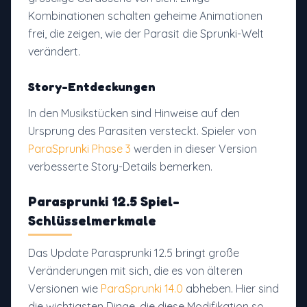
Kombinationen schalten geheime Animationen
frei, die zeigen, wie der Parasit die Sprunki-Welt
verändert.
Story-Entdeckungen
In den Musikstücken sind Hinweise auf den
Ursprung des Parasiten versteckt. Spieler von
ParaSprunki Phase 3
werden in dieser Version
verbesserte Story-Details bemerken.
Parasprunki 12.5 Spiel-
Schlüsselmerkmale
Das Update Parasprunki 12.5 bringt große
Veränderungen mit sich, die es von älteren
Versionen wie
ParaSprunki 14.0
abheben. Hier sind
die wichtigsten Dinge, die diese Modifikation so