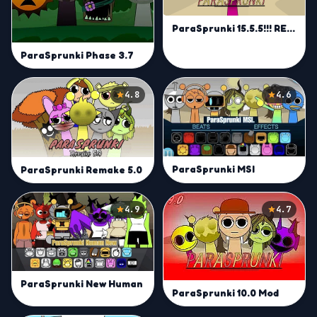
ParaSprunki 15.5.5!!! RECRE..- Play On Sprunkin!
ParaSprunki Phase 3.7
4.8
4.6
ParaSprunki MSI
ParaSprunki Remake 5.0
4.9
4.7
ParaSprunki New Human
ParaSprunki 10.0 Mod