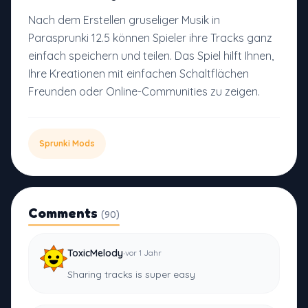
Nach dem Erstellen gruseliger Musik in
Parasprunki 12.5 können Spieler ihre Tracks ganz
einfach speichern und teilen. Das Spiel hilft Ihnen,
Ihre Kreationen mit einfachen Schaltflächen
Freunden oder Online-Communities zu zeigen.
Sprunki Mods
Comments
(90)
·
ToxicMelody
vor 1 Jahr
Sharing tracks is super easy