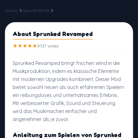
Home
Sprunki Mods
Sprunked Revamped
About Sprunked Revamped
9721 votes
Sprunked Revamped bringt frischen Wind in die
Musikproduktion, indem es klassische Elemente
mit modernen Upgrades kombiniert. Dieser Mod
bietet sowohl neuen als auch erfahrenen Spielern
ein reibungsloses und unterhaltsames Erlebnis.
Mit verbesserter Grafik, Sound und Steuerung
wird das Musikmachen einfacher und
angenehmer als je zuvor.
Anleitung zum Spielen von Sprunked