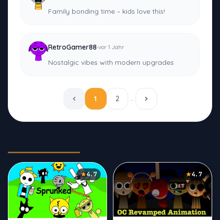
Family bonding time – kids love this!
·
RetroGamer88
vor 1 Jahr
Nostalgic vibes with modern upgrades
1
2
…
Related Games
4.7
4.7