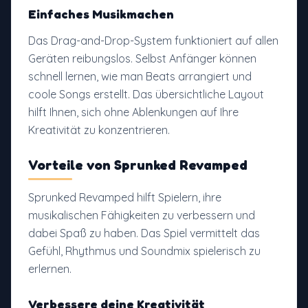
Einfaches Musikmachen
Das Drag-and-Drop-System funktioniert auf allen
Geräten reibungslos. Selbst Anfänger können
schnell lernen, wie man Beats arrangiert und
coole Songs erstellt. Das übersichtliche Layout
hilft Ihnen, sich ohne Ablenkungen auf Ihre
Kreativität zu konzentrieren.
Vorteile von Sprunked Revamped
Sprunked Revamped hilft Spielern, ihre
musikalischen Fähigkeiten zu verbessern und
dabei Spaß zu haben. Das Spiel vermittelt das
Gefühl, Rhythmus und Soundmix spielerisch zu
erlernen.
Verbessere deine Kreativität