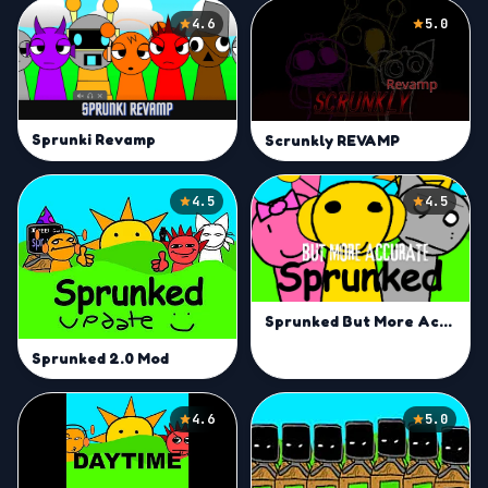
4.6
5.0
Sprunki Revamp
Scrunkly REVAMP
4.5
4.5
Sprunked But More Accurate Mod
Sprunked 2.0 Mod
4.6
5.0