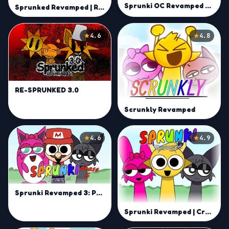
Sprunki OC Revamped Mod
Sprunked Revamped | Remix and Create Fire Beats Fast
4.6
4.8
RE-SPRUNKED 3.0
Scrunkly Revamped
4.6
4.9
Sprunki Revamped 3: Phase 5
Sprunki Revamped | Create Unique Beats with Sprunki Online