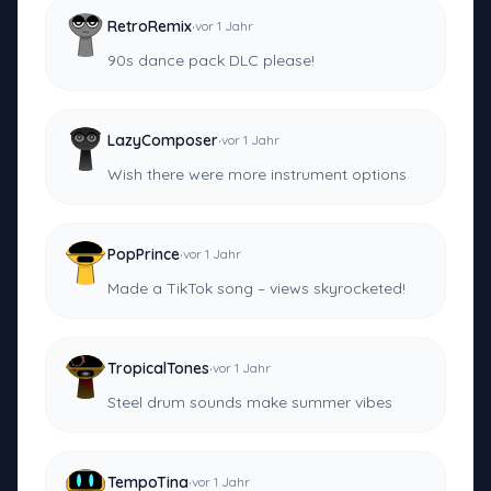
·
RetroRemix
vor 1 Jahr
90s dance pack DLC please!
·
LazyComposer
vor 1 Jahr
Wish there were more instrument options
·
PopPrince
vor 1 Jahr
Made a TikTok song – views skyrocketed!
·
TropicalTones
vor 1 Jahr
Steel drum sounds make summer vibes
·
TempoTina
vor 1 Jahr