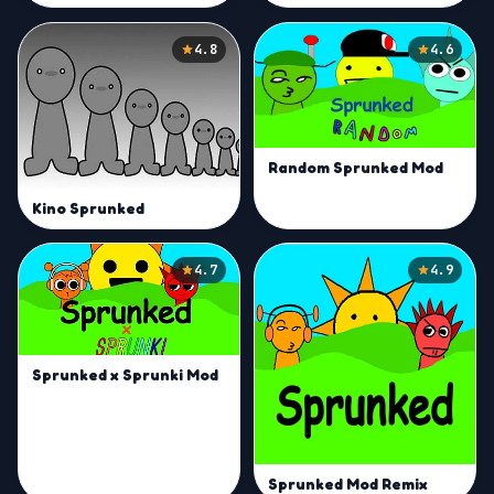
4.8
4.6
Random Sprunked Mod
Kino Sprunked
4.7
4.9
Sprunked x Sprunki Mod
Sprunked Mod Remix