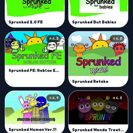
Sprunked 2.0 FE
Sprunked But Babies
4.8
4.8
Sprunked FE: Roblox Edition
Sprunked Retake
4.9
4.8
Sprunked Human Ver.!!!
Sprunked Wenda Treatment