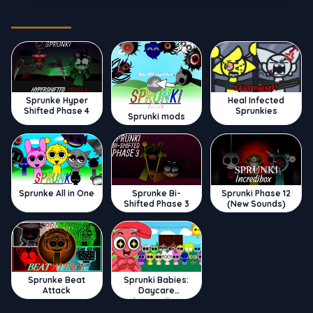
Trending
Sprunke Hyper
Heal Infected
Shifted Phase 4
Sprunkies
Sprunki mods
Sprunke All in One
Sprunke Bi-
Sprunki Phase 12
Shifted Phase 3
(New Sounds)
Sprunke Beat
Sprunki Babies:
Attack
Daycare
Interactive