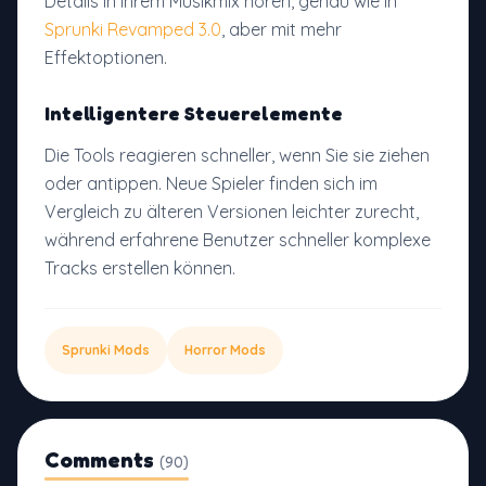
Details in Ihrem Musikmix hören, genau wie in
Sprunki Revamped 3.0
, aber mit mehr
Effektoptionen.
Intelligentere Steuerelemente
Die Tools reagieren schneller, wenn Sie sie ziehen
oder antippen. Neue Spieler finden sich im
Vergleich zu älteren Versionen leichter zurecht,
während erfahrene Benutzer schneller komplexe
Tracks erstellen können.
Sprunki Mods
Horror Mods
Comments
(90)