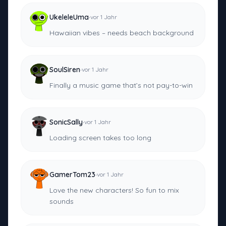
·
UkeleleUma
vor 1 Jahr
Hawaiian vibes – needs beach background
·
SoulSiren
vor 1 Jahr
Finally a music game that’s not pay-to-win
·
SonicSally
vor 1 Jahr
Loading screen takes too long
·
GamerTom23
vor 1 Jahr
Love the new characters! So fun to mix
sounds