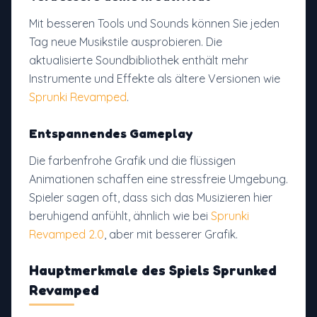
Mit besseren Tools und Sounds können Sie jeden
Tag neue Musikstile ausprobieren. Die
aktualisierte Soundbibliothek enthält mehr
Instrumente und Effekte als ältere Versionen wie
Sprunki Revamped
.
Entspannendes Gameplay
Die farbenfrohe Grafik und die flüssigen
Animationen schaffen eine stressfreie Umgebung.
Spieler sagen oft, dass sich das Musizieren hier
beruhigend anfühlt, ähnlich wie bei
Sprunki
Revamped 2.0
, aber mit besserer Grafik.
Hauptmerkmale des Spiels Sprunked
Revamped