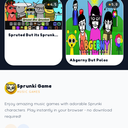
4.5
5.0
Spruted But its Sprunked
Abgerny But Polos
Sprunki Game
MUSIC GAMES
Enjoy amazing music games with adorable Sprunki
characters. Play instantly in your browser - no download
required!