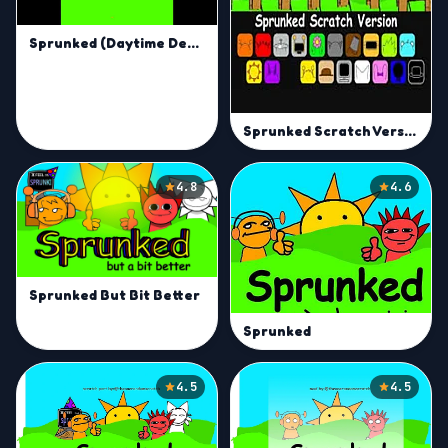
Sprunked (Daytime Demo)
Sprunked Scratch Version
4.8
4.6
Sprunked But Bit Better
Sprunked
4.5
4.5