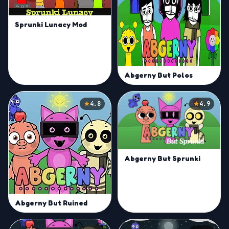
Sprunki Lunacy Mod
Abgerny But Polos
4.8
4.9
Abgerny But Sprunki
Abgerny But Ruined