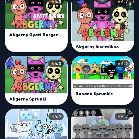
4.8
4.7
Abgerny Gyatt Burger Mod
Abgerny Incredibox
4.8
4.6
Banana Sprunkis
Abgerny Sprunki
4.7
4.9