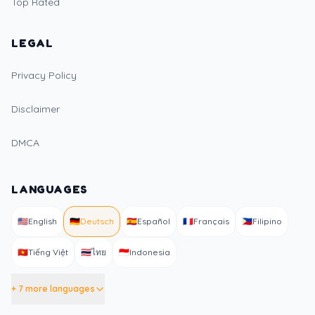
Top Rated
LEGAL
Privacy Policy
Disclaimer
DMCA
LANGUAGES
🇺🇸
English
🇩🇪
Deutsch
🇪🇸
Español
🇫🇷
Français
🇵🇭
Filipino
🇻🇳
Tiếng Việt
🇹🇭
ไทย
🇮🇩
Indonesia
+ 7 more languages