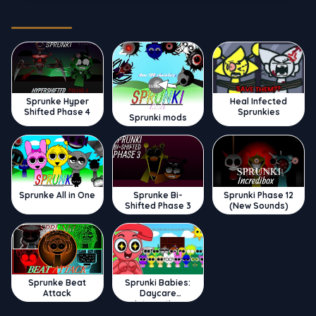
Trending
Sprunke Hyper
Heal Infected
Shifted Phase 4
Sprunkies
Sprunki mods
Sprunke All in One
Sprunke Bi-
Sprunki Phase 12
Shifted Phase 3
(New Sounds)
Sprunke Beat
Sprunki Babies:
Attack
Daycare
Interactive