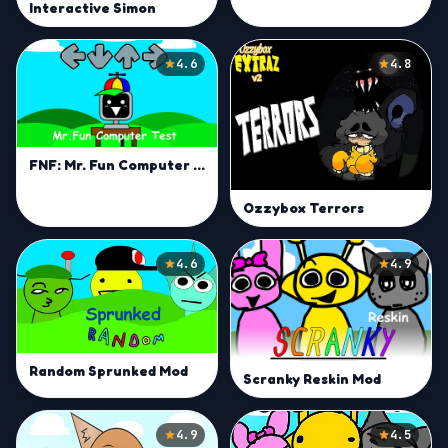
Interactive Simon
4.6
4.8
FNF: Mr. Fun Computer Test
Ozzybox Terrors
4.6
4.9
Random Sprunked Mod
Scranky Reskin Mod
4.9
4.5