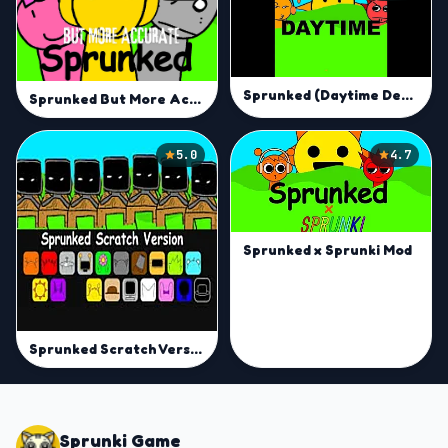
Sprunked (Daytime Demo)
Sprunked But More Accurate Mod
5.0
4.7
Sprunked x Sprunki Mod
Sprunked Scratch Version
Sprunki Game