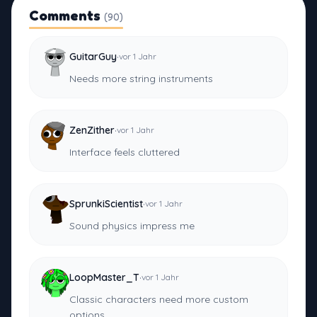
Comments
(90)
·
GuitarGuy
vor 1 Jahr
Needs more string instruments
·
ZenZither
vor 1 Jahr
Interface feels cluttered
·
SprunkiScientist
vor 1 Jahr
Sound physics impress me
·
LoopMaster_T
vor 1 Jahr
Classic characters need more custom
options