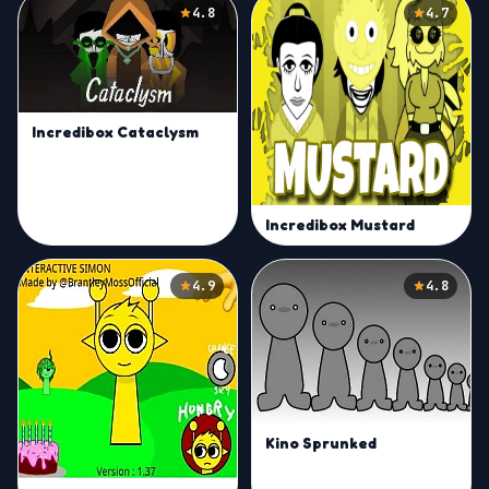
4.8
4.7
Incredibox Cataclysm
Incredibox Mustard
4.9
4.8
Kino Sprunked