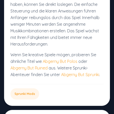
haben, können Sie direkt loslegen. Die einfache
Steuerung und die klaren Anweisungen führen
Anfänger reibungslos durch das Spiel. Innerhalb
weniger Minuten werden Sie angenehme
Musikkombinationen erstellen. Das Spiel wächst
mit Ihren Fähigkeiten und bietet immer neue
Herausforderungen.
Wenn Sie kreative Spiele mögen, probieren Sie
ähnliche Titel wie
Abgerny But Polos
oder
Abgerny But Ruined
aus. Weitere Sprunki-
Abenteuer finden Sie unter
Abgerny But Sprunki
.
Sprunki Mods