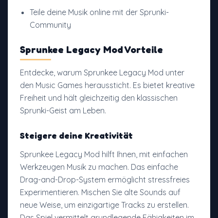
Teile deine Musik online mit der Sprunki-
Community
Sprunkee Legacy Mod Vorteile
Entdecke, warum Sprunkee Legacy Mod unter
den Music Games heraussticht. Es bietet kreative
Freiheit und hält gleichzeitig den klassischen
Sprunki-Geist am Leben.
Steigere deine Kreativität
Sprunkee Legacy Mod hilft Ihnen, mit einfachen
Werkzeugen Musik zu machen. Das einfache
Drag-and-Drop-System ermöglicht stressfreies
Experimentieren. Mischen Sie alte Sounds auf
neue Weise, um einzigartige Tracks zu erstellen.
Das Spiel vermittelt grundlegende Fähigkeiten im