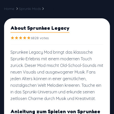
Home
Sprunki Mods
Sprunkee Legacy
About Sprunkee Legacy
6828 votes
Sprunkee Legacy Mod bringt das klassische
Sprunki-Erlebnis mit einem modernen Touch
zurück. Dieser Mod mischt Old-School-Sounds mit
neuen Visuals und ausgewogener Musik. Fans
jeden Alters können in einer gemütlichen,
nostalgischen Welt Melodien kreieren. Tauche ein
in das Sprunki-Universum und erkunde seinen
zeitlosen Charme durch Musik und Kreativität.
Anleitung zum Spielen von Sprunkee