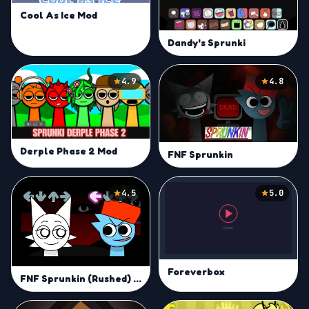
Cool As Ice Mod
Dandy's Sprunki
4.9
4.8
Derple Phase 2 Mod
FNF Sprunkin
4.5
5.0
Foreverbox
FNF Sprunkin (Rushed) Mod