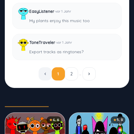
·
EasyListener
vor 1 Jahr
My plants enjoy this music too
·
ToneTraveler
vor 1 Jahr
Export tracks as ringtones?
1
2
…
Related Games
4.6
5.0