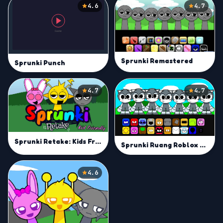
4.6
4.7
Sprunki Remastered
Sprunki Punch
4.7
4.7
Sprunki Retake: Kids Friendly
Sprunki Ruang Roblox Animation
4.6