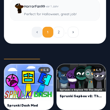
·
HorrorFan99
vor 1 Jahr
Perfect for Halloween, great job!
1
2
…
Related Games
4.6
4.5
Sprunki Sepbox v2: The Depth
Sprunki Dash Mod