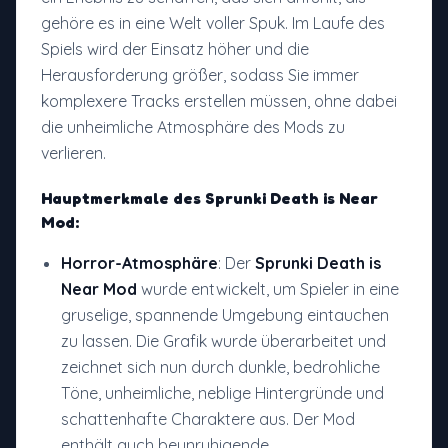
gehöre es in eine Welt voller Spuk. Im Laufe des
Spiels wird der Einsatz höher und die
Herausforderung größer, sodass Sie immer
komplexere Tracks erstellen müssen, ohne dabei
die unheimliche Atmosphäre des Mods zu
verlieren.
Hauptmerkmale des
Sprunki Death is Near
Mod
:
Horror-Atmosphäre
: Der
Sprunki Death is
Near Mod
wurde entwickelt, um Spieler in eine
gruselige, spannende Umgebung eintauchen
zu lassen. Die Grafik wurde überarbeitet und
zeichnet sich nun durch dunkle, bedrohliche
Töne, unheimliche, neblige Hintergründe und
schattenhafte Charaktere aus. Der Mod
enthält auch beunruhigende