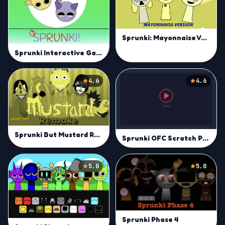
Sprunki: Mayonnaise Version
Sprunki Interactive Game
4.6
4.6
Sprunki But Mustard Remake
Sprunki OFC Scratch Port
5.0
5.0
Sprunki Phase 4