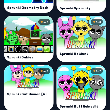
Sprunki Geometry Dash
Sprunki Sperunky
4.4
4.8
Sprunki Baldunki
Sprunki Babies
4.6
4.7
Sprunki But Human [ALL CHARACTERS]
Sprunki But I Ruined It