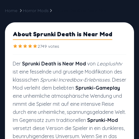
Home
Horror Mods
Sprunki Death is Near Mod
About Sprunki Death is Near Mod
2749 votes
Der
Sprunki Death is Near Mod
von
Leoplushtv
ist eine fesselnde und gruselige Modifikation des
klassischen
Sprunki Incredibox-Erlebnisses
. Dieser
Mod verleiht dem beliebten
Sprunki-Gameplay
eine unheimliche atmosphärische Wendung und
nimmt die Spieler mit auf eine intensive Reise
durch eine unheimliche, spannungsgeladene Welt.
Im Gegensatz zum traditionellen
Sprunki-Mod
versetzt diese Version die Spieler in ein dunkleres,
beunruhigenderes Universum. Wenn Sie in das