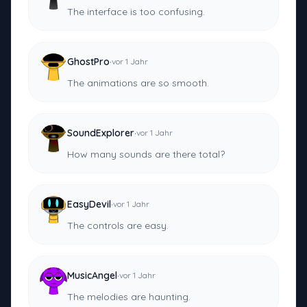
The interface is too confusing.
·
GhostPro
vor 1 Jahr
The animations are so smooth.
·
SoundExplorer
vor 1 Jahr
How many sounds are there total?
·
EasyDevil
vor 1 Jahr
The controls are easy.
·
MusicAngel
vor 1 Jahr
The melodies are haunting.