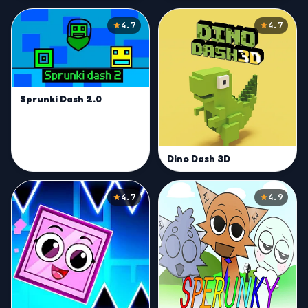
4.7
4.7
Sprunki Dash 2.0
Dino Dash 3D
4.7
4.9