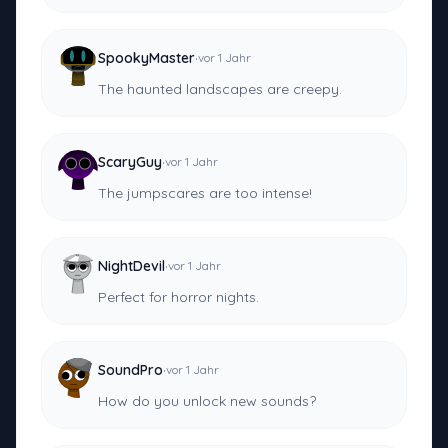
·
SpookyMaster
vor 1 Jahr
The haunted landscapes are creepy.
·
ScaryGuy
vor 1 Jahr
The jumpscares are too intense!
·
NightDevil
vor 1 Jahr
Perfect for horror nights.
·
SoundPro
vor 1 Jahr
How do you unlock new sounds?