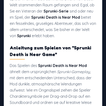
Welt stammenden Raum gefangen sind. Egal, ob
Sie ein Veteran der
Sprunki-Serie
sind oder neu
im Spiel, der
Sprunki Death is Near Mod
bietet
ein fesselndes, gruseliges Abenteuer, das sich von
allem unterscheidet, was Sie bisher in der Welt
von
Sprunki
erlebt haben.
Anleitung zum Spielen
von
"Sprunki
Death is Near
Game"
Das Spielen des
Sprunki Death is Near Mod
ähnelt dem ursprünglichen
Sprunki-Gameplay
,
mit dem entscheidenden Unterschied, dass der
Mod dunkle, atmosphärische Wendungen
aufweist. Wie im Originalspiel ziehen die Spieler
Charaktersymbole per Drag-and-Drop auf ein
Soundboard und ordnen sie auf kreative Weise