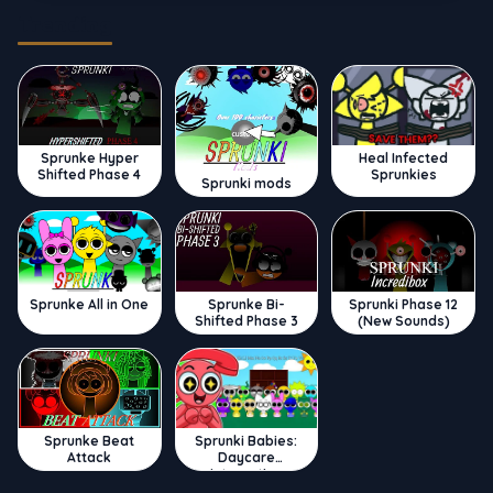
Trending
Sprunke Hyper
Heal Infected
Shifted Phase 4
Sprunkies
Sprunki mods
Sprunke All in One
Sprunke Bi-
Sprunki Phase 12
Shifted Phase 3
(New Sounds)
Sprunke Beat
Sprunki Babies:
Attack
Daycare
Interactive