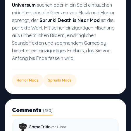
Universum
suchen oder in ein Spiel eintauchen
möchten, das die Grenzen von Musik und Horror
sprengt, der
Sprunki Death is Near Mod
ist die
perfekte Wahl. Mit seiner einzigartigen Mischung
aus unheimlichen Bildern, eindringlichen
Soundeffekten und spannendem Gameplay
bietet er ein einzigartiges Erlebnis, das Sie von
Anfang bis Ende fesseln wird.
Horror Mods
Sprunki Mods
Comments
(180)
·
GameCritic
vor 1 Jahr