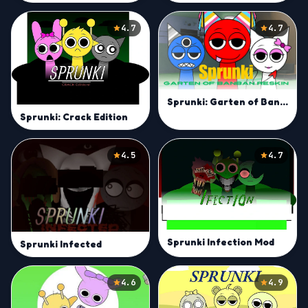
4.7
4.7
Sprunki: Garten of Banban Reskin
Sprunki: Crack Edition
4.5
4.7
Sprunki Infection Mod
Sprunki Infected
4.6
4.9