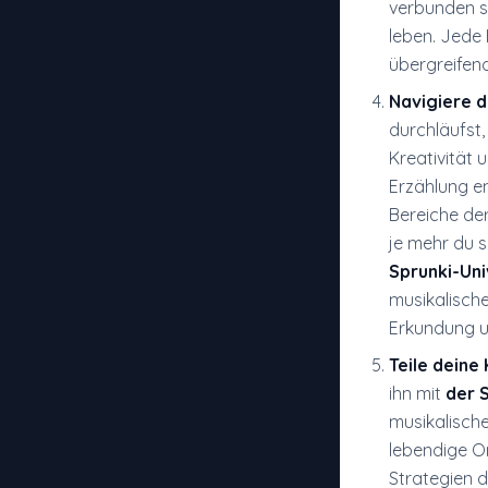
verbunden si
leben. Jede 
übergreifen
Navigiere 
durchläufst,
Kreativität 
Erzählung en
Bereiche der
je mehr du s
Sprunki-Un
musikalische
Erkundung u
Teile deine
ihn mit
der 
musikalische
lebendige On
Strategien d