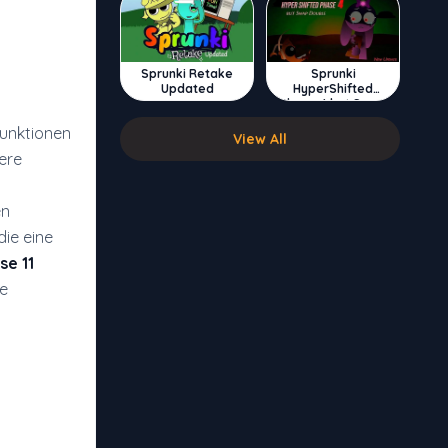
Sprunki Retake
Sprunki
Updated
HyperShifted
Phase 4 but Swap
Double
 Funktionen
View All
ere
en
die eine
se 11
de