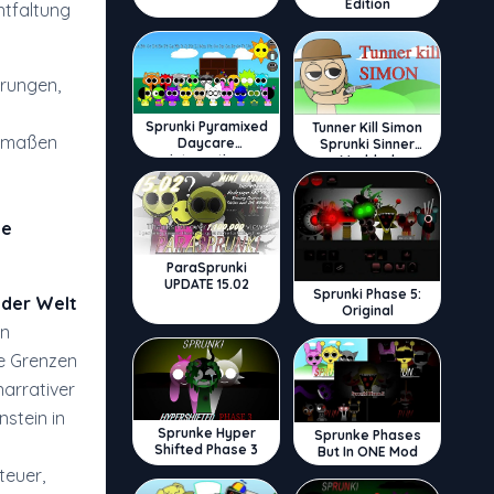
Edition
ntfaltung
rungen,
Sprunki Pyramixed
Tunner Kill Simon
hermaßen
Daycare
Sprunki Sinner
Interactive
Modded
ie
ParaSprunki
UPDATE 15.02
Sprunki Phase 5:
n
der Welt
Original
en
ie Grenzen
narrativer
nstein in
Sprunke Hyper
Sprunke Phases
Shifted Phase 3
But In ONE Mod
teuer,