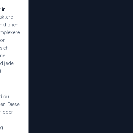
r
in
aktere
unktionen
omplexere
von
sich
ine
nd jede
t
d du
en. Diese
n oder
ng