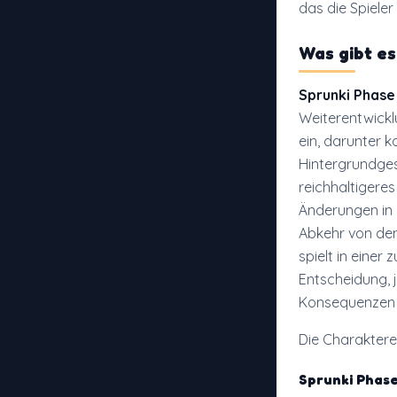
das die Spieler
Was gibt e
Sprunki Phase 
Weiterentwick
ein, darunter k
Hintergrundges
reichhaltigere
Änderungen in d
Abkehr von den
spielt in eine
Entscheidung, 
Konsequenzen 
Die Charaktere
Sprunki Phase