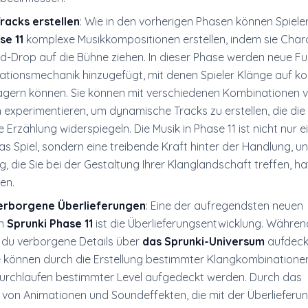
racks erstellen
: Wie in den vorherigen Phasen können Spiele
se 11
komplexe Musikkompositionen erstellen, indem sie Char
d-Drop auf die Bühne ziehen. In dieser Phase werden neue F
eationsmechanik hinzugefügt, mit denen Spieler Klänge auf k
agern können. Sie können mit verschiedenen Kombinationen 
experimentieren, um dynamische Tracks zu erstellen, die die 
 Erzählung widerspiegeln. Die Musik in Phase 11 ist nicht nur e
das Spiel, sondern eine treibende Kraft hinter der Handlung, u
, die Sie bei der Gestaltung Ihrer Klanglandschaft treffen, ha
en.
erborgene Überlieferungen
: Eine der aufregendsten neuen
in
Sprunki Phase 11
ist die Überlieferungsentwicklung. Währen
st du verborgene Details über
das Sprunki-Universum
aufdeck
 können durch die Erstellung bestimmter Klangkombinatione
urchlaufen bestimmter Level aufgedeckt werden. Durch das
 von Animationen und Soundeffekten, die mit der Überlieferu