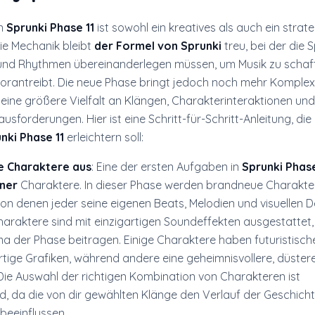
on
Sprunki Phase 11
ist sowohl ein kreatives als auch ein strat
ie Mechanik bleibt
der Formel von Sprunki
treu, bei der die S
und Rhythmen übereinanderlegen müssen, um Musik zu schaff
vorantreibt. Die neue Phase bringt jedoch noch mehr Komplexi
 eine größere Vielfalt an Klängen, Charakterinteraktionen und
forderungen. Hier ist eine Schritt-für-Schritt-Anleitung, die
nki Phase 11
erleichtern soll:
e Charaktere aus
: Eine der ersten Aufgaben in
Sprunki Phase
iner
Charaktere. In dieser Phase werden brandneue Charakte
von denen jeder seine eigenen Beats, Melodien und visuellen 
haraktere sind mit einzigartigen Soundeffekten ausgestattet,
 der Phase beitragen. Einige Charaktere haben futuristisch
ige Grafiken, während andere eine geheimnisvollere, düstere
Die Auswahl der richtigen Kombination von Charakteren ist
d, da die von dir gewählten Klänge den Verlauf der Geschich
beeinflussen.