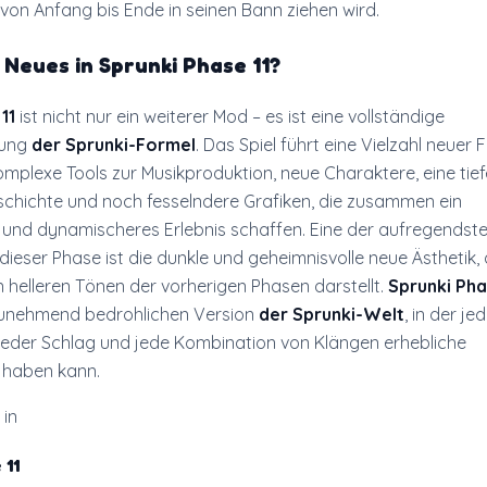
 von Anfang bis Ende in seinen Bann ziehen wird.
s Neues in
Sprunki Phase 11
?
11
ist nicht nur ein weiterer Mod – es ist eine vollständige
lung
der Sprunki-Formel
. Das Spiel führt eine Vielzahl neuer
omplexe Tools zur Musikproduktion, neue Charaktere, eine tief
chichte und noch fesselndere Grafiken, die zusammen ein
s und dynamischeres Erlebnis schaffen. Eine der aufregendst
ieser Phase ist die dunkle und geheimnisvolle neue Ästhetik, 
 helleren Tönen der vorherigen Phasen darstellt.
Sprunki Pha
r zunehmend bedrohlichen Version
der Sprunki-Welt
, in der je
jeder Schlag und jede Kombination von Klängen erhebliche
haben kann.
 in
 11