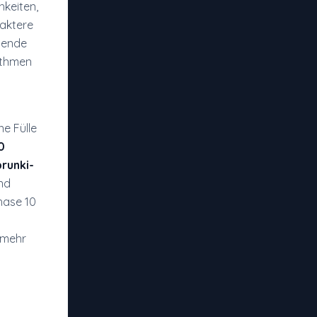
chkeiten,
raktere
idende
hythmen
e Fülle
0
runki-
und
hase 10
 mehr