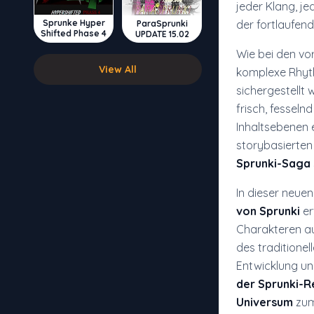
jeder Klang, j
Sprunke Hyper
der fortlaufend
ParaSprunki
Shifted Phase 4
UPDATE 15.02
Wie bei den vo
View All
komplexe Rhyth
sichergestellt 
frisch, fesseln
Inhaltsebenen 
storybasierten
Sprunki-Saga
In dieser neue
von Sprunki
er
Charakteren au
des traditione
Entwicklung un
der Sprunki-R
Universum
zum 