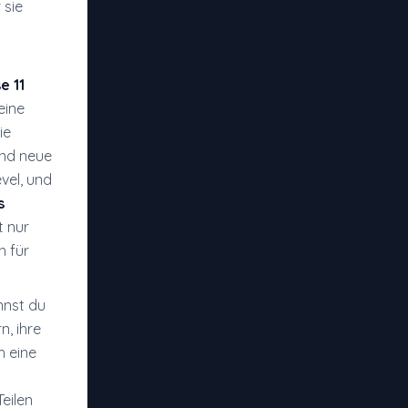
 sie
e 11
eine
ie
und neue
vel, und
s
t nur
n für
annst du
n, ihre
h eine
eilen