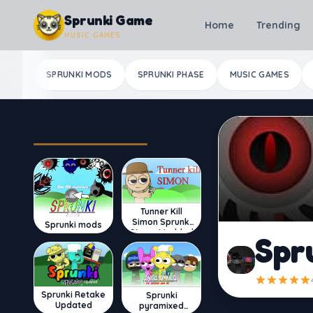
Skip to content
Sprunki Game
Home
Trending
MUSIC GAMES
SPRUNKI MODS
SPRUNKI PHASE
MUSIC GAMES
Most Played
Tunner Kill
Simon Sprunki
Sprunki mods
Sinner Modded
Spr
Sprunki Retake
Sprunki
Updated
pyramixed