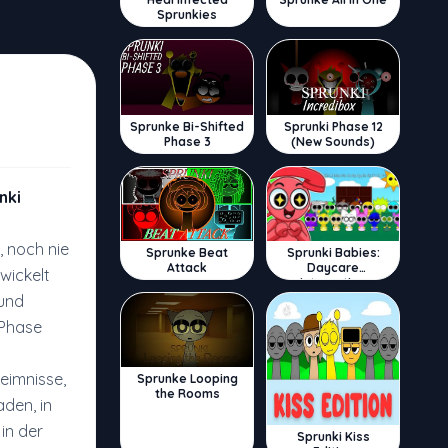
Sprunkies
Sprunke Bi-Shifted
Sprunki Phase 12
Phase 3
(New Sounds)
nki
 noch nie
Sprunke Beat
Sprunki Babies:
Attack
Daycare
wickelt
Interactive
und
 Phase
eimnisse,
Sprunke Looping
the Rooms
aden, in
in der
Sprunki Kiss