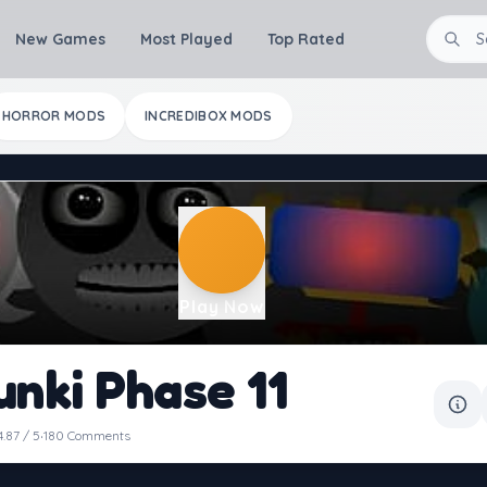
New Games
Most Played
Top Rated
HORROR MODS
INCREDIBOX MODS
Play Now
unki Phase 11
·
4.87 / 5
180 Comments