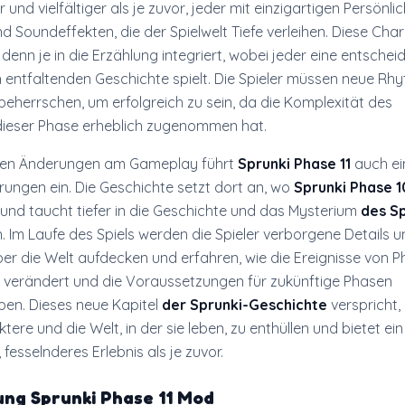
er und vielfältiger als je zuvor, jeder mit einzigartigen Persönli
 Soundeffekten, die der Spielwelt Tiefe verleihen. Diese Cha
 denn je in die Erzählung integriert, wobei jeder eine entsche
ch entfaltenden Geschichte spielt. Die Spieler müssen neue R
beherrschen, um erfolgreich zu sein, da die Komplexität des
dieser Phase erheblich zugenommen hat.
 den Änderungen am Gameplay führt
Sprunki Phase 11
auch ein
rungen ein. Die Geschichte setzt dort an, wo
Sprunki Phase 1
 und taucht tiefer in die Geschichte und das Mysterium
des Sp
n. Im Laufe des Spiels werden die Spieler verborgene Details 
er die Welt aufdecken und erfahren, wie die Ereignisse von P
 verändert und die Voraussetzungen für zukünftige Phasen
en. Dieses neue Kapitel
der Sprunki-Geschichte
verspricht,
tere und die Welt, in der sie leben, zu enthüllen und bietet ein
 fesselnderes Erlebnis als je zuvor.
tung
Sprunki Phase 11 Mod