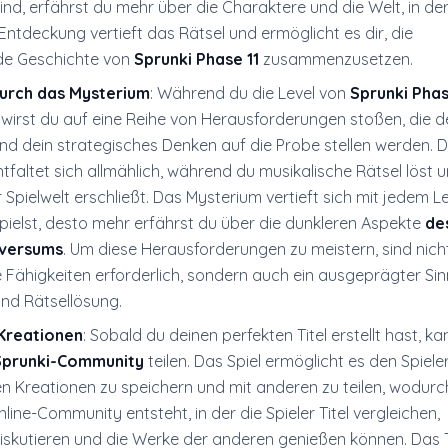
nd, erfährst du mehr über die Charaktere und die Welt, in der
Entdeckung vertieft das Rätsel und ermöglicht es dir, die
de Geschichte von
Sprunki Phase 11
zusammenzusetzen.
durch das Mysterium
: Während du die Level von
Sprunki Phas
 wirst du auf eine Reihe von Herausforderungen stoßen, die d
und dein strategisches Denken auf die Probe stellen werden. D
tfaltet sich allmählich, während du musikalische Rätsel löst 
 Spielwelt erschließt. Das Mysterium vertieft sich mit jedem Le
pielst, desto mehr erfährst du über die dunkleren Aspekte
de
iversums
. Um diese Herausforderungen zu meistern, sind nich
 Fähigkeiten erforderlich, sondern auch ein ausgeprägter Sin
nd Rätsellösung.
 Kreationen
: Sobald du deinen perfekten Titel erstellt hast, k
Sprunki-Community
teilen. Das Spiel ermöglicht es den Spieler
n Kreationen zu speichern und mit anderen zu teilen, wodurc
line-Community entsteht, in der die Spieler Titel vergleichen,
iskutieren und die Werke der anderen genießen können. Das T