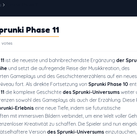
s
Sprunki Phase 11
runki Phase 11
 votes
11
ist die neueste und bahnbrechendste Ergänzung
der Spru
ihe
und setzt die aufregende Reise der Musikkreation, des
ten Gameplays und des Geschichtenerzählens auf ein neues,
veau fort. Als direkte Fortsetzung von
Sprunki Phase 10
ent
11
die komplexe Geschichte
des Sprunki-Universums
weiter 
Grenzen sowohl des Gameplays als auch der Erzählung. Diese
runki-Erlebnis
eine neue Tiefe, indem sie futuristische
ten mit immersiven Bildern verbindet, um eine Welt voller Geh
enzenloser Kreativität zu schaffen. Die Spieler sind nun eingel
rätselhaftere Version
des Sprunki-Universums
einzutauchen, 