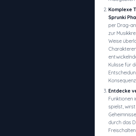
Komplexe T
Sprunki Pha
per Drag-an
zur Musikkr
Weise überl
Charakteren 
entwickelnde
Kulisse für 
Entscheidung
Konsequenz
Entdecke v
Funktionen 
spielst, wir
Geheimnisse
durch das D
Freischalten