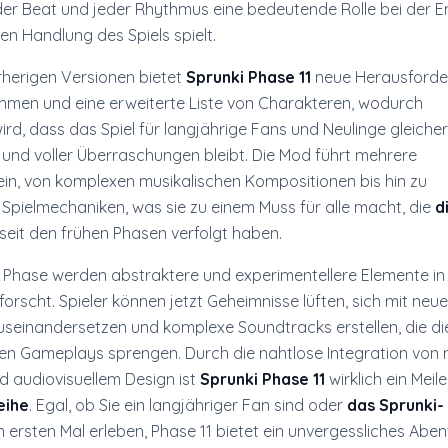
eder Beat und jeder Rhythmus eine bedeutende Rolle bei der E
en Handlung des Spiels spielt.
rherigen Versionen bietet
Sprunki Phase 11
neue Herausforde
men und eine erweiterte Liste von Charakteren, wodurch
wird, dass das Spiel für langjährige Fans und Neulinge gleic
d und voller Überraschungen bleibt. Die Mod führt mehrere
ein, von komplexen musikalischen Kompositionen bis hin zu
 Spielmechaniken, was sie zu einem Muss für alle macht, die
d
seit den frühen Phasen verfolgt haben.
n Phase werden abstraktere und experimentellere Elemente i
forscht. Spieler können jetzt Geheimnisse lüften, sich mit neu
seinandersetzen und komplexe Soundtracks erstellen, die d
llen Gameplays sprengen. Durch die nahtlose Integration von 
d audiovisuellem Design ist
Sprunki Phase 11
wirklich ein Meile
eihe
. Egal, ob Sie ein langjähriger Fan sind oder
das Sprunki-
ersten Mal erleben, Phase 11 bietet ein unvergessliches Aben