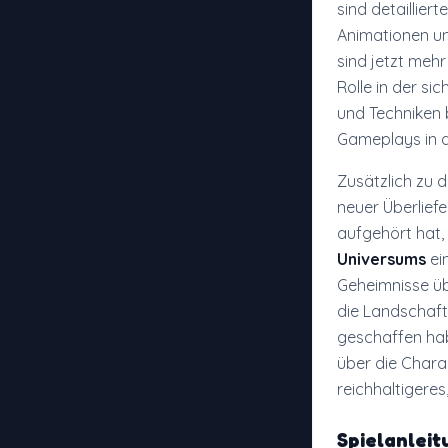
sind detailliert
Animationen und
sind jetzt mehr
Rolle in der si
und Techniken 
Gameplays in 
Zusätzlich zu
neuer Überliefe
aufgehört hat,
Universums
ei
Geheimnisse üb
die Landschaft
geschaffen hab
über die Charak
reichhaltigeres,
Spielanlei