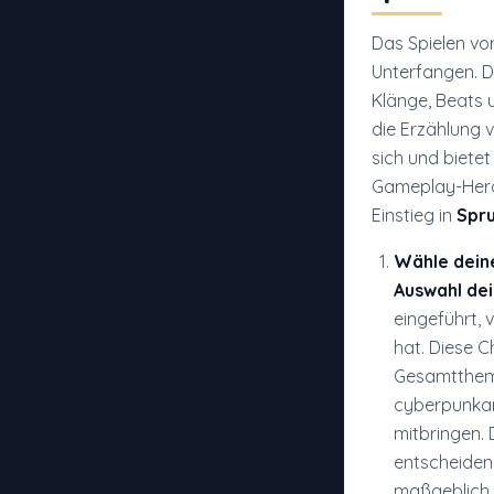
Das Spielen v
Unterfangen. D
Klänge, Beats 
die Erzählung 
sich und bietet
Gameplay-Heraus
Einstieg in
Spru
Wähle dein
Auswahl de
eingeführt, 
hat. Diese C
Gesamtthema
cyberpunkart
mitbringen. 
entscheiden
maßgeblich 