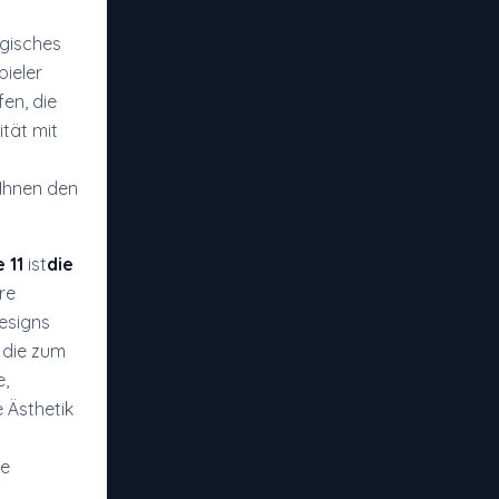
egisches
pieler
en, die
tät mit
 Ihnen den
 11
ist
die
re
Designs
 die zum
e,
 Ästhetik
te