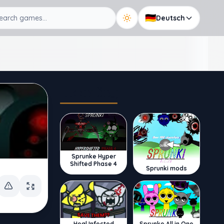
🇩🇪
Deutsch
Trending
Sprunke Hyper
Shifted Phase 4
Sprunki mods
Sprunke All in One
Heal Infected