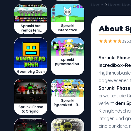
DELUXE
Home
Horror Mod
Sprunki
About Sp
Sprunki but
Interactive
remasters
Wenda
Cancelled
3853
Sprunki Phase 
sprunki
pyramixed but
Incredibox-Re
broker is alive
Geometry Dash
rhythmusbasier
dagewesenes Ni
Sprunki Phase 
erweitert die 
Sprunki
verleiht
dem Sp
Pyramixed - But
Sprunki Phase
Upin & Ipin oc
Klanglandschaf
5: Original
Intrigen und gr
eine dunklere, 