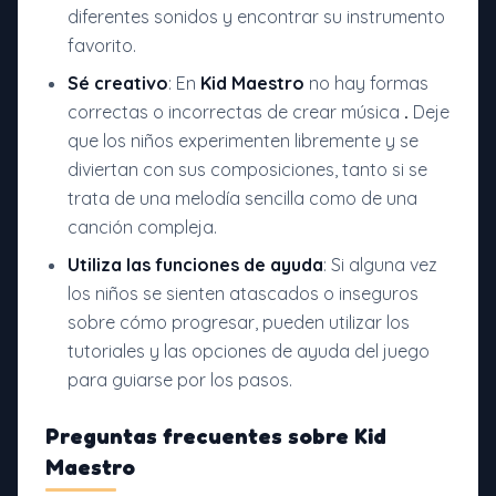
diferentes sonidos y encontrar su instrumento
favorito.
Sé creativo
: En
Kid Maestro
no hay formas
correctas o incorrectas de crear música
.
Deje
que los niños experimenten libremente y se
diviertan con sus composiciones, tanto si se
trata de una melodía sencilla como de una
canción compleja.
Utiliza las funciones de ayuda
: Si alguna vez
los niños se sienten atascados o inseguros
sobre cómo progresar, pueden utilizar los
tutoriales y las opciones de ayuda del juego
para guiarse por los pasos.
Preguntas frecuentes sobre
Kid
Maestro