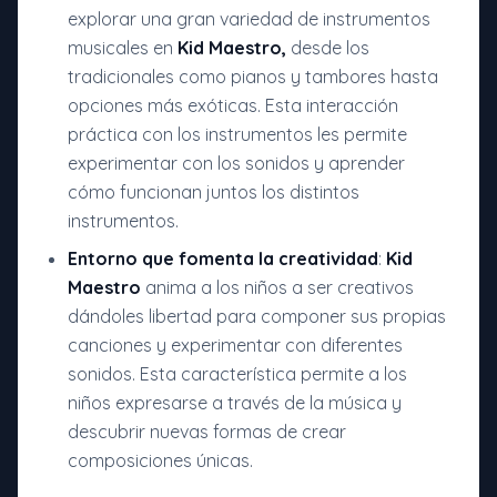
explorar una gran variedad de instrumentos
musicales en
Kid Maestro,
desde los
tradicionales como pianos y tambores hasta
opciones más exóticas. Esta interacción
práctica con los instrumentos les permite
experimentar con los sonidos y aprender
cómo funcionan juntos los distintos
instrumentos.
Entorno que fomenta la creatividad
:
Kid
Maestro
anima a los niños a ser creativos
dándoles libertad para componer sus propias
canciones y experimentar con diferentes
sonidos. Esta característica permite a los
niños expresarse a través de la música y
descubrir nuevas formas de crear
composiciones únicas.