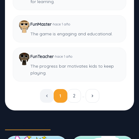
for learning.
·
FunMaster
hace 1 año
The game is engaging and educational.
·
FunTeacher
hace 1 año
The progress bar motivates kids to keep
playing.
1
2
…
Related Games