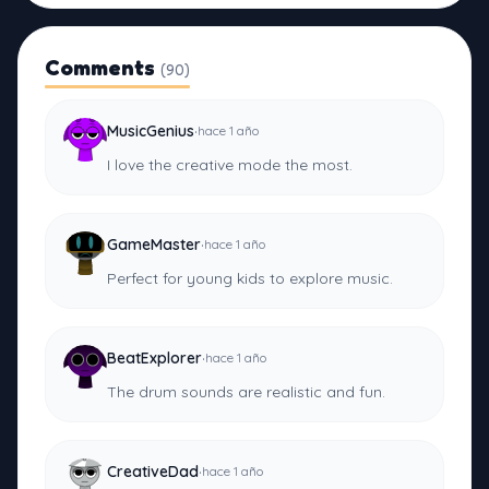
Comments
(90)
·
MusicGenius
hace 1 año
I love the creative mode the most.
·
GameMaster
hace 1 año
Perfect for young kids to explore music.
·
BeatExplorer
hace 1 año
The drum sounds are realistic and fun.
·
CreativeDad
hace 1 año