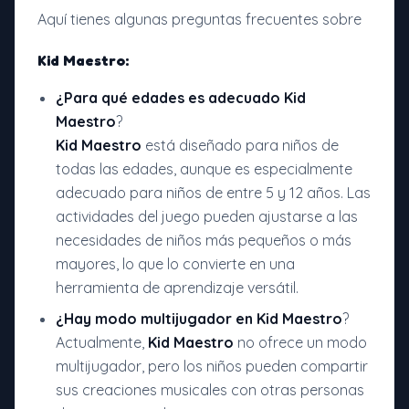
Aquí tienes algunas preguntas frecuentes sobre
Kid Maestro:
¿Para qué edades es adecuado
Kid
Maestro
?
Kid Maestro
está diseñado para niños de
todas las edades, aunque es especialmente
adecuado para niños de entre 5 y 12 años. Las
actividades del juego pueden ajustarse a las
necesidades de niños más pequeños o más
mayores, lo que lo convierte en una
herramienta de aprendizaje versátil.
¿Hay modo multijugador en
Kid Maestro
?
Actualmente,
Kid Maestro
no ofrece un modo
multijugador, pero los niños pueden compartir
sus creaciones musicales con otras personas