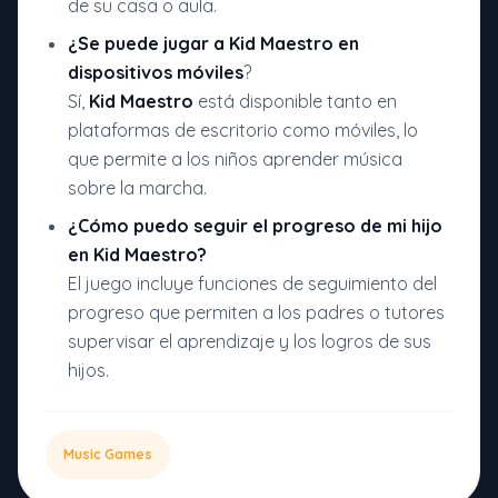
de su casa o aula.
¿Se puede jugar a
Kid Maestro
en
dispositivos móviles
?
Sí,
Kid Maestro
está disponible tanto en
plataformas de escritorio como móviles, lo
que permite a los niños aprender música
sobre la marcha.
¿Cómo puedo seguir el progreso de mi hijo
en
Kid Maestro?
El juego incluye funciones de seguimiento del
progreso que permiten a los padres o tutores
supervisar el aprendizaje y los logros de sus
hijos.
Music Games