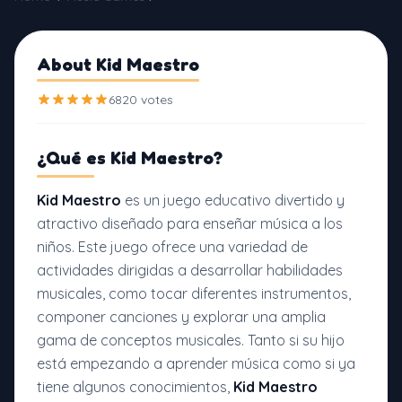
About Kid Maestro
6820 votes
¿Qué es
Kid Maestro?
Kid Maestro
es un juego educativo divertido y
atractivo diseñado para enseñar música a los
niños. Este juego ofrece una variedad de
actividades dirigidas a desarrollar habilidades
musicales, como tocar diferentes instrumentos,
componer canciones y explorar una amplia
gama de conceptos musicales. Tanto si su hijo
está empezando a aprender música como si ya
tiene algunos conocimientos,
Kid Maestro