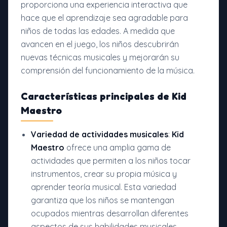
proporciona una experiencia interactiva que
hace que el aprendizaje sea agradable para
niños de todas las edades. A medida que
avancen en el juego, los niños descubrirán
nuevas técnicas musicales y mejorarán su
comprensión del funcionamiento de la música.
Características principales de
Kid
Maestro
Variedad de actividades musicales
:
Kid
Maestro
ofrece una amplia gama de
actividades que permiten a los niños tocar
instrumentos, crear su propia música y
aprender teoría musical. Esta variedad
garantiza que los niños se mantengan
ocupados mientras desarrollan diferentes
aspectos de sus habilidades musicales.