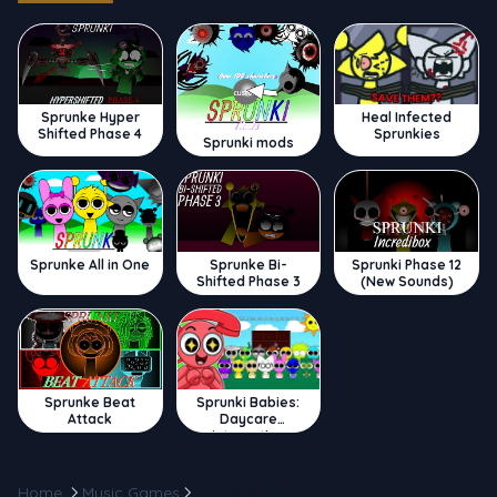
Sprunke Hyper
Heal Infected
Shifted Phase 4
Sprunkies
Sprunki mods
Sprunke All in One
Sprunke Bi-
Sprunki Phase 12
Shifted Phase 3
(New Sounds)
Sprunke Beat
Sprunki Babies:
Attack
Daycare
Interactive
Home
Music Games
Kid Maestro