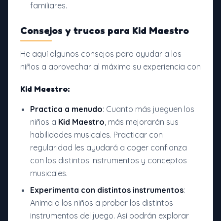
familiares.
Consejos y trucos para
Kid Maestro
He aquí algunos consejos para ayudar a los
niños a aprovechar al máximo su experiencia con
Kid Maestro:
Practica a menudo
: Cuanto más jueguen los
niños a
Kid Maestro
, más mejorarán sus
habilidades musicales. Practicar con
regularidad les ayudará a coger confianza
con los distintos instrumentos y conceptos
musicales.
Experimenta con distintos instrumentos
:
Anima a los niños a probar los distintos
instrumentos del juego. Así podrán explorar