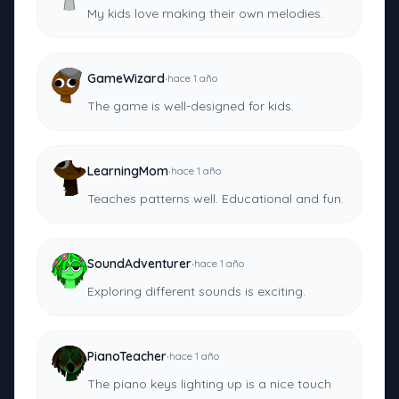
My kids love making their own melodies.
·
GameWizard
hace 1 año
The game is well-designed for kids.
·
LearningMom
hace 1 año
Teaches patterns well. Educational and fun.
·
SoundAdventurer
hace 1 año
Exploring different sounds is exciting.
·
PianoTeacher
hace 1 año
The piano keys lighting up is a nice touch