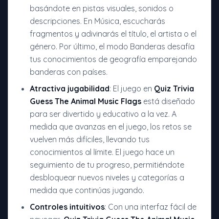
basándote en pistas visuales, sonidos o
descripciones. En Música, escucharás
fragmentos y adivinarás el título, el artista o el
género. Por último, el modo Banderas desafía
tus conocimientos de geografía emparejando
banderas con países.
Atractiva jugabilidad
: El juego en
Quiz Trivia
Guess The Animal Music Flags
está diseñado
para ser divertido y educativo a la vez. A
medida que avanzas en el juego, los retos se
vuelven más difíciles, llevando tus
conocimientos al límite. El juego hace un
seguimiento de tu progreso, permitiéndote
desbloquear nuevos niveles y categorías a
medida que continúas jugando.
Controles intuitivos
: Con una interfaz fácil de