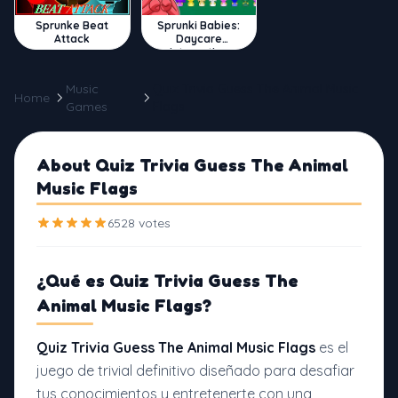
Sprunke Beat
Sprunki Babies:
Attack
Daycare
Interactive
Music
Quiz Trivia Guess The Animal Music
Home
Games
Flags
About Quiz Trivia Guess The Animal
Music Flags
6528 votes
¿Qué es
Quiz Trivia Guess The
Animal Music Flags?
Quiz Trivia Guess The Animal Music Flags
es el
juego de trivial definitivo diseñado para desafiar
tus conocimientos y entretenerte con una