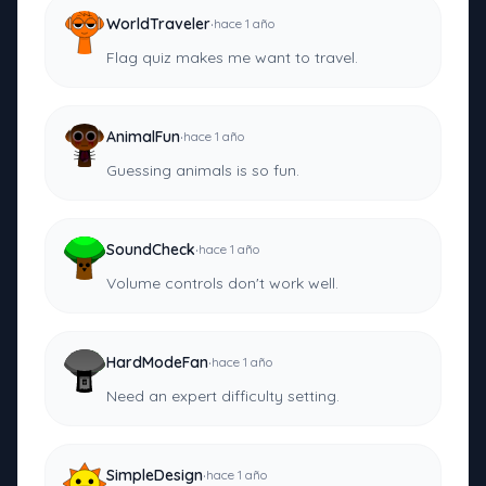
·
WorldTraveler
hace 1 año
Flag quiz makes me want to travel.
·
AnimalFun
hace 1 año
Guessing animals is so fun.
·
SoundCheck
hace 1 año
Volume controls don't work well.
·
HardModeFan
hace 1 año
Need an expert difficulty setting.
·
SimpleDesign
hace 1 año