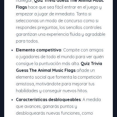
navegar,
Quiz Trivia Guess The Animal Music
Flags
hace que sea fácil entrar en el juego y
empezar a jugar de inmediato. Tanto si
seleccionas un modo de concurso como si
respondes preguntas, los sencillos controles
garantizan una experiencia fluida y agradable
para todos.
Elemento competitivo
: Compite con amigos
o jugadores de todo el mundo para ver quién
consigue la puntuación más alta.
Quiz Trivia
Guess The Animal Music Flags
añade un
elemento social que fomenta la competición
amistosa, motivándote para mejorar tus
habilidades y conseguir nuevos hitos.
Características desbloqueables
: A medida
que avances, ganarás puntos y
desbloquearás nuevas funciones, como