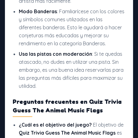
artista más fácilmente.
Modo Banderas
: Familiarícese con los colores
y símbolos comunes utilizados en las
diferentes banderas. Esto le ayudará a hacer
conjeturas más educadas y mejorar su
rendimiento en la categoría Banderas.
Usa las pistas con moderación
: Si te quedas
atascado, no dudes en utilizar una pista. Sin
embargo, es una buena idea reservarlas para
las preguntas más difíciles para maximizar su
utilidad.
Preguntas frecuentes en
Quiz Trivia
Guess The Animal Music Flags
¿Cuál es el objetivo del juego?
El objetivo de
Quiz Trivia Guess The Animal Music Flags
es