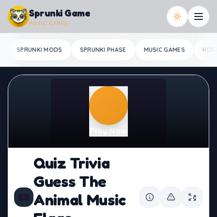
Skip to content
Sprunki Game
MUSIC GAMES
SPRUNKI MODS
SPRUNKI PHASE
MUSIC GAMES
HOR
Play Now
Quiz Trivia
Guess The
Animal Music