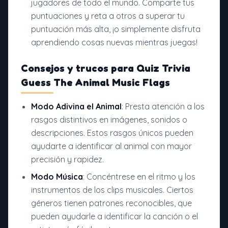
jugadores de todo el mundo. Comparte tus
puntuaciones y reta a otros a superar tu
puntuación más alta, ¡o simplemente disfruta
aprendiendo cosas nuevas mientras juegas!
Consejos y trucos para
Quiz Trivia
Guess The Animal Music Flags
Modo Adivina el Animal
: Presta atención a los
rasgos distintivos en imágenes, sonidos o
descripciones. Estos rasgos únicos pueden
ayudarte a identificar al animal con mayor
precisión y rapidez.
Modo Música
: Concéntrese en el ritmo y los
instrumentos de los clips musicales. Ciertos
géneros tienen patrones reconocibles, que
pueden ayudarle a identificar la canción o el