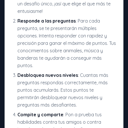
un desafío único, ¡así que elige el que más te
entusiasme!
Responde a las preguntas
: Para cada
pregunta, se te presentarán múltiples
opciones. Intenta responder con rapidez y
precisión para ganar el máximo de puntos. Tus
conocimientos sobre animales, música y
banderas te ayudarán a conseguir más
puntos.
Desbloquea nuevos niveles
: Cuantas más
preguntas respondas correctamente, más
puntos acumularás. Estos puntos te
permitirán desbloquear nuevos niveles y
preguntas más desafiantes.
Compite y comparte
: Pon a prueba tus
habilidades contra tus amigos o contra