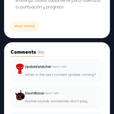
embargo, úsalas sabiamente para maximizar
tu puntuación y progreso.
Music Games
Comments
(90)
·
UpdateWatcher
hace 1 año
When is the next content update coming?
·
SoundIssue
hace 1 año
Animal sounds sometimes don't play.