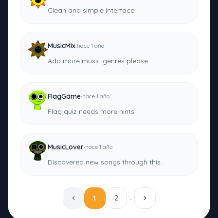
Clean and simple interface.
·
MusicMix
hace 1 año
Add more music genres please.
·
FlagGame
hace 1 año
Flag quiz needs more hints.
·
MusicLover
hace 1 año
Discovered new songs through this.
1
2
…