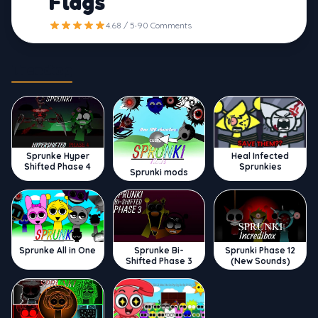
Flags
·
4.68 / 5
90 Comments
Trending
Sprunke Hyper
Heal Infected
Shifted Phase 4
Sprunkies
Sprunki mods
Sprunke All in One
Sprunke Bi-
Sprunki Phase 12
Shifted Phase 3
(New Sounds)