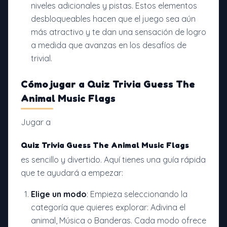
niveles adicionales y pistas. Estos elementos
desbloqueables hacen que el juego sea aún
más atractivo y te dan una sensación de logro
a medida que avanzas en los desafíos de
trivial.
Cómo jugar a
Quiz Trivia Guess The
Animal Music Flags
Jugar a
Quiz Trivia Guess The Animal Music Flags
es sencillo y divertido. Aquí tienes una guía rápida
que te ayudará a empezar:
Elige un modo
: Empieza seleccionando la
categoría que quieres explorar: Adivina el
animal, Música o Banderas. Cada modo ofrece