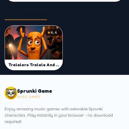
Related Games
4.4
Tralalero Tralala And Tung Tung Sahur: Hard Quiz
Sprunki Game
MUSIC GAMES
Enjoy amazing music games with adorable Sprunki
characters. Play instantly in your browser - no download
required!