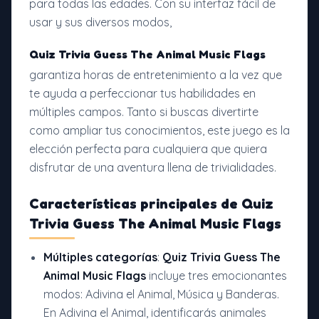
para todas las edades. Con su interfaz fácil de
usar y sus diversos modos,
Quiz Trivia Guess The Animal Music Flags
garantiza horas de entretenimiento a la vez que
te ayuda a perfeccionar tus habilidades en
múltiples campos. Tanto si buscas divertirte
como ampliar tus conocimientos, este juego es la
elección perfecta para cualquiera que quiera
disfrutar de una aventura llena de trivialidades.
Características principales de
Quiz
Trivia Guess The Animal Music Flags
Múltiples categorías
:
Quiz Trivia Guess The
Animal Music Flags
incluye tres emocionantes
modos: Adivina el Animal, Música y Banderas.
En Adivina el Animal, identificarás animales