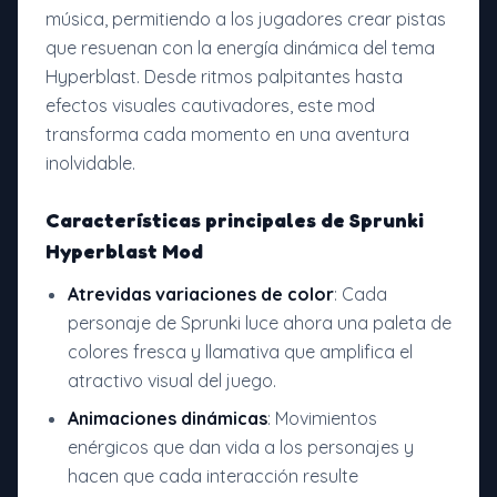
música, permitiendo a los jugadores crear pistas
que resuenan con la energía dinámica del tema
Hyperblast. Desde ritmos palpitantes hasta
efectos visuales cautivadores, este mod
transforma cada momento en una aventura
inolvidable.
Características principales de
Sprunki
Hyperblast Mod
Atrevidas variaciones de color
: Cada
personaje de Sprunki luce ahora una paleta de
colores fresca y llamativa que amplifica el
atractivo visual del juego.
Animaciones dinámicas
: Movimientos
enérgicos que dan vida a los personajes y
hacen que cada interacción resulte