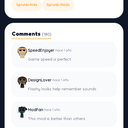
Sprunki Kids
Sprunki Mods
Comments
(180)
·
SpeedEnjoyer
hace 1 año
Game speed is perfect.
·
DesignLover
hace 1 año
Flashy looks help remember sounds.
·
ModFan
hace 1 año
This mod is better than others.