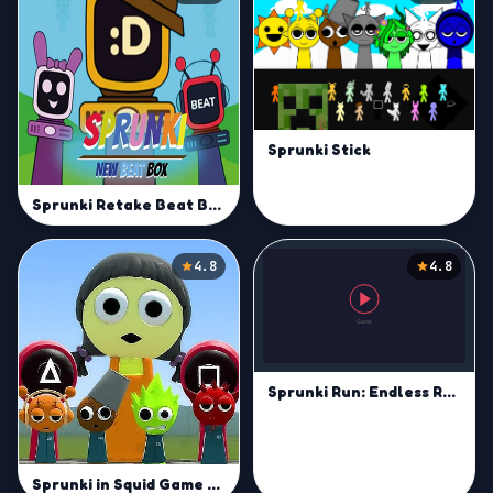
Sprunki Stick
Sprunki Retake Beat Box
4.8
4.8
Sprunki Run: Endless Racing
Sprunki in Squid Game Chamber