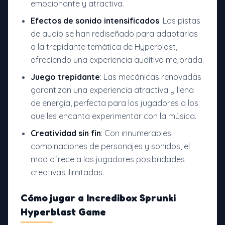
emocionante y atractiva.
Efectos de sonido intensificados
: Las pistas
de audio se han rediseñado para adaptarlas
a la trepidante temática de Hyperblast,
ofreciendo una experiencia auditiva mejorada.
Juego trepidante
: Las mecánicas renovadas
garantizan una experiencia atractiva y llena
de energía, perfecta para los jugadores a los
que les encanta experimentar con la música.
Creatividad sin fin
: Con innumerables
combinaciones de personajes y sonidos, el
mod ofrece a los jugadores posibilidades
creativas ilimitadas.
Cómo jugar
a Incredibox Sprunki
Hyperblast Game