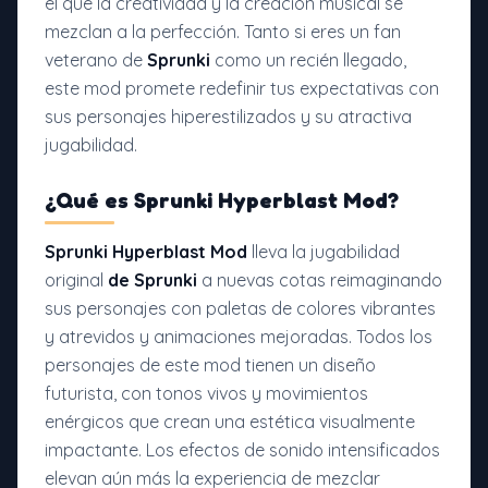
el que la creatividad y la creación musical se
mezclan a la perfección. Tanto si eres un fan
veterano de
Sprunki
como un recién llegado,
este mod promete redefinir tus expectativas con
sus personajes hiperestilizados y su atractiva
jugabilidad.
¿Qué es
Sprunki Hyperblast Mod?
Sprunki Hyperblast Mod
lleva la jugabilidad
original
de Sprunki
a nuevas cotas reimaginando
sus personajes con paletas de colores vibrantes
y atrevidos y animaciones mejoradas. Todos los
personajes de este mod tienen un diseño
futurista, con tonos vivos y movimientos
enérgicos que crean una estética visualmente
impactante. Los efectos de sonido intensificados
elevan aún más la experiencia de mezclar