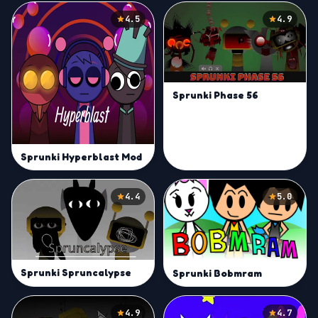
4.5
4.9
Sprunki Phase 56
Sprunki Hyperblast Mod
4.4
5.0
Sprunki Spruncalypse
Sprunki Bobmram
4.9
4.7