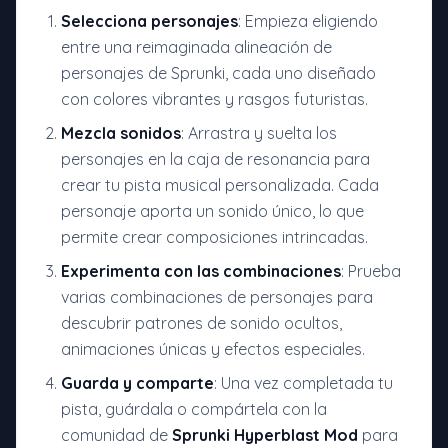
Selecciona personajes
: Empieza eligiendo
entre una reimaginada alineación de
personajes de Sprunki, cada uno diseñado
con colores vibrantes y rasgos futuristas.
Mezcla sonidos
: Arrastra y suelta los
personajes en la caja de resonancia para
crear tu pista musical personalizada. Cada
personaje aporta un sonido único, lo que
permite crear composiciones intrincadas.
Experimenta con las combinaciones
: Prueba
varias combinaciones de personajes para
descubrir patrones de sonido ocultos,
animaciones únicas y efectos especiales.
Guarda y comparte
: Una vez completada tu
pista, guárdala o compártela con la
comunidad de
Sprunki Hyperblast Mod
para