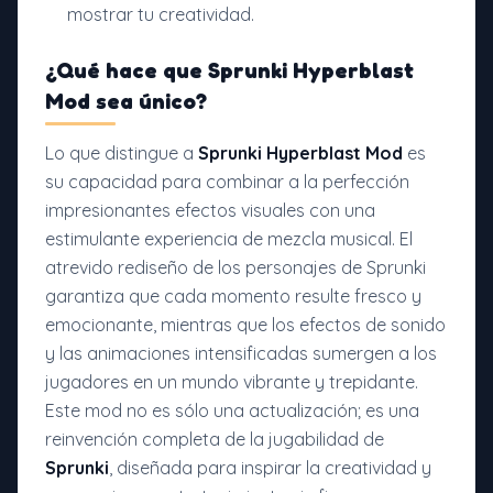
mostrar tu creatividad.
¿Qué hace que
Sprunki Hyperblast
Mod
sea único?
Lo que distingue a
Sprunki Hyperblast Mod
es
su capacidad para combinar a la perfección
impresionantes efectos visuales con una
estimulante experiencia de mezcla musical. El
atrevido rediseño de los personajes de Sprunki
garantiza que cada momento resulte fresco y
emocionante, mientras que los efectos de sonido
y las animaciones intensificadas sumergen a los
jugadores en un mundo vibrante y trepidante.
Este mod no es sólo una actualización; es una
reinvención completa de la jugabilidad de
Sprunki
, diseñada para inspirar la creatividad y