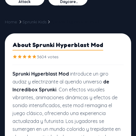
Attack
Daycare
Interactive
Home
Sprunki Kids
Sprunki Hyperblast Mod
About Sprunki Hyperblast Mod
3604 votes
Sprunki Hyperblast Mod
introduce un giro
audaz y electrizante al querido universo
de
Incredibox Sprunki
. Con efectos visuales
vibrantes, animaciones dinámicas y efectos de
sonido intensificados, este mod reimagina el
juego clásico, ofreciendo una experiencia
actualizada y futurista. Los jugadores se
sumergen en un mundo colorido y trepidante en