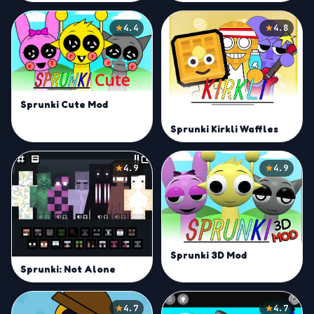
4.4
4.8
Sprunki Cute Mod
Sprunki Kirkli Waffles
4.9
4.9
Sprunki 3D Mod
Sprunki: Not Alone
4.7
4.7