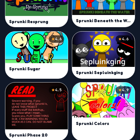
Sprunki Beneath the Water
Sprunki Resprung
4.6
4.6
Sprunki Sugar
Sprunki Sepluinkging
4.5
4.9
Sprunki Colors
Sprunki Phase 20