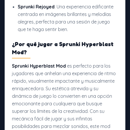
Sprunki Rejoyed
: Una experiencia edificante
centrada en imágenes brillantes y melodías
alegres, perfecta para una sesión de juego
que te haga sentir bien.
¿Por qué jugar a
Sprunki Hyperblast
Mod?
Sprunki Hyperblast Mod
es perfecto para los
jugadores que anhelan una experiencia de ritmo
rápido, visualmente impactante y musicalmente
enriquecedora. Su estética atrevida y su
dinámica de juego lo convierten en una opción
emocionante para cualquiera que busque
superar los límites de la creatividad. Con su
mecánica fácil de jugar y sus infinitas
posibilidades para mezclar sonidos, este mod