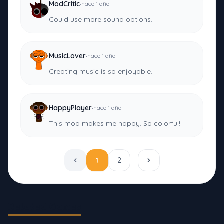
·
ModCritic
hace 1 año
Could use more sound options.
·
MusicLover
hace 1 año
Creating music is so enjoyable.
·
HappyPlayer
hace 1 año
This mod makes me happy. So colorful!
1
2
…
Related Games