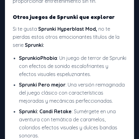
proporcionar entretenimiento sin fin.
Otros juegos de Sprunki que explorar
Si te gusta
Sprunki Hyperblast Mod,
no te
pierdas estos otros emocionantes títulos de la
serie
Sprunki:
SprunkioPhobia
: Un juego de terror de Sprunki
con efectos de sonido escalofriantes y
efectos visuales espeluznantes.
Sprunki Pero mejor
: Una versión reimaginada
del juego clásico con características
mejoradas y mecánicas perfeccionadas.
Sprunki: Candi Retake
: Sumérgete en una
aventura con temática de caramelos,
coloridos efectos visuales y dulces bandas
sonoras.