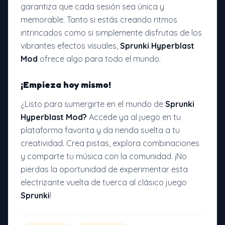
garantiza que cada sesión sea única y
memorable. Tanto si estás creando ritmos
intrincados como si simplemente disfrutas de los
vibrantes efectos visuales,
Sprunki Hyperblast
Mod
ofrece algo para todo el mundo.
¡Empieza hoy mismo!
¿Listo para sumergirte en el mundo de
Sprunki
Hyperblast Mod?
Accede ya al juego en tu
plataforma favorita y da rienda suelta a tu
creatividad. Crea pistas, explora combinaciones
y comparte tu música con la comunidad. ¡No
pierdas la oportunidad de experimentar esta
electrizante vuelta de tuerca al clásico juego
Sprunki
!