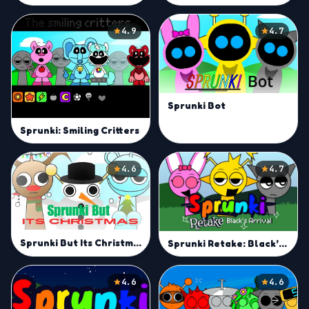
4.9
4.7
Sprunki Bot
Sprunki: Smiling Critters
4.6
4.7
Sprunki But Its Christmas
Sprunki Retake: Black’s Arrival
4.6
4.6