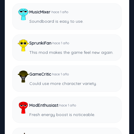
·
MusicMixer
hace 1 año
Soundboard is easy to use.
·
SprunkiFan
hace 1 año
This mod makes the game feel new again.
·
GameCritic
hace 1 año
Could use more character variety.
·
ModEnthusiast
hace 1 año
Fresh energy boost is noticeable.