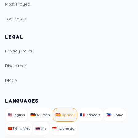
Most Played
Top Rated
LEGAL
Privacy Policy
Disclaimer
DMCA
LANGUAGES
🇺🇸
English
🇩🇪
Deutsch
🇪🇸
Español
🇫🇷
Français
🇵🇭
Filipino
🇻🇳
Tiếng Việt
🇹🇭
ไทย
🇮🇩
Indonesia