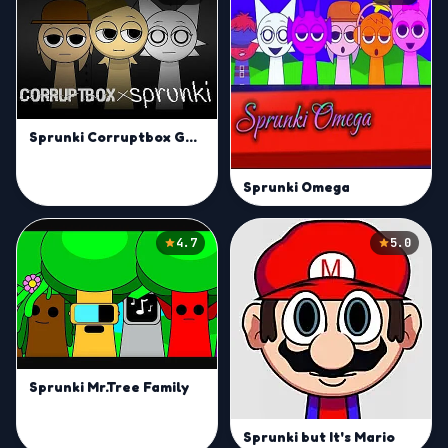
Sprunki Corruptbox Goreless
Sprunki Omega
4.7
5.0
Sprunki Mr.Tree Family
Sprunki but It's Mario