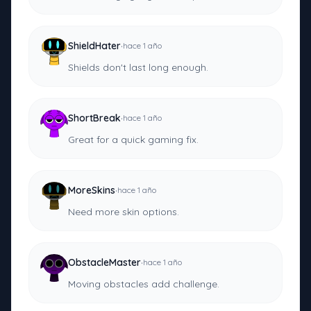
·
ShieldHater
hace 1 año
Shields don't last long enough.
·
ShortBreak
hace 1 año
Great for a quick gaming fix.
·
MoreSkins
hace 1 año
Need more skin options.
·
ObstacleMaster
hace 1 año
Moving obstacles add challenge.