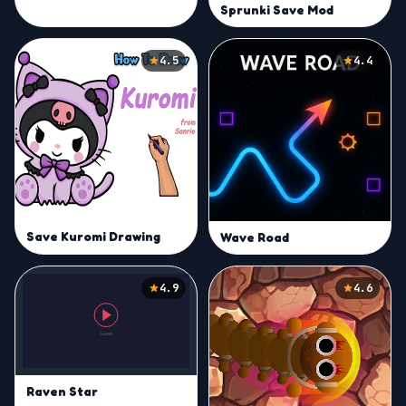
Sprunki Save Mod
4.5
4.4
Save Kuromi Drawing
Wave Road
4.9
4.6
Raven Star