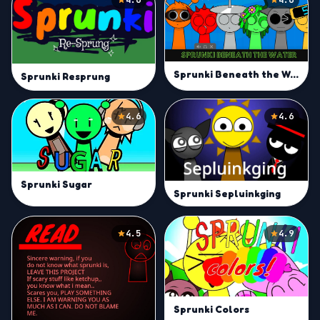
Sprunki Beneath the Water
Sprunki Resprung
4.6
4.6
Sprunki Sugar
Sprunki Sepluinkging
4.5
4.9
Sprunki Colors