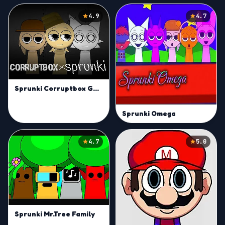
4.9
4.7
Sprunki Corruptbox Goreless
Sprunki Omega
4.7
5.0
Sprunki Mr.Tree Family