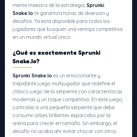
mente maestra de la estrategia,
Sprunki
Snake.Io
te garantiza horas de diversión y
desafíos. Ya está disponible para todos los
jugadores que busquen una ventaja competitiva
en un mundo virtual único.
¿Qué es exactamente Sprunki
Snake.Io?
Sprunki Snake.Io
es un emocionante y
trepidante juego multijugador que redefine el
clásico juego de la serpiente con características
modernas y un toque competitivo. En este juego,
controlas a una pequeña serpiente que debe
consumir orbes brillantes esparcidos por la
arena para crecer en tamaño. Sin embargo, el
desafío no acaba ahí: evitar chocar con otros