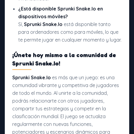
¿Está disponible
Sprunki Snake.Io
en
dispositivos móviles?
Sí,
Sprunki Snake.Io
está disponible tanto
para ordenadores como para móviles, lo que
te permite jugar en cualquier momento y lugar.
¡Únete hoy mismo a la comunidad de
Sprunki Snake.Io!
Sprunki Snake.Io
es más que un juego: es una
comunidad vibrante y competitiva de jugadores
de todo el mundo. Al unirte a la comunidad,
podrás relacionarte con otros jugadores,
compartir tus estrategias y competir en la
clasificación mundial. El juego se actualiza
regularmente con nuevas funciones,
potenciadores y escenarios dinámicos para