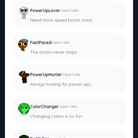
·
PowerUpLover
hace 1 año
Need more speed boost stars!
·
FastPaced
hace 1 año
The action never stops.
·
PowerUpHunter
hace 1 año
Always looking for power-ups.
·
ColorChanger
hace 1 año
Changing colors is so fun.