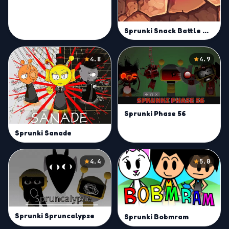
Sprunki Snack Battle War
4.8
4.9
Sprunki Phase 56
Sprunki Sanade
4.4
5.0
Sprunki Spruncalypse
Sprunki Bobmram