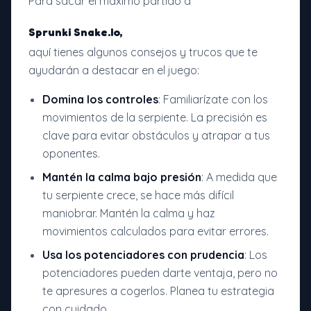
Para sacar el máximo partido a
Sprunki Snake.Io,
aquí tienes algunos consejos y trucos que te
ayudarán a destacar en el juego:
Domina los controles
: Familiarízate con los
movimientos de la serpiente. La precisión es
clave para evitar obstáculos y atrapar a tus
oponentes.
Mantén la calma bajo presión
: A medida que
tu serpiente crece, se hace más difícil
maniobrar. Mantén la calma y haz
movimientos calculados para evitar errores.
Usa los potenciadores con prudencia
: Los
potenciadores pueden darte ventaja, pero no
te apresures a cogerlos. Planea tu estrategia
con cuidado.