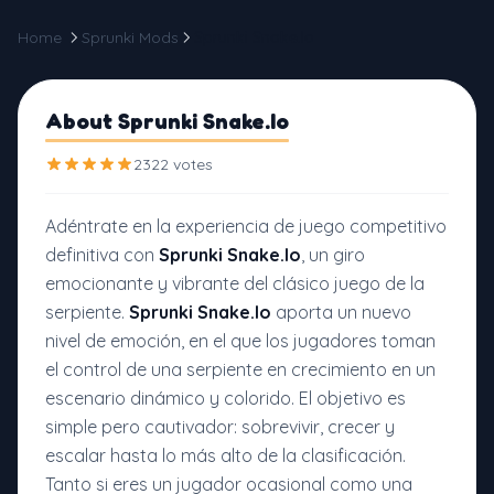
Home
Sprunki Mods
Sprunki Snake.Io
About Sprunki Snake.Io
2322 votes
Adéntrate en la experiencia de juego competitivo
definitiva con
Sprunki Snake.Io
, un giro
emocionante y vibrante del clásico juego de la
serpiente.
Sprunki Snake.Io
aporta un nuevo
nivel de emoción, en el que los jugadores toman
el control de una serpiente en crecimiento en un
escenario dinámico y colorido. El objetivo es
simple pero cautivador: sobrevivir, crecer y
escalar hasta lo más alto de la clasificación.
Tanto si eres un jugador ocasional como una