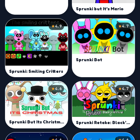
Sprunki but It's Mario
4.9
4.7
Sprunki Bot
Sprunki: Smiling Critters
4.6
4.7
Sprunki But Its Christmas
Sprunki Retake: Black’s Arrival
4.6
4.6