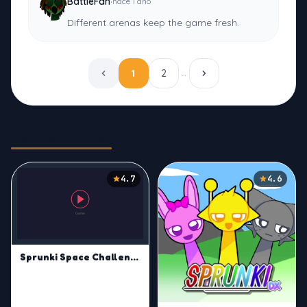
·
BattleFan
hace 1 año
Different arenas keep the game fresh.
1
2
…
Related Games
4.7
4.6
Sprunki Space Challenge