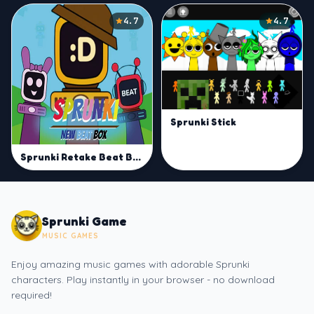
4.7
4.7
Sprunki Stick
Sprunki Retake Beat Box
Sprunki Game
MUSIC GAMES
Enjoy amazing music games with adorable Sprunki
characters. Play instantly in your browser - no download
required!