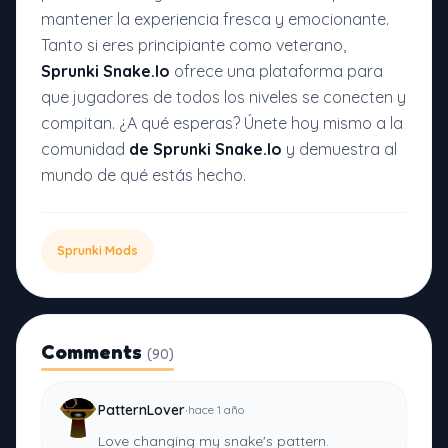
mantener la experiencia fresca y emocionante.
Tanto si eres principiante como veterano,
Sprunki Snake.Io
ofrece una plataforma para
que jugadores de todos los niveles se conecten y
compitan. ¿A qué esperas? Únete hoy mismo a la
comunidad
de Sprunki Snake.Io
y demuestra al
mundo de qué estás hecho.
Sprunki Mods
Comments
(90)
·
PatternLover
hace 1 año
Love changing my snake's pattern.