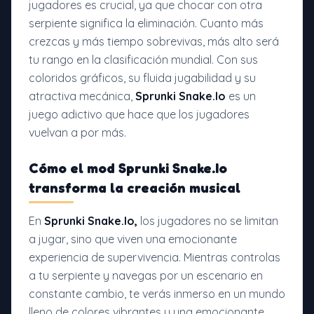
jugadores es crucial, ya que chocar con otra
serpiente significa la eliminación. Cuanto más
crezcas y más tiempo sobrevivas, más alto será
tu rango en la clasificación mundial. Con sus
coloridos gráficos, su fluida jugabilidad y su
atractiva mecánica,
Sprunki Snake.Io
es un
juego adictivo que hace que los jugadores
vuelvan a por más.
Cómo el mod Sprunki Snake.Io
transforma la creación musical
En
Sprunki Snake.Io,
los jugadores no se limitan
a jugar, sino que viven una emocionante
experiencia de supervivencia. Mientras controlas
a tu serpiente y navegas por un escenario en
constante cambio, te verás inmerso en un mundo
lleno de colores vibrantes y una emocionante