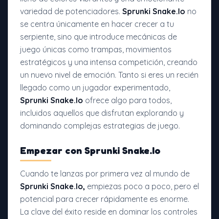
variedad de potenciadores.
Sprunki Snake.Io
no
se centra únicamente en hacer crecer a tu
serpiente, sino que introduce mecánicas de
juego únicas como trampas, movimientos
estratégicos y una intensa competición, creando
un nuevo nivel de emoción. Tanto si eres un recién
llegado como un jugador experimentado,
Sprunki Snake.Io
ofrece algo para todos,
incluidos aquellos que disfrutan explorando y
dominando complejas estrategias de juego.
Empezar con Sprunki Snake.Io
Cuando te lanzas por primera vez al mundo de
Sprunki Snake.Io,
empiezas poco a poco, pero el
potencial para crecer rápidamente es enorme.
La clave del éxito reside en dominar los controles