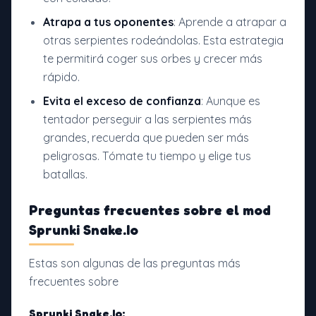
Atrapa a tus oponentes
: Aprende a atrapar a
otras serpientes rodeándolas. Esta estrategia
te permitirá coger sus orbes y crecer más
rápido.
Evita el exceso de confianza
: Aunque es
tentador perseguir a las serpientes más
grandes, recuerda que pueden ser más
peligrosas. Tómate tu tiempo y elige tus
batallas.
Preguntas frecuentes sobre el mod
Sprunki Snake.Io
Estas son algunas de las preguntas más
frecuentes sobre
Sprunki Snake.Io: