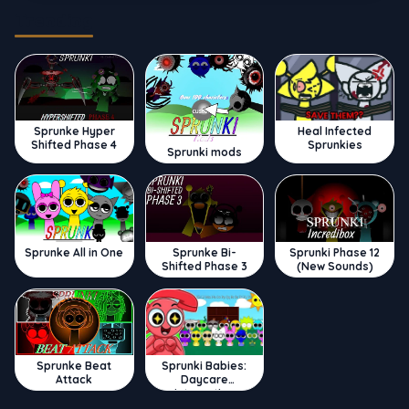
Trending
Sprunke Hyper
Heal Infected
Shifted Phase 4
Sprunkies
Sprunki mods
Sprunke All in One
Sprunke Bi-
Sprunki Phase 12
Shifted Phase 3
(New Sounds)
Sprunke Beat
Sprunki Babies:
Attack
Daycare
Interactive