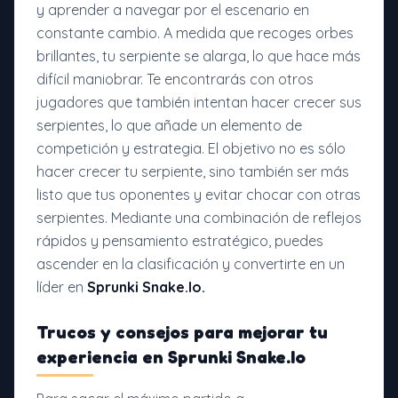
y aprender a navegar por el escenario en
constante cambio. A medida que recoges orbes
brillantes, tu serpiente se alarga, lo que hace más
difícil maniobrar. Te encontrarás con otros
jugadores que también intentan hacer crecer sus
serpientes, lo que añade un elemento de
competición y estrategia. El objetivo no es sólo
hacer crecer tu serpiente, sino también ser más
listo que tus oponentes y evitar chocar con otras
serpientes. Mediante una combinación de reflejos
rápidos y pensamiento estratégico, puedes
ascender en la clasificación y convertirte en un
líder en
Sprunki Snake.Io.
Trucos y consejos para mejorar tu
experiencia en Sprunki Snake.Io