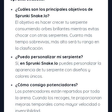
¿Cuáles son los principales objetivos de
Sprunki Snake.Io?
El objetivo es hacer crecer tu serpiente
consumiendo orbes brillantes mientras evitas
chocar con otras serpientes. Cuanto más
tiempo sobrevivas, más alto será tu rango en
la clasificación.
¿Puedo personalizar mi serpiente?
Sí,
en Sprunki Snake.Io
puedes personalizar la
apariencia de tu serpiente con diseños y
colores únicos.
¿Cómo consigo potenciadores?
Los potenciadores están repartidos por toda
la arena. Cuando los recoges, te proporcionan
mejoras temporales como mayor velocidad o
invencibilidad.