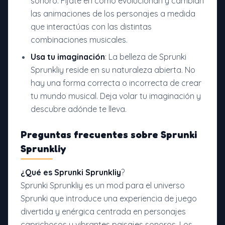
sonoro. Fíjate en cómo evolucionan y cambian
las animaciones de los personajes a medida
que interactúas con las distintas
combinaciones musicales.
Usa tu imaginación
: La belleza de Sprunki
Sprunkliy reside en su naturaleza abierta. No
hay una forma correcta o incorrecta de crear
tu mundo musical. Deja volar tu imaginación y
descubre adónde te lleva.
Preguntas frecuentes sobre Sprunki
Sprunkliy
¿Qué es Sprunki Sprunkliy
?
Sprunki Sprunkliy es un mod para el universo
Sprunki que introduce una experiencia de juego
divertida y enérgica centrada en personajes
caprichosos y vibrantes paisajes sonoros. Los