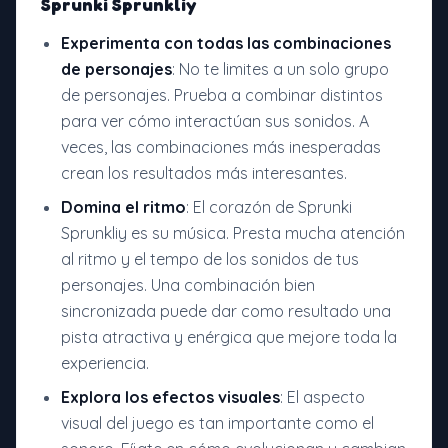
Sprunki Sprunkliy
Experimenta con todas las combinaciones
de personajes
: No te limites a un solo grupo
de personajes. Prueba a combinar distintos
para ver cómo interactúan sus sonidos. A
veces, las combinaciones más inesperadas
crean los resultados más interesantes.
Domina el ritmo
: El corazón de Sprunki
Sprunkliy es su música. Presta mucha atención
al ritmo y el tempo de los sonidos de tus
personajes. Una combinación bien
sincronizada puede dar como resultado una
pista atractiva y enérgica que mejore toda la
experiencia.
Explora los efectos visuales
: El aspecto
visual del juego es tan importante como el