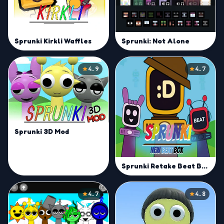
Sprunki Kirkli Waffles
Sprunki: Not Alone
4.9
4.7
Sprunki 3D Mod
Sprunki Retake Beat Box
4.7
4.8