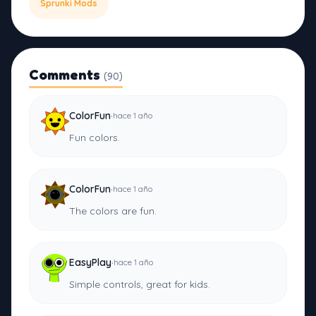
Sprunki Mods
Comments
(90)
·
ColorFun
hace 1 año
Fun colors.
·
ColorFun
hace 1 año
The colors are fun.
·
EasyPlay
hace 1 año
Simple controls, great for kids.