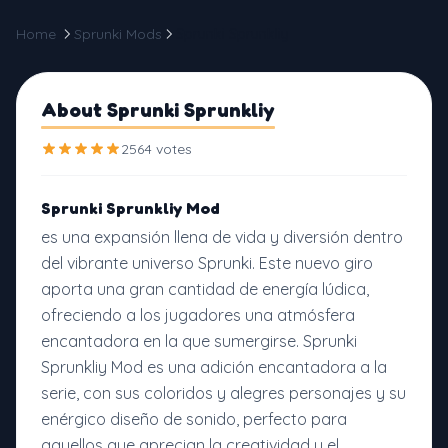
Home
Sprunki Mods
Sprunki Sprunkliy
About Sprunki Sprunkliy
2564 votes
Sprunki Sprunkliy Mod
es una expansión llena de vida y diversión dentro
del vibrante universo Sprunki. Este nuevo giro
aporta una gran cantidad de energía lúdica,
ofreciendo a los jugadores una atmósfera
encantadora en la que sumergirse. Sprunki
Sprunkliy Mod es una adición encantadora a la
serie, con sus coloridos y alegres personajes y su
enérgico diseño de sonido, perfecto para
aquellos que aprecian la creatividad y el