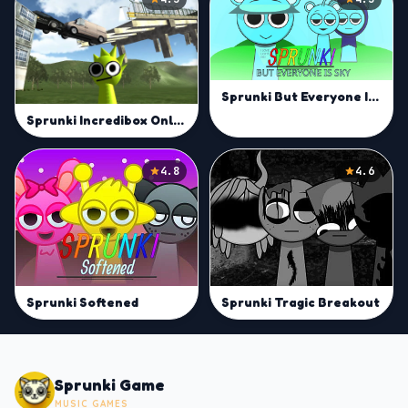
Sprunki But Everyone Is Sky
Sprunki Incredibox Only Up
4.8
4.6
Sprunki Softened
Sprunki Tragic Breakout
Sprunki Game
MUSIC GAMES