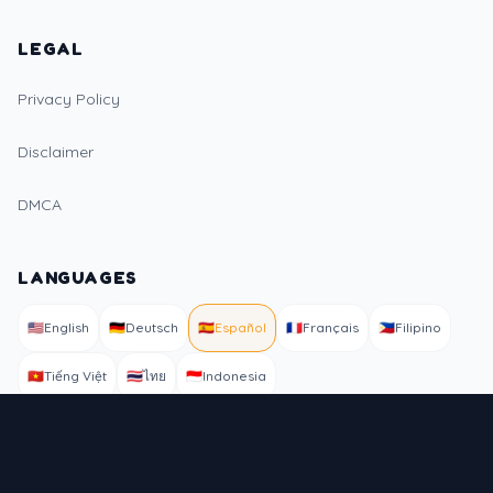
LEGAL
Privacy Policy
Disclaimer
DMCA
LANGUAGES
🇺🇸
English
🇩🇪
Deutsch
🇪🇸
Español
🇫🇷
Français
🇵🇭
Filipino
🇻🇳
Tiếng Việt
🇹🇭
ไทย
🇮🇩
Indonesia
+ 7 more languages