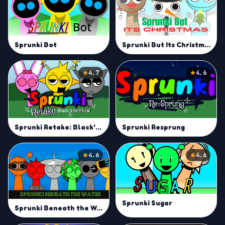
Sprunki But Its Christmas
Sprunki Bot
4.7
4.6
Sprunki Resprung
Sprunki Retake: Black’s Arrival
4.6
4.6
Sprunki Sugar
Sprunki Beneath the Water