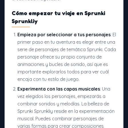
Cómo empezar tu viaje en Sprunki
Sprunkliy
Empieza por seleccionar a tus personajes
: El
primer paso en tu aventura es elegir entre una
serie de personajes de temática Sprunki. Cada
personaje ofrece su propio conjunto de
animaciones y bucles de sonido, así que es
importante explorarlos todos para ver cuál
encaja con tu estilo de juego.
Experimenta con las capas musicales
: Una
vez elegidos los personajes, empezarás a
combinar sonidos y melodías. La belleza de
Sprunki Sprunkliy reside en la experimentación
musical. Puedes combinar personajes de
varias formas para crear composiciones