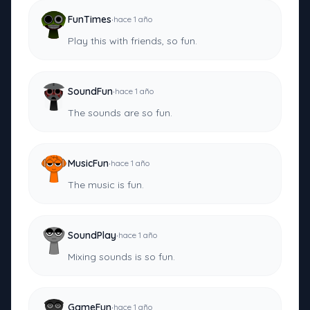
·
FunTimes
hace 1 año
Play this with friends, so fun.
·
SoundFun
hace 1 año
The sounds are so fun.
·
MusicFun
hace 1 año
The music is fun.
·
SoundPlay
hace 1 año
Mixing sounds is so fun.
·
GameFun
hace 1 año