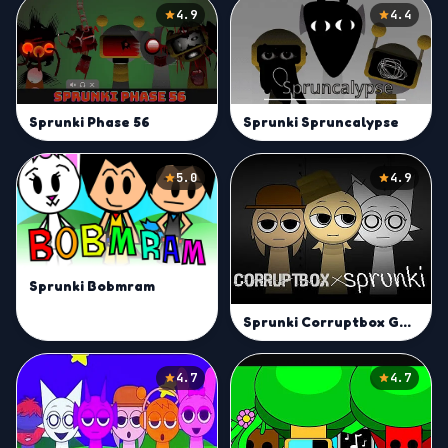
4.9
4.4
Sprunki Phase 56
Sprunki Spruncalypse
5.0
4.9
Sprunki Bobmram
Sprunki Corruptbox Goreless
4.7
4.7