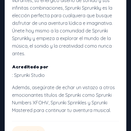
vibrantes, su enérgico diseño de sonido y sus
infinitas combinaciones, Sprunki Sprunkliy es la
elección perfecta para cualquiera que busque
disfrutar de una aventura lúdica e imaginativa.
Únete hoy mismo a la comunidad de Sprunki
Sprunkliy y empieza a explorar el mundo de la
música, el sonido y la creatividad como nunca
antes.
Acreditado por
: Sprunki Studio
Además, asegúrate de echar un vistazo a otros
emocionantes títulos de Sprunki como Sprunki
Numbers XFOHV, Sprunki Sprinkles y Sprunki
Mastered para continuar tu aventura musical.