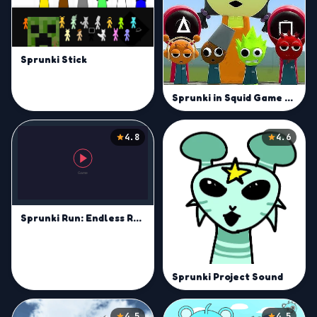
Sprunki Stick
Sprunki in Squid Game Chamber
4.8
4.6
Sprunki Run: Endless Racing
Sprunki Project Sound
4.5
4.5