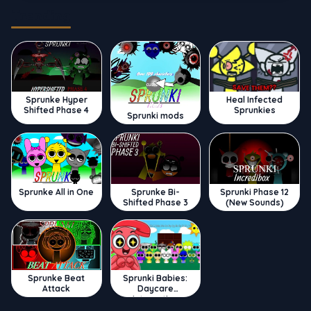
Trending
Sprunke Hyper
Heal Infected
Shifted Phase 4
Sprunkies
Sprunki mods
Sprunke All in One
Sprunke Bi-
Sprunki Phase 12
Shifted Phase 3
(New Sounds)
Sprunke Beat
Sprunki Babies:
Attack
Daycare
Interactive