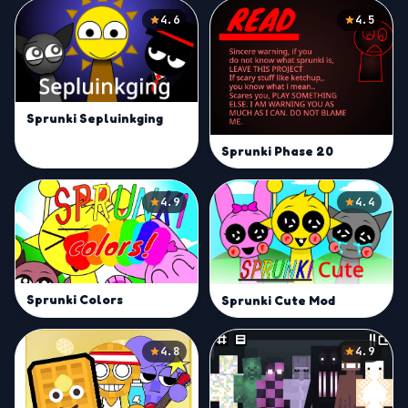
4.6
4.5
Sprunki Sepluinkging
Sprunki Phase 20
4.9
4.4
Sprunki Colors
Sprunki Cute Mod
4.8
4.9