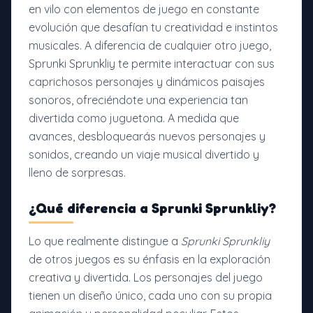
en vilo con elementos de juego en constante
evolución que desafían tu creatividad e instintos
musicales. A diferencia de cualquier otro juego,
Sprunki Sprunkliy te permite interactuar con sus
caprichosos personajes y dinámicos paisajes
sonoros, ofreciéndote una experiencia tan
divertida como juguetona. A medida que
avances, desbloquearás nuevos personajes y
sonidos, creando un viaje musical divertido y
lleno de sorpresas.
¿Qué diferencia a Sprunki Sprunkliy?
Lo que realmente distingue a
Sprunki Sprunkliy
de otros juegos es su énfasis en la exploración
creativa y divertida. Los personajes del juego
tienen un diseño único, cada uno con su propia