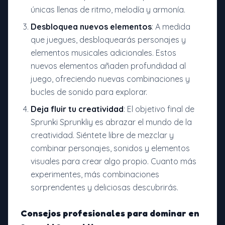
únicas llenas de ritmo, melodía y armonía.
Desbloquea nuevos elementos
: A medida
que juegues, desbloquearás personajes y
elementos musicales adicionales. Estos
nuevos elementos añaden profundidad al
juego, ofreciendo nuevas combinaciones y
bucles de sonido para explorar.
Deja fluir tu creatividad
: El objetivo final de
Sprunki Sprunkliy es abrazar el mundo de la
creatividad. Siéntete libre de mezclar y
combinar personajes, sonidos y elementos
visuales para crear algo propio. Cuanto más
experimentes, más combinaciones
sorprendentes y deliciosas descubrirás.
Consejos profesionales para dominar en