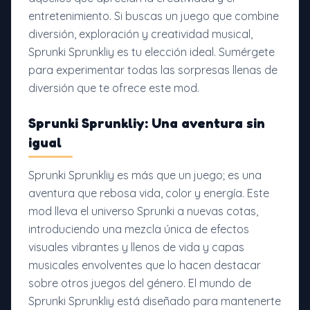
entretenimiento. Si buscas un juego que combine
diversión, exploración y creatividad musical,
Sprunki Sprunkliy es tu elección ideal. Sumérgete
para experimentar todas las sorpresas llenas de
diversión que te ofrece este mod.
Sprunki Sprunkliy: Una aventura sin
igual
Sprunki Sprunkliy es más que un juego; es una
aventura que rebosa vida, color y energía. Este
mod lleva el universo Sprunki a nuevas cotas,
introduciendo una mezcla única de efectos
visuales vibrantes y llenos de vida y capas
musicales envolventes que lo hacen destacar
sobre otros juegos del género. El mundo de
Sprunki Sprunkliy está diseñado para mantenerte