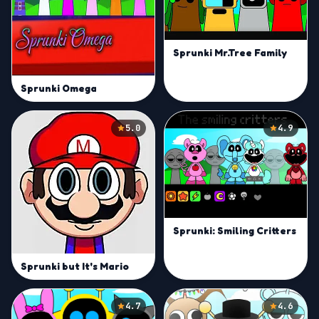
Sprunki Mr.Tree Family
Sprunki Omega
5.0
4.9
Sprunki: Smiling Critters
Sprunki but It's Mario
4.7
4.6