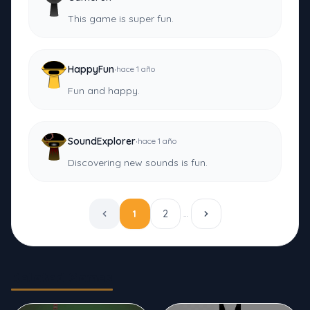
This game is super fun.
·
HappyFun
hace 1 año
Fun and happy.
·
SoundExplorer
hace 1 año
Discovering new sounds is fun.
1
2
…
Related Games