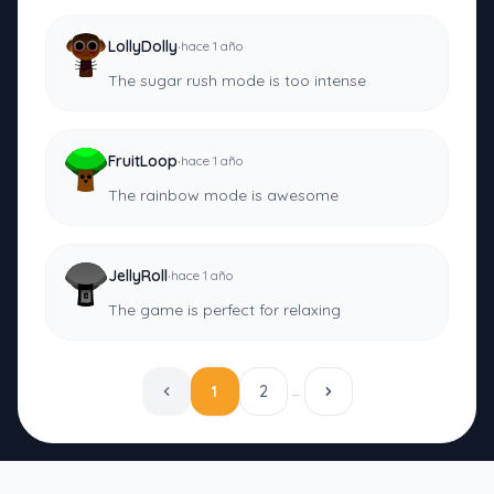
·
LollyDolly
hace 1 año
The sugar rush mode is too intense
·
FruitLoop
hace 1 año
The rainbow mode is awesome
·
JellyRoll
hace 1 año
The game is perfect for relaxing
1
2
…