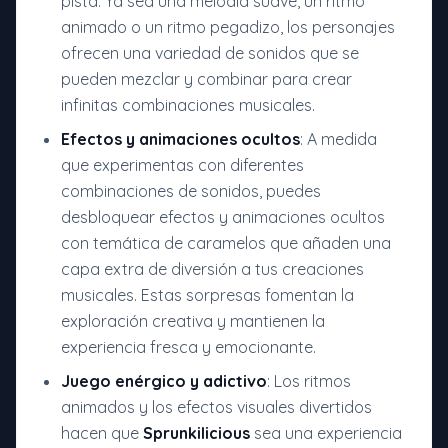
pista. Ya sea una melodía suave, un ritmo
animado o un ritmo pegadizo, los personajes
ofrecen una variedad de sonidos que se
pueden mezclar y combinar para crear
infinitas combinaciones musicales.
Efectos y animaciones ocultos
: A medida
que experimentas con diferentes
combinaciones de sonidos, puedes
desbloquear efectos y animaciones ocultos
con temática de caramelos que añaden una
capa extra de diversión a tus creaciones
musicales. Estas sorpresas fomentan la
exploración creativa y mantienen la
experiencia fresca y emocionante.
Juego enérgico y adictivo
: Los ritmos
animados y los efectos visuales divertidos
hacen que
Sprunkilicious
sea una experiencia