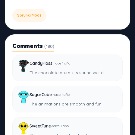
Sprunki Mods
Comments
(180)
·
CandyFloss
hace 1 año
The chocolate drum kits sound weird
·
SugarCube
hace 1 año
The animations are smooth and fun
·
SweetTune
hace 1 año