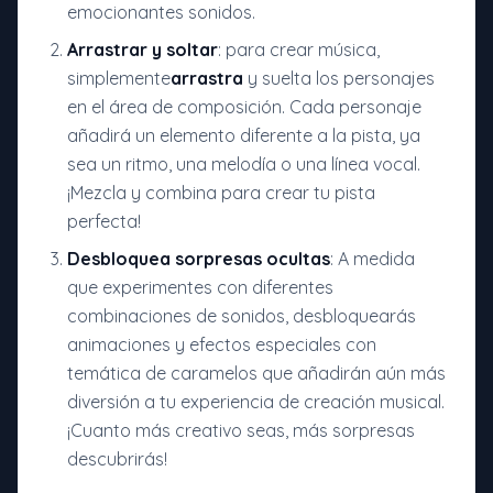
emocionantes sonidos.
Arrastrar y soltar
: para crear música,
simplemente
arrastra
y suelta los personajes
en el área de composición. Cada personaje
añadirá un elemento diferente a la pista, ya
sea un ritmo, una melodía o una línea vocal.
¡Mezcla y combina para crear tu pista
perfecta!
Desbloquea sorpresas ocultas
: A medida
que experimentes con diferentes
combinaciones de sonidos, desbloquearás
animaciones y efectos especiales con
temática de caramelos que añadirán aún más
diversión a tu experiencia de creación musical.
¡Cuanto más creativo seas, más sorpresas
descubrirás!