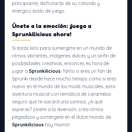
principiante, disfrutarás de su colorido y
enérgico estilo de juego.
Únete a la emoción: ¡juega a
Sprunkilicious ahora!
Si estás listo para sumergirte en un mundo de
ritmos vibrantes, imágenes dulces y un sinfín de
posibilidades creativas, entonces es hora de
jugar a
Sprunkilicious
. Tanto si eres un fan de
Sprunki desde hace mucho tiempo como si eres
nuevo en el mundo de los mods musicales, esta
aventura musical con temática de caramelos
seguro que te sacará una sonrisa. ¿A qué
esperas? ¡Únete a la diversión, crea ritmos
pegadizos y sumérgete en el dulce mundo de
Sprunkilicious
hoy mismo!