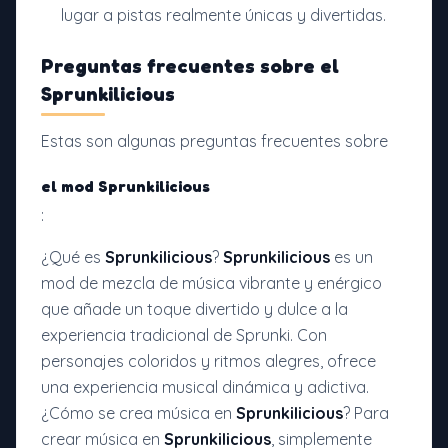
lugar a pistas realmente únicas y divertidas.
Preguntas frecuentes sobre el
Sprunkilicious
Estas son algunas preguntas frecuentes sobre
el mod Sprunkilicious
:
¿Qué es
Sprunkilicious
?
Sprunkilicious
es un
mod de mezcla de música vibrante y enérgico
que añade un toque divertido y dulce a la
experiencia tradicional de Sprunki. Con
personajes coloridos y ritmos alegres, ofrece
una experiencia musical dinámica y adictiva.
¿Cómo se crea música en
Sprunkilicious
? Para
crear música en
Sprunkilicious
, simplemente