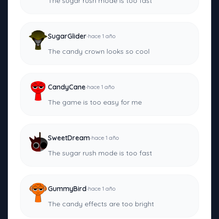
The sugar rush mode is too fast
·
SugarGlider
hace 1 año
The candy crown looks so cool
·
CandyCane
hace 1 año
The game is too easy for me
·
SweetDream
hace 1 año
The sugar rush mode is too fast
·
GummyBird
hace 1 año
The candy effects are too bright