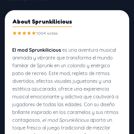
About Sprunkilicious
1004 votes
El mod Sprunkilicious
es una aventura musical
animada y vibrante que transforma el mundo
familiar de Sprunki en un colorido y enérgico
patio de recreo. Este mod, repleto de ritmos
divertidos, efectos visuales juguetones y una
estética azucarada, ofrece una experiencia
musical emocionante y adictiva que cautivará a
jugadores de todas las edades. Con su diseño
brillante inspirado en los caramelos y sus ritmos
contagiosos,
el mod Sprunkilicious
aporta un
toque fresco al juego tradicional de mezclar