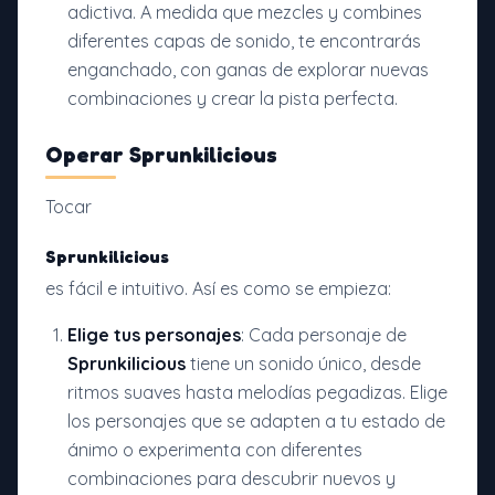
adictiva. A medida que mezcles y combines
diferentes capas de sonido, te encontrarás
enganchado, con ganas de explorar nuevas
combinaciones y crear la pista perfecta.
Operar Sprunkilicious
Tocar
Sprunkilicious
es fácil e intuitivo. Así es como se empieza:
Elige tus personajes
: Cada personaje de
Sprunkilicious
tiene un sonido único, desde
ritmos suaves hasta melodías pegadizas. Elige
los personajes que se adapten a tu estado de
ánimo o experimenta con diferentes
combinaciones para descubrir nuevos y