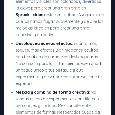
elementos visuales son coloridos y divertidos,
la clave para crear una gran pista en
Sprunkilicious
reside en el ritmo. Asegúrate de
que los ritmos fluyan suavemente y de que las
melodías encajen para crear una pista
cohesiva y atractiva.
Desbloquea nuevos efectos
: cuanto más
toques, más efectos y animaciones ocultos
con temática de caramelos desbloquearás.
No son solo para lucir, también pueden añadir
un toque único a tus pistas, ¡así que
experimenta y descubre las sorpresas que te
esperan!
Mezcla y combina de forma creativa
: No
tengas miedo de experimentar con diferentes
personajes y sonidos. Mezclar diferentes
elementos de formas inesperadas puede dar