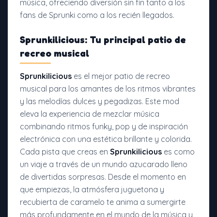
música, ofreciendo diversión sin fin tanto a los
fans de Sprunki como a los recién llegados.
Sprunkilicious: Tu principal patio de
recreo musical
Sprunkilicious
es el mejor patio de recreo
musical para los amantes de los ritmos vibrantes
y las melodías dulces y pegadizas. Este mod
eleva la experiencia de mezclar música
combinando ritmos funky, pop y de inspiración
electrónica con una estética brillante y colorida.
Cada pista que creas en
Sprunkilicious
es como
un viaje a través de un mundo azucarado lleno
de divertidas sorpresas. Desde el momento en
que empiezas, la atmósfera juguetona y
recubierta de caramelo te anima a sumergirte
más profundamente en el mundo de la música y