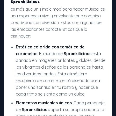
Sprunkilicious
es más que un simple mod para hacer música: es
una experiencia viva y envolvente que combina
creatividad con diversión. Estas son algunas de
las emocionantes características que lo
distinguen:
Estética colorida con temática de
caramelos
: El mundo de
Sprunkilicious
está
bañado en imágenes brillantes y dulces, desde
los vibrantes diseños de los personajes hasta
los divertidos fondos. Esta atmósfera
recubierta de caramelo está diseñada para
poner una sonrisa en tu rostro y hacer que
cada ritmo se sienta como un dulce.
Elementos musicales únicos
: Cada personaje
de
Sprunkilicious
aporta su propio sabor a tu