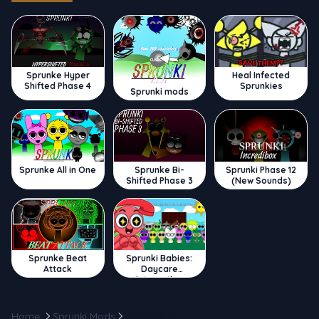
Sprunke Hyper
Heal Infected
Shifted Phase 4
Sprunkies
Sprunki mods
Sprunke All in One
Sprunke Bi-
Sprunki Phase 12
Shifted Phase 3
(New Sounds)
Sprunke Beat
Sprunki Babies:
Attack
Daycare
Interactive
Home
Sprunki Mods
Sprunkilicious