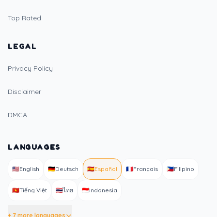
Top Rated
LEGAL
Privacy Policy
Disclaimer
DMCA
LANGUAGES
🇺🇸
English
🇩🇪
Deutsch
🇪🇸
Español
🇫🇷
Français
🇵🇭
Filipino
🇻🇳
Tiếng Việt
🇹🇭
ไทย
🇮🇩
Indonesia
+ 7 more languages