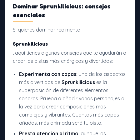
Dominar Sprunkilicious: consejos
esenciales
Si quieres dominar realmente
Sprunkilicious
, aquí tienes algunos consejos que te ayudarán a
crear las pistas más enérgicas y divertidas:
Experimenta con capas
: Uno de los aspectos
más divertidos de
Sprunkilicious
es la
superposición de diferentes elementos
sonoros. Prueba a añadir varios personajes a
la vez para crear composiciones más
complejas y vibrantes. Cuantas más capas
añadas, más animada será tu pista.
Presta atención al ritmo
: aunque los