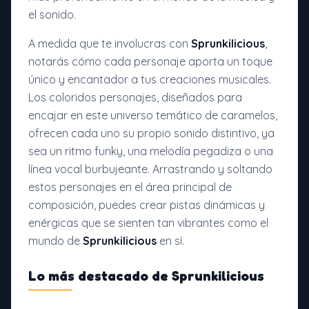
el sonido.
A medida que te involucras con
Sprunkilicious
,
notarás cómo cada personaje aporta un toque
único y encantador a tus creaciones musicales.
Los coloridos personajes, diseñados para
encajar en este universo temático de caramelos,
ofrecen cada uno su propio sonido distintivo, ya
sea un ritmo funky, una melodía pegadiza o una
línea vocal burbujeante. Arrastrando y soltando
estos personajes en el área principal de
composición, puedes crear pistas dinámicas y
enérgicas que se sienten tan vibrantes como el
mundo de
Sprunkilicious
en sí.
Lo más destacado de Sprunkilicious