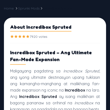
Home
Sprunki Mods
Incredibox Spruted
About Incredibox Spruted
7920 votes
Incredibox Spruted – Ang Ultimate
Fan-Made Expansion
Maligayang pagdating sa
Incredibox Spruted
,
ang iyong ultimate destinasyon upang tuklasin
ang kamangha-manghang at malikhaing fan-
made expansion ng iconic na
Incredibox
na laro.
Ang
Incredibox Spruted
ay isang malikhain at
bagong pananaw sa orihinal na
Incredibox
na
karanasan, na nagdadala ng mga bagong beats,