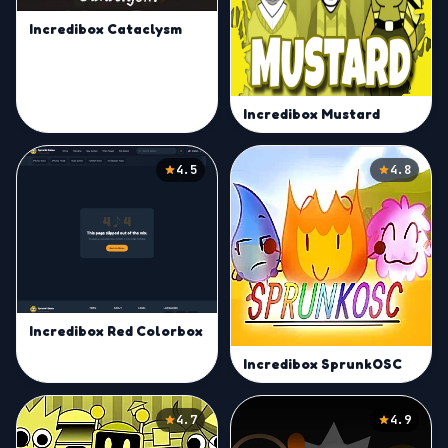
Incredibox Cataclysm
Incredibox Mustard
4.5
4.8
Incredibox Red Colorbox
Incredibox SprunkOSC
4.7
4.9