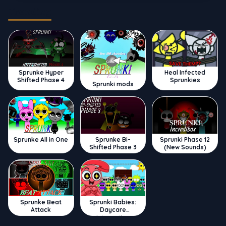
Trending
Sprunke Hyper
Heal Infected
Shifted Phase 4
Sprunkies
Sprunki mods
Sprunke All in One
Sprunke Bi-
Sprunki Phase 12
Shifted Phase 3
(New Sounds)
Sprunke Beat
Sprunki Babies:
Attack
Daycare
Interactive