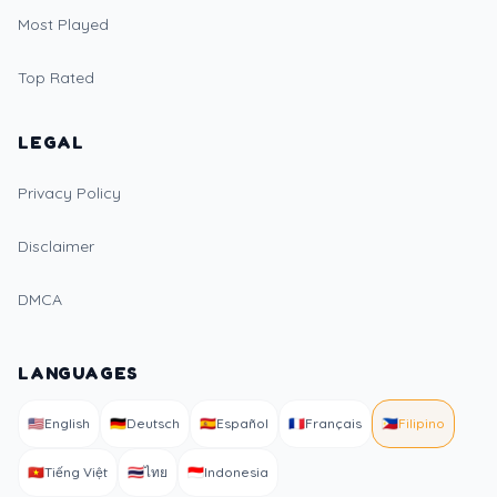
Most Played
Top Rated
LEGAL
Privacy Policy
Disclaimer
DMCA
LANGUAGES
🇺🇸
English
🇩🇪
Deutsch
🇪🇸
Español
🇫🇷
Français
🇵🇭
Filipino
🇻🇳
Tiếng Việt
🇹🇭
ไทย
🇮🇩
Indonesia