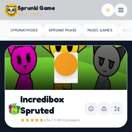
Skip to content
Sprunki Game
MUSIC GAMES
SPRUNKI MODS
SPRUNKI PHASE
MUSIC GAMES
HOR
Play Now
Incredibox
Spruted
·
4.54 / 5
180 Comments