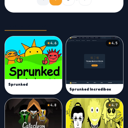
Related Games
4.6
4.5
Sprunked
Sprunked Incredibox
4.8
4.7