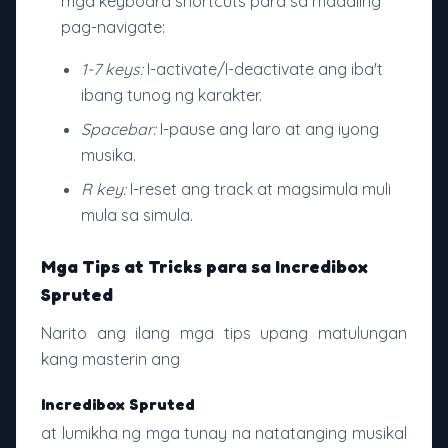
mga keyboard shortcuts para sa madaling
pag-navigate:
1-7 keys:
I-activate/I-deactivate ang iba't
ibang tunog ng karakter.
Spacebar:
I-pause ang laro at ang iyong
musika.
R key:
I-reset ang track at magsimula muli
mula sa simula.
Mga Tips at Tricks para sa Incredibox
Spruted
Narito ang ilang mga tips upang matulungan
kang masterin ang
Incredibox Spruted
at lumikha ng mga tunay na natatanging musikal