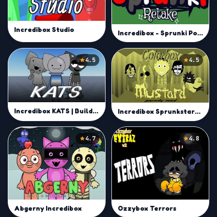
Incredibox Studio
Incredibox - Sprunki Pokemon
4.5
4.5
Incredibox KATS | Build Unique Beats and Remix in Sprunki Online
Incredibox Sprunkstard [If sprunki were in mustard] remix | Yellow Sprunki Musical Experience
4.7
4.8
Abgerny Incredibox
Ozzybox Terrors