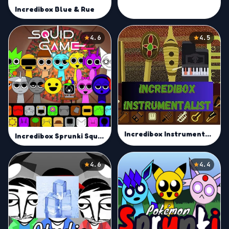
Incredibox Blue & Rue
4.6
4.5
Incredibox Instrumentalist
Incredibox Sprunki Squid Game Season 2
4.6
4.4