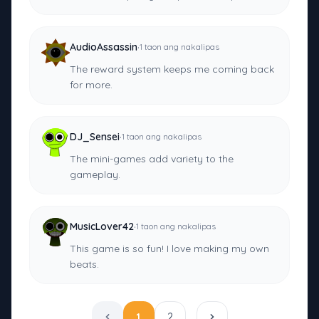
·
AudioAssassin
1 taon ang nakalipas
The reward system keeps me coming back
for more.
·
DJ_Sensei
1 taon ang nakalipas
The mini-games add variety to the
gameplay.
·
MusicLover42
1 taon ang nakalipas
This game is so fun! I love making my own
beats.
1
2
…