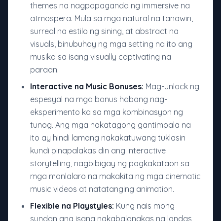
themes na nagpapaganda ng immersive na
atmospera. Mula sa mga natural na tanawin,
surreal na estilo ng sining, at abstract na
visuals, binubuhay ng mga setting na ito ang
musika sa isang visually captivating na
paraan.
Interactive na Music Bonuses:
Mag-unlock ng
espesyal na mga bonus habang nag-
eksperimento ka sa mga kombinasyon ng
tunog. Ang mga nakatagong gantimpala na
ito ay hindi lamang nakakatuwang tuklasin
kundi pinapalakas din ang interactive
storytelling, nagbibigay ng pagkakataon sa
mga manlalaro na makakita ng mga cinematic
music videos at natatanging animation.
Flexible na Playstyles:
Kung nais mong
sundan ang isang nakabalangkas na landas