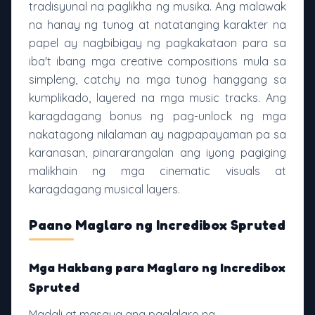
tradisyunal na paglikha ng musika. Ang malawak
na hanay ng tunog at natatanging karakter na
papel ay nagbibigay ng pagkakataon para sa
iba't ibang mga creative compositions mula sa
simpleng, catchy na mga tunog hanggang sa
kumplikado, layered na mga music tracks. Ang
karagdagang bonus ng pag-unlock ng mga
nakatagong nilalaman ay nagpapayaman pa sa
karanasan, pinararangalan ang iyong pagiging
malikhain ng mga cinematic visuals at
karagdagang musical layers.
Paano Maglaro ng Incredibox Spruted
Mga Hakbang para Maglaro ng Incredibox
Spruted
Madali at masaya ang paglalaro ng