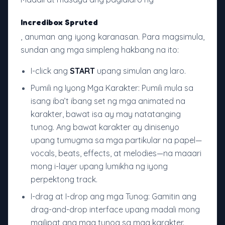
Incredibox Spruted
, anuman ang iyong karanasan. Para magsimula,
sundan ang mga simpleng hakbang na ito:
I-click ang
START
upang simulan ang laro.
Pumili ng Iyong Mga Karakter: Pumili mula sa
isang iba’t ibang set ng mga animated na
karakter, bawat isa ay may natatanging
tunog. Ang bawat karakter ay dinisenyo
upang tumugma sa mga partikular na papel—
vocals, beats, effects, at melodies—na maaari
mong i-layer upang lumikha ng iyong
perpektong track.
I-drag at I-drop ang mga Tunog: Gamitin ang
drag-and-drop interface upang madali mong
mailipat ang mga tunog sa mga karakter.