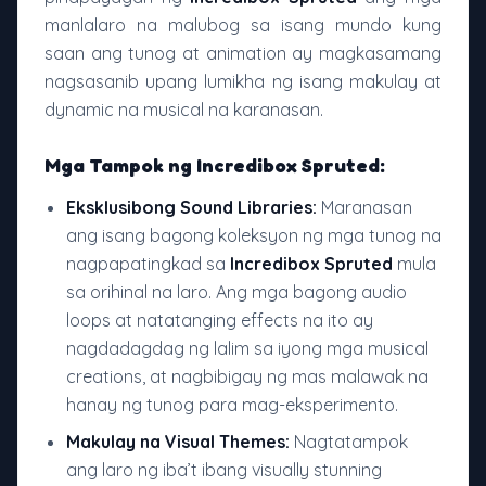
manlalaro na malubog sa isang mundo kung
saan ang tunog at animation ay magkasamang
nagsasanib upang lumikha ng isang makulay at
dynamic na musical na karanasan.
Mga Tampok ng Incredibox Spruted:
Eksklusibong Sound Libraries:
Maranasan
ang isang bagong koleksyon ng mga tunog na
nagpapatingkad sa
Incredibox Spruted
mula
sa orihinal na laro. Ang mga bagong audio
loops at natatanging effects na ito ay
nagdadagdag ng lalim sa iyong mga musical
creations, at nagbibigay ng mas malawak na
hanay ng tunog para mag-eksperimento.
Makulay na Visual Themes:
Nagtatampok
ang laro ng iba’t ibang visually stunning