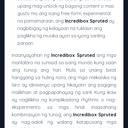
upang mag-unlock ng bagong content o mas
gusto mo ang isang free-form, experimental
na pamamaraan, ang
Incredibox Spruted
ay
nagbibigay ng kalayaan na tuklasin ang
paglikha ng musika ayon sa iyong sariling
paraan.
Inaanyayahan ng
Incredibox Spruted
ang mga
manlalaro na sumisid sa isang mundo kung saan
ang tunog ang hari. Mula sa unang beat
hanggang sa huling nota, ang mga mekanika ng
laro ay idinisenyo upang hikayatin ang pagiging
malikhain at pagpapahayag ng sarili. Kung ikaw
ay naglilikha ng kumplikadong rhythms o nag-
eksperimento sa mga hindi inaasahang
kombinasyon ng tunog, ang
Incredibox Spruted
ay nag-aalok ng walang katapusang mga