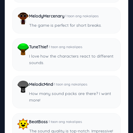
·
MelodyMercenary
1 taon ang nakalipas
The game is perfect for short breaks.
·
TuneThief
1 taon ang nakalipas
I love how the characters react to different
sounds.
·
MelodicMind
1 taon ang nakalipas
How many sound packs are there? I want
more!
·
BeatBoss
1 taon ang nakalipas
The sound quality is top-notch. Impressive!