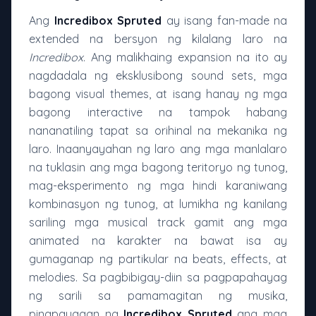
Ang
Incredibox Spruted
ay isang fan-made na
extended na bersyon ng kilalang laro na
Incredibox
. Ang malikhaing expansion na ito ay
nagdadala ng eksklusibong sound sets, mga
bagong visual themes, at isang hanay ng mga
bagong interactive na tampok habang
nananatiling tapat sa orihinal na mekanika ng
laro. Inaanyayahan ng laro ang mga manlalaro
na tuklasin ang mga bagong teritoryo ng tunog,
mag-eksperimento ng mga hindi karaniwang
kombinasyon ng tunog, at lumikha ng kanilang
sariling mga musical track gamit ang mga
animated na karakter na bawat isa ay
gumaganap ng partikular na beats, effects, at
melodies. Sa pagbibigay-diin sa pagpapahayag
ng sarili sa pamamagitan ng musika,
pinapayagan ng
Incredibox Spruted
ang mga