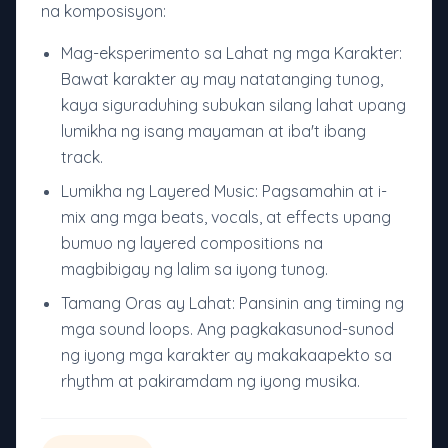
na komposisyon:
Mag-eksperimento sa Lahat ng mga Karakter:
Bawat karakter ay may natatanging tunog,
kaya siguraduhing subukan silang lahat upang
lumikha ng isang mayaman at iba't ibang
track.
Lumikha ng Layered Music: Pagsamahin at i-
mix ang mga beats, vocals, at effects upang
bumuo ng layered compositions na
magbibigay ng lalim sa iyong tunog.
Tamang Oras ay Lahat: Pansinin ang timing ng
mga sound loops. Ang pagkakasunod-sunod
ng iyong mga karakter ay makakaapekto sa
rhythm at pakiramdam ng iyong musika.