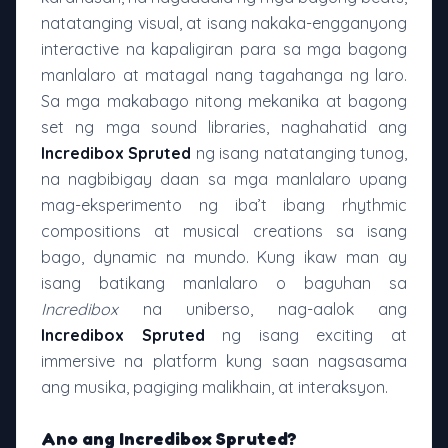
natatanging visual, at isang nakaka-engganyong
interactive na kapaligiran para sa mga bagong
manlalaro at matagal nang tagahanga ng laro.
Sa mga makabago nitong mekanika at bagong
set ng mga sound libraries, naghahatid ang
Incredibox Spruted
ng isang natatanging tunog,
na nagbibigay daan sa mga manlalaro upang
mag-eksperimento ng iba’t ibang rhythmic
compositions at musical creations sa isang
bago, dynamic na mundo. Kung ikaw man ay
isang batikang manlalaro o baguhan sa
Incredibox
na uniberso, nag-aalok ang
Incredibox Spruted
ng isang exciting at
immersive na platform kung saan nagsasama
ang musika, pagiging malikhain, at interaksyon.
Ano ang Incredibox Spruted?