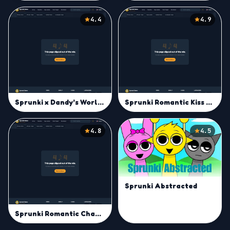
4.4
4.9
Sprunki x Dandy’s World Mod
Sprunki Romantic Kiss Run Challenge
4.8
4.5
Sprunki Abstracted
Sprunki Romantic Challenge