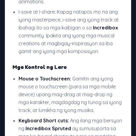
animations.
I-save at I-share: Kapag natapos mo na ang
iyong masterpiece, i-save ang iyong track at
ibahagi ito sa mga kaibigan o sa
Incredibox
community. Ipakita ang iyong mga musical
creations at magbigay-inspirasyon sa iba
gamit ang iyong mga komposisyon.
Mga Kontrol ng Laro
Mouse o Touchscreen:
Gamitin ang iyong
mouse o touchscreen (para sa mga mobile
device) upang mag-drag at mag-drop ng
mga karakter, magdagdag ng tunog sa iyong
track, at lumikha ng iyong musika.
Keyboard Short cuts:
Ang ilang mga bersyon
ng
Incredibox Spruted
ay sumusuporta sa