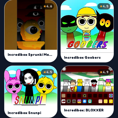
4.6
4.5
Incredibox Sprunki Max Design Pro
Incredibox Goobers
4.5
4.9
Incredibox: BLOXXER
Incredibox Snunpi