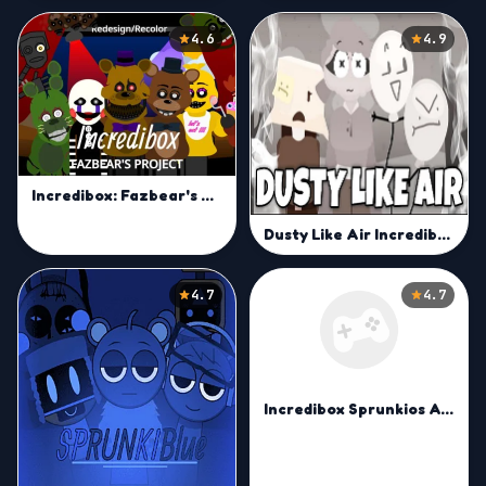
4.6
4.9
Incredibox: Fazbear's Project V1
Dusty Like Air Incredibox
4.7
4.7
Incredibox Sprunkios Again