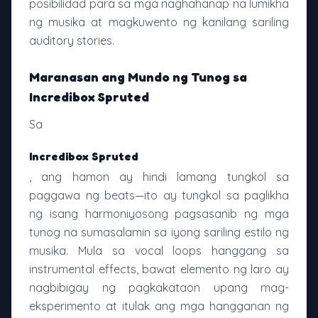
posibilidad para sa mga naghahanap na lumikha
ng musika at magkuwento ng kanilang sariling
auditory stories.
Maranasan ang Mundo ng Tunog sa
Incredibox Spruted
Sa
Incredibox Spruted
, ang hamon ay hindi lamang tungkol sa
paggawa ng beats—ito ay tungkol sa paglikha
ng isang harmoniyosong pagsasanib ng mga
tunog na sumasalamin sa iyong sariling estilo ng
musika. Mula sa vocal loops hanggang sa
instrumental effects, bawat elemento ng laro ay
nagbibigay ng pagkakataon upang mag-
eksperimento at itulak ang mga hangganan ng