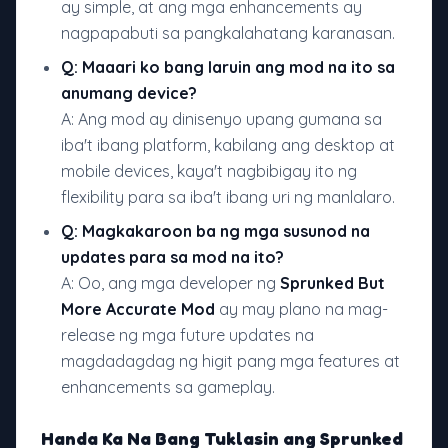
ay simple, at ang mga enhancements ay
nagpapabuti sa pangkalahatang karanasan.
Q: Maaari ko bang laruin ang mod na ito sa
anumang device?
A: Ang mod ay dinisenyo upang gumana sa
iba't ibang platform, kabilang ang desktop at
mobile devices, kaya't nagbibigay ito ng
flexibility para sa iba't ibang uri ng manlalaro.
Q: Magkakaroon ba ng mga susunod na
updates para sa mod na ito?
A: Oo, ang mga developer ng
Sprunked But
More Accurate Mod
ay may plano na mag-
release ng mga future updates na
magdadagdag ng higit pang mga features at
enhancements sa gameplay.
Handa Ka Na Bang Tuklasin ang Sprunked