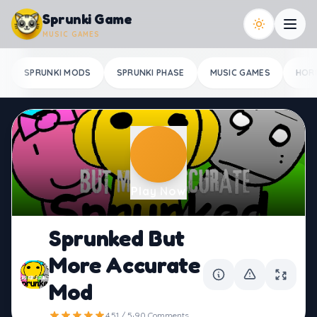
Skip to content
Sprunki Game
MUSIC GAMES
SPRUNKI MODS
SPRUNKI PHASE
MUSIC GAMES
HOR
Play Now
Sprunked But
More Accurate
Mod
·
4.51 / 5
90 Comments