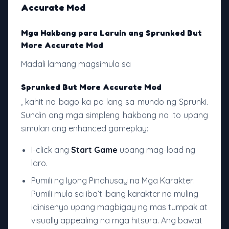
Accurate Mod
Mga Hakbang para Laruin ang Sprunked But
More Accurate Mod
Madali lamang magsimula sa
Sprunked But More Accurate Mod
, kahit na bago ka pa lang sa mundo ng Sprunki.
Sundin ang mga simpleng hakbang na ito upang
simulan ang enhanced gameplay:
I-click ang
Start Game
upang mag-load ng
laro.
Pumili ng Iyong Pinahusay na Mga Karakter:
Pumili mula sa iba’t ibang karakter na muling
idinisenyo upang magbigay ng mas tumpak at
visually appealing na mga hitsura. Ang bawat