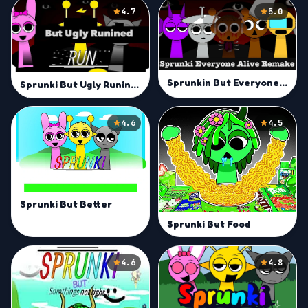
4.7
5.0
Sprunkin But Everyone is Alive Remake
Sprunki But Ugly Runined Mod
4.6
4.5
Sprunki But Better
Sprunki But Food
4.6
4.8