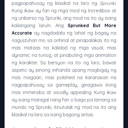
pagpapahusay ng klasikal na laro ng
Sprunki
.
Kung ikaw ay fan ng mga mod ng Incredibox at
ng uniberso ng Sprunki, ang mod na ito ay isang
kailangang laruin. Ang
Sprunked But More
Accurate
ay nagdadala ng lahat ng bagay na
nagustuhan mo sa orihinal at pinapalakas ito ng
mas mataas na kalidad ng mga visual, mas
dynamic na tunog, at pinabuting mga animation
ng karakter. Sa bersyon na ito ng laro, bawat
aspeto ay pinong inihanda upang magbigay ng
mas magaan, mas polished na karanasan na
nagpapahusay sa gameplay, ginagawa itong
mas immersibo at visually appealing. Kung ikaw
ay isang matagal nang fan o bago pa lamang sa
mundo ng Sprunki, itinutulak ng mod na ito ang
klasikal na laro sa isang bagong antas.