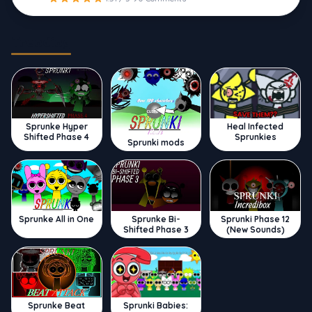
Trending
Sprunke Hyper
Heal Infected
Shifted Phase 4
Sprunkies
Sprunki mods
Sprunke All in One
Sprunke Bi-
Sprunki Phase 12
Shifted Phase 3
(New Sounds)
Sprunke Beat
Sprunki Babies: