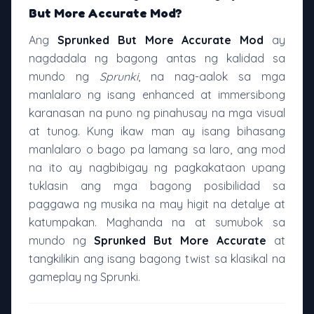
But More Accurate Mod?
Ang
Sprunked But More Accurate Mod
ay
nagdadala ng bagong antas ng kalidad sa
mundo ng
Sprunki
, na nag-aalok sa mga
manlalaro ng isang enhanced at immersibong
karanasan na puno ng pinahusay na mga visual
at tunog. Kung ikaw man ay isang bihasang
manlalaro o bago pa lamang sa laro, ang mod
na ito ay nagbibigay ng pagkakataon upang
tuklasin ang mga bagong posibilidad sa
paggawa ng musika na may higit na detalye at
katumpakan. Maghanda na at sumubok sa
mundo ng
Sprunked But More Accurate
at
tangkilikin ang isang bagong twist sa klasikal na
gameplay ng Sprunki.