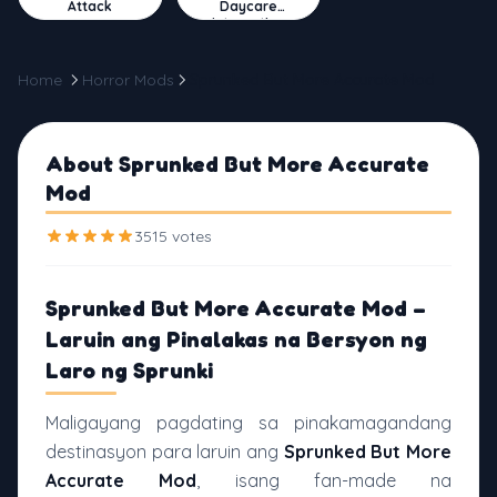
Attack
Daycare
Interactive
Home
Horror Mods
Sprunked But More Accurate Mod
About Sprunked But More Accurate
Mod
3515 votes
Sprunked But More Accurate Mod –
Laruin ang Pinalakas na Bersyon ng
Laro ng Sprunki
Maligayang pagdating sa pinakamagandang
destinasyon para laruin ang
Sprunked But More
Accurate Mod
, isang fan-made na