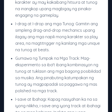
karakter ay may kakaibang hitsura at tunog
na inangkop upang magbigay ng pinaka-
engaging na gameplay.
I-drag at I-drop ang mga Tunog: Gamitin ang
simpleng drag-and-drop mechanics upang
ilagay ang mga napili mong karakter sa play
area, na magtitrigger ng kanilang mga unique
na tunog at beats.
Gumawa ng Tumpak na Mga Track: Mag-
eksperimento sa iba't ibang kombinasyon ng
tunog at tuklasin ang mga bagong posibilidad
sa musika. Ang pinabuting katumpakan ng
tunog ay magpapadali sa paggawa ng mas
polished na mga track.
I-save at Ibahagi: Kapag nasiyahan ka na sa
iyong nilikha, i-save ang iyong track at ibahagi