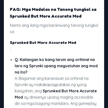
FAQ: Mga Madalas na Tanong tungkol sa
Sprunked But More Accurate Mod
Narito ang ilang mga karaniwang tanong tungkol
sa
Sprunked But More Accurate Mod
:
Q: Kailangan ko bang laruin ang orihinal na
laro ng Sprunki upang magustuhan ang mod
na ito?
A: Bagamat ang karanasan sa orihinal na
Sprunki ay makakapagpalakas ng iyong
kasiyahan, ang
Sprunked But More Accurate
Mod
ay dinisenyo upang maging accessible
din sa mga bagong manlalaro. Ang gameplay