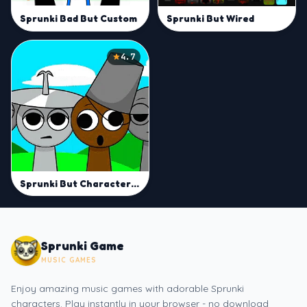
Sprunki Bad But Custom
Sprunki But Wired
4.7
Sprunki But Characters Are Cube From GD
Sprunki Game
MUSIC GAMES
Enjoy amazing music games with adorable Sprunki
characters. Play instantly in your browser - no download