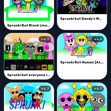
Sprunki but Dandy's World Characters Mod
Sprunki But Black Lines Mod
4.7
4.6
Sprunki But Human [ALL CHARACTERS]
Sprunki but everyone is alive
4.7
4.7