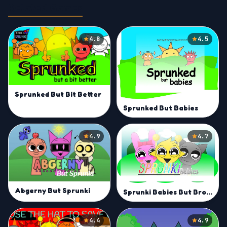
Related Games
4.8
4.5
Sprunked But Bit Better
Sprunked But Babies
4.9
4.7
Abgerny But Sprunki
Sprunki Babies But Broken Mod
4.4
4.9