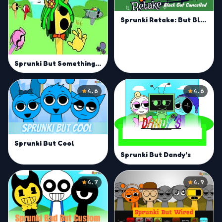
Sprunki Retake: But Black Cancelled
Sprunki But Something's Not Right
4.6
4.6
Sprunki But Cool
Sprunki But Dandy’s
4.7
4.9