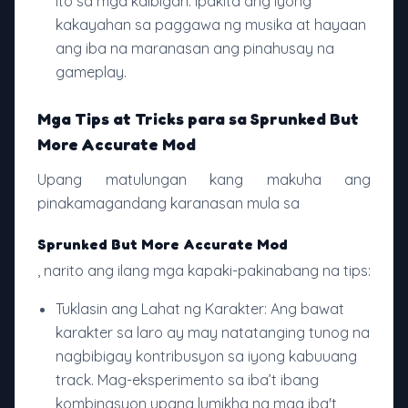
ito sa mga kaibigan. Ipakita ang iyong
kakayahan sa paggawa ng musika at hayaan
ang iba na maranasan ang pinahusay na
gameplay.
Mga Tips at Tricks para sa Sprunked But
More Accurate Mod
Upang matulungan kang makuha ang
pinakamagandang karanasan mula sa
Sprunked But More Accurate Mod
, narito ang ilang mga kapaki-pakinabang na tips:
Tuklasin ang Lahat ng Karakter: Ang bawat
karakter sa laro ay may natatanging tunog na
nagbibigay kontribusyon sa iyong kabuuang
track. Mag-eksperimento sa iba’t ibang
kombinasyon upang lumikha ng mga iba't