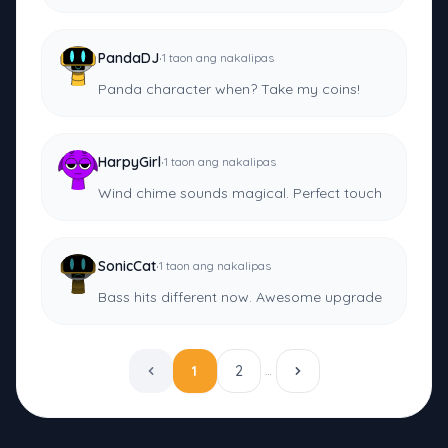
·
PandaDJ
1 taon ang nakalipas
Panda character when? Take my coins!
·
HarpyGirl
1 taon ang nakalipas
Wind chime sounds magical. Perfect touch
·
SonicCat
1 taon ang nakalipas
Bass hits different now. Awesome upgrade
1
2
…