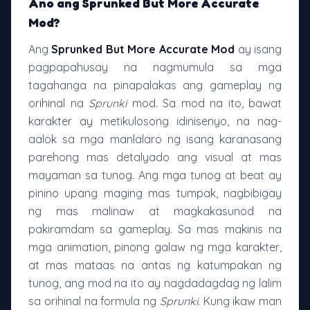
Ano ang Sprunked But More Accurate
Mod?
Ang
Sprunked But More Accurate Mod
ay isang
pagpapahusay na nagmumula sa mga
tagahanga na pinapalakas ang gameplay ng
orihinal na
Sprunki
mod. Sa mod na ito, bawat
karakter ay metikulosong idinisenyo, na nag-
aalok sa mga manlalaro ng isang karanasang
parehong mas detalyado ang visual at mas
mayaman sa tunog. Ang mga tunog at beat ay
pinino upang maging mas tumpak, nagbibigay
ng mas malinaw at magkakasunod na
pakiramdam sa gameplay. Sa mas makinis na
mga animation, pinong galaw ng mga karakter,
at mas mataas na antas ng katumpakan ng
tunog, ang mod na ito ay nagdadagdag ng lalim
sa orihinal na formula ng
Sprunki
. Kung ikaw man