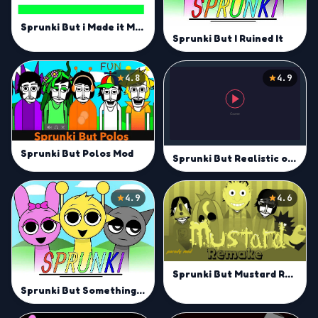
Sprunki But i Made it Mod
Sprunki But I Ruined It
4.8
4.9
Sprunki But Polos Mod
Sprunki But Realistic of them
4.9
4.6
Sprunki But Mustard Remake
Sprunki But Something Is Wrong