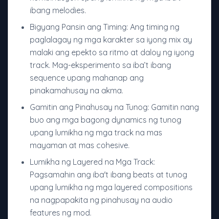
ibang melodies.
Bigyang Pansin ang Timing: Ang timing ng
paglalagay ng mga karakter sa iyong mix ay
malaki ang epekto sa ritmo at daloy ng iyong
track. Mag-eksperimento sa iba’t ibang
sequence upang mahanap ang
pinakamahusay na akma.
Gamitin ang Pinahusay na Tunog: Gamitin nang
buo ang mga bagong dynamics ng tunog
upang lumikha ng mga track na mas
mayaman at mas cohesive.
Lumikha ng Layered na Mga Track:
Pagsamahin ang iba't ibang beats at tunog
upang lumikha ng mga layered compositions
na nagpapakita ng pinahusay na audio
features ng mod.