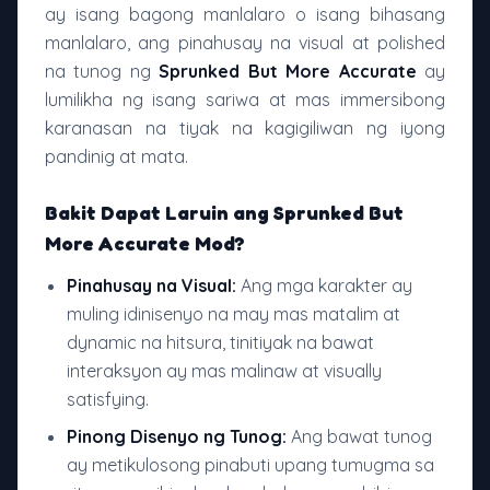
ay isang bagong manlalaro o isang bihasang
manlalaro, ang pinahusay na visual at polished
na tunog ng
Sprunked But More Accurate
ay
lumilikha ng isang sariwa at mas immersibong
karanasan na tiyak na kagigiliwan ng iyong
pandinig at mata.
Bakit Dapat Laruin ang Sprunked But
More Accurate Mod?
Pinahusay na Visual:
Ang mga karakter ay
muling idinisenyo na may mas matalim at
dynamic na hitsura, tinitiyak na bawat
interaksyon ay mas malinaw at visually
satisfying.
Pinong Disenyo ng Tunog:
Ang bawat tunog
ay metikulosong pinabuti upang tumugma sa