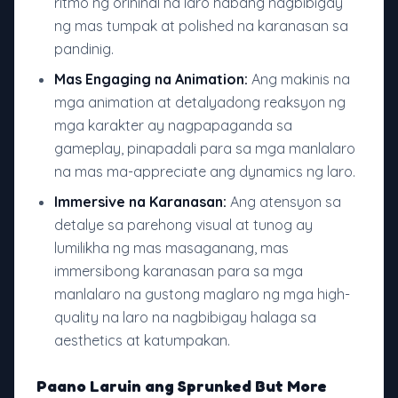
ritmo ng orihinal na laro habang nagbibigay
ng mas tumpak at polished na karanasan sa
pandinig.
Mas Engaging na Animation:
Ang makinis na
mga animation at detalyadong reaksyon ng
mga karakter ay nagpapaganda sa
gameplay, pinapadali para sa mga manlalaro
na mas ma-appreciate ang dynamics ng laro.
Immersive na Karanasan:
Ang atensyon sa
detalye sa parehong visual at tunog ay
lumilikha ng mas masaganang, mas
immersibong karanasan para sa mga
manlalaro na gustong maglaro ng mga high-
quality na laro na nagbibigay halaga sa
aesthetics at katumpakan.
Paano Laruin ang Sprunked But More