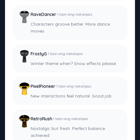
·
RaveDancer
1 taon ang nakalipas
Characters groove better. More dance
moves
·
FrostyG
1 taon ang nakalipas
Winter theme when? Snow effects please
·
PixelPioneer
1 taon ang nakalipas
New interactions feel natural. Good job
·
RetroRush
1 taon ang nakalipas
Nostalgic but fresh. Perfect balance
achieved