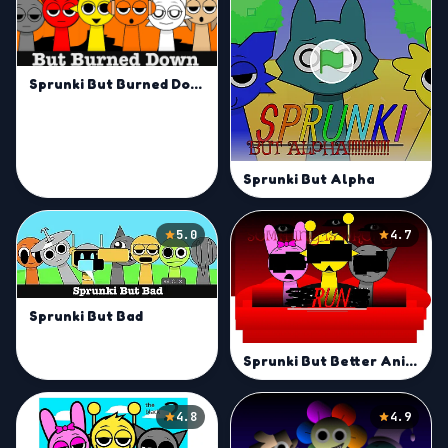
Sprunki But Burned Down Mod
Sprunki But Alpha
5.0
4.7
Sprunki But Bad
Sprunki But Better Animations
4.8
4.9