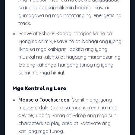
sa iyong pagkamalikhain habang ikaw ay
gumagawa ng mga natatanging, energetic na
track.
I-save at I-share: Kapag natapos ka na sa
iyong solar mix, i-save ito at ibahagi ang iyong
likha sa mga kaibigan. Ipakita ang iyong
musikal na talento at hayaang maranasan ng
iba ang kahanga-hangang tunog ng iyong
sunny na mga himig!
Mga Kontrol ng Laro
Mouse o Touchscreen
: Gamitin ang iyong
mouse o daliri (para sa touchscreen na mga
device) upang i-drag at i-drop ang mga sun
characters sa play area at i-activate ang
kanilang mga tunog.