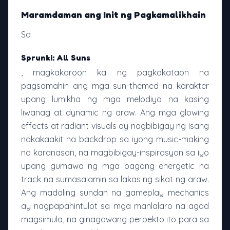
Maramdaman ang Init ng Pagkamalikhain
Sa
Sprunki: All Suns
, magkakaroon ka ng pagkakataon na
pagsamahin ang mga sun-themed na karakter
upang lumikha ng mga melodiya na kasing
liwanag at dynamic ng araw. Ang mga glowing
effects at radiant visuals ay nagbibigay ng isang
nakakaakit na backdrop sa iyong music-making
na karanasan, na magbibigay-inspirasyon sa iyo
upang gumawa ng mga bagong energetic na
track na sumasalamin sa lakas ng sikat ng araw.
Ang madaling sundan na gameplay mechanics
ay nagpapahintulot sa mga manlalaro na agad
magsimula, na ginagawang perpekto ito para sa