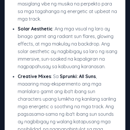
masiglang vibe ng musika na perpekto para
sa mga tagahanga ng energetic at upbeat na
mga track.
Solar Aesthetic
: Ang mga visual ng laro ay
binago gamit ang radiant sun flares, glowing
effects, at mga makulay na backdrop. Ang
solar aesthetic ay nagbibigay sa laro ng isang
immersive, sun-soaked na kapaligiran na
nagpapahusay sa kabuuang karanasan.
Creative Mixes
: Sa
Sprunki: All Suns
,
maaaring mag-eksperimento ang mga
manlalaro gamit ang iba't ibang sun
characters upang lumikha ng kanilang sariling
mga energetic o soothing na mga track. Ang
pagsasama-sama ng iba't ibang sun sounds
ay nagbibigay ng walang katapusang mga
posibilidad, na nagpapahintulot sa mga