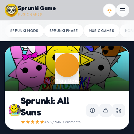
Skip to content
Sprunki Game
MUSIC GAMES
SPRUNKI MODS
SPRUNKI PHASE
MUSIC GAMES
HOR
Play Now
Sprunki: All
Suns
·
4.96 / 5
86 Comments