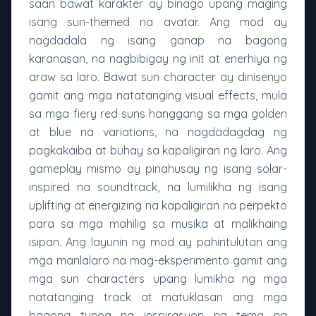
saan bawat karakter ay binago upang maging
isang sun-themed na avatar. Ang mod ay
nagdadala ng isang ganap na bagong
karanasan, na nagbibigay ng init at enerhiya ng
araw sa laro. Bawat sun character ay dinisenyo
gamit ang mga natatanging visual effects, mula
sa mga fiery red suns hanggang sa mga golden
at blue na variations, na nagdadagdag ng
pagkakaiba at buhay sa kapaligiran ng laro. Ang
gameplay mismo ay pinahusay ng isang solar-
inspired na soundtrack, na lumilikha ng isang
uplifting at energizing na kapaligiran na perpekto
para sa mga mahilig sa musika at malikhaing
isipan. Ang layunin ng mod ay pahintulutan ang
mga manlalaro na mag-eksperimento gamit ang
mga sun characters upang lumikha ng mga
natatanging track at matuklasan ang mga
bagong tunog na inspirasyon ng tema ng