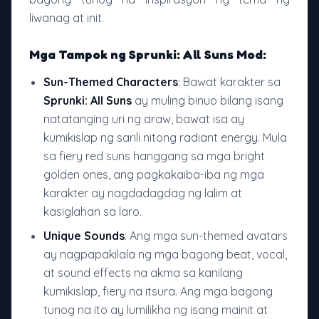
liwanag at init.
Mga Tampok ng Sprunki: All Suns Mod:
Sun-Themed Characters
: Bawat karakter sa
Sprunki: All Suns
ay muling binuo bilang isang
natatanging uri ng araw, bawat isa ay
kumikislap ng sarili nitong radiant energy. Mula
sa fiery red suns hanggang sa mga bright
golden ones, ang pagkakaiba-iba ng mga
karakter ay nagdadagdag ng lalim at
kasiglahan sa laro.
Unique Sounds
: Ang mga sun-themed avatars
ay nagpapakilala ng mga bagong beat, vocal,
at sound effects na akma sa kanilang
kumikislap, fiery na itsura. Ang mga bagong
tunog na ito ay lumilikha ng isang mainit at