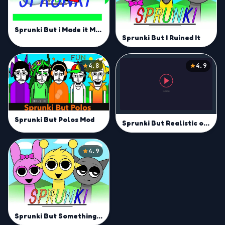
Sprunki But i Made it Mod
Sprunki But I Ruined It
4.8
4.9
Sprunki But Polos Mod
Sprunki But Realistic of them
4.9
Sprunki But Something Is Wrong