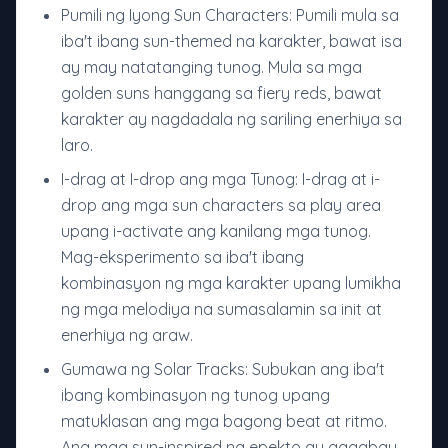
Pumili ng Iyong Sun Characters: Pumili mula sa
iba't ibang sun-themed na karakter, bawat isa
ay may natatanging tunog. Mula sa mga
golden suns hanggang sa fiery reds, bawat
karakter ay nagdadala ng sariling enerhiya sa
laro.
I-drag at I-drop ang mga Tunog: I-drag at i-
drop ang mga sun characters sa play area
upang i-activate ang kanilang mga tunog.
Mag-eksperimento sa iba't ibang
kombinasyon ng mga karakter upang lumikha
ng mga melodiya na sumasalamin sa init at
enerhiya ng araw.
Gumawa ng Solar Tracks: Subukan ang iba't
ibang kombinasyon ng tunog upang
matuklasan ang mga bagong beat at ritmo.
Ang mga sun-inspired na epekto ay gagabay