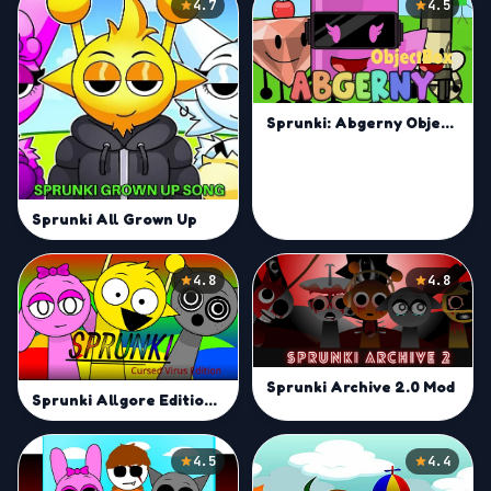
4.7
4.5
Sprunki: Abgerny Objectbox
Sprunki All Grown Up
4.8
4.8
Sprunki Archive 2.0 Mod
Sprunki Allgore Edition Mod
4.5
4.4