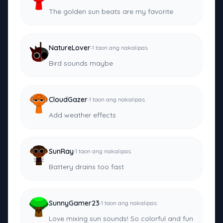
The golden sun beats are my favorite
·
NatureLover
1 taon ang nakalipas
Bird sounds maybe
·
CloudGazer
1 taon ang nakalipas
Add weather effects
·
SunRay
1 taon ang nakalipas
Battery drains too fast
·
SunnyGamer23
1 taon ang nakalipas
Love mixing sun sounds! So colorful and fun