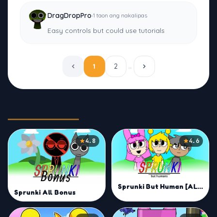
·
DragDropPro
1 taon ang nakalipas
Easy controls but could use tutorials
1
2
…
Related Games
4.8
4.6
Sprunki But Human [ALL CHARACTERS]
Sprunki All Bonus