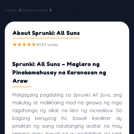
Home
Sprunki Mods
Sprunki: All Suns
About Sprunki: All Suns
9033 votes
Sprunki: All Suns – Maglaro ng
Pinakamahusay na Karanasan ng
Araw
Maligayang pagdating sa
Sprunki: All Suns
, ang
makulay at malikhaing mod na ginawa ng mga
tagahanga ng sikat na laro ng
Incredibox
. Sa
bagong bersyong ito, bawat karakter ay
pinalitan ng isang natatanging avatar na may
temang araw, bawat isa ay naglalabas ng sarili