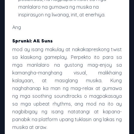
manlalaro na gumawa ng musika na
inspirasyon ng liwanag, init, at enerhiya.
Ang
Sprunki: All Suns
mod ay isang makulay at nakakapreskong twist
sa klasikong gameplay. Perpekto ito para sa
mga manlalaro na gustong mag-enjoy sa
kamangha-manghang visual, malikhaing
kalayaan, at masiglang musika. Kung
naghahanap ka man ng mag-relax at gumawa
ng mga soothing soundtracks o magpakasaya
sa mga upbeat rhythms, ang mod na ito ay
nagbibigay ng isang natatangi at kapana-
panabik na platform upang tuklasin ang lakas ng
musika at araw.