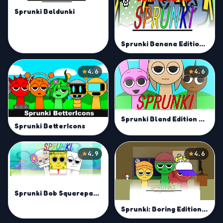
Sprunki Baldunki
Sprunki Banana Edition Mod
4.6
4.6
Sprunki Bland Edition Mod
Sprunki BetterIcons
4.9
4.6
Sprunki Bob Squarepants Mod
Sprunki: Boring Edition Mod