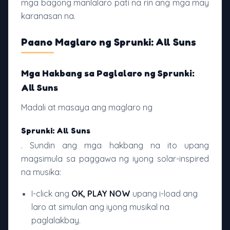
mga bagong manlalaro pati na rin ang mga may
karanasan na.
Paano Maglaro ng Sprunki: All Suns
Mga Hakbang sa Paglalaro ng Sprunki:
All Suns
Madali at masaya ang maglaro ng
Sprunki: All Suns
. Sundin ang mga hakbang na ito upang
magsimula sa paggawa ng iyong solar-inspired
na musika:
I-click ang
OK, PLAY NOW
upang i-load ang
laro at simulan ang iyong musikal na
paglalakbay.