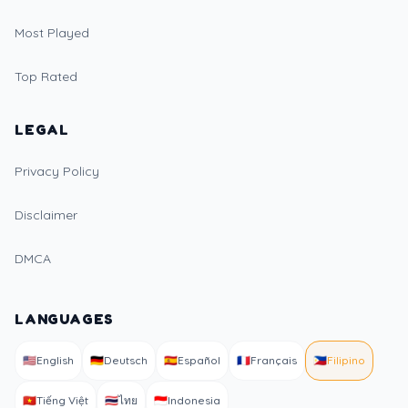
Most Played
Top Rated
LEGAL
Privacy Policy
Disclaimer
DMCA
LANGUAGES
🇺🇸
English
🇩🇪
Deutsch
🇪🇸
Español
🇫🇷
Français
🇵🇭
Filipino
🇻🇳
Tiếng Việt
🇹🇭
ไทย
🇮🇩
Indonesia