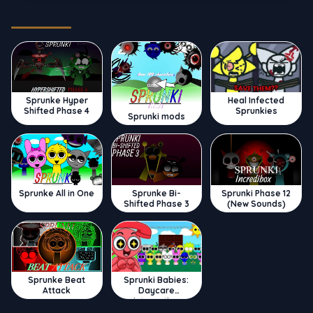
Trending
Sprunke Hyper
Heal Infected
Shifted Phase 4
Sprunkies
Sprunki mods
Sprunke All in One
Sprunke Bi-
Sprunki Phase 12
Shifted Phase 3
(New Sounds)
Sprunke Beat
Sprunki Babies:
Attack
Daycare
Interactive