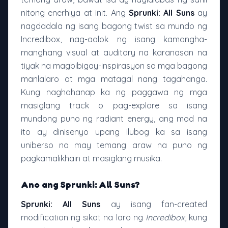
nitong enerhiya at init. Ang
Sprunki: All Suns
ay
nagdadala ng isang bagong twist sa mundo ng
Incredibox, nag-aalok ng isang kamangha-
manghang visual at auditory na karanasan na
tiyak na magbibigay-inspirasyon sa mga bagong
manlalaro at mga matagal nang tagahanga.
Kung naghahanap ka ng paggawa ng mga
masiglang track o pag-explore sa isang
mundong puno ng radiant energy, ang mod na
ito ay dinisenyo upang ilubog ka sa isang
uniberso na may temang araw na puno ng
pagkamalikhain at masiglang musika.
Ano ang Sprunki: All Suns?
Sprunki: All Suns
ay isang fan-created
modification ng sikat na laro ng
Incredibox
, kung