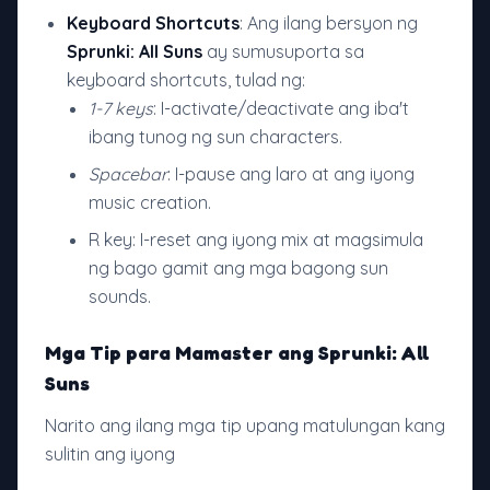
Keyboard Shortcuts
: Ang ilang bersyon ng
Sprunki: All Suns
ay sumusuporta sa
keyboard shortcuts, tulad ng:
1-7 keys
: I-activate/deactivate ang iba't
ibang tunog ng sun characters.
Spacebar
: I-pause ang laro at ang iyong
music creation.
R key: I-reset ang iyong mix at magsimula
ng bago gamit ang mga bagong sun
sounds.
Mga Tip para Mamaster ang Sprunki: All
Suns
Narito ang ilang mga tip upang matulungan kang
sulitin ang iyong