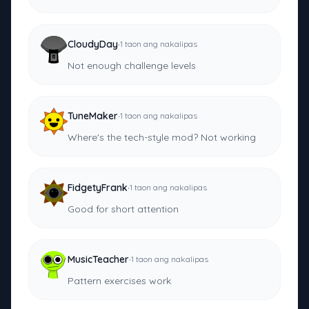
·
CloudyDay
1 taon ang nakalipas
Not enough challenge levels
·
TuneMaker
1 taon ang nakalipas
Where's the tech-style mod? Not working
·
FidgetyFrank
1 taon ang nakalipas
Good for short attention
·
MusicTeacher
1 taon ang nakalipas
Pattern exercises work