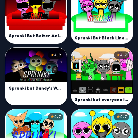
Sprunki But Better Animations
Sprunki But Black Lines Mod
4.9
4.7
Sprunki but Dandy's World Characters Mod
Sprunki but everyone is alive
4.7
4.7