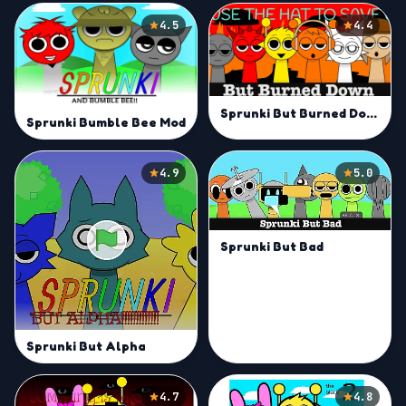
4.5
4.4
Sprunki But Burned Down Mod
Sprunki Bumble Bee Mod
4.9
5.0
Sprunki But Bad
Sprunki But Alpha
4.7
4.8