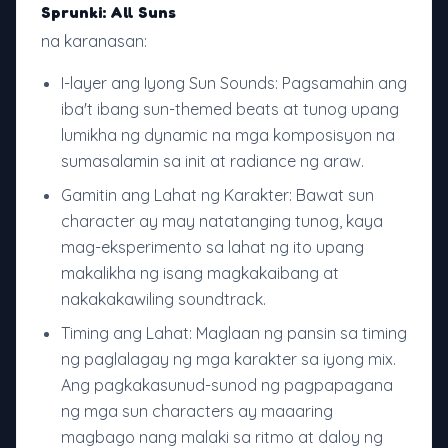
Sprunki: All Suns
na karanasan:
I-layer ang Iyong Sun Sounds: Pagsamahin ang
iba't ibang sun-themed beats at tunog upang
lumikha ng dynamic na mga komposisyon na
sumasalamin sa init at radiance ng araw.
Gamitin ang Lahat ng Karakter: Bawat sun
character ay may natatanging tunog, kaya
mag-eksperimento sa lahat ng ito upang
makalikha ng isang magkakaibang at
nakakakawiling soundtrack.
Timing ang Lahat: Maglaan ng pansin sa timing
ng paglalagay ng mga karakter sa iyong mix.
Ang pagkakasunud-sunod ng pagpapagana
ng mga sun characters ay maaaring
magbago nang malaki sa ritmo at daloy ng