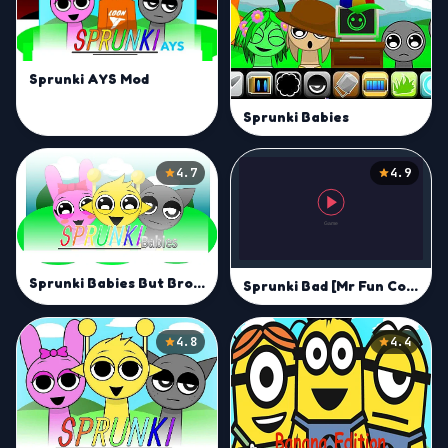
Sprunki AYS Mod
Sprunki Babies
4.7
4.9
Sprunki Babies But Broken Mod
Sprunki Bad [Mr Fun Computer]
4.8
4.4