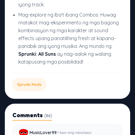
iyong track.
Mag-explore ng Iba't ibang Combos: Huwag
matakot mag-eksperimento ng mga bagong
kombinasyon ng mga karakter at sound
effects upang panatilihing fresh at kapana-
panabik ang iyong musika. Ang mundo ng
Sprunki: All Suns
ay nag-aalok ng walang
katapusang mga posibilidad!
Sprunki Mods
Comments
(86)
·
MusicLover99
1 taon ang nakalipas