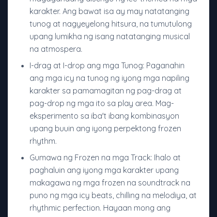
karakter. Ang bawat isa ay may natatanging
tunog at nagyeyelong hitsura, na tumutulong
upang lumikha ng isang natatanging musical
na atmospera.
I-drag at I-drop ang mga Tunog: Paganahin
ang mga icy na tunog ng iyong mga napiling
karakter sa pamamagitan ng pag-drag at
pag-drop ng mga ito sa play area. Mag-
eksperimento sa iba't ibang kombinasyon
upang buuin ang iyong perpektong frozen
rhythm.
Gumawa ng Frozen na mga Track: Ihalo at
paghaluin ang iyong mga karakter upang
makagawa ng mga frozen na soundtrack na
puno ng mga icy beats, chilling na melodiya, at
rhythmic perfection. Hayaan mong ang