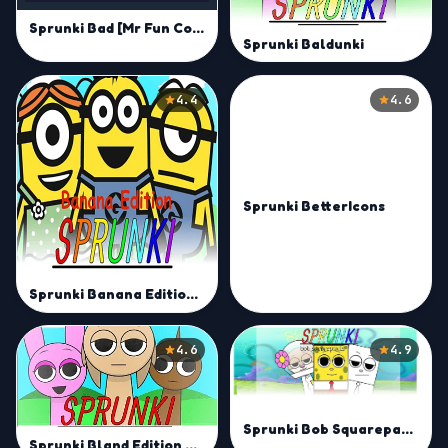
Sprunki Bad [Mr Fun Computer]
Sprunki Baldunki
4.4
4.6
Sprunki BetterIcons
Sprunki Banana Edition Mod
4.6
4.9
Sprunki Bob Squarepants Mod
Sprunki Bland Edition Mod