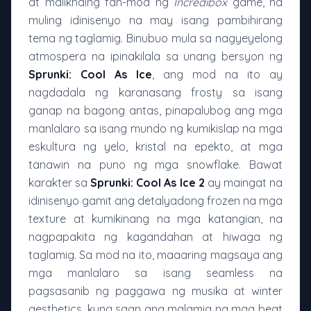
at malikhaing fan-mod ng
Incredibox
game, na
muling idinisenyo na may isang pambihirang
tema ng taglamig. Binubuo mula sa nagyeyelong
atmospera na ipinakilala sa unang bersyon ng
Sprunki: Cool As Ice
, ang mod na ito ay
nagdadala ng karanasang frosty sa isang
ganap na bagong antas, pinapalubog ang mga
manlalaro sa isang mundo ng kumikislap na mga
eskultura ng yelo, kristal na epekto, at mga
tanawin na puno ng mga snowflake. Bawat
karakter sa
Sprunki: Cool As Ice 2
ay maingat na
idinisenyo gamit ang detalyadong frozen na mga
texture at kumikinang na mga katangian, na
nagpapakita ng kagandahan at hiwaga ng
taglamig. Sa mod na ito, maaaring magsaya ang
mga manlalaro sa isang seamless na
pagsasanib ng paggawa ng musika at winter
aesthetics, kung saan ang malamig na mga beat