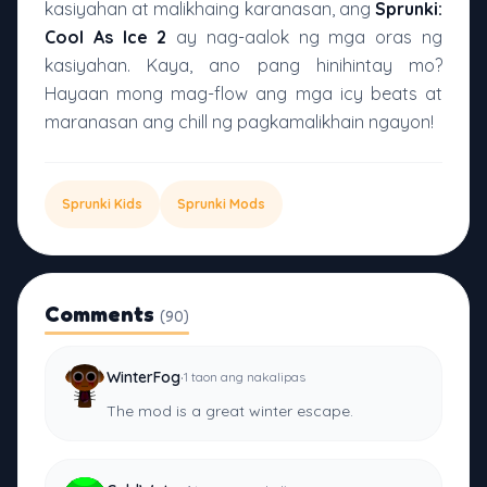
kasiyahan at malikhaing karanasan, ang
Sprunki:
Cool As Ice 2
ay nag-aalok ng mga oras ng
kasiyahan. Kaya, ano pang hinihintay mo?
Hayaan mong mag-flow ang mga icy beats at
maranasan ang chill ng pagkamalikhain ngayon!
Sprunki Kids
Sprunki Mods
Comments
(90)
·
WinterFog
1 taon ang nakalipas
The mod is a great winter escape.