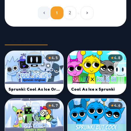
1
2
…
Related Games
4.5
4.8
Cool As Ice x Sprunki
Sprunki: Cool As Ice Original
4.7
4.6