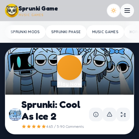
Skip to content
Sprunki Game
MUSIC GAMES
SPRUNKI MODS
SPRUNKI PHASE
MUSIC GAMES
HOR
Play Now
Sprunki: Cool
As Ice 2
·
4.65 / 5
90 Comments