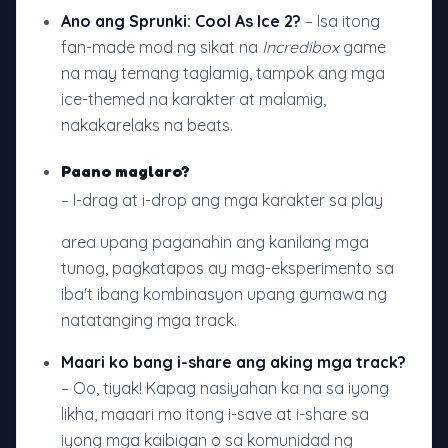
Ano ang Sprunki: Cool As Ice 2?
– Isa itong
fan-made mod ng sikat na
Incredibox
game
na may temang taglamig, tampok ang mga
ice-themed na karakter at malamig,
nakakarelaks na beats.
Paano maglaro?
– I-drag at i-drop ang mga karakter sa play
area upang paganahin ang kanilang mga
tunog, pagkatapos ay mag-eksperimento sa
iba't ibang kombinasyon upang gumawa ng
natatanging mga track.
Maari ko bang i-share ang aking mga track?
– Oo, tiyak! Kapag nasiyahan ka na sa iyong
likha, maaari mo itong i-save at i-share sa
iyong mga kaibigan o sa komunidad ng