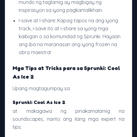
mundo ng taglamig ay magbigay ng
inspirasyon sa iyong pagkamalikhain.
I-save at I-share: Kapag tapos na ang iyong
track, i-save ito at i-share sa iyong mga
kaibigan o sa komunidad ng Sprunki. Hayaan
ang iba na maranasan ang iyong frozen na
obra maestra!
Mga Tips at Tricks para sa Sprunki: Cool
As Ice 2
Upang magtagumpay sa
Sprunki: Cool As Ice 2
at makagawa ng pinakamalamig na
soundscapes, narito ang ilang mga expert na
tips: