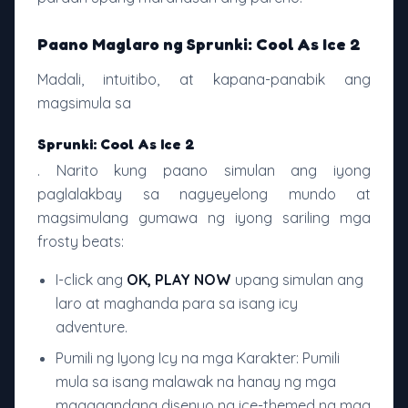
Paano Maglaro ng Sprunki: Cool As Ice 2
Madali, intuitibo, at kapana-panabik ang
magsimula sa
Sprunki: Cool As Ice 2
. Narito kung paano simulan ang iyong
paglalakbay sa nagyeyelong mundo at
magsimulang gumawa ng iyong sariling mga
frosty beats:
I-click ang
OK, PLAY NOW
upang simulan ang
laro at maghanda para sa isang icy
adventure.
Pumili ng Iyong Icy na mga Karakter: Pumili
mula sa isang malawak na hanay ng mga
magagandang disenyo ng ice-themed na mga