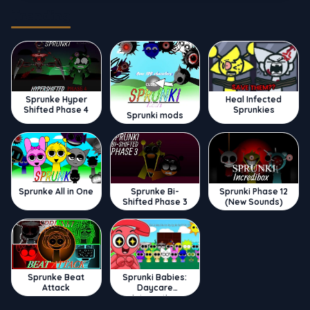
Trending
Sprunke Hyper
Heal Infected
Shifted Phase 4
Sprunkies
Sprunki mods
Sprunke All in One
Sprunke Bi-
Sprunki Phase 12
Shifted Phase 3
(New Sounds)
Sprunke Beat
Sprunki Babies:
Attack
Daycare
Interactive