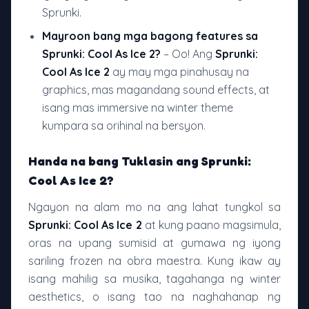
Sprunki.
Mayroon bang mga bagong features sa
Sprunki: Cool As Ice 2?
– Oo! Ang
Sprunki:
Cool As Ice 2
ay may mga pinahusay na
graphics, mas magandang sound effects, at
isang mas immersive na winter theme
kumpara sa orihinal na bersyon.
Handa na bang Tuklasin ang Sprunki:
Cool As Ice 2?
Ngayon na alam mo na ang lahat tungkol sa
Sprunki: Cool As Ice 2
at kung paano magsimula,
oras na upang sumisid at gumawa ng iyong
sariling frozen na obra maestra. Kung ikaw ay
isang mahilig sa musika, tagahanga ng winter
aesthetics, o isang tao na naghahanap ng