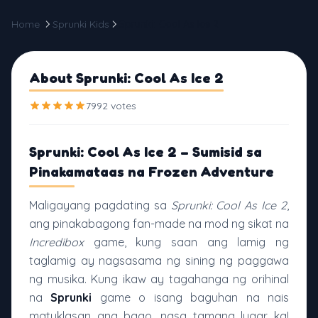
Home
Sprunki Kids
Sprunki: Cool As Ice 2
About Sprunki: Cool As Ice 2
7992 votes
Sprunki: Cool As Ice 2 – Sumisid sa
Pinakamataas na Frozen Adventure
Maligayang pagdating sa
Sprunki: Cool As Ice 2
,
ang pinakabagong fan-made na mod ng sikat na
Incredibox
game, kung saan ang lamig ng
taglamig ay nagsasama ng sining ng paggawa
ng musika. Kung ikaw ay tagahanga ng orihinal
na
Sprunki
game o isang baguhan na nais
matuklasan ang bago, nasa tamang lugar ka!