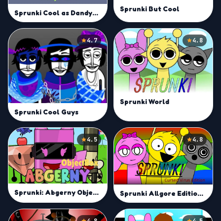
Sprunki But Cool
Sprunki Cool as Dandys World
4.7
4.8
Sprunki World
Sprunki Cool Guys
4.5
4.8
Sprunki: Abgerny Objectbox
Sprunki Allgore Edition Mod
4.8
4.5