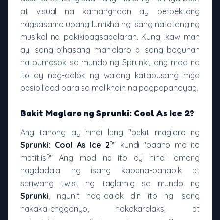
at visual na kamanghaan ay perpektong
nagsasama upang lumikha ng isang natatanging
musikal na pakikipagsapalaran. Kung ikaw man
ay isang bihasang manlalaro o isang baguhan
na pumasok sa mundo ng Sprunki, ang mod na
ito ay nag-aalok ng walang katapusang mga
posibilidad para sa malikhain na pagpapahayag.
Bakit Maglaro ng Sprunki: Cool As Ice 2?
Ang tanong ay hindi lang "bakit maglaro ng
Sprunki: Cool As Ice 2
?" kundi "paano mo ito
matitiis?" Ang mod na ito ay hindi lamang
nagdadala ng isang kapana-panabik at
sariwang twist ng taglamig sa mundo ng
Sprunki
, ngunit nag-aalok din ito ng isang
nakaka-engganyo, nakakarelaks, at