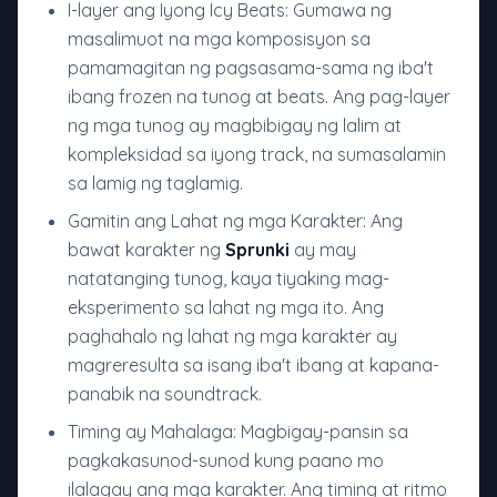
I-layer ang Iyong Icy Beats: Gumawa ng
masalimuot na mga komposisyon sa
pamamagitan ng pagsasama-sama ng iba't
ibang frozen na tunog at beats. Ang pag-layer
ng mga tunog ay magbibigay ng lalim at
kompleksidad sa iyong track, na sumasalamin
sa lamig ng taglamig.
Gamitin ang Lahat ng mga Karakter: Ang
bawat karakter ng
Sprunki
ay may
natatanging tunog, kaya tiyaking mag-
eksperimento sa lahat ng mga ito. Ang
paghahalo ng lahat ng mga karakter ay
magreresulta sa isang iba't ibang at kapana-
panabik na soundtrack.
Timing ay Mahalaga: Magbigay-pansin sa
pagkakasunod-sunod kung paano mo
ilalagay ang mga karakter. Ang timing at ritmo