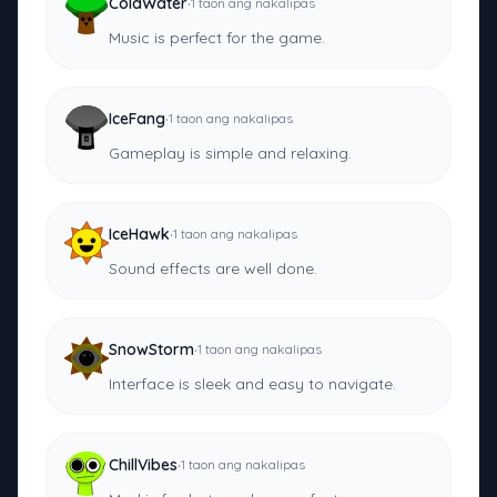
·
ColdWater
1 taon ang nakalipas
Music is perfect for the game.
·
IceFang
1 taon ang nakalipas
Gameplay is simple and relaxing.
·
IceHawk
1 taon ang nakalipas
Sound effects are well done.
·
SnowStorm
1 taon ang nakalipas
Interface is sleek and easy to navigate.
·
ChillVibes
1 taon ang nakalipas