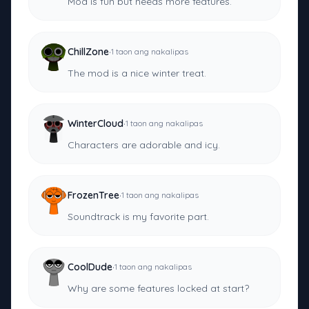
Mod is fun but needs more features.
·
ChillZone
1 taon ang nakalipas
The mod is a nice winter treat.
·
WinterCloud
1 taon ang nakalipas
Characters are adorable and icy.
·
FrozenTree
1 taon ang nakalipas
Soundtrack is my favorite part.
·
CoolDude
1 taon ang nakalipas
Why are some features locked at start?