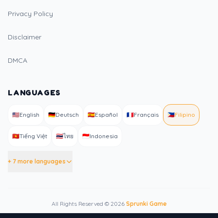
Privacy Policy
Disclaimer
DMCA
LANGUAGES
🇺🇸
English
🇩🇪
Deutsch
🇪🇸
Español
🇫🇷
Français
🇵🇭
Filipino
🇻🇳
Tiếng Việt
🇹🇭
ไทย
🇮🇩
Indonesia
+ 7 more languages
All Rights Reserved © 2026
Sprunki Game