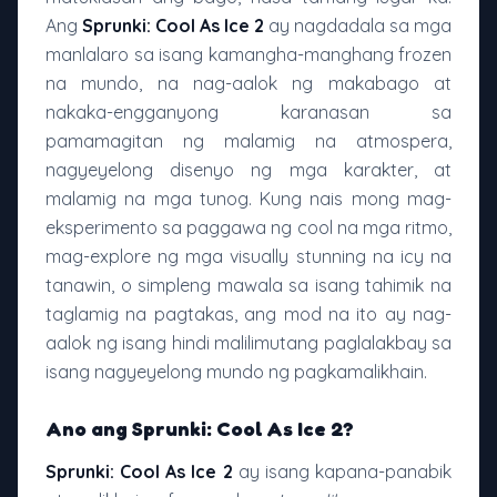
Ang
Sprunki: Cool As Ice 2
ay nagdadala sa mga
manlalaro sa isang kamangha-manghang frozen
na mundo, na nag-aalok ng makabago at
nakaka-engganyong karanasan sa
pamamagitan ng malamig na atmospera,
nagyeyelong disenyo ng mga karakter, at
malamig na mga tunog. Kung nais mong mag-
eksperimento sa paggawa ng cool na mga ritmo,
mag-explore ng mga visually stunning na icy na
tanawin, o simpleng mawala sa isang tahimik na
taglamig na pagtakas, ang mod na ito ay nag-
aalok ng isang hindi malilimutang paglalakbay sa
isang nagyeyelong mundo ng pagkamalikhain.
Ano ang Sprunki: Cool As Ice 2?
Sprunki: Cool As Ice 2
ay isang kapana-panabik