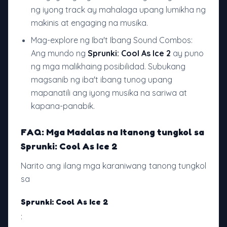
ng iyong track ay mahalaga upang lumikha ng
makinis at engaging na musika.
Mag-explore ng Iba't Ibang Sound Combos:
Ang mundo ng
Sprunki: Cool As Ice 2
ay puno
ng mga malikhaing posibilidad. Subukang
magsanib ng iba't ibang tunog upang
mapanatili ang iyong musika na sariwa at
kapana-panabik.
FAQ: Mga Madalas na Itanong tungkol sa
Sprunki: Cool As Ice 2
Narito ang ilang mga karaniwang tanong tungkol
sa
Sprunki: Cool As Ice 2
: