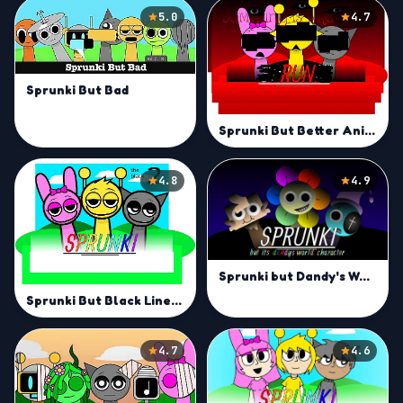
5.0
4.7
Sprunki But Bad
Sprunki But Better Animations
4.8
4.9
Sprunki but Dandy's World Characters Mod
Sprunki But Black Lines Mod
4.7
4.6