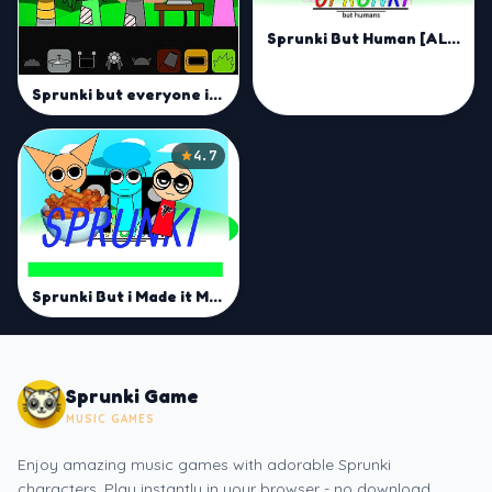
Sprunki But Human [ALL CHARACTERS]
Sprunki but everyone is alive
4.7
Sprunki But i Made it Mod
Sprunki Game
MUSIC GAMES
Enjoy amazing music games with adorable Sprunki
characters. Play instantly in your browser - no download