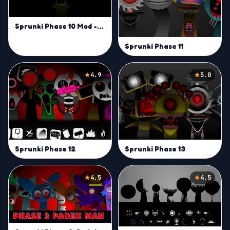
Sprunki Phase 10 Mod -Play on Sprunki Incredibox Game
Sprunki Phase 11
4.9
5.0
Sprunki Phase 12
Sprunki Phase 13
4.5
4.5