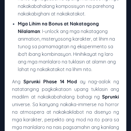
nakakabahalang komposisyon na parehong
nakakabighani at nakakatakot.
Mga Lihim na Bonus at Nakatagong
Nilalaman
: I-unlock ang mga nakatagong
animation, misteryosong karakter, at lihim na
tunog sa pamamagitan ng eksperimento sa
iba't ibang kombinasyon. Hinihikayat ng laro
ang mga manlalaro na tuklasin at alamin ang
lahat ng nakakatakot na lihim nito.
Ang
Sprunki Phase 14 Mod
ay nag-aalok ng
natatanging pagkakataon upang tuklasin ang
madilim at nakakabahalang bahagi ng
Sprunki
universe. Sa kanyang nakaka-immerse na horror
na atmospera at nakakakilabot na disenyo ng
mga karakter, perpekto ang mod na ito para sa
mga manlalaro na nais pagsamahin ang kanilang