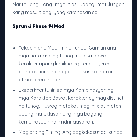
Narito ang ilang mga tips upang matulungan
kang masulit ang iyong karanasan sa
Sprunki Phase 14 Mod
:
Yakapin ang Madilim na Tunog: Gamitin ang
mga natatanging tunog mula sa bawat
karakter upang lumikha ng eerie, layered
compositions na nagpapalakas sa horror
atmosphere ng laro.
Eksperimentuhin sa mga Kombinasyon ng
mga Karakter: Bawat karakter ay may distinct
na tunog. Huwag matakot mag-mix at match
upang matuklasan ang mga bagong
kombinasyon na hindi inaasahan.
Maglaro ng Timing: Ang pagkakasunod-sunod