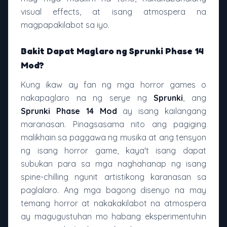
visual effects, at isang atmospera na
magpapakilabot sa iyo.
Bakit Dapat Maglaro ng Sprunki Phase 14
Mod?
Kung ikaw ay fan ng mga horror games o
nakapaglaro na ng serye ng
Sprunki
, ang
Sprunki Phase 14 Mod
ay isang kailangang
maranasan. Pinagsasama nito ang pagiging
malikhain sa paggawa ng musika at ang tensyon
ng isang horror game, kaya't isang dapat
subukan para sa mga naghahanap ng isang
spine-chilling ngunit artistikong karanasan sa
paglalaro. Ang mga bagong disenyo na may
temang horror at nakakakilabot na atmospera
ay magugustuhan mo habang eksperimentuhin