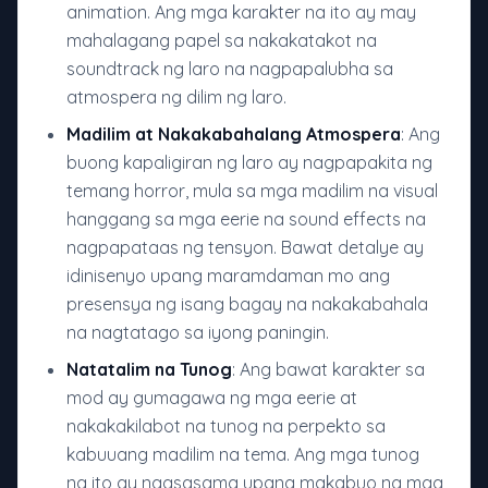
animation. Ang mga karakter na ito ay may
mahalagang papel sa nakakatakot na
soundtrack ng laro na nagpapalubha sa
atmospera ng dilim ng laro.
Madilim at Nakakabahalang Atmospera
: Ang
buong kapaligiran ng laro ay nagpapakita ng
temang horror, mula sa mga madilim na visual
hanggang sa mga eerie na sound effects na
nagpapataas ng tensyon. Bawat detalye ay
idinisenyo upang maramdaman mo ang
presensya ng isang bagay na nakakabahala
na nagtatago sa iyong paningin.
Natatalim na Tunog
: Ang bawat karakter sa
mod ay gumagawa ng mga eerie at
nakakakilabot na tunog na perpekto sa
kabuuang madilim na tema. Ang mga tunog
na ito ay nagsasama upang makabuo ng mga