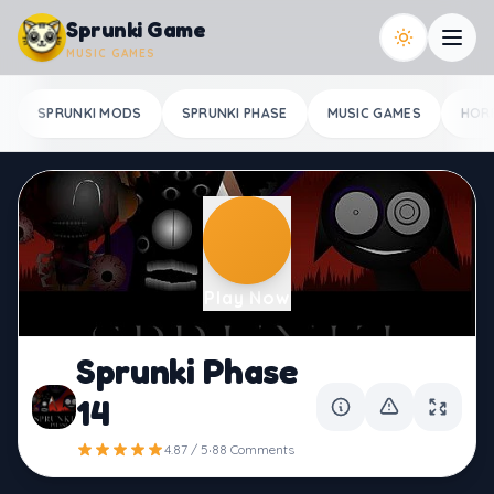
Skip to content
Sprunki Game
MUSIC GAMES
SPRUNKI MODS
SPRUNKI PHASE
MUSIC GAMES
HOR
Play Now
Sprunki Phase
14
·
4.87 / 5
88 Comments