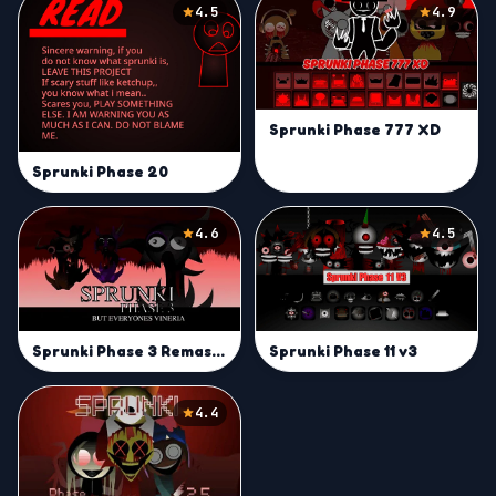
4.5
4.9
Sprunki Phase 777 XD
Sprunki Phase 20
4.6
4.5
Sprunki Phase 11 v3
Sprunki Phase 3 Remastered But Everyone is Vineria
4.4