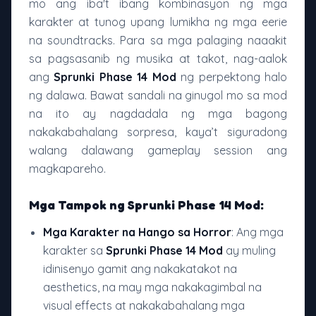
mo ang iba't ibang kombinasyon ng mga
karakter at tunog upang lumikha ng mga eerie
na soundtracks. Para sa mga palaging naaakit
sa pagsasanib ng musika at takot, nag-aalok
ang
Sprunki Phase 14 Mod
ng perpektong halo
ng dalawa. Bawat sandali na ginugol mo sa mod
na ito ay nagdadala ng mga bagong
nakakabahalang sorpresa, kaya’t siguradong
walang dalawang gameplay session ang
magkapareho.
Mga Tampok ng Sprunki Phase 14 Mod:
Mga Karakter na Hango sa Horror
: Ang mga
karakter sa
Sprunki Phase 14 Mod
ay muling
idinisenyo gamit ang nakakatakot na
aesthetics, na may mga nakakagimbal na
visual effects at nakakabahalang mga