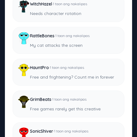
·
WitchHazel
1 taon ang nakalipas
Needs character rotation
·
RattleBones
1 taon ang nakalipas
My cat attacks the screen
·
HauntPro
1 taon ang nakalipas
Free and frightening? Count me in forever
·
GrimBeats
1 taon ang nakalipas
Free games rarely get this creative
·
SonicShiver
1 taon ang nakalipas