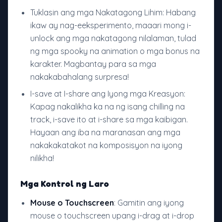
Tuklasin ang mga Nakatagong Lihim: Habang
ikaw ay nag-eeksperimento, maaari mong i-
unlock ang mga nakatagong nilalaman, tulad
ng mga spooky na animation o mga bonus na
karakter. Magbantay para sa mga
nakakabahalang surpresa!
I-save at I-share ang Iyong mga Kreasyon:
Kapag nakalikha ka na ng isang chilling na
track, i-save ito at i-share sa mga kaibigan.
Hayaan ang iba na maranasan ang mga
nakakakatakot na komposisyon na iyong
nilikha!
Mga Kontrol ng Laro
Mouse o Touchscreen
: Gamitin ang iyong
mouse o touchscreen upang i-drag at i-drop