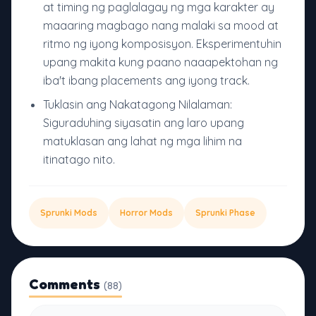
at timing ng paglalagay ng mga karakter ay
maaaring magbago nang malaki sa mood at
ritmo ng iyong komposisyon. Eksperimentuhin
upang makita kung paano naaapektohan ng
iba't ibang placements ang iyong track.
Tuklasin ang Nakatagong Nilalaman:
Siguraduhing siyasatin ang laro upang
matuklasan ang lahat ng mga lihim na
itinatago nito.
Sprunki Mods
Horror Mods
Sprunki Phase
Comments
(88)