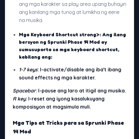
ang mga karakter sa play area upang buhayin
ang kanilang mga tunog at lumikha ng eerie
na musika.
Mga Keyboard Shortcut strong>: Ang ilang
bersyon ng
Sprunki Phase 14 Mod
ay
sumusuporta sa mga keyboard shortcut,
kabilang ang:
1-7 keys
: I-activate/disable ang iba't ibang
sound effects ng mga karakter.
Spacebar
: I-pause ang laro at itigil ang musika.
R key
: I-reset ang iyong kasalukuyang
komposisyon at magsimula muli.
Mga Tips at Tricks para sa Sprunki Phase
14 Mod