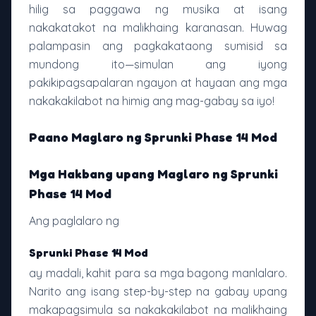
hilig sa paggawa ng musika at isang
nakakatakot na malikhaing karanasan. Huwag
palampasin ang pagkakataong sumisid sa
mundong ito—simulan ang iyong
pakikipagsapalaran ngayon at hayaan ang mga
nakakakilabot na himig ang mag-gabay sa iyo!
Paano Maglaro ng Sprunki Phase 14 Mod
Mga Hakbang upang Maglaro ng Sprunki
Phase 14 Mod
Ang paglalaro ng
Sprunki Phase 14 Mod
ay madali, kahit para sa mga bagong manlalaro.
Narito ang isang step-by-step na gabay upang
makapagsimula sa nakakakilabot na malikhaing