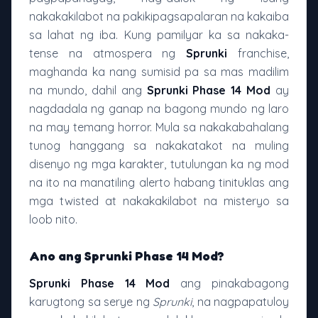
nakakakilabot na pakikipagsapalaran na kakaiba
sa lahat ng iba. Kung pamilyar ka sa nakaka-
tense na atmospera ng
Sprunki
franchise,
maghanda ka nang sumisid pa sa mas madilim
na mundo, dahil ang
Sprunki Phase 14 Mod
ay
nagdadala ng ganap na bagong mundo ng laro
na may temang horror. Mula sa nakakabahalang
tunog hanggang sa nakakatakot na muling
disenyo ng mga karakter, tutulungan ka ng mod
na ito na manatiling alerto habang tinituklas ang
mga twisted at nakakakilabot na misteryo sa
loob nito.
Ano ang Sprunki Phase 14 Mod?
Sprunki Phase 14 Mod
ang pinakabagong
karugtong sa serye ng
Sprunki
, na nagpapatuloy