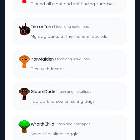
Played all night and still finding surprises
·
TerrorTom
1 taon ang nakalipas
My dog barks at the monster sounds
·
IronMaiden
1 taon ang nakalipas
Best with friends
·
GloomDude
1 taon ang nakalipas
Too dark to see on sunny days
·
WraithChild
1 taon ang nakalipas
Needs flashlight toggle