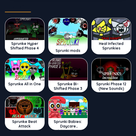
Trending
Sprunke Hyper
Heal Infected
Shifted Phase 4
Sprunkies
Sprunki mods
Sprunke All in One
Sprunke Bi-
Sprunki Phase 12
Shifted Phase 3
(New Sounds)
Sprunke Beat
Sprunki Babies:
Attack
Daycare
Interactive