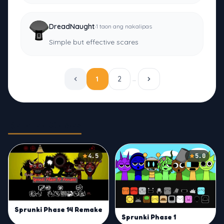
·
DreadNaught
1 taon ang nakalipas
Simple but effective scares
1
2
…
Related Games
4.5
5.0
Sprunki Phase 14 Remake
Sprunki Phase 1