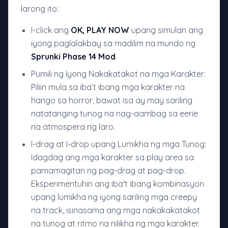
larong ito:
I-click ang
OK, PLAY NOW
upang simulan ang
iyong paglalakbay sa madilim na mundo ng
Sprunki Phase 14 Mod
.
Pumili ng Iyong Nakakatakot na mga Karakter:
Piliin mula sa iba’t ibang mga karakter na
hango sa horror, bawat isa ay may sariling
natatanging tunog na nag-aambag sa eerie
na atmospera ng laro.
I-drag at I-drop upang Lumikha ng mga Tunog:
Idagdag ang mga karakter sa play area sa
pamamagitan ng pag-drag at pag-drop.
Eksperimentuhin ang iba't ibang kombinasyon
upang lumikha ng iyong sariling mga creepy
na track, isinasama ang mga nakakakatakot
na tunog at ritmo na nilikha ng mga karakter.