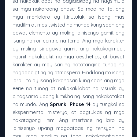
sa nakakakilabot na paglalakbay na nagsimula
sa mga nakaraang phase. Sa mod na ito, ang
mga manlalaro ay itinutulak sa isang mas
madilim at mas twisted na mundo kung saan ang
bawat elemento ay muling idinisenyo gamit ang
isang horror-centric na tema. Ang mga karakter
ay muling isinagawa gamit ang nakakagimbal,
ngunit nakakaakit na mga aesthetics, at bawat
karakter ay may sariling natatanging tunog na
nagpapaigting ng atmospera. Hindi lang ito isang
laro—ito ay isang karanasan kung saan ang mga
eerie na tunog at nakakakilabot na visuals ay
pinagsama upang lumikha ng isang nakakatakot
na mundo. Ang
Sprunki Phase 14
ay tungkol sa
eksperimento, misteryo, at pagtuklas ng mga
nakatagong lihim. Ang interface ng laro ay
idinisenyo upang magpataas ng tensyon, na
may mga madilim na tono, nakakabahalang