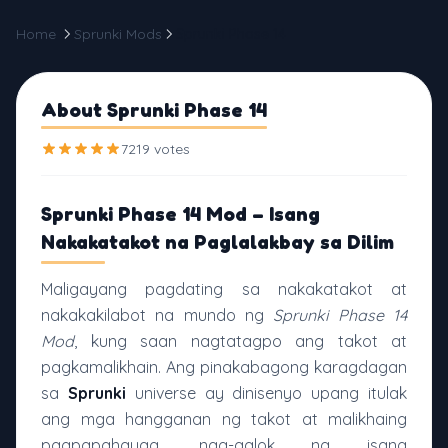
Home
Sprunki Mods
Sprunki Phase 14
About Sprunki Phase 14
7219 votes
Sprunki Phase 14 Mod – Isang
Nakakatakot na Paglalakbay sa Dilim
Maligayang pagdating sa nakakatakot at
nakakakilabot na mundo ng
Sprunki Phase 14
Mod
, kung saan nagtatagpo ang takot at
pagkamalikhain. Ang pinakabagong karagdagan
sa
Sprunki
universe ay dinisenyo upang itulak
ang mga hangganan ng takot at malikhaing
pagpapahayag, nag-aalok ng isang