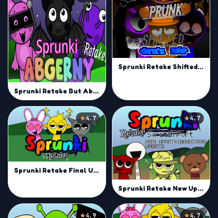
Sprunki Retake Shifted | Remix Your Sprunki Sound Today
Sprunki Retake But Abgerny
4.7
4.7
Sprunki Retake Final Update | Master Mix and Groove
Sprunki Retake New Update | Unleash Your Remix Skills Online
4.9
4.7