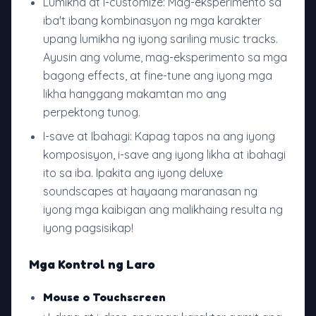
Lumikha at I-customize: Mag-eksperimento sa
iba't ibang kombinasyon ng mga karakter
upang lumikha ng iyong sariling music tracks.
Ayusin ang volume, mag-eksperimento sa mga
bagong effects, at fine-tune ang iyong mga
likha hanggang makamtan mo ang
perpektong tunog.
I-save at Ibahagi: Kapag tapos na ang iyong
komposisyon, i-save ang iyong likha at ibahagi
ito sa iba. Ipakita ang iyong deluxe
soundscapes at hayaang maranasan ng
iyong mga kaibigan ang malikhaing resulta ng
iyong pagsisikap!
Mga Kontrol ng Laro
Mouse o Touchscreen