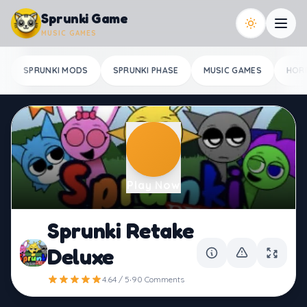
Skip to content
Sprunki Game
MUSIC GAMES
SPRUNKI MODS
SPRUNKI PHASE
MUSIC GAMES
HOR
Play Now
Sprunki Retake
Deluxe
·
4.64 / 5
90 Comments