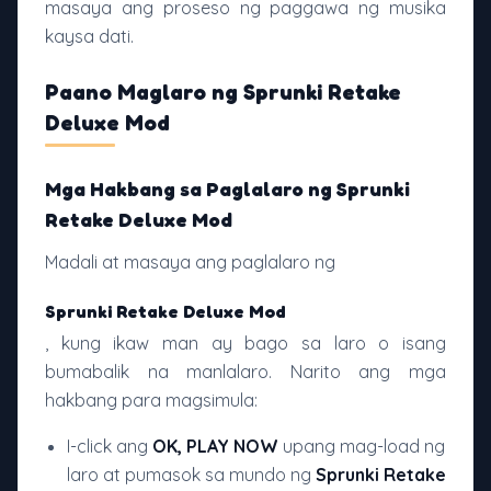
masaya ang proseso ng paggawa ng musika
kaysa dati.
Paano Maglaro ng Sprunki Retake
Deluxe Mod
Mga Hakbang sa Paglalaro ng Sprunki
Retake Deluxe Mod
Madali at masaya ang paglalaro ng
Sprunki Retake Deluxe Mod
, kung ikaw man ay bago sa laro o isang
bumabalik na manlalaro. Narito ang mga
hakbang para magsimula:
I-click ang
OK, PLAY NOW
upang mag-load ng
laro at pumasok sa mundo ng
Sprunki Retake