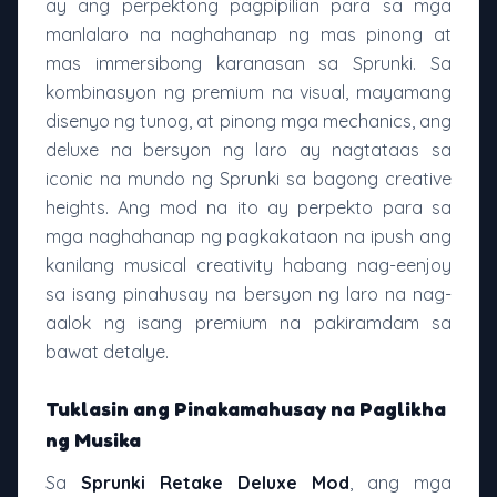
ay ang perpektong pagpipilian para sa mga
manlalaro na naghahanap ng mas pinong at
mas immersibong karanasan sa Sprunki. Sa
kombinasyon ng premium na visual, mayamang
disenyo ng tunog, at pinong mga mechanics, ang
deluxe na bersyon ng laro ay nagtataas sa
iconic na mundo ng Sprunki sa bagong creative
heights. Ang mod na ito ay perpekto para sa
mga naghahanap ng pagkakataon na ipush ang
kanilang musical creativity habang nag-eenjoy
sa isang pinahusay na bersyon ng laro na nag-
aalok ng isang premium na pakiramdam sa
bawat detalye.
Tuklasin ang Pinakamahusay na Paglikha
ng Musika
Sa
Sprunki Retake Deluxe Mod
, ang mga