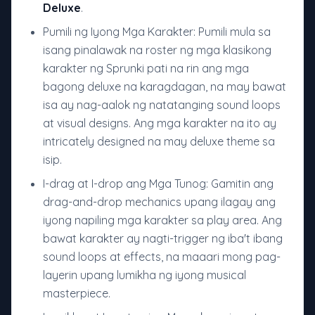
Deluxe
.
Pumili ng Iyong Mga Karakter: Pumili mula sa
isang pinalawak na roster ng mga klasikong
karakter ng Sprunki pati na rin ang mga
bagong deluxe na karagdagan, na may bawat
isa ay nag-aalok ng natatanging sound loops
at visual designs. Ang mga karakter na ito ay
intricately designed na may deluxe theme sa
isip.
I-drag at I-drop ang Mga Tunog: Gamitin ang
drag-and-drop mechanics upang ilagay ang
iyong napiling mga karakter sa play area. Ang
bawat karakter ay nagti-trigger ng iba't ibang
sound loops at effects, na maaari mong pag-
layerin upang lumikha ng iyong musical
masterpiece.