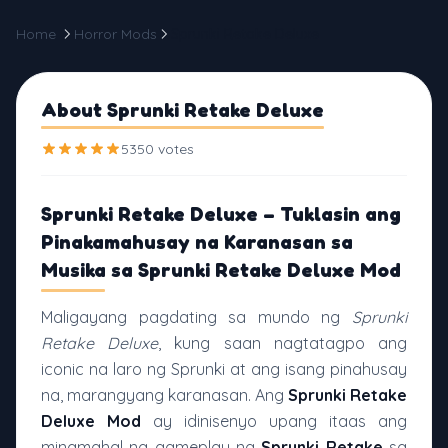
Home
Horror Mods
Sprunki Retake Deluxe
About Sprunki Retake Deluxe
5350 votes
Sprunki Retake Deluxe – Tuklasin ang
Pinakamahusay na Karanasan sa
Musika sa Sprunki Retake Deluxe Mod
Maligayang pagdating sa mundo ng
Sprunki
Retake Deluxe
, kung saan nagtatagpo ang
iconic na laro ng Sprunki at ang isang pinahusay
na, marangyang karanasan. Ang
Sprunki Retake
Deluxe Mod
ay idinisenyo upang itaas ang
minamahal na gameplay ng
Sprunki Retake
sa