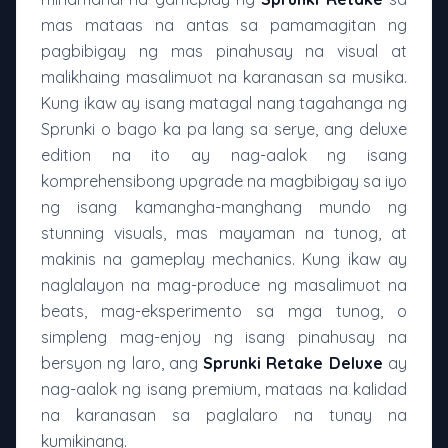
mas mataas na antas sa pamamagitan ng
pagbibigay ng mas pinahusay na visual at
malikhaing masalimuot na karanasan sa musika.
Kung ikaw ay isang matagal nang tagahanga ng
Sprunki o bago ka pa lang sa serye, ang deluxe
edition na ito ay nag-aalok ng isang
komprehensibong upgrade na magbibigay sa iyo
ng isang kamangha-manghang mundo ng
stunning visuals, mas mayaman na tunog, at
makinis na gameplay mechanics. Kung ikaw ay
naglalayon na mag-produce ng masalimuot na
beats, mag-eksperimento sa mga tunog, o
simpleng mag-enjoy ng isang pinahusay na
bersyon ng laro, ang
Sprunki Retake Deluxe
ay
nag-aalok ng isang premium, mataas na kalidad
na karanasan sa paglalaro na tunay na
kumikinang.