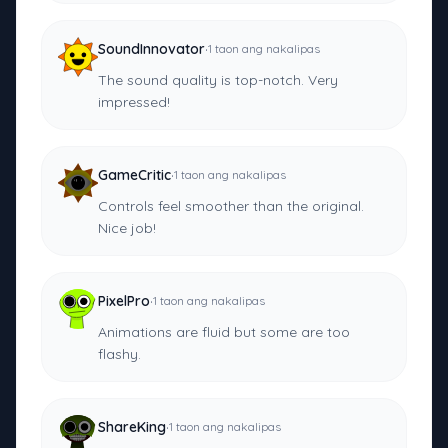
·
SoundInnovator
1 taon ang nakalipas
The sound quality is top-notch. Very
impressed!
·
GameCritic
1 taon ang nakalipas
Controls feel smoother than the original.
Nice job!
·
PixelPro
1 taon ang nakalipas
Animations are fluid but some are too
flashy.
·
ShareKing
1 taon ang nakalipas