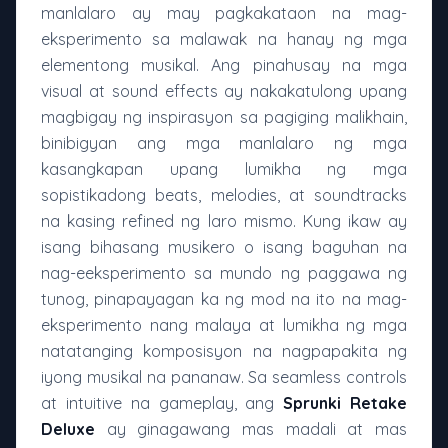
manlalaro ay may pagkakataon na mag-
eksperimento sa malawak na hanay ng mga
elementong musikal. Ang pinahusay na mga
visual at sound effects ay nakakatulong upang
magbigay ng inspirasyon sa pagiging malikhain,
binibigyan ang mga manlalaro ng mga
kasangkapan upang lumikha ng mga
sopistikadong beats, melodies, at soundtracks
na kasing refined ng laro mismo. Kung ikaw ay
isang bihasang musikero o isang baguhan na
nag-eeksperimento sa mundo ng paggawa ng
tunog, pinapayagan ka ng mod na ito na mag-
eksperimento nang malaya at lumikha ng mga
natatanging komposisyon na nagpapakita ng
iyong musikal na pananaw. Sa seamless controls
at intuitive na gameplay, ang
Sprunki Retake
Deluxe
ay ginagawang mas madali at mas