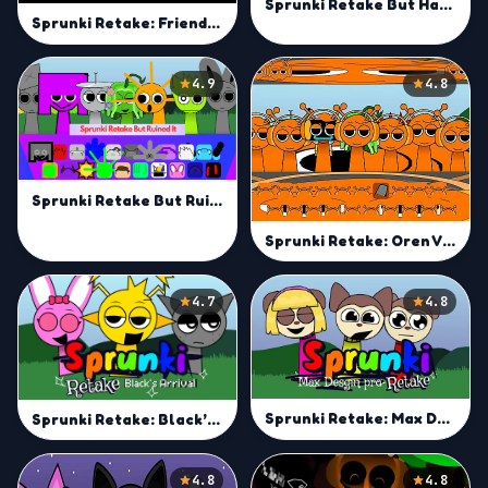
Sprunki Retake But Hands
Sprunki Retake: Friendly Edition
4.9
4.8
Sprunki Retake But Ruined It
Sprunki Retake: Oren Virus
4.7
4.8
Sprunki Retake: Max Design Pro
Sprunki Retake: Black’s Arrival
4.8
4.8