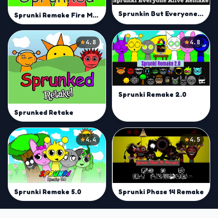
Sprunkin But Everyone is Alive Remake
Sprunki Remake Fire Mod
4.8
4.8
Sprunki Remake 2.0
Sprunked Retake
4.4
4.5
Sprunki Remake 5.0
Sprunki Phase 14 Remake