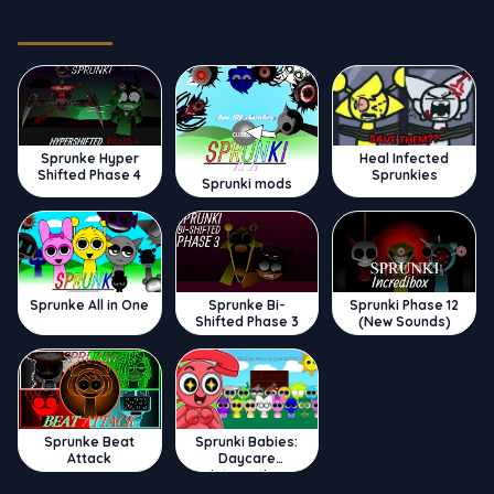
Trending
Sprunke Hyper
Heal Infected
Shifted Phase 4
Sprunkies
Sprunki mods
Sprunke All in One
Sprunke Bi-
Sprunki Phase 12
Shifted Phase 3
(New Sounds)
Sprunke Beat
Sprunki Babies:
Attack
Daycare
Interactive