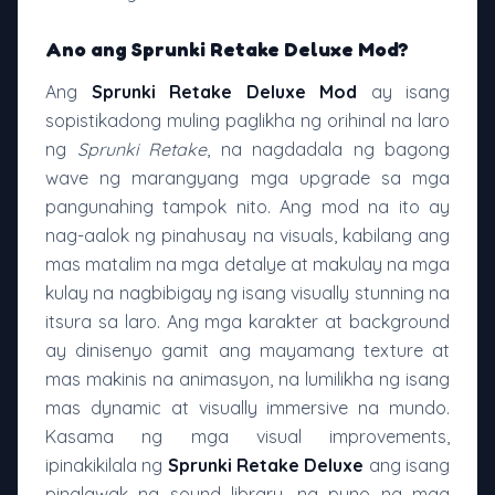
Ano ang Sprunki Retake Deluxe Mod?
Ang
Sprunki Retake Deluxe Mod
ay isang
sopistikadong muling paglikha ng orihinal na laro
ng
Sprunki Retake
, na nagdadala ng bagong
wave ng marangyang mga upgrade sa mga
pangunahing tampok nito. Ang mod na ito ay
nag-aalok ng pinahusay na visuals, kabilang ang
mas matalim na mga detalye at makulay na mga
kulay na nagbibigay ng isang visually stunning na
itsura sa laro. Ang mga karakter at background
ay dinisenyo gamit ang mayamang texture at
mas makinis na animasyon, na lumilikha ng isang
mas dynamic at visually immersive na mundo.
Kasama ng mga visual improvements,
ipinakikilala ng
Sprunki Retake Deluxe
ang isang
pinalawak na sound library, na puno ng mga