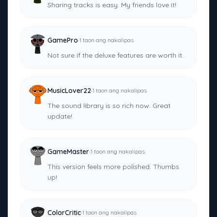
Sharing tracks is easy. My friends love it!
·
GamePro
1 taon ang nakalipas
Not sure if the deluxe features are worth it.
·
MusicLover22
1 taon ang nakalipas
The sound library is so rich now. Great
update!
·
GameMaster
1 taon ang nakalipas
This version feels more polished. Thumbs
up!
·
ColorCritic
1 taon ang nakalipas