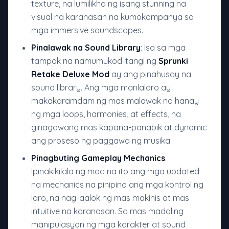
texture, na lumilikha ng isang stunning na
visual na karanasan na kumokompanya sa
mga immersive soundscapes.
Pinalawak na Sound Library
: Isa sa mga
tampok na namumukod-tangi ng
Sprunki
Retake Deluxe Mod
ay ang pinahusay na
sound library. Ang mga manlalaro ay
makakaramdam ng mas malawak na hanay
ng mga loops, harmonies, at effects, na
ginagawang mas kapana-panabik at dynamic
ang proseso ng paggawa ng musika.
Pinagbuting Gameplay Mechanics
:
Ipinakikilala ng mod na ito ang mga updated
na mechanics na pinipino ang mga kontrol ng
laro, na nag-aalok ng mas makinis at mas
intuitive na karanasan. Sa mas madaling
manipulasyon ng mga karakter at sound