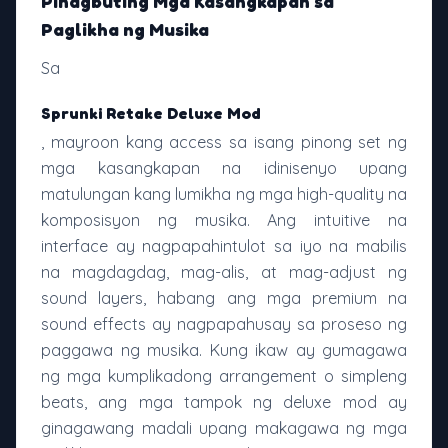
Pinagbuting Mga Kasangkapan sa
Paglikha ng Musika
Sa
Sprunki Retake Deluxe Mod
, mayroon kang access sa isang pinong set ng
mga kasangkapan na idinisenyo upang
matulungan kang lumikha ng mga high-quality na
komposisyon ng musika. Ang intuitive na
interface ay nagpapahintulot sa iyo na mabilis
na magdagdag, mag-alis, at mag-adjust ng
sound layers, habang ang mga premium na
sound effects ay nagpapahusay sa proseso ng
paggawa ng musika. Kung ikaw ay gumagawa
ng mga kumplikadong arrangement o simpleng
beats, ang mga tampok ng deluxe mod ay
ginagawang madali upang makagawa ng mga