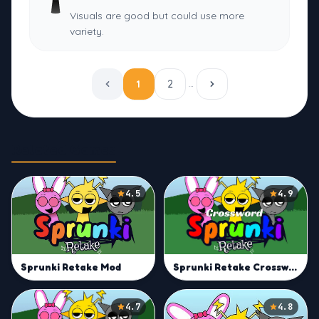
Visuals are good but could use more
variety.
1
2
…
Related Games
4.5
4.9
Sprunki Retake Mod
Sprunki Retake Crossword
4.7
4.8