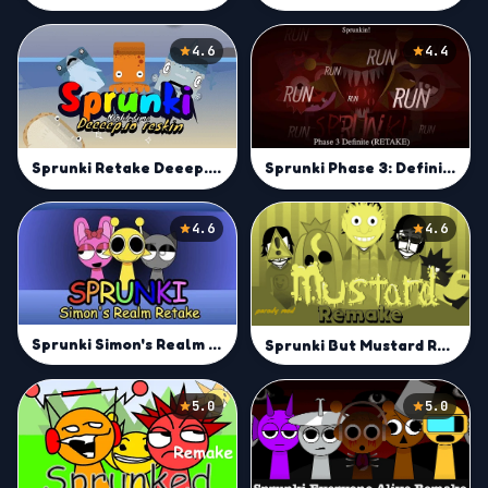
4.6
4.4
Sprunki Retake Deeep.io Reskin
Sprunki Phase 3: Definitive Retake
4.6
4.6
Sprunki Simon's Realm Retake
Sprunki But Mustard Remake
5.0
5.0