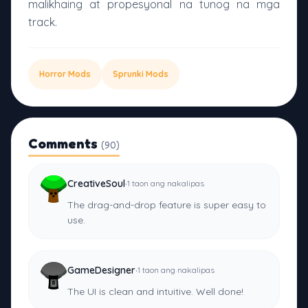
malikhaing at propesyonal na tunog na mga
track.
Horror Mods
Sprunki Mods
Comments
(90)
·
CreativeSoul
1 taon ang nakalipas
The drag-and-drop feature is super easy to
use.
·
GameDesigner
1 taon ang nakalipas
The UI is clean and intuitive. Well done!