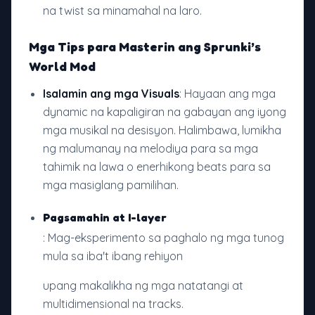
na twist sa minamahal na laro.
Mga Tips para Masterin ang Sprunki’s
World Mod
Isalamin ang mga Visuals
: Hayaan ang mga
dynamic na kapaligiran na gabayan ang iyong
mga musikal na desisyon. Halimbawa, lumikha
ng malumanay na melodiya para sa mga
tahimik na lawa o enerhikong beats para sa
mga masiglang pamilihan.
Pagsamahin at I-layer
: Mag-eksperimento sa paghalo ng mga tunog
mula sa iba't ibang rehiyon
upang makalikha ng mga natatangi at
multidimensional na tracks.