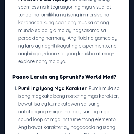
seamless na integrasyon ng mga visual at
tunog, na lumilikha ng isang immersive na
karanasan kung saan ang musika at ang
mundo sa paligid mo ay nagsasama sa
perpektong harmony. Ang fluid na gameplay
ng laro ay naghihikayat ng eksperimento, na
nagbibigay-daan sa iyong lumikha at mag-
explore nang malaya.
Paano Laruin ang Sprunki’s World Mod?
Pumili ng Iyong Mga Karakter
: Pumili mula sa
isang magkakaibang roster ng mga karakter,
bawat isa ay kumakatawan sa isang
natatanging rehiyon na may sariling mga
sound loop at mga instrumentong elemento.
Ang bawat karakter ay nagdadala ng isang