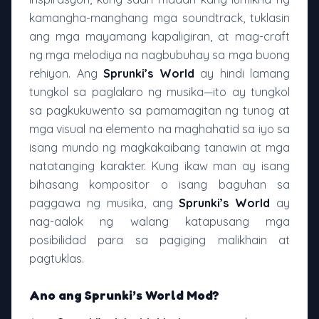
kamangha-manghang mga soundtrack, tuklasin
ang mga mayamang kapaligiran, at mag-craft
ng mga melodiya na nagbubuhay sa mga buong
rehiyon. Ang
Sprunki’s World
ay hindi lamang
tungkol sa paglalaro ng musika—ito ay tungkol
sa pagkukuwento sa pamamagitan ng tunog at
mga visual na elemento na maghahatid sa iyo sa
isang mundo ng magkakaibang tanawin at mga
natatanging karakter. Kung ikaw man ay isang
bihasang kompositor o isang baguhan sa
paggawa ng musika, ang
Sprunki’s World
ay
nag-aalok ng walang katapusang mga
posibilidad para sa pagiging malikhain at
pagtuklas.
Ano ang Sprunki’s World Mod?