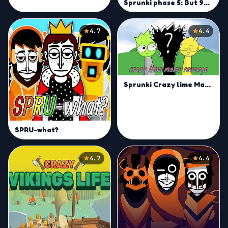
Sprunki phase 5: But 90 Polos
4.7
4.4
Sprunki Crazy lime Mans Revenge
SPRU-what?
4.7
4.4