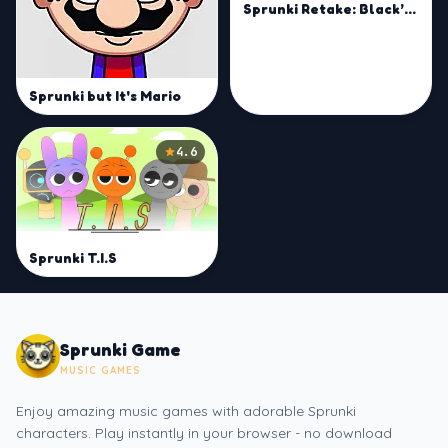
Sprunki Retake: Black’s Arrival
Sprunki but It's Mario
4.6
Sprunki T.I.S
Sprunki Game
MUSIC GAMES
Enjoy amazing music games with adorable Sprunki
characters. Play instantly in your browser - no download