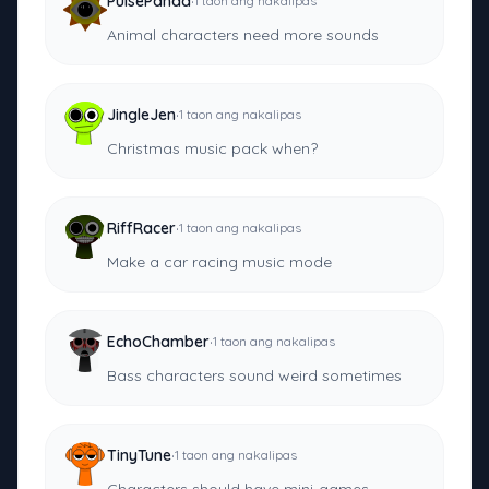
·
PulsePanda
1 taon ang nakalipas
Animal characters need more sounds
·
JingleJen
1 taon ang nakalipas
Christmas music pack when?
·
RiffRacer
1 taon ang nakalipas
Make a car racing music mode
·
EchoChamber
1 taon ang nakalipas
Bass characters sound weird sometimes
·
TinyTune
1 taon ang nakalipas