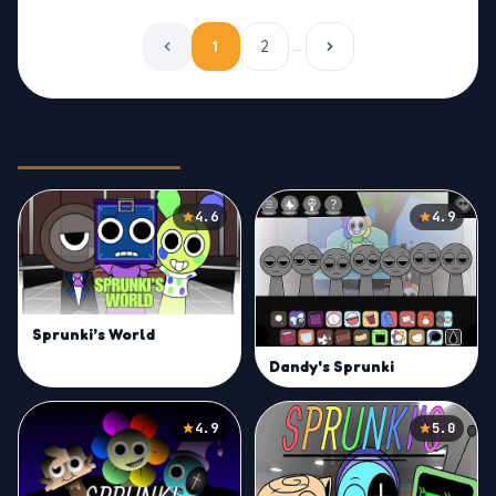
1
2
…
Related Games
4.6
4.9
Sprunki’s World
Dandy's Sprunki
4.9
5.0