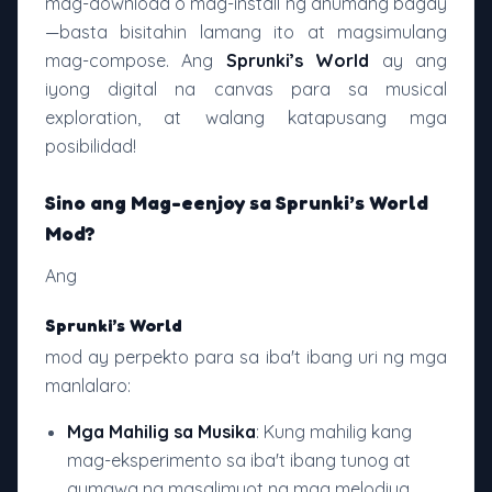
mag-download o mag-install ng anumang bagay
—basta bisitahin lamang ito at magsimulang
mag-compose. Ang
Sprunki’s World
ay ang
iyong digital na canvas para sa musical
exploration, at walang katapusang mga
posibilidad!
Sino ang Mag-eenjoy sa Sprunki’s World
Mod?
Ang
Sprunki’s World
mod ay perpekto para sa iba't ibang uri ng mga
manlalaro:
Mga Mahilig sa Musika
: Kung mahilig kang
mag-eksperimento sa iba't ibang tunog at
gumawa ng masalimuot na mga melodiya,