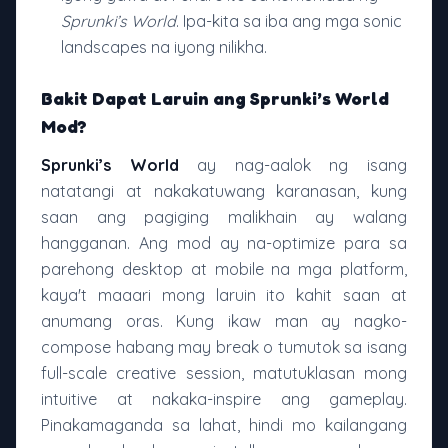
Sprunki’s World
. Ipa-kita sa iba ang mga sonic
landscapes na iyong nilikha.
Bakit Dapat Laruin ang Sprunki’s World
Mod?
Sprunki’s World
ay nag-aalok ng isang
natatangi at nakakatuwang karanasan, kung
saan ang pagiging malikhain ay walang
hangganan. Ang mod ay na-optimize para sa
parehong desktop at mobile na mga platform,
kaya't maaari mong laruin ito kahit saan at
anumang oras. Kung ikaw man ay nagko-
compose habang may break o tumutok sa isang
full-scale creative session, matutuklasan mong
intuitive at nakaka-inspire ang gameplay.
Pinakamaganda sa lahat, hindi mo kailangang