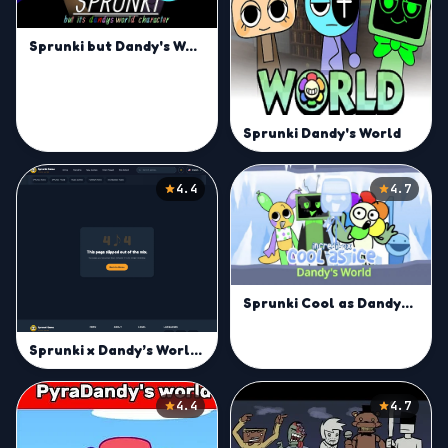
Sprunki but Dandy's World Characters Mod
Sprunki Dandy's World
4.4
4.7
Sprunki Cool as Dandys World
Sprunki x Dandy’s World Mod
4.4
4.7