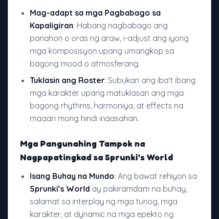
Mag-adapt sa mga Pagbabago sa
Kapaligiran
: Habang nagbabago ang
panahon o oras ng araw, i-adjust ang iyong
mga komposisyon upang umangkop sa
bagong mood o atmosferang.
Tuklasin ang Roster
: Subukan ang iba't ibang
mga karakter upang matuklasan ang mga
bagong rhythms, harmoniya, at effects na
maaari mong hindi inaasahan.
Mga Pangunahing Tampok na
Nagpapatingkad sa Sprunki’s World
Isang Buhay na Mundo
: Ang bawat rehiyon sa
Sprunki’s World
ay pakiramdam na buhay,
salamat sa interplay ng mga tunog, mga
karakter, at dynamic na mga epekto ng