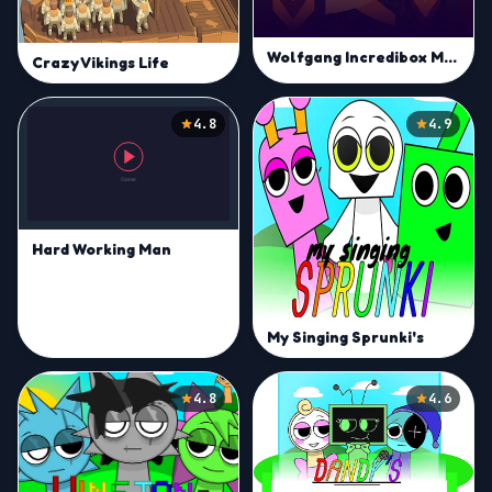
Wolfgang Incredibox Mod
Crazy Vikings Life
4.8
4.9
Hard Working Man
My Singing Sprunki's
4.8
4.6