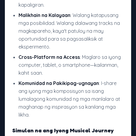
kapaligiran.
Malikhain na Kalayaan
: Walang katapusang
mga posibilidad. Walang dalawang tracks na
magkapareho, kaya't patuloy na may
oportunidad para sa pagsasaliksik at
eksperimento.
Cross-Platform na Access
: Maglaro sa iyong
computer, tablet, o smartphone—kailanman,
kahit saan.
Komunidad na Pakikipag-ugnayan
: I-share
ang iyong mga komposisyon sa isang
lumalagong komunidad ng mga manlalaro at
maghanap ng inspirasyon sa kanilang mga
likha.
Simulan na ang Iyong Musical Journey