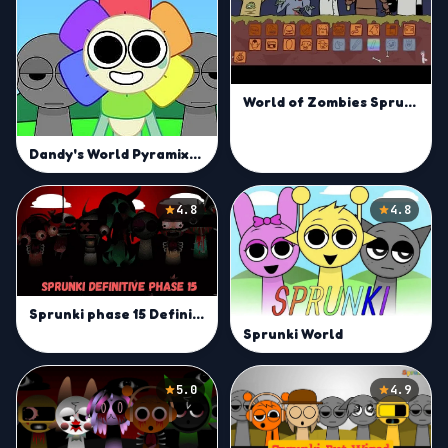
World of Zombies Sprunki
Dandy's World Pyramixed Edition
4.8
4.8
Sprunki phase 15 Definitive | Create Beats in Open World
Sprunki World
5.0
4.9