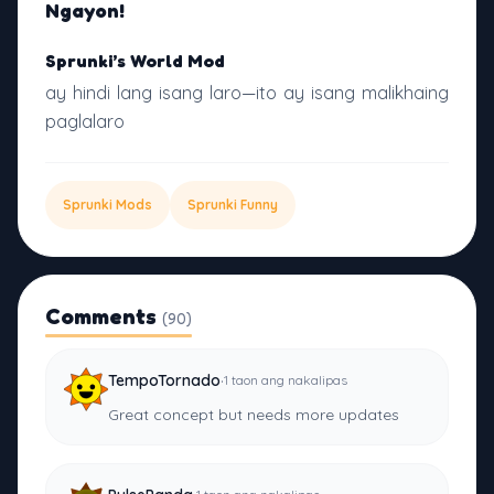
Ngayon!
Sprunki’s World Mod
ay hindi lang isang laro—ito ay isang malikhaing
paglalaro
Sprunki Mods
Sprunki Funny
Comments
(90)
·
TempoTornado
1 taon ang nakalipas
Great concept but needs more updates