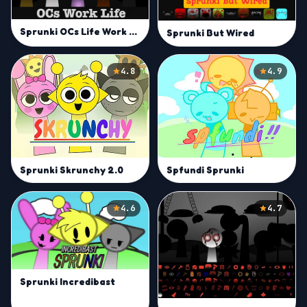
Sprunki OCs Life Work Mod
Sprunki But Wired
4.8
4.9
Sprunki Skrunchy 2.0
Spfundi Sprunki
4.6
4.7
Sprunki Incredibast