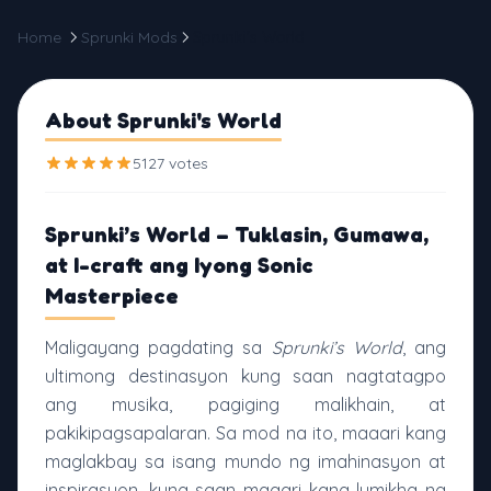
Home
Sprunki Mods
Sprunki's World
About Sprunki's World
5127 votes
Sprunki’s World – Tuklasin, Gumawa,
at I-craft ang Iyong Sonic
Masterpiece
Maligayang pagdating sa
Sprunki’s World
, ang
ultimong destinasyon kung saan nagtatagpo
ang musika, pagiging malikhain, at
pakikipagsapalaran. Sa mod na ito, maaari kang
maglakbay sa isang mundo ng imahinasyon at
inspirasyon, kung saan maaari kang lumikha ng