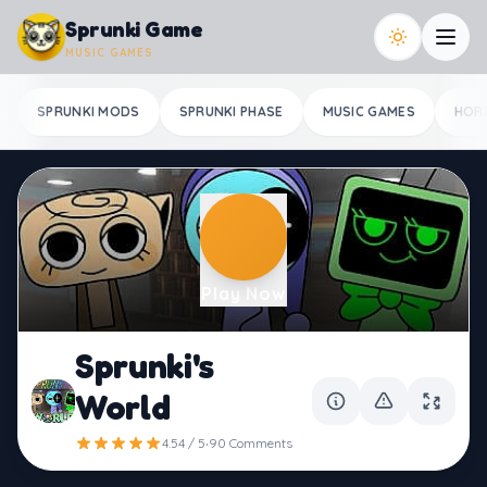
Skip to content
Sprunki Game
MUSIC GAMES
SPRUNKI MODS
SPRUNKI PHASE
MUSIC GAMES
HOR
Play Now
Sprunki's
World
·
4.54 / 5
90 Comments