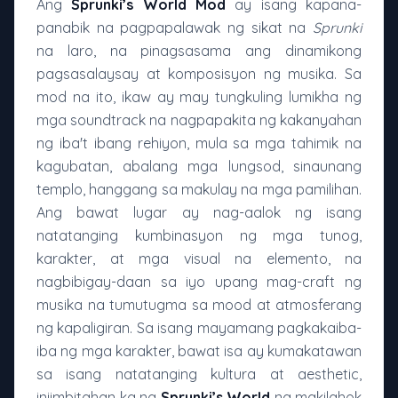
Ang
Sprunki’s World Mod
ay isang kapana-
panabik na pagpapalawak ng sikat na
Sprunki
na laro, na pinagsasama ang dinamikong
pagsasalaysay at komposisyon ng musika. Sa
mod na ito, ikaw ay may tungkuling lumikha ng
mga soundtrack na nagpapakita ng kakanyahan
ng iba't ibang rehiyon, mula sa mga tahimik na
kagubatan, abalang mga lungsod, sinaunang
templo, hanggang sa makulay na mga pamilihan.
Ang bawat lugar ay nag-aalok ng isang
natatanging kumbinasyon ng mga tunog,
karakter, at mga visual na elemento, na
nagbibigay-daan sa iyo upang mag-craft ng
musika na tumutugma sa mood at atmosferang
ng kapaligiran. Sa isang mayamang pagkakaiba-
iba ng mga karakter, bawat isa ay kumakatawan
sa isang natatanging kultura at aesthetic,
iniimbitahan ka ng
Sprunki’s World
na makilahok