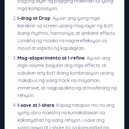
bagong layer ng pagiging malikhain sa iyong
mga komposisyon.
I-drag at Drop
: Ayusin ang iyong mga
karakter sa screen upang mag-layer ng iba't
ibang rhythms, harmoniya, at ambient effects.
Lumikha ng musika na nagrerefleksyon sa
mood at espiritu ng kapaligiran.
Mag-eksperimento at I-refine
: Ayusin ang
mga volume, baguhin ang mga effects, at
subukan ang iba't ibang kombinasyon upang
makabuo ng isang track na mayaman,
immersive, at nagpapakita ng atmosferang ng
rehiyon.
I-save at I-share
: Kapag natapos mo na ang
iyong obra maestra na kumakatawan sa
kakanyahan ng isang rehiyon, i-save ang
iyong gawa at i-share ito sa komunidad ng