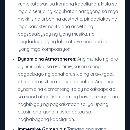
kumakatawan sa kanilang kapaligiran. Mula sa
mga disenyo ng kagubatan hanggang sa mga
makinis na urban na aesthetic, pinapalakas ng
mga karakter na ito ang aspeto ng
pagsasalaysay ng iyong musika, na
nagdadagdag ng lalim at personalidad sa
iyong mga komposisyon.
Dynamic na Atmospheres
: Ang mundo ng laro
ay umuunlad sa real time, kasama ang
pagbabago ng panahon, siklo ng araw/gabi,
at mga transition ng mga panahon. Ang mga
dynamic na elementong ito ay nakakaapekto
sa mood at pakiramdam ng bawat rehiyon, na
nagbibigay ng pagkakataon sa iyo upang
ayusin ang iyong musika batay sa
nagbabagong kapaligiran.
Immersive Gameplay
: Tamasa ang isang