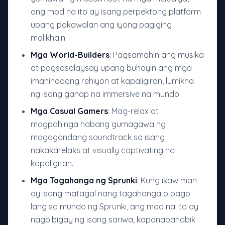
ang mod na ito ay isang perpektong platform
upang pakawalan ang iyong pagiging
malikhain.
Mga World-Builders
: Pagsamahin ang musika
at pagsasalaysay upang buhayin ang mga
imahinadong rehiyon at kapaligiran, lumikha
ng isang ganap na immersive na mundo.
Mga Casual Gamers
: Mag-relax at
magpahinga habang gumagawa ng
magagandang soundtrack sa isang
nakakarelaks at visually captivating na
kapaligiran.
Mga Tagahanga ng Sprunki
: Kung ikaw man
ay isang matagal nang tagahanga o bago
lang sa mundo ng Sprunki, ang mod na ito ay
nagbibigay ng isang sariwa, kapanapanabik