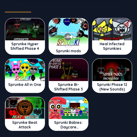
Trending
Sprunke Hyper
Heal Infected
Shifted Phase 4
Sprunkies
Sprunki mods
Sprunke All in One
Sprunke Bi-
Sprunki Phase 12
Shifted Phase 3
(New Sounds)
Sprunke Beat
Sprunki Babies:
Attack
Daycare
Interactive