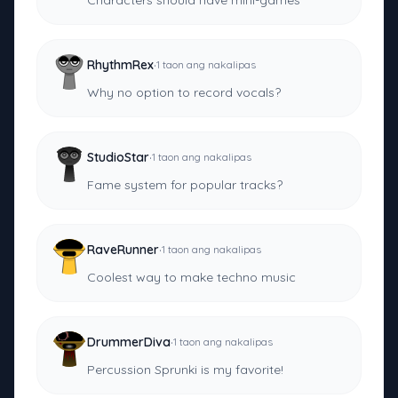
Characters should have mini-games
·
RhythmRex
1 taon ang nakalipas
Why no option to record vocals?
·
StudioStar
1 taon ang nakalipas
Fame system for popular tracks?
·
RaveRunner
1 taon ang nakalipas
Coolest way to make techno music
·
DrummerDiva
1 taon ang nakalipas
Percussion Sprunki is my favorite!