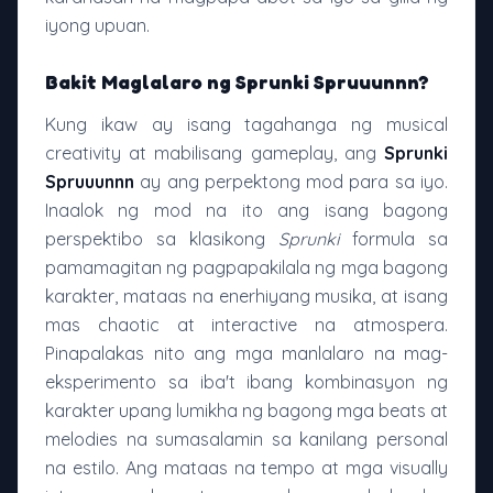
iyong upuan.
Bakit Maglalaro ng Sprunki Spruuunnn?
Kung ikaw ay isang tagahanga ng musical
creativity at mabilisang gameplay, ang
Sprunki
Spruuunnn
ay ang perpektong mod para sa iyo.
Inaalok ng mod na ito ang isang bagong
perspektibo sa klasikong
Sprunki
formula sa
pamamagitan ng pagpapakilala ng mga bagong
karakter, mataas na enerhiyang musika, at isang
mas chaotic at interactive na atmospera.
Pinapalakas nito ang mga manlalaro na mag-
eksperimento sa iba't ibang kombinasyon ng
karakter upang lumikha ng bagong mga beats at
melodies na sumasalamin sa kanilang personal
na estilo. Ang mataas na tempo at mga visually