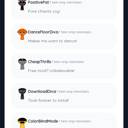
·
PositivePat
1 taon ang nakalipas
Pure chaotic joy!
·
DanceFloorDiva
1 taon ang nakalipas
Makes me want to dance!
·
CheapThrills
1 taon ang nakalipas
Free mod? Unbelievable!
·
DownloadDiva
1 taon ang nakalipas
Took forever to install
·
ColorBlindMode
1 taon ang nakalipas