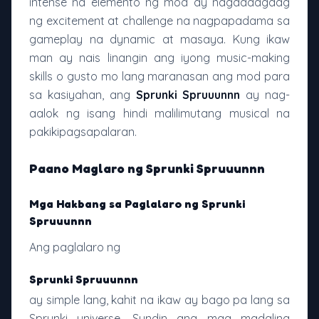
intense na elemento ng mod ay nagdadagdag
ng excitement at challenge na nagpapadama sa
gameplay na dynamic at masaya. Kung ikaw
man ay nais linangin ang iyong music-making
skills o gusto mo lang maranasan ang mod para
sa kasiyahan, ang
Sprunki Spruuunnn
ay nag-
aalok ng isang hindi malilimutang musical na
pakikipagsapalaran.
Paano Maglaro ng Sprunki Spruuunnn
Mga Hakbang sa Paglalaro ng Sprunki
Spruuunnn
Ang paglalaro ng
Sprunki Spruuunnn
ay simple lang, kahit na ikaw ay bago pa lang sa
Sprunki universe. Sundin ang mga madaling