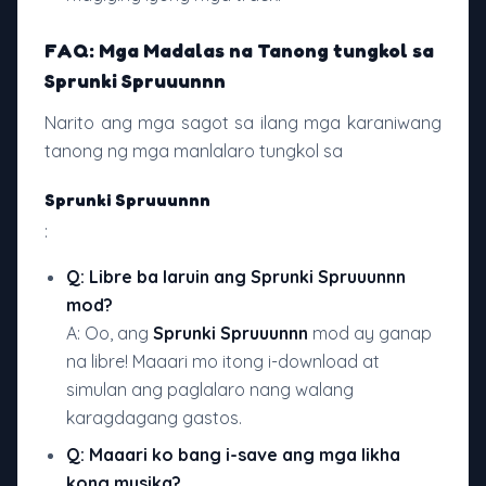
FAQ: Mga Madalas na Tanong tungkol sa
Sprunki Spruuunnn
Narito ang mga sagot sa ilang mga karaniwang
tanong ng mga manlalaro tungkol sa
Sprunki Spruuunnn
:
Q: Libre ba laruin ang
Sprunki Spruuunnn
mod?
A: Oo, ang
Sprunki Spruuunnn
mod ay ganap
na libre! Maaari mo itong i-download at
simulan ang paglalaro nang walang
karagdagang gastos.
Q: Maaari ko bang i-save ang mga likha
kong musika?