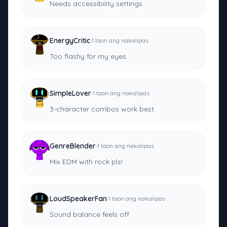
Needs accessibility settings
·
EnergyCritic
1 taon ang nakalipas
Too flashy for my eyes
·
SimpleLover
1 taon ang nakalipas
3-character combos work best
·
GenreBlender
1 taon ang nakalipas
Mix EDM with rock pls!
·
LoudSpeakerFan
1 taon ang nakalipas
Sound balance feels off