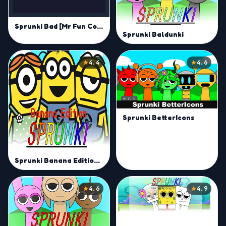
Sprunki Bad [Mr Fun Computer]
Sprunki Baldunki
4.4
4.6
Sprunki BetterIcons
Sprunki Banana Edition Mod
4.6
4.9