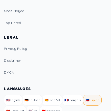
Most Played
Top Rated
LEGAL
Privacy Policy
Disclaimer
DMCA
LANGUAGES
🇺🇸
English
🇩🇪
Deutsch
🇪🇸
Español
🇫🇷
Français
🇵🇭
Filipino
🇻🇳
Tiếng Việt
🇹🇭
ไทย
🇮🇩
Indonesia