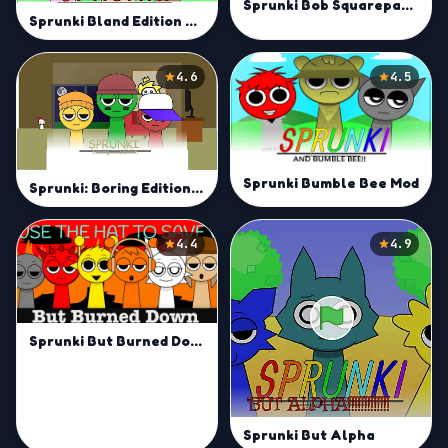
Sprunki Bob Squarepants Mod
Sprunki Bland Edition Mod
4.6
4.5
Sprunki Bumble Bee Mod
Sprunki: Boring Edition Mod
4.4
4.9
Sprunki But Burned Down Mod
Sprunki But Alpha