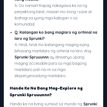
A: Oo naman! Kapag nakagawa ka na ng
perpektong beat, maaari mo itong i-save at
ibahagi sa iyong mga kaibigan o sa
komunidad.
Q: Kailangan ko bang maglaro ng orihinal na
laro ng Sprunki?
A: Hindi, hindi mo kailangang maging isang
bihasang manlalaro ng orihinal na laro. Ang
Sprunki Spruuunnn
ay dinisenyo upang
maging accessible para sa mga bagong
manlalaro pati na rin sa mga
eksperyensadong manlalaro.
Handa Ka Na Bang Mag-Explore ng
Sprunki Spruuunnn?
Handa ka na bang sumisid sa mundo ng
Sprunki