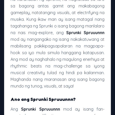
sa bagong antas gamit ang makabagong
gameplay, natatanging visuals, at electrifying na
musika. Kung ikaw man ay isang matagal nang
tagahanga ng Sprunki o isang bagong manlalaro
na nais mag-explore, ang
Sprunki Spruuunnn
mod ay nangangako ng isang nakakatuwang at
mabilisang pakikipagsapalaran na magpapa-
hook sa iyo mula simula hanggang katapusan.
Ang mod ay naghahalo ng magulong enerhiya at
rhythmic beats na mag-challenge sa iyong
musical creativity tulad ng hindi pa kailanman.
Maghanda nang maranasan ang isang bagong
mundo ng tunog, visuals, at saya!
Ano ang Sprunki Spruuunnn?
Ang
Sprunki Spruuunnn
mod ay isang fan-