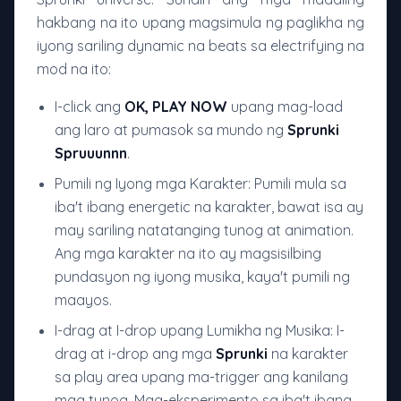
hakbang na ito upang magsimula ng paglikha ng
iyong sariling dynamic na beats sa electrifying na
mod na ito:
I-click ang
OK, PLAY NOW
upang mag-load
ang laro at pumasok sa mundo ng
Sprunki
Spruuunnn
.
Pumili ng Iyong mga Karakter: Pumili mula sa
iba't ibang energetic na karakter, bawat isa ay
may sariling natatanging tunog at animation.
Ang mga karakter na ito ay magsisilbing
pundasyon ng iyong musika, kaya't pumili ng
maayos.
I-drag at I-drop upang Lumikha ng Musika: I-
drag at i-drop ang mga
Sprunki
na karakter
sa play area upang ma-trigger ang kanilang
mga tunog. Mag-eksperimento sa iba't ibang