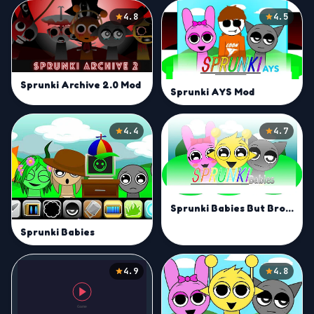
4.8
4.5
Sprunki Archive 2.0 Mod
Sprunki AYS Mod
4.4
4.7
Sprunki Babies But Broken Mod
Sprunki Babies
4.9
4.8