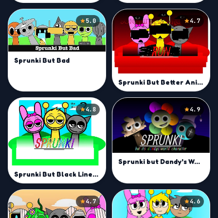
5.0
4.7
Sprunki But Bad
Sprunki But Better Animations
4.8
4.9
Sprunki but Dandy's World Characters Mod
Sprunki But Black Lines Mod
4.7
4.6