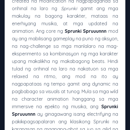
created na modification na nagpapaganda sa
orihinal na laro ng
Sprunki
gamit ang mga
makulay na bagong karakter, mataas na
enerhiyang musika, at mga updated na
animation. Ang core ng
Sprunki Spruuunnn
mod
ay ang mabilisang gameplay na puno ng aksyon,
na nag-challenge sa mga manlalaro na mag-
eksperimento sa kombinasyon ng mga karakter
upang makalikha ng makabagong beats. Hindi
tulad ng orihinal na laro na nakatuon sa mga
relaxed na ritmo, ang mod na ito ay
nagpapataas ng tempo gamit ang dynamic na
pagbabago sa visuals at tunog. Mula sa mga wild
na character animation hanggang sa mga
immersive na epekto ng musika, ang
Sprunki
Spruuunnn
ay ginagawang isang electrifying na
pakikipagsapalaran ang klasikong Sprunki na
karanasan na magpapa-abot sa iyo sa gilid ng