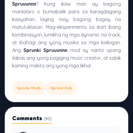
Spruuunnn
? Kung ikaw man ay bagong
manlalaro o bumabalik para sa karagdagang
kasiyahan, laging may bagong bagay na
matutuklasan. Mag-eksperimento sa iba't ibang
kombinasyon, lumikha ng mga dynamic na track,
at ibahagi ang iyong musika sa mga kaibigan.
Ang
Sprunki Spruuunnn
mod ay narito upang
ilabas ang iyong pagiging music creator, at sabik
kaming makita ang iyong mga likha!
Sprunki Mods
Sprunki Kids
Comments
(90)