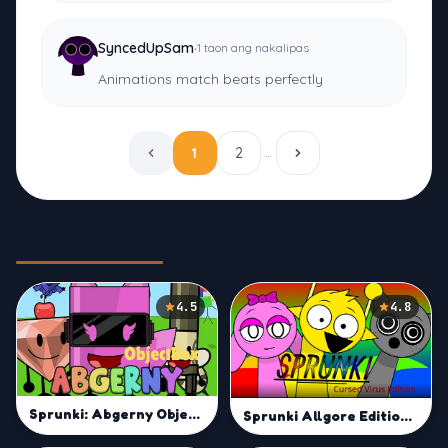
·
SyncedUpSam
1 taon ang nakalipas
Animations match beats perfectly
1
2
…
Related Games
4.5
4.8
Sprunki: Abgerny Objectbox
Sprunki Allgore Edition Mod