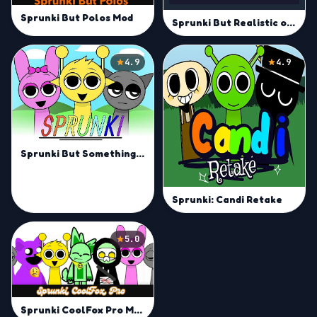
Sprunki But Polos Mod
Sprunki But Realistic of them
4.9
4.9
Sprunki But Something Is Wrong
Sprunki: Candi Retake
5.0
Sprunki CoolFox Pro Mod