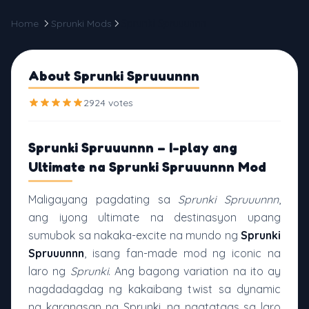
Home
Sprunki Mods
Sprunki Spruuunnn
About Sprunki Spruuunnn
2924 votes
Sprunki Spruuunnn – I-play ang
Ultimate na Sprunki Spruuunnn Mod
Maligayang pagdating sa
Sprunki Spruuunnn
,
ang iyong ultimate na destinasyon upang
sumubok sa nakaka-excite na mundo ng
Sprunki
Spruuunnn
, isang fan-made mod ng iconic na
laro ng
Sprunki
. Ang bagong variation na ito ay
nagdadagdag ng kakaibang twist sa dynamic
na karanasan ng Sprunki, na nagtataas sa laro