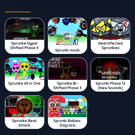
Trending
Sprunke Hyper
Heal Infected
Shifted Phase 4
Sprunkies
Sprunki mods
Sprunke All in One
Sprunke Bi-
Sprunki Phase 12
Shifted Phase 3
(New Sounds)
Sprunke Beat
Sprunki Babies:
Attack
Daycare
Interactive