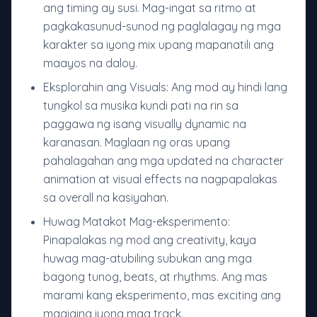
ang timing ay susi. Mag-ingat sa ritmo at
pagkakasunud-sunod ng paglalagay ng mga
karakter sa iyong mix upang mapanatili ang
maayos na daloy.
Eksplorahin ang Visuals: Ang mod ay hindi lang
tungkol sa musika kundi pati na rin sa
paggawa ng isang visually dynamic na
karanasan. Maglaan ng oras upang
pahalagahan ang mga updated na character
animation at visual effects na nagpapalakas
sa overall na kasiyahan.
Huwag Matakot Mag-eksperimento:
Pinapalakas ng mod ang creativity, kaya
huwag mag-atubiling subukan ang mga
bagong tunog, beats, at rhythms. Ang mas
marami kang eksperimento, mas exciting ang
magiging iyong mga track.