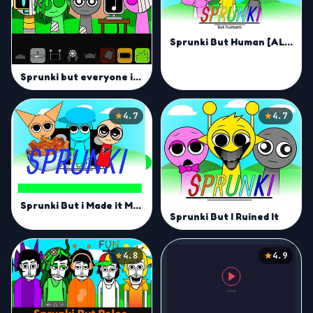
Sprunki But Human [ALL CHARACTERS]
Sprunki but everyone is alive
4.7
4.7
Sprunki But i Made it Mod
Sprunki But I Ruined It
4.8
4.9