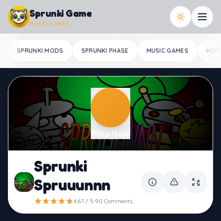
Skip to content
Sprunki Game
MUSIC GAMES
SPRUNKI MODS
SPRUNKI PHASE
MUSIC GAMES
HOR
Play Now
Sprunki
Spruuunnn
·
4.67 / 5
90 Comments