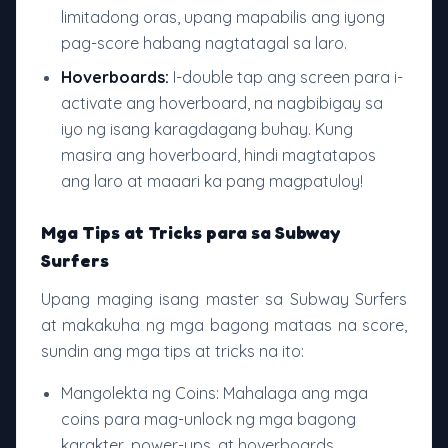
limitadong oras, upang mapabilis ang iyong
pag-score habang nagtatagal sa laro.
Hoverboards:
I-double tap ang screen para i-
activate ang hoverboard, na nagbibigay sa
iyo ng isang karagdagang buhay. Kung
masira ang hoverboard, hindi magtatapos
ang laro at maaari ka pang magpatuloy!
Mga Tips at Tricks para sa Subway
Surfers
Upang maging isang master sa Subway Surfers
at makakuha ng mga bagong mataas na score,
sundin ang mga tips at tricks na ito:
Mangolekta ng Coins: Mahalaga ang mga
coins para mag-unlock ng mga bagong
karakter, power-ups, at hoverboards.