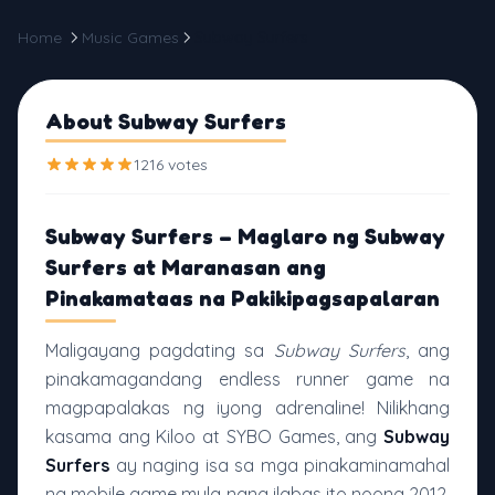
Home
Music Games
Subway Surfers
About Subway Surfers
1216 votes
Subway Surfers – Maglaro ng Subway
Surfers at Maranasan ang
Pinakamataas na Pakikipagsapalaran
Maligayang pagdating sa
Subway Surfers
, ang
pinakamagandang endless runner game na
magpapalakas ng iyong adrenaline! Nilikhang
kasama ang Kiloo at SYBO Games, ang
Subway
Surfers
ay naging isa sa mga pinakaminamahal
na mobile game mula nang ilabas ito noong 2012.