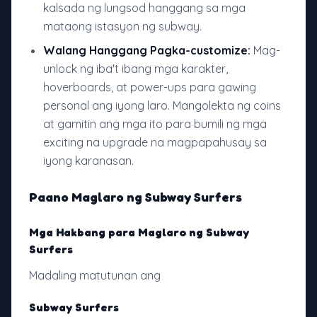
kalsada ng lungsod hanggang sa mga
mataong istasyon ng subway.
Walang Hanggang Pagka-customize:
Mag-
unlock ng iba't ibang mga karakter,
hoverboards, at power-ups para gawing
personal ang iyong laro. Mangolekta ng coins
at gamitin ang mga ito para bumili ng mga
exciting na upgrade na magpapahusay sa
iyong karanasan.
Paano Maglaro ng Subway Surfers
Mga Hakbang para Maglaro ng Subway
Surfers
Madaling matutunan ang
Subway Surfers