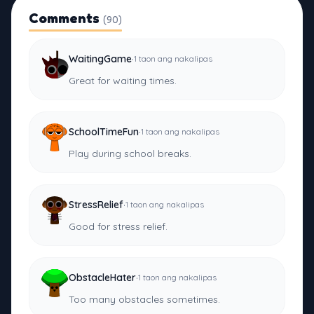
Comments
(90)
·
WaitingGame
1 taon ang nakalipas
Great for waiting times.
·
SchoolTimeFun
1 taon ang nakalipas
Play during school breaks.
·
StressRelief
1 taon ang nakalipas
Good for stress relief.
·
ObstacleHater
1 taon ang nakalipas
Too many obstacles sometimes.