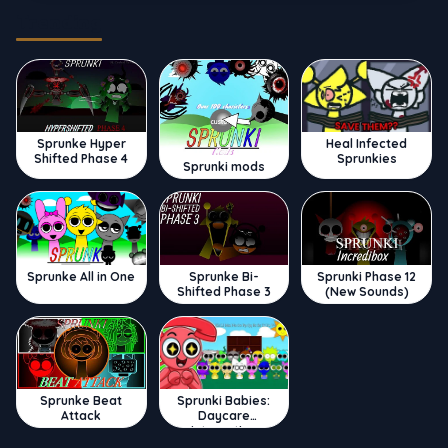
Trending
Sprunke Hyper
Heal Infected
Shifted Phase 4
Sprunkies
Sprunki mods
Sprunke All in One
Sprunke Bi-
Sprunki Phase 12
Shifted Phase 3
(New Sounds)
Sprunke Beat
Sprunki Babies:
Attack
Daycare
Interactive