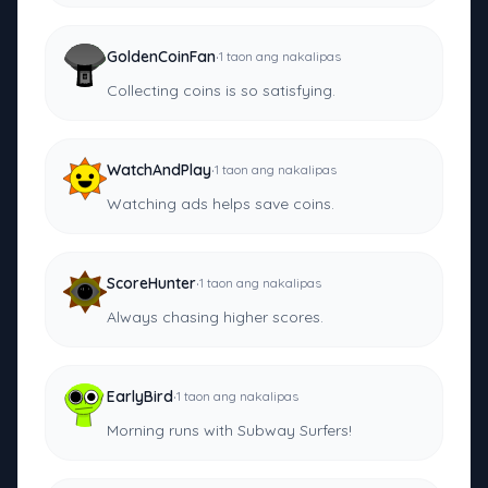
·
GoldenCoinFan
1 taon ang nakalipas
Collecting coins is so satisfying.
·
WatchAndPlay
1 taon ang nakalipas
Watching ads helps save coins.
·
ScoreHunter
1 taon ang nakalipas
Always chasing higher scores.
·
EarlyBird
1 taon ang nakalipas
Morning runs with Subway Surfers!