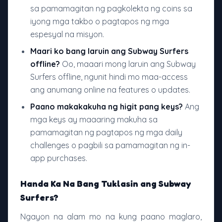
sa pamamagitan ng pagkolekta ng coins sa
iyong mga takbo o pagtapos ng mga
espesyal na misyon.
Maari ko bang laruin ang Subway Surfers
offline?
Oo, maaari mong laruin ang Subway
Surfers offline, ngunit hindi mo maa-access
ang anumang online na features o updates.
Paano makakakuha ng higit pang keys?
Ang
mga keys ay maaaring makuha sa
pamamagitan ng pagtapos ng mga daily
challenges o pagbili sa pamamagitan ng in-
app purchases.
Handa Ka Na Bang Tuklasin ang Subway
Surfers?
Ngayon na alam mo na kung paano maglaro,