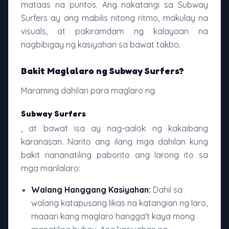
mataas na puntos. Ang nakatangi sa Subway
Surfers ay ang mabilis nitong ritmo, makulay na
visuals, at pakiramdam ng kalayaan na
nagbibigay ng kasiyahan sa bawat takbo.
Bakit Maglalaro ng Subway Surfers?
Maraming dahilan para maglaro ng
Subway Surfers
, at bawat isa ay nag-aalok ng kakaibang
karanasan. Narito ang ilang mga dahilan kung
bakit nananatiling paborito ang larong ito sa
mga manlalaro:
Walang Hanggang Kasiyahan:
Dahil sa
walang katapusang likas na katangian ng laro,
maaari kang maglaro hangga't kaya mong