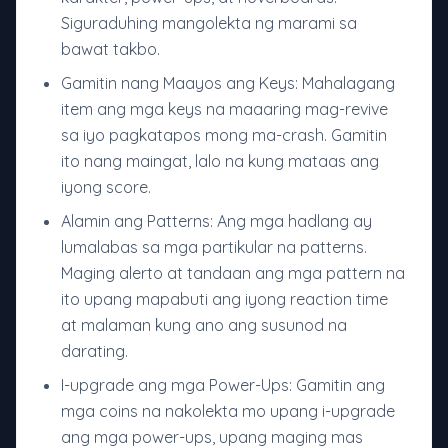
Siguraduhing mangolekta ng marami sa
bawat takbo.
Gamitin nang Maayos ang Keys: Mahalagang
item ang mga keys na maaaring mag-revive
sa iyo pagkatapos mong ma-crash. Gamitin
ito nang maingat, lalo na kung mataas ang
iyong score.
Alamin ang Patterns: Ang mga hadlang ay
lumalabas sa mga partikular na patterns.
Maging alerto at tandaan ang mga pattern na
ito upang mapabuti ang iyong reaction time
at malaman kung ano ang susunod na
darating.
I-upgrade ang mga Power-Ups: Gamitin ang
mga coins na nakolekta mo upang i-upgrade
ang mga power-ups, upang maging mas