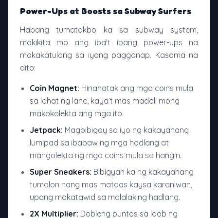
Power-Ups at Boosts sa Subway Surfers
Habang tumatakbo ka sa subway system,
makikita mo ang iba't ibang power-ups na
makakatulong sa iyong pagganap. Kasama na
dito:
Coin Magnet:
Hinahatak ang mga coins mula
sa lahat ng lane, kaya’t mas madali mong
makokolekta ang mga ito.
Jetpack:
Magbibigay sa iyo ng kakayahang
lumipad sa ibabaw ng mga hadlang at
mangolekta ng mga coins mula sa hangin.
Super Sneakers:
Bibigyan ka ng kakayahang
tumalon nang mas mataas kaysa karaniwan,
upang makatawid sa malalaking hadlang.
2X Multiplier:
Dobleng puntos sa loob ng