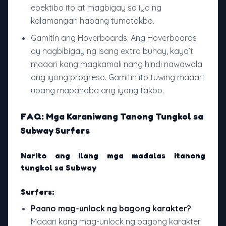
epektibo ito at magbigay sa iyo ng
kalamangan habang tumatakbo.
Gamitin ang Hoverboards: Ang Hoverboards
ay nagbibigay ng isang extra buhay, kaya’t
maaari kang magkamali nang hindi nawawala
ang iyong progreso. Gamitin ito tuwing maaari
upang mapahaba ang iyong takbo.
FAQ: Mga Karaniwang Tanong Tungkol sa
Subway Surfers
Narito ang ilang mga madalas itanong
tungkol sa Subway
Surfers:
Paano mag-unlock ng bagong karakter?
Maaari kang mag-unlock ng bagong karakter