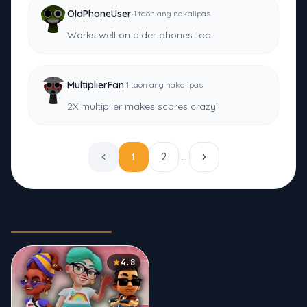
·
OldPhoneUser
1 taon ang nakalipas
Works well on older phones too.
·
MultiplierFan
1 taon ang nakalipas
2X multiplier makes scores crazy!
1
2
…
Related Games
4.8