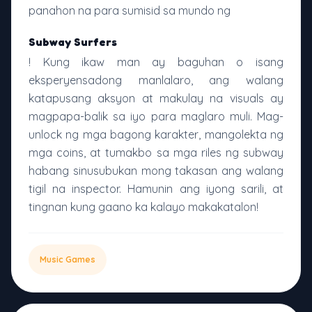
panahon na para sumisid sa mundo ng
Subway Surfers
! Kung ikaw man ay baguhan o isang
eksperyensadong manlalaro, ang walang
katapusang aksyon at makulay na visuals ay
magpapa-balik sa iyo para maglaro muli. Mag-
unlock ng mga bagong karakter, mangolekta ng
mga coins, at tumakbo sa mga riles ng subway
habang sinusubukan mong takasan ang walang
tigil na inspector. Hamunin ang iyong sarili, at
tingnan kung gaano ka kalayo makakatalon!
Music Games