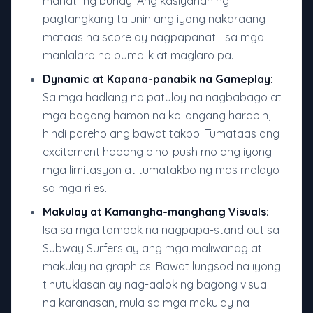
manatiling buhay. Ang kasiyahan ng
pagtangkang talunin ang iyong nakaraang
mataas na score ay nagpapanatili sa mga
manlalaro na bumalik at maglaro pa.
Dynamic at Kapana-panabik na Gameplay:
Sa mga hadlang na patuloy na nagbabago at
mga bagong hamon na kailangang harapin,
hindi pareho ang bawat takbo. Tumataas ang
excitement habang pino-push mo ang iyong
mga limitasyon at tumatakbo ng mas malayo
sa mga riles.
Makulay at Kamangha-manghang Visuals:
Isa sa mga tampok na nagpapa-stand out sa
Subway Surfers ay ang mga maliwanag at
makulay na graphics. Bawat lungsod na iyong
tinutuklasan ay nag-aalok ng bagong visual
na karanasan, mula sa mga makulay na