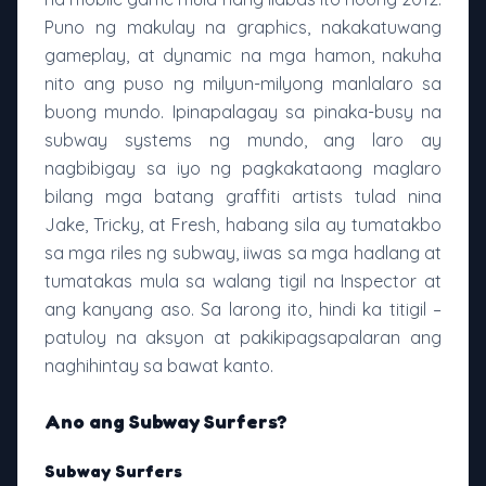
Puno ng makulay na graphics, nakakatuwang
gameplay, at dynamic na mga hamon, nakuha
nito ang puso ng milyun-milyong manlalaro sa
buong mundo. Ipinapalagay sa pinaka-busy na
subway systems ng mundo, ang laro ay
nagbibigay sa iyo ng pagkakataong maglaro
bilang mga batang graffiti artists tulad nina
Jake, Tricky, at Fresh, habang sila ay tumatakbo
sa mga riles ng subway, iiwas sa mga hadlang at
tumatakas mula sa walang tigil na Inspector at
ang kanyang aso. Sa larong ito, hindi ka titigil –
patuloy na aksyon at pakikipagsapalaran ang
naghihintay sa bawat kanto.
Ano ang Subway Surfers?
Subway Surfers