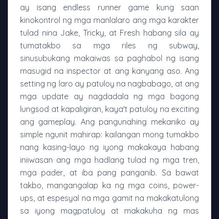
ay isang endless runner game kung saan
kinokontrol ng mga manlalaro ang mga karakter
tulad nina Jake, Tricky, at Fresh habang sila ay
tumatakbo sa mga riles ng subway,
sinusubukang makaiwas sa paghabol ng isang
masugid na inspector at ang kanyang aso. Ang
setting ng laro ay patuloy na nagbabago, at ang
mga update ay nagdadala ng mga bagong
lungsod at kapaligiran, kaya't patuloy na exciting
ang gameplay. Ang pangunahing mekaniko ay
simple ngunit mahirap: kailangan mong tumakbo
nang kasing-layo ng iyong makakaya habang
iniiwasan ang mga hadlang tulad ng mga tren,
mga pader, at iba pang panganib. Sa bawat
takbo, mangangalap ka ng mga coins, power-
ups, at espesyal na mga gamit na makakatulong
sa iyong magpatuloy at makakuha ng mas