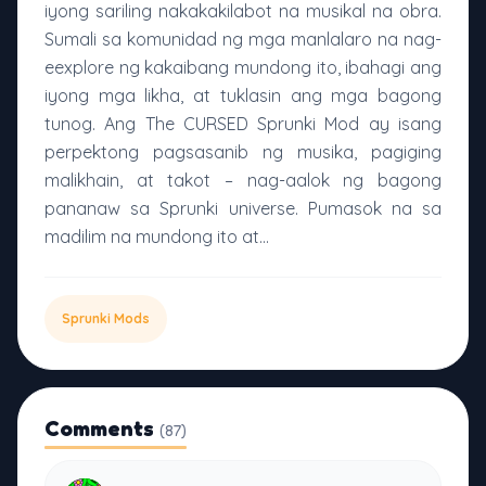
iyong sariling nakakakilabot na musikal na obra.
Sumali sa komunidad ng mga manlalaro na nag-
eexplore ng kakaibang mundong ito, ibahagi ang
iyong mga likha, at tuklasin ang mga bagong
tunog. Ang The CURSED Sprunki Mod ay isang
perpektong pagsasanib ng musika, pagiging
malikhain, at takot – nag-aalok ng bagong
pananaw sa Sprunki universe. Pumasok na sa
madilim na mundong ito at...
Sprunki Mods
Comments
(87)