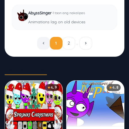
·
AbyssSinger
1 taon ang nakalipas
Animations lag on old devices
1
2
…
Related Games
4.9
4.8