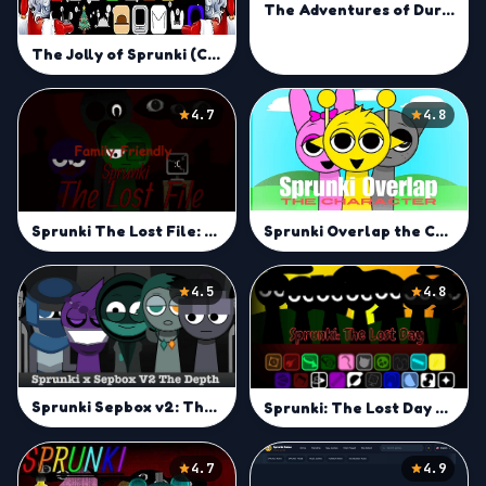
The Adventures of Durple
The Jolly of Sprunki (Christmas)
4.7
4.8
Sprunki Overlap the Characters
Sprunki The Lost File: Family Friendly
4.5
4.8
Sprunki Sepbox v2: The Depth
Sprunki: The Lost Day Mod
4.7
4.9