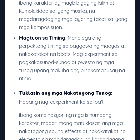
ibang karakter ay magbibigay ng lalim at
kumplexidad sa iyong musika, na
magdaragdag ng mga layer ng takot sa iyong
mga komposisyon.
Magtuon sa Timing:
Mahalaga ang
perpektong timing sa paggawa ng maayos at
nakakatakot na beats. Mag-experiment sa
pagkakasunod-sunod at pwesto ng mga
tunog upang makuha ang pinakamahusay na
ritmo.
Tuklasin ang mga Nakatagong Tunog:
Habang nag-eexperiment ka sa iba't
ibang kombinasyon ng mga isinumpang
karakter, maaari mong matuklasan ang mga
nakatagong sound effects at nakakatakot na
elemento na magdaragdag ng karagdagang