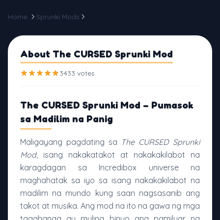
Home
Sprunki Mods
The CURSED Sprunki Mod
About The CURSED Sprunki Mod
3433 votes
The CURSED Sprunki Mod – Pumasok
sa Madilim na Panig
Maligayang pagdating sa
The CURSED Sprunki
Mod
, isang nakakatakot at nakakakilabot na
karagdagan sa Incredibox universe na
maghahatak sa iyo sa isang nakakakilabot na
madilim na mundo kung saan nagsasanib ang
takot at musika. Ang mod na ito na gawa ng mga
tagahanga ay muling binuo ang pamilyar na