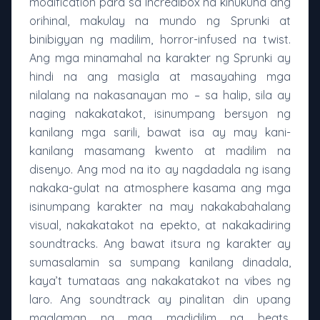
modification para sa Incredibox na kinukuha ang
orihinal, makulay na mundo ng Sprunki at
binibigyan ng madilim, horror-infused na twist.
Ang mga minamahal na karakter ng Sprunki ay
hindi na ang masigla at masayahing mga
nilalang na nakasanayan mo – sa halip, sila ay
naging nakakatakot, isinumpang bersyon ng
kanilang mga sarili, bawat isa ay may kani-
kanilang masamang kwento at madilim na
disenyo. Ang mod na ito ay nagdadala ng isang
nakaka-gulat na atmosphere kasama ang mga
isinumpang karakter na may nakakabahalang
visual, nakakatakot na epekto, at nakakadiring
soundtracks. Ang bawat itsura ng karakter ay
sumasalamin sa sumpang kanilang dinadala,
kaya’t tumataas ang nakakatakot na vibes ng
laro. Ang soundtrack ay pinalitan din upang
maglaman ng mga madidilim na beats,