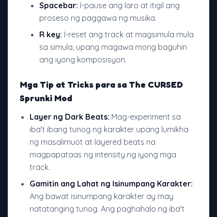
Spacebar:
I-pause ang laro at itigil ang
proseso ng paggawa ng musika.
R key:
I-reset ang track at magsimula mula
sa simula, upang magawa mong baguhin
ang iyong komposisyon.
Mga Tip at Tricks para sa The CURSED
Sprunki Mod
Layer ng Dark Beats:
Mag-experiment sa
iba't ibang tunog ng karakter upang lumikha
ng masalimuot at layered beats na
magpapataas ng intensity ng iyong mga
track.
Gamitin ang Lahat ng Isinumpang Karakter:
Ang bawat isinumpang karakter ay may
natatanging tunog. Ang paghahalo ng iba't