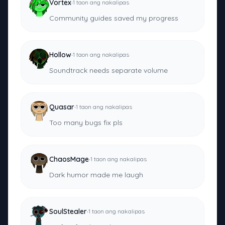
·
Vortex
1 taon ang nakalipas
Community guides saved my progress
·
Hollow
1 taon ang nakalipas
Soundtrack needs separate volume
·
Quasar
1 taon ang nakalipas
Too many bugs fix pls
·
ChaosMage
1 taon ang nakalipas
Dark humor made me laugh
·
SoulStealer
1 taon ang nakalipas