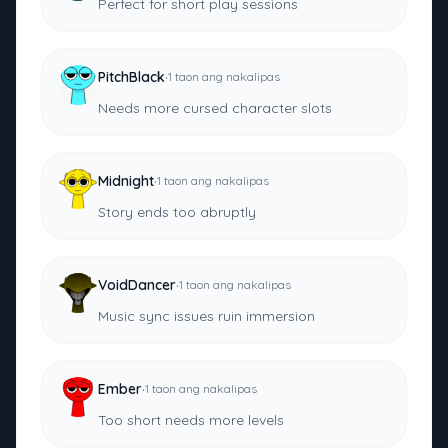
Perfect for short play sessions
·
PitchBlack
1 taon ang nakalipas
Needs more cursed character slots
·
Midnight
1 taon ang nakalipas
Story ends too abruptly
·
VoidDancer
1 taon ang nakalipas
Music sync issues ruin immersion
·
Ember
1 taon ang nakalipas
Too short needs more levels