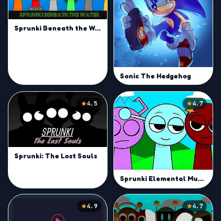
Sprunki Beneath the Water
Sonic The Hedgehog
4.5
4.7
Sprunki: The Lost Souls
Sprunki Elemental Musician Mod
4.9
4.7