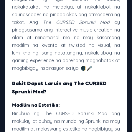
nakakatakot na melodiya, at nakakilabot na
soundscapes na pinapalakas ang atmospera ng
takot. Ang
The CURSED Sprunki Mod
ay
pinagsasama ang interactive music creation na
alam at minamahal mo na may kasamang
madilim na kwento at twisted na visual, na
lumilikha ng isang natatanging, nakalulubog na
gaming experience na parehong maghahatak at
magbibigay inspirasyon sa iyo. 🌒🎤
Bakit Dapat Laruin ang The CURSED
Sprunki Mod?
Madilim na Estetika:
Binubuo ng The CURSED Sprunki Mod ang
makulay at buhay na mundo ng Sprunki na may
madilim at malaswang estetika na nagbibigay sa