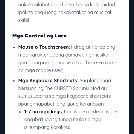
nakakakilabot na likha sa iba sa komunidad.
Ipakita ang iyong nakakatakot na musical
skills!
Mga Control ng Laro
Mouse o Touchscreen:
I-drag at I-drop ang
mga karakter upang gumawa ng musika
gamit ang iyong mouse o touchscreen (para
sa mga mobile user).
Mga Keyboard Shortcuts:
Ang ilang mga
bersyon ng The CURSED Sprunki Mod ay
sumusuporta sa mga keyboard shortcuts
upang mapabuti ang iyong karanasan:
1-7 na mga keys:
I-activate o i-deactivate
ang iba't ibang tunog mula sa mga
isinumpang karakter.