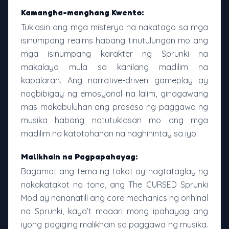
Kamangha-manghang Kwento:
Tuklasin ang mga misteryo na nakatago sa mga
isinumpang realms habang tinutulungan mo ang
mga isinumpang karakter ng Sprunki na
makalaya mula sa kanilang madilim na
kapalaran. Ang narrative-driven gameplay ay
nagbibigay ng emosyonal na lalim, ginagawang
mas makabuluhan ang proseso ng paggawa ng
musika habang natutuklasan mo ang mga
madilim na katotohanan na naghihintay sa iyo.
Malikhain na Pagpapahayag:
Bagamat ang tema ng takot ay nagtataglay ng
nakakatakot na tono, ang The CURSED Sprunki
Mod ay nananatili ang core mechanics ng orihinal
na Sprunki, kaya’t maaari mong ipahayag ang
iyong pagiging malikhain sa paggawa ng musika.