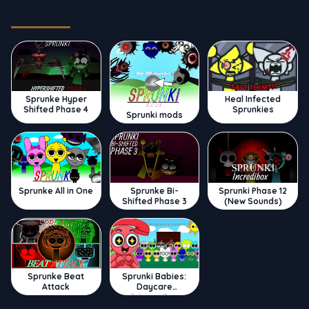
Trending
Sprunke Hyper
Heal Infected
Shifted Phase 4
Sprunkies
Sprunki mods
Sprunke All in One
Sprunke Bi-
Sprunki Phase 12
Shifted Phase 3
(New Sounds)
Sprunke Beat
Sprunki Babies:
Attack
Daycare
Interactive