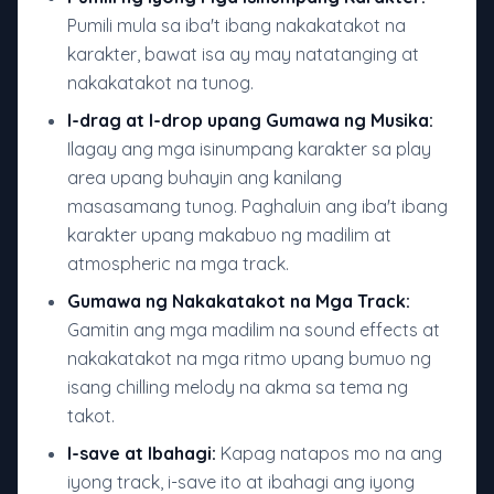
Pumili mula sa iba't ibang nakakatakot na
karakter, bawat isa ay may natatanging at
nakakatakot na tunog.
I-drag at I-drop upang Gumawa ng Musika:
Ilagay ang mga isinumpang karakter sa play
area upang buhayin ang kanilang
masasamang tunog. Paghaluin ang iba't ibang
karakter upang makabuo ng madilim at
atmospheric na mga track.
Gumawa ng Nakakatakot na Mga Track:
Gamitin ang mga madilim na sound effects at
nakakatakot na mga ritmo upang bumuo ng
isang chilling melody na akma sa tema ng
takot.
I-save at Ibahagi:
Kapag natapos mo na ang
iyong track, i-save ito at ibahagi ang iyong