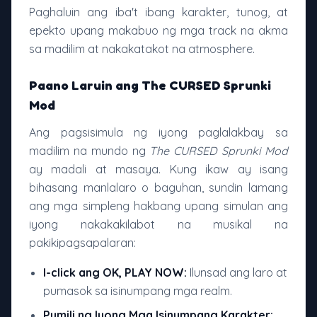
Paghaluin ang iba't ibang karakter, tunog, at
epekto upang makabuo ng mga track na akma
sa madilim at nakakatakot na atmosphere.
Paano Laruin ang The CURSED Sprunki
Mod
Ang pagsisimula ng iyong paglalakbay sa
madilim na mundo ng
The CURSED Sprunki Mod
ay madali at masaya. Kung ikaw ay isang
bihasang manlalaro o baguhan, sundin lamang
ang mga simpleng hakbang upang simulan ang
iyong nakakakilabot na musikal na
pakikipagsapalaran:
I-click ang OK, PLAY NOW:
Ilunsad ang laro at
pumasok sa isinumpang mga realm.
Pumili ng Iyong Mga Isinumpang Karakter: