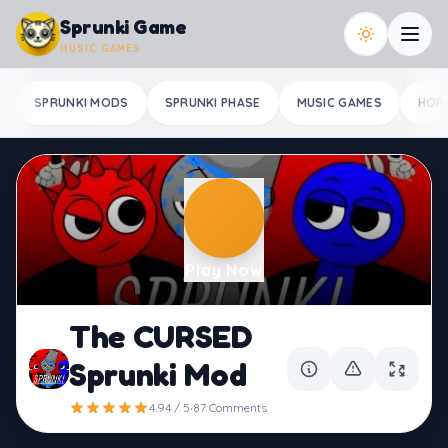
Skip to content
Sprunki Game
MUSIC GAMES
SPRUNKI MODS
SPRUNKI PHASE
MUSIC GAMES
HOR
Play Now
The CURSED
Sprunki Mod
·
4.94 / 5
87 Comments