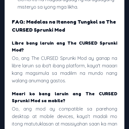
misteryo sa iyong mga likha.
FAQ: Madalas na Itanong Tungkol sa The
CURSED Sprunki Mod
Libre bang laruin ang The CURSED Sprunki
Mod?
Oo, ang The CURSED Sprunki Mod ay ganap na
libre laruin sa iba't ibang platform, kaya't maaari
kang magsimula sa madilim na mundo nang
walang anumang gastos.
Maari ko bang laruin ang The CURSED
Sprunki Mod sa mobile?
Oo, ang mod ay compatible sa parehong
desktop at mobile devices, kaya’t madali mo
itong matutuklasan at masisiyahan saan ka man