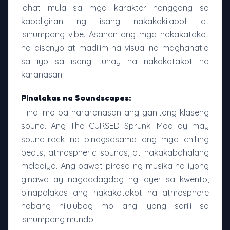
lahat mula sa mga karakter hanggang sa
kapaligiran ng isang nakakakilabot at
isinumpang vibe. Asahan ang mga nakakatakot
na disenyo at madilim na visual na maghahatid
sa iyo sa isang tunay na nakakatakot na
karanasan.
Pinalakas na Soundscapes:
Hindi mo pa nararanasan ang ganitong klaseng
sound. Ang The CURSED Sprunki Mod ay may
soundtrack na pinagsasama ang mga chilling
beats, atmospheric sounds, at nakakabahalang
melodiya. Ang bawat piraso ng musika na iyong
ginawa ay nagdadagdag ng layer sa kwento,
pinapalakas ang nakakatakot na atmosphere
habang nilulubog mo ang iyong sarili sa
isinumpang mundo.