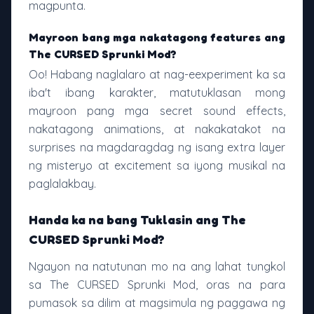
magpunta.
Mayroon bang mga nakatagong features ang
The CURSED Sprunki Mod?
Oo! Habang naglalaro at nag-eexperiment ka sa
iba't ibang karakter, matutuklasan mong
mayroon pang mga secret sound effects,
nakatagong animations, at nakakatakot na
surprises na magdaragdag ng isang extra layer
ng misteryo at excitement sa iyong musikal na
paglalakbay.
Handa ka na bang Tuklasin ang The
CURSED Sprunki Mod?
Ngayon na natutunan mo na ang lahat tungkol
sa The CURSED Sprunki Mod, oras na para
pumasok sa dilim at magsimula ng paggawa ng