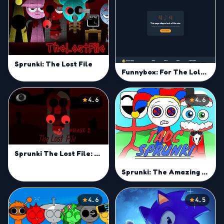
Sprunki: The Lost File
Funnybox: For The Lols Game
4.6
4.6
Sprunki The Lost File: Phase 2
Sprunki: The Amazing Digital Circus
4.6
4.5