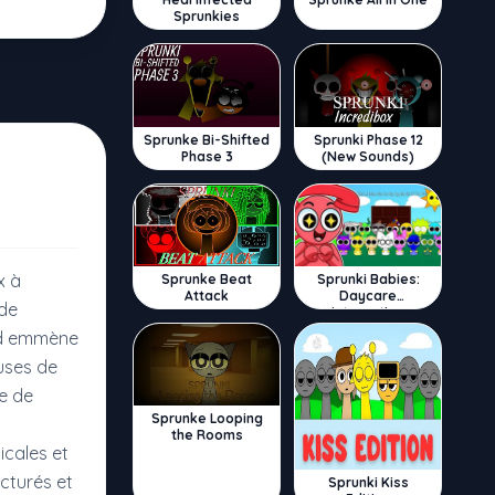
Sprunkies
Sprunke Bi-Shifted
Sprunki Phase 12
Phase 3
(New Sounds)
x à
Sprunke Beat
Sprunki Babies:
Attack
Daycare
 de
Interactive
od emmène
uses de
ée de
Sprunke Looping
the Rooms
cales et
cturés et
Sprunki Kiss