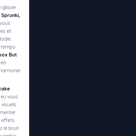
 glisser
l
Sprunki,
 vous
es et
lodie
e tempo
box But
 en
 harmonie
take
 jeu vous
 visuels
imenter
 effets
 le bruit