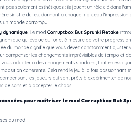
ont pas seulement esthétiques : ils jouent un rôle clé dans l'am
ère sinistre du jeu, donnant à chaque morceau l'impression 
s un monde corrompu.
y dynamique
: Le mod
Corruptbox But Sprunki Retake
intro
namique qui évolue au fur et à mesure de votre progression
chée du monde signifie que vous devez constamment ajuster 
our compenser les changements imprévisibles de tempo et de
 vous adapter à des changements soudains, tout en essaya
mposition cohérente. Cela rend le jeu à la fois passionnant e
écompensant les joueurs qui sont prêts à expérimenter de no
s de sons et à accepter le chaos.
avancées pour maîtriser le mod
Corruptbox But Sp
ases du mod