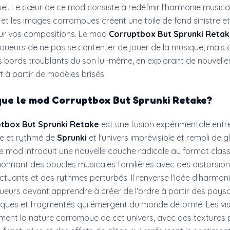
el. Le cœur de ce mod consiste à redéfinir l'harmonie musical
et les images corrompues créent une toile de fond sinistre et
ur vos compositions. Le mod
Corruptbox But Sprunki Reta
ueurs de ne pas se contenter de jouer de la musique, mais 
es bords troublants du son lui-même, en explorant de nouvell
rt à partir de modèles brisés.
que le
mod Corruptbox But Sprunki Retake
?
tbox But Sprunki Retake
est une fusion expérimentale entre
e et rythmé de
Sprunki
et l'univers imprévisible et rempli de g
Ce mod introduit une nouvelle couche radicale au format clas
sionnant des boucles musicales familières avec des distorsions
tuants et des rythmes perturbés. Il renverse l'idée d'harmon
joueurs devant apprendre à créer de l'ordre à partir des pay
ques et fragmentés qui émergent du monde déformé. Les vis
ment la nature corrompue de cet univers, avec des textures p