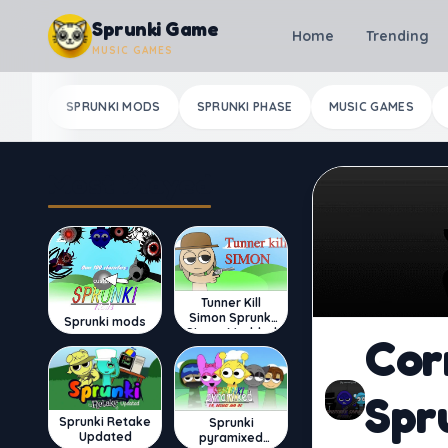
Skip to content
Sprunki Game
Home
Trending
MUSIC GAMES
SPRUNKI MODS
SPRUNKI PHASE
MUSIC GAMES
Most Played
Tunner Kill
Simon Sprunki
Sprunki mods
Sinner Modded
Cor
Spr
Sprunki Retake
Sprunki
Updated
pyramixed