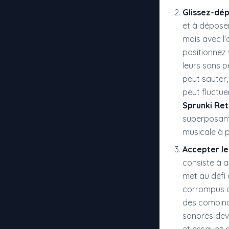
Glissez-dé
et à dépose
mais avec l'
positionnez 
leurs sons p
peut sauter,
peut fluctue
Sprunki Re
superposant
musicale à p
Accepter l
consiste à a
met au défi 
corrompus q
des combina
sonores dev