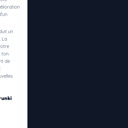
élioration
d'un
duit un
. La
votre
 ton.
nt de
t
uvelles
runki