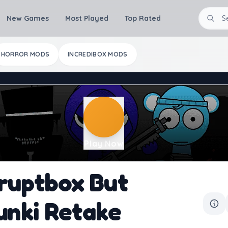
New Games
Most Played
Top Rated
HORROR MODS
INCREDIBOX MODS
Play Now
ruptbox But
unki Retake