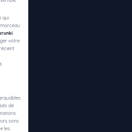
e semble
n qui
e morceau
prunki
ager votre
récient
s
marquables
usés de
imations
eurs sons
e les