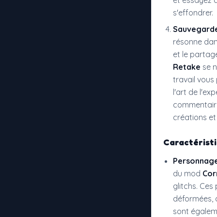
et essayez d
s'effondrer.
Sauvegarde
résonne dan
et le parta
Retake
se n
travail vous
l'art de l'e
commentaires
créations et 
Caractérist
Personnages
du mod
Cor
glitchs. Ces
déformées, a
sont égalem