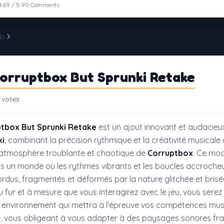
·
4.69 / 5
90 Comments
ds
Corruptbox But Sprunki Retake
orruptbox But Sprunki Retake
 votes
tbox But Sprunki Retake
est un ajout innovant et audacieu
ki
, combinant la précision rythmique et la créativité musicale
'atmosphère troublante et chaotique de
Corruptbox
. Ce m
ns un monde où les rythmes vibrants et les boucles accroche
rdus, fragmentés et déformés par la nature glitchée et bris
Au fur et à mesure que vous interagirez avec le jeu, vous serez
 environnement qui mettra à l'épreuve vos compétences musi
té, vous obligeant à vous adapter à des paysages sonores fra