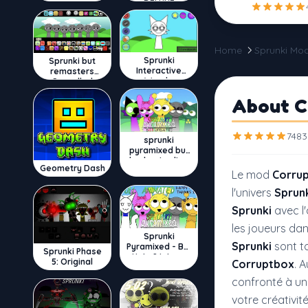
DELUXE
Home
Sprunki Mo
Sprunki
Sprunki but
Interactive
remasters
Wenda
Cancelled
About C
7483
sprunki
pyramixed but
broker is alive
Geometry Dash
Le mod
Corrup
l'univers
Sprun
Sprunki
avec l
les joueurs da
Sprunki
Sprunki
sont to
Pyramixed - But
Sprunki Phase
Upin & Ipin oc
5: Original
Corruptbox
. 
confronté à un
votre créativi