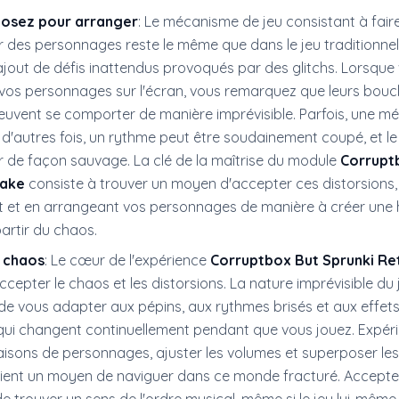
posez pour arranger
: Le mécanisme de jeu consistant à faire
r des personnages reste le même que dans le jeu traditionne
ajout de défis inattendus provoqués par des glitchs. Lorsque
vos personnages sur l'écran, vous remarquez que leurs boucl
euvent se comporter de manière imprévisible. Parfois, une mé
 d'autres fois, un rythme peut être soudainement coupé, et l
r de façon sauvage. La clé de la maîtrise du module
Corrupt
take
consiste à trouver un moyen d'accepter ces distorsions,
 et en arrangeant vos personnages de manière à créer une
artir du chaos.
e chaos
: Le cœur de l'expérience
Corruptbox But Sprunki Re
ccepter le chaos et les distorsions. La nature imprévisible du
de vous adapter aux pépins, aux rythmes brisés et aux effets
ui changent continuellement pendant que vous jouez. Expér
isons de personnages, ajuster les volumes et superposer les
ient un moyen de naviguer dans ce monde fracturé. Acceptez