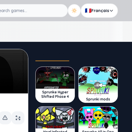
🇫🇷
Français
Trending
Sprunke Hyper
Shifted Phase 4
Sprunki mods
Sprunke All in One
Heal Infected