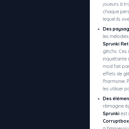
joueurs à tr
chaque pers
lequel ils viv
Des paysag
les mélodies
Sprunki Re
glitchs. Ces
inquiétante 
mod fait par
effets de gl
l'harmonie. 
les utiliser 
Des élément
réimagine ég
Sprunki
est 
Corruptbox
à l'impressi