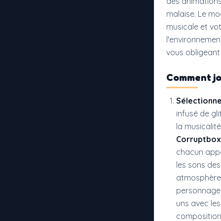
des animations 
malaise. Le m
musicale et vo
l'environnemen
vous obligeant 
Comment j
Sélectionn
infusé de gl
la musicalit
Corruptbox
chacun appo
les sons de
atmosphère d
personnages,
uns avec les
composition 