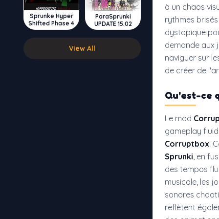
à un chaos visu
Sprunke Hyper
ParaSprunki
rythmes brisés 
Shifted Phase 4
UPDATE 15.02
dystopique po
demande aux jo
View All
naviguer sur l
de créer de l'a
Qu'est-ce 
Le mod
Corrup
gameplay fluid
Corruptbox
. 
Sprunki
, en fu
des tempos fluc
musicale, les 
sonores chaoti
reflètent égale