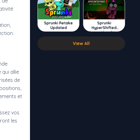
t de
tivité
Sprunki Retake
Sprunki
tion,
Updated
HyperShifted
Phase 4 but Swap
ection.
Double
View All
nde
qui allie
risées de
positions,
ements et
issez vos
ront les