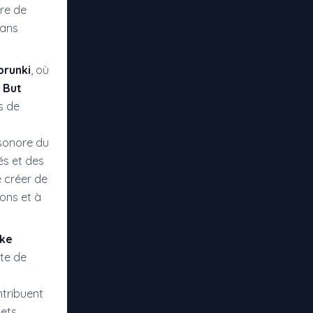
ore de
dans
prunki
, où
 But
s de
 sonore du
és et des
e créer de
ons et à
ake
tte de
ntribuent
fets