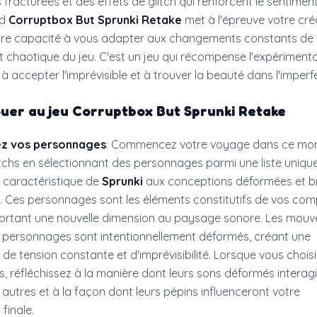
fracturées et des effets de glitch qui renforcent le sentimen
od
Corruptbox But Sprunki Retake
met à l'épreuve votre créa
tre capacité à vous adapter aux changements constants de
t chaotique du jeu. C'est un jeu qui récompense l'expérimenta
à accepter l'imprévisible et à trouver la beauté dans l'imperf
ouer au
jeu Corruptbox But Sprunki Retake
ez vos personnages
: Commencez votre voyage dans ce mo
itchs en sélectionnant des personnages parmi une liste unique 
é caractéristique de
Sprunki
aux conceptions déformées et b
. Ces personnages sont les éléments constitutifs de vos com
rtant une nouvelle dimension au paysage sonore. Les mouv
s personnages sont intentionnellement déformés, créant une
e tension constante et d'imprévisibilité. Lorsque vous chois
 réfléchissez à la manière dont leurs sons déformés interagi
 autres et à la façon dont leurs pépins influenceront votre
finale.