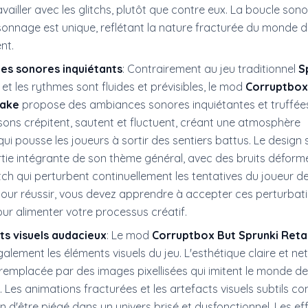
availler avec les glitchs, plutôt que contre eux. La boucle son
onnage est unique, reflétant la nature fracturée du monde 
ent.
es sonores inquiétants
: Contrairement au jeu traditionnel
S
 et les rythmes sont fluides et prévisibles, le mod
Corruptbox
take
propose des ambiances sonores inquiétantes et truffée
 sons crépitent, sautent et fluctuent, créant une atmosphère
qui pousse les joueurs à sortir des sentiers battus. Le design
tie intégrante de son thème général, avec des bruits déform
itch qui perturbent continuellement les tentatives du joueur d
Pour réussir, vous devez apprendre à accepter ces perturbati
pour alimenter votre processus créatif.
s visuels audacieux
: Le mod
Corruptbox But Sprunki Ret
alement les éléments visuels du jeu. L'esthétique claire et ne
remplacée par des images pixellisées qui imitent le monde de
. Les animations fracturées et les artefacts visuels subtils co
on d'être piégé dans un univers brisé et dysfonctionnel. Les ef