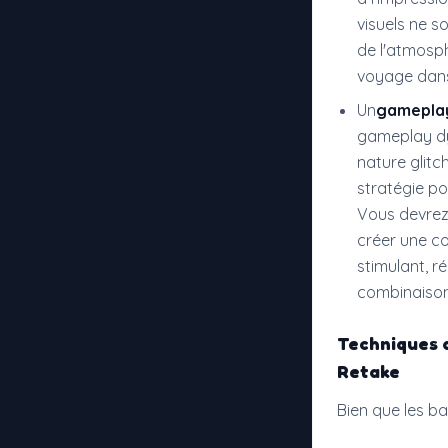
visuels ne s
de l'atmosph
voyage dan
Un
gamepla
gameplay dy
nature glit
stratégie p
Vous devrez
créer une co
stimulant, r
combinaison
Techniques 
Retake
Bien que les b