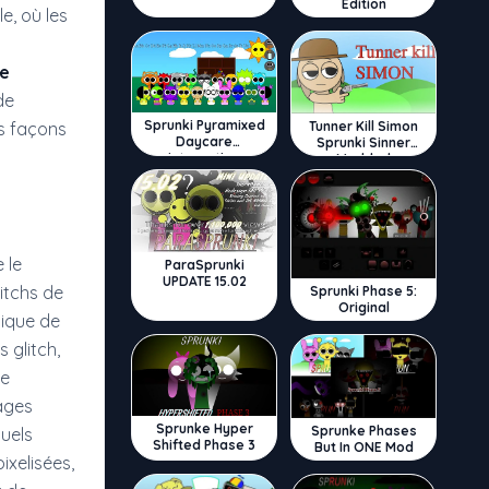
Edition
e, où les
ke
de
Sprunki Pyramixed
Tunner Kill Simon
es façons
Daycare
Sprunki Sinner
Interactive
Modded
 le
ParaSprunki
UPDATE 15.02
litchs de
Sprunki Phase 5:
Original
sique de
 glitch,
ie
sages
Sprunke Hyper
Sprunke Phases
uels
Shifted Phase 3
But In ONE Mod
ixelisées,