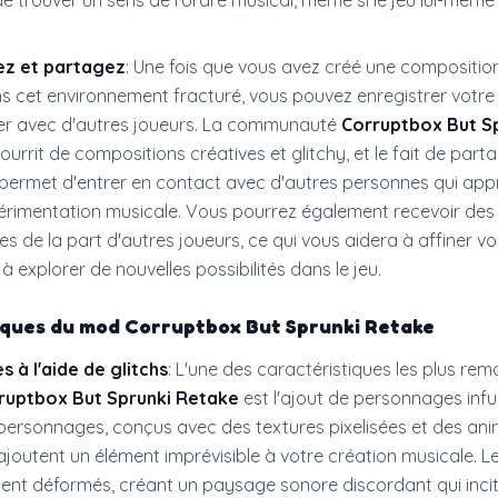
e trouver un sens de l'ordre musical, même si le jeu lui-mêm
z et partagez
: Une fois que vous avez créé une compositio
s cet environnement fracturé, vous pouvez enregistrer votr
ger avec d'autres joueurs. La communauté
Corruptbox But S
ourrit de compositions créatives et glitchy, et le fait de part
 permet d'entrer en contact avec d'autres personnes qui app
xpérimentation musicale. Vous pourrez également recevoir des
 de la part d'autres joueurs, ce qui vous aidera à affiner vo
à explorer de nouvelles possibilités dans le jeu.
iques du mod
Corruptbox But Sprunki Retake
 à l'aide de glitchs
: L'une des caractéristiques les plus re
ruptbox But Sprunki Retake
est l'ajout de personnages inf
 personnages, conçus avec des textures pixelisées et des an
joutent un élément imprévisible à votre création musicale. L
ent déformés, créant un paysage sonore discordant qui incit