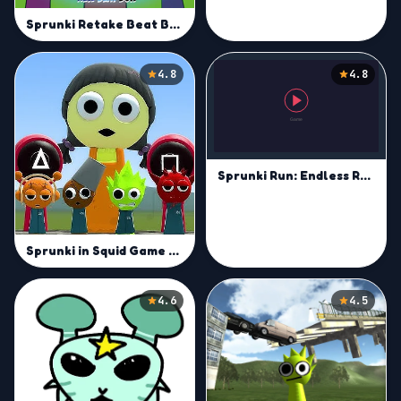
Sprunki Retake Beat Box
4.8
4.8
Sprunki Run: Endless Racing
Sprunki in Squid Game Chamber
4.6
4.5