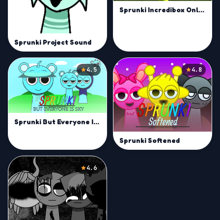
Sprunki Incredibox Only Up
Sprunki Project Sound
4.5
4.8
Sprunki But Everyone Is Sky
Sprunki Softened
4.6