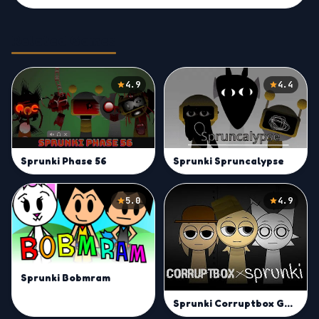
Related Games
4.9
4.4
Sprunki Phase 56
Sprunki Spruncalypse
5.0
4.9
Sprunki Bobmram
Sprunki Corruptbox Goreless