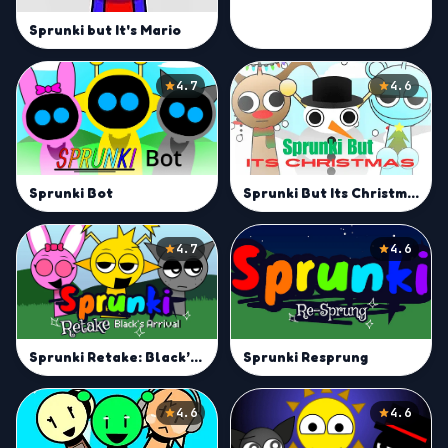
Sprunki but It's Mario
4.7
4.6
Sprunki But Its Christmas
Sprunki Bot
4.7
4.6
Sprunki Resprung
Sprunki Retake: Black’s Arrival
4.6
4.6