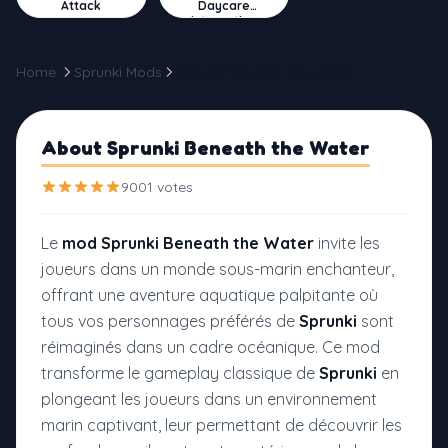
Attack
Daycare
Interactive
Home
Sprunki Mods
Sprunki Beneath the Water
About Sprunki Beneath the Water
9001 votes
Le
mod Sprunki Beneath the Water
invite les
joueurs dans un monde sous-marin enchanteur,
offrant une aventure aquatique palpitante où
tous vos personnages préférés de
Sprunki
sont
réimaginés dans un cadre océanique. Ce mod
transforme le gameplay classique de
Sprunki
en
plongeant les joueurs dans un environnement
marin captivant, leur permettant de découvrir les