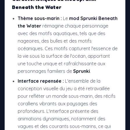
Beneath the Water
Thème sous-marin :
Le
mod Sprunki Beneath
the Water
réimagine chaque personnage
avec des motifs aquatiques, tels que des
nageoires, des bulles et des motifs
océaniques. Ces motifs capturent l'essence de
la vie sous la surface de l'océan, apportant
une touche unique et rafraîchissante aux
personnages familiers de
Sprunki
.
Interface repensée :
L'ensemble de la
conception visuelle du jeu a été retravaillée
pour refléter un monde sous-marin, des récifs
coralliens vibrants aux paysages des
profondeurs. L'interface présente des
animations dynamiques, notamment des
vagues et des courants sous-marins, ce qui