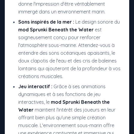
donne l'impression d'être véritablement
immergé dans un environnement marin.
Sons inspirés de la mer :
Le design sonore du
mod Sprunki Beneath the Water
est
soigneusement conçu pour renforcer
l'atmosphère sous-marine. Attendez-vous à
entendre des sons océaniques apaisants, le
doux clapotis de l'eau et des cris de baleines
lointains qui ajouteront de la profondeur à vos
créations musicales.
Jeu interactif :
Grâce à ses animations
dynamiques et à ses fonctions de jeu
interactives, le
mod Sprunki Beneath the
Water
maintient l'intérêt des joueurs en leur
offrant bien plus qu'une simple création
musicale. L'environnement sous-marin offre
une expérience captivante et immersive qui