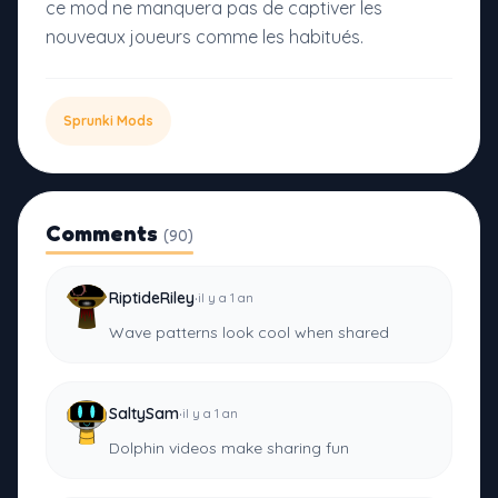
ce mod ne manquera pas de captiver les
nouveaux joueurs comme les habitués.
Sprunki Mods
Comments
(90)
·
RiptideRiley
il y a 1 an
Wave patterns look cool when shared
·
SaltySam
il y a 1 an
Dolphin videos make sharing fun