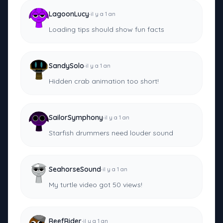
·
LagoonLucy
il y a 1 an
Loading tips should show fun facts
·
SandySolo
il y a 1 an
Hidden crab animation too short!
·
SailorSymphony
il y a 1 an
Starfish drummers need louder sound
·
SeahorseSound
il y a 1 an
My turtle video got 50 views!
·
ReefRider
il y a 1 an