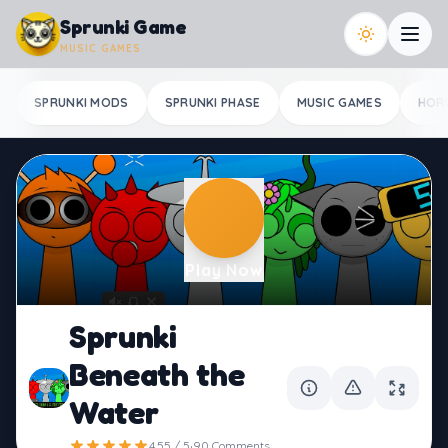
Skip to content
Sprunki Game
MUSIC GAMES
SPRUNKI MODS
SPRUNKI PHASE
MUSIC GAMES
HOR
Play Now
Sprunki
Beneath the
Water
·
4.55 / 5
90 Comments