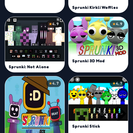
Sprunki Kirkli Waffles
4.9
4.9
Sprunki 3D Mod
Sprunki: Not Alone
4.7
4.7
Sprunki Stick