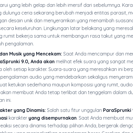
rui yang lebih gelap dan lebih imersif dari sebelumnya. Kara
g dulunya ceria sekarang berubah menjadi entitas parasit, m
gan desain unik dan menyeramkan yang menambah suasan
cara keseluruhan. Lingkungan latar belakang yang meres
g rumit bekerja sama untuk membangun rasa takut yang me
uh pengalaman.
 dan Musik yang Mencekam:
Saat Anda mencampur dan m
aSprunki 9.0, Anda akan
melihat efek suara yang sangat m
 oleh setiap karakter. Suara-suara yang meresahkan ini be
pengalaman audio yang mendebarkan sekaligus menyeramk
at ketukan sederhana maupun komposisi yang rumit, audio
akan membuat Anda tetap terlibat dan tenggelam dalam d
 ini.
akter yang Dinamis:
Salah satu fitur unggulan
ParaSprunki 
masi
karakter
yang disempurnakan
. Saat Anda membuat mus
reaksi secara dinamis terhadap pilihan Anda, bergerak deng