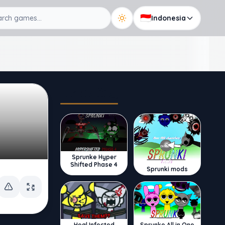
🇮🇩
Indonesia
Trending
Sprunke Hyper
Shifted Phase 4
Sprunki mods
Sprunke All in One
Heal Infected