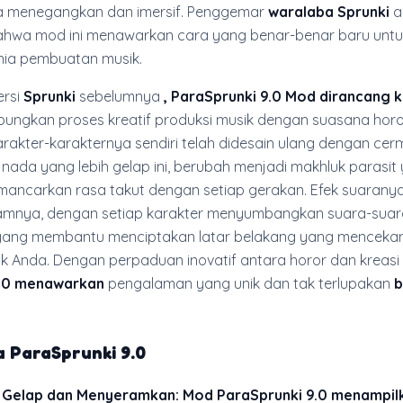
asa menegangkan dan imersif. Penggemar
waralaba Sprunki
a
wa mod ini menawarkan cara yang benar-benar baru untu
ia pembuatan musik.
ersi
Sprunki
sebelumnya
,
ParaSprunki 9.0 Mod dirancang 
ungkan proses kreatif produksi musik dengan suasana hor
arakter-karakternya sendiri telah didesain ulang dengan cer
ada yang lebih gelap ini, berubah menjadi makhluk parasit
ancarkan rasa takut dengan setiap gerakan. Efek suaranya
mnya, dengan setiap karakter menyumbangkan suara-suar
ang membantu menciptakan latar belakang yang menceka
k Anda. Dengan perpaduan inovatif antara horor dan kreasi 
9.0 menawarkan
pengalaman yang unik dan tak terlupakan
b
a
ParaSprunki 9.0
g Gelap dan Menyeramkan:
Mod ParaSprunki 9.0 menampil