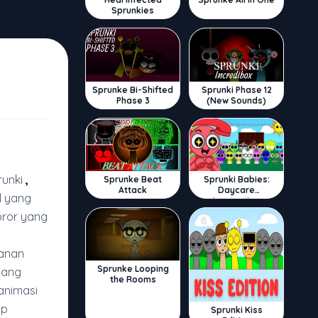
Sprunkies
Sprunke Bi-Shifted
Sprunki Phase 12
Phase 3
(New Sounds)
runki
,
Sprunke Beat
Sprunki Babies:
Attack
Daycare
l yang
Interactive
oror yang
lanan
Sprunke Looping
yang
the Rooms
animasi
ap
Sprunki Kiss