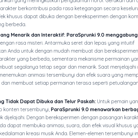
ahkan yang meningkatkan pengalaman horor. Gerakan dan 
 karakter berkontribusi pada rasa ketegangan secara keselur
ek khusus dapat dibuka dengan bereksperimen dengan kom
ng berbeda.
ng Menarik dan Interaktif:
ParaSprunki 9.0 menggabun
dengan rasa misteri. Antarmuka seret dan lepas yang intuitif
an Anda untuk dengan mudah membuat dan bereksperime
arakter yang berbeda, sementara mekanisme permainan ya
buat segalanya tetap segar dan menarik. Saat menjelajahi m
menemukan animasi tersembunyi dan efek suara yang mem
r dan membuat setiap permainan terasa seperti petualanga
g Tidak Dapat Dibuka dan Telur Paskah:
Untuk pemain ya
 konten tersembunyi,
ParaSprunki 9.0 menawarkan berba
uk dijelajahi. Dengan bereksperimen dengan pasangan karak
da dapat membuka animasi, suara, dan efek visual khusus y
dalaman kreasi musik Anda. Elemen-elemen tersembunyi in