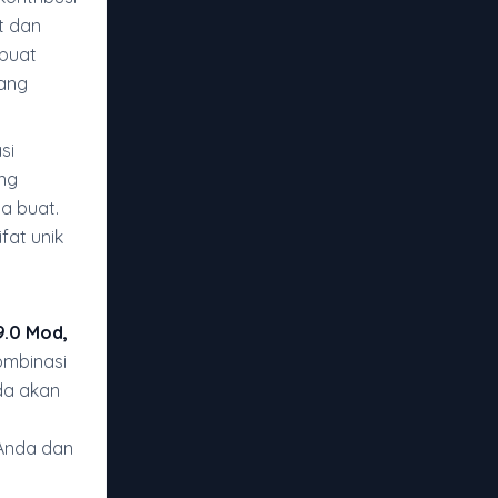
t dan
mbuat
yang
si
ng
a buat.
fat unik
9.0 Mod,
ombinasi
da akan
Anda dan