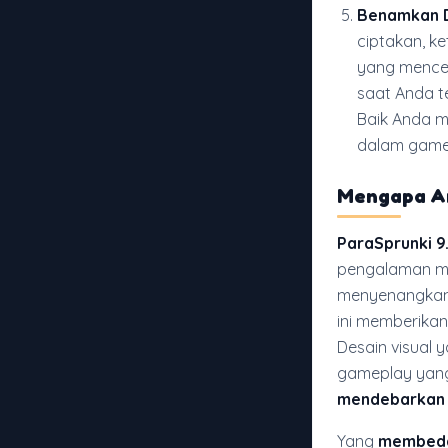
Benamkan D
ciptakan, k
yang mence
saat Anda t
Baik Anda m
dalam game 
Mengapa A
ParaSprunki 
pengalaman me
menyenangkan
ini memberika
Desain visual
gameplay yan
mendebarkan 
Yang
membeda