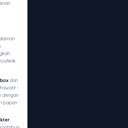
ainan
galaman
n
ngkah
osferik
ibox
dan
hawatir -
n dengan
an papan
kter
kontribusi