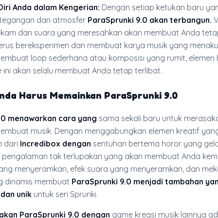
iri Anda dalam Kengerian:
Dengan setiap ketukan baru ya
etegangan dan atmosfer
ParaSprunki 9.0 akan terbangun.
V
kam dan suara yang meresahkan akan membuat Anda teta
erus bereksperimen dan membuat karya musik yang menaku
embuat loop sederhana atau komposisi yang rumit, elemen 
ini akan selalu membuat Anda tetap terlibat.
nda Harus Memainkan
ParaSprunki 9.0
9.0 menawarkan cara yang
sama sekali baru untuk merasak
mbuat musik. Dengan menggabungkan elemen kreatif yan
 dari
Incredibox dengan
sentuhan bertema horor yang gel
n pengalaman tak terlupakan yang akan membuat Anda kemba
 yang menyeramkan, efek suara yang menyeramkan, dan me
g dinamis membuat
ParaSprunki 9.0 menjadi tambahan ya
dan unik
untuk seri Sprunki.
kan ParaSprunki 9.0 dengan
game kreasi musik lainnya a