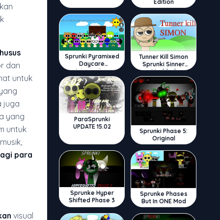
Edition
kan
k
khusus
Sprunki Pyramixed
Tunner Kill Simon
Daycare
Sprunki Sinner
or dan
Interactive
Modded
mat untuk
 yang
 juga
a yang
ParaSprunki
UPDATE 15.02
m untuk
Sprunki Phase 5:
Original
musik,
agi para
Sprunke Hyper
Sprunke Phases
Shifted Phase 3
But In ONE Mod
kan
visual