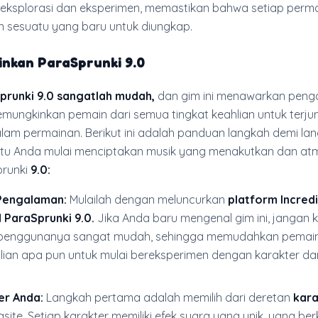
ksplorasi dan eksperimen, memastikan bahwa setiap perm
sesuatu yang baru untuk diungkap.
inkan
ParaSprunki 9.0
prunki 9.0 sangatlah mudah,
dan gim ini menawarkan pen
memungkinkan pemain dari semua tingkat keahlian untuk terju
lam permainan. Berikut ini adalah panduan langkah demi la
u Anda mulai menciptakan musik yang menakutkan dan atm
prunki
9.0:
Pengalaman:
Mulailah dengan meluncurkan
platform Incred
 ParaSprunki 9.0.
Jika Anda baru mengenal gim ini, jangan k
penggunanya sangat mudah, sehingga memudahkan pemai
hlian apa pun untuk mulai bereksperimen dengan karakter d
ter Anda:
Langkah pertama adalah memilih dari deretan
kara
site. Setiap karakter memiliki efek suara yang unik, yang ber