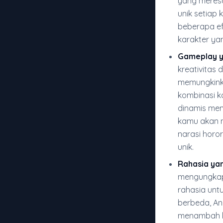
yang meres
unik setiap
beberapa ef
karakter ya
Gameplay ya
kreativitas 
memungkink
kombinasi k
dinamis mem
kamu akan 
narasi horo
unik.
Rahasia yan
mengungkap
rahasia unt
berbeda, An
menambah ke