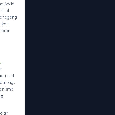
ng Anda
isual
p tegang
tkan.
horor
an
g
ap, mod
li lagi.
kanisme
ng
dalah