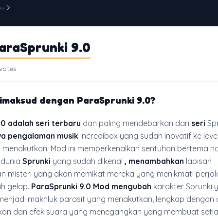
es
ParaSprunki 9.0
araSprunki 9.0
 votes
dimaksud dengan
ParaSprunki 9.0?
0 adalah seri terbaru
dan paling mendebarkan dari
seri
Sp
wa
pengalaman musik
Incredibox yang sudah inovatif ke leve
an menakutkan. Mod ini memperkenalkan sentuhan bertema h
 dunia
Sprunki
yang sudah dikenal
, menambahkan
lapisan
n misteri yang akan memikat mereka yang menikmati perja
ih gelap.
ParaSprunki 9.0 Mod mengubah
karakter Sprunki 
enjadi makhluk parasit yang menakutkan, lengkap dengan 
an dan efek suara yang menegangkan yang membuat seti