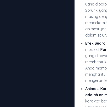
yang diperba
Sprunki yan
masing den
mencekam se
animasi yan
dalam selur
Efek Suara
musik di
Par
yang dibawa
membentuk 
Anda membu
menghantui 
menyeramkan
Animasi Kar
adalah ani
karakter be