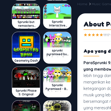
DELUXE
Home
Music Gam
Sprunki
About P
Sprunki but
Interactive
remasters
Wenda
Cancelled
1117
Apa yang 
sprunki
pyramixed but
broker is alive
Geometry Dash
ParaSprunki 9.
yang memba
lebih tinggi d
mengerikan ke
Sprunki
ketegangan da
Pyramixed - But
Sprunki Phase
Upin & Ipin oc
5: Original
musik yang leb
bersemangat m
yang meresahk