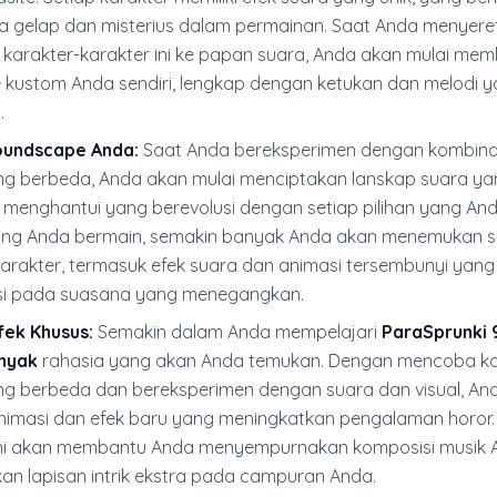
 gelap dan misterius dalam permainan. Saat Anda menyere
karakter-karakter ini ke papan suara, Anda akan mulai me
kustom Anda sendiri, lengkap dengan ketukan dan melodi 
.
oundscape Anda:
Saat Anda bereksperimen dengan kombina
ng berbeda, Anda akan mulai menciptakan lanskap suara ya
 menghantui yang berevolusi dengan setiap pilihan yang And
ing Anda bermain, semakin banyak Anda akan menemukan si
 karakter, termasuk efek suara dan animasi tersembunyi yang
usi pada suasana yang menegangkan.
ek Khusus:
Semakin dalam Anda mempelajari
ParaSprunki 
nyak
rahasia yang akan Anda temukan. Dengan mencoba k
ng berbeda dan bereksperimen dengan suara dan visual, An
masi dan efek baru yang meningkatkan pengalaman horor.
ni akan membantu Anda menyempurnakan komposisi musik 
 lapisan intrik ekstra pada campuran Anda.