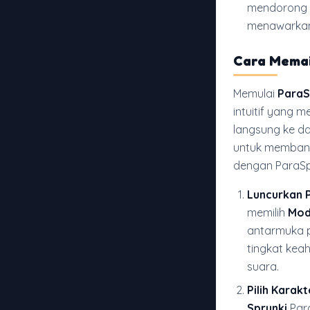
mendorong e
menawarkan 
Cara Mema
Memulai
ParaS
intuitif yang 
langsung ke da
untuk membant
dengan ParaS
Luncurkan 
memilih
Mod
antarmuka 
tingkat kea
suara.
Pilih Karak
Sprunki
Para