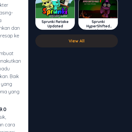
kter
asing-
a
Sprunki Retake
Sprunki
Updated
HyperShifted
ahkan dan
Phase 4 but Swap
Double
resap ke
View All
embuat
enakutkan
rpadu
an. Baik
 yang
unia yang
9.0
ik,
an cara