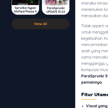
interaksi ter
Sprunke Hyper
ParaSprunki
menemukan bah
Shifted Phase 4
UPDATE 15.02
merasakan dun
View All
Tidak seperti v
untuk menggab
kegelisahan. K
mencerminkan n
aneh yang mem
sama menceka
mengganggu y
komposisi musi
ParaSprunki 
pemainnya
.
Fitur Utam
Visual yan