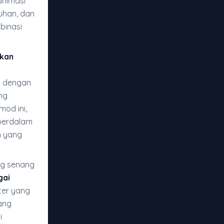
animasi
uhan, dan
binasi
gkan
n dengan
ng
od ini,
perdalam
n yang
ng senang
gai
ter yang
ang
i