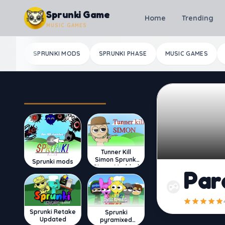
Skip to content
Sprunki Game
Home
Trending
MUSIC GAMES
SPRUNKI MODS
SPRUNKI PHASE
MUSIC GAMES
Most Played
Tunner Kill
Simon Sprunki
Sprunki mods
Sinner Modded
Par
Sprunki Retake
Sprunki
Updated
pyramixed