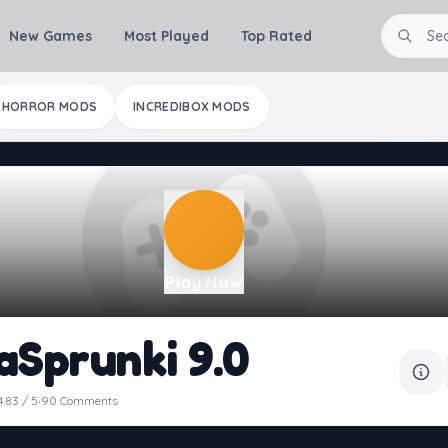
New Games
Most Played
Top Rated
HORROR MODS
INCREDIBOX MODS
Play Now
aSprunki 9.0
·
4.83 / 5
90 Comments