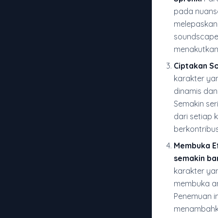
pada nuansa
melepaskan 
soundscape 
menakutkan
Ciptakan S
karakter ya
dinamis dan
Semakin ser
dari setiap
berkontrib
Membuka Ef
semakin ba
karakter ya
membuka ani
Penemuan i
menambahkan