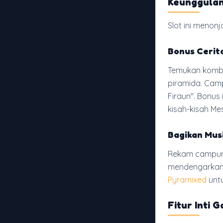
Keunggula
Slot ini menon
Bonus Cerit
Temukan kombo
piramida. Camp
Firaun". Bonus
kisah-kisah Mes
Bagikan Mus
Rekam campura
mendengarkan
Pyramixed
untu
Fitur Inti 