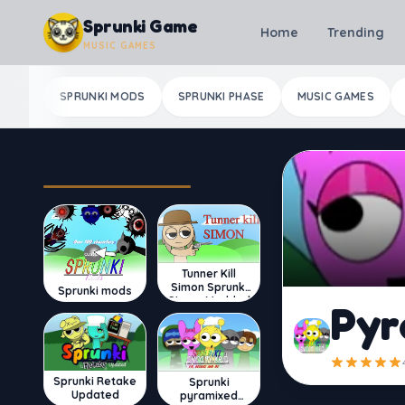
Skip to content
Sprunki Game
Home
Trending
MUSIC GAMES
SPRUNKI MODS
SPRUNKI PHASE
MUSIC GAMES
Most Played
Tunner Kill
Simon Sprunki
Sprunki mods
Sinner Modded
Pyr
Sprunki Retake
Sprunki
Updated
pyramixed