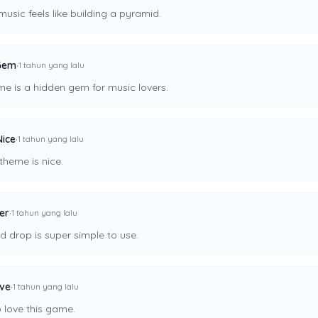
usic feels like building a pyramid.
·
Gem
1 tahun yang lalu
me is a hidden gem for music lovers.
·
Nice
1 tahun yang lalu
theme is nice.
·
er
1 tahun yang lalu
 drop is super simple to use.
·
ve
1 tahun yang lalu
 love this game.