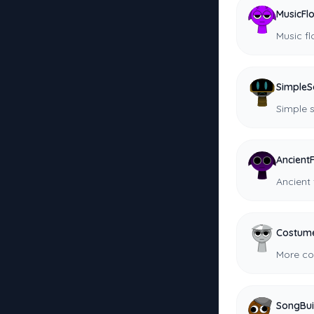
MusicFl
Music f
Simple
Simple 
Ancient
Ancient 
Costum
More co
SongBui