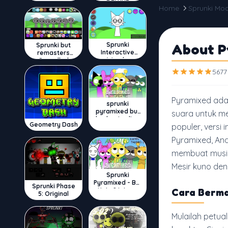
DELUXE
Home
Sprunki Mo
Sprunki
About P
Sprunki but
Interactive
remasters
Wenda
Cancelled
5677
Pyramixed ad
sprunki
pyramixed but
suara untuk m
broker is alive
Geometry Dash
populer, versi
Pyramixed, And
membuat musik
Mesir kuno den
Sprunki
Pyramixed - But
Sprunki Phase
Upin & Ipin oc
Cara Berma
5: Original
Mulailah petu