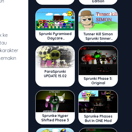
un
Edition
Sprunki Pyramixed
Tunner Kill Simon
k ke
Daycare
Sprunki Sinner
atau
Interactive
Modded
karakter
semakin
ParaSprunki
UPDATE 15.02
Sprunki Phase 5:
Original
Sprunke Hyper
Sprunke Phases
Shifted Phase 3
But In ONE Mod