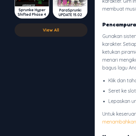
karakter. Gim
membuat musik
Sprunke Hyper
ParaSprunki
Shifted Phase 4
UPDATE 15.02
Pencampura
View All
Gunakan sistem
karakter. Seti
ketukan piram
menari mengik
bagus lagu An
Klik dan ta
Seret ke slo
Lepaskan un
Untuk keseruan
menambahka