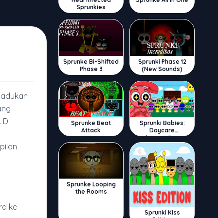
Sprunkies
Sprunke Bi-Shifted
Sprunki Phase 12
Phase 3
(New Sounds)
madukan
ang
 Di
Sprunke Beat
Sprunki Babies:
Attack
Daycare
Interactive
pilan
Sprunke Looping
the Rooms
ra ke
Sprunki Kiss