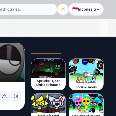
🇮🇩
Indonesia
Trending
Sprunke Hyper
Shifted Phase 4
Sprunki mods
Sprunke All in One
Heal Infected