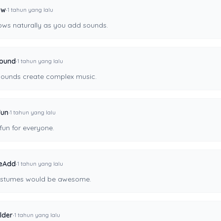
·
ow
1 tahun yang lalu
lows naturally as you add sounds.
·
Sound
1 tahun yang lalu
sounds create complex music.
·
Fun
1 tahun yang lalu
fun for everyone.
·
eAdd
1 tahun yang lalu
stumes would be awesome.
·
lder
1 tahun yang lalu