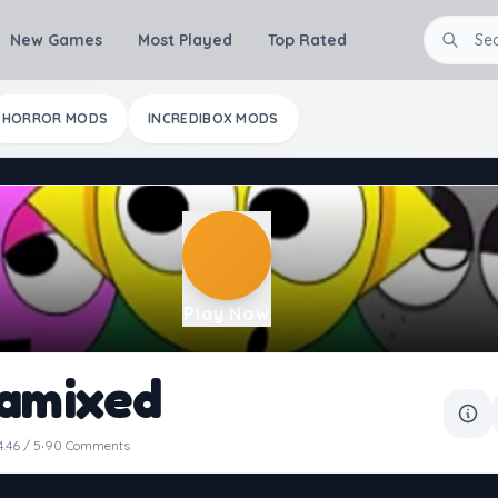
New Games
Most Played
Top Rated
HORROR MODS
INCREDIBOX MODS
Play Now
amixed
·
4.46 / 5
90 Comments