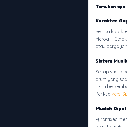
Temukan apa 
Karakter Ga
Semua karakte
hieroglif. Ger
atau bergoyang
Sistem Musi
Setiap suara 
drum yang sede
akan berkemba
Periksa
versi 
Mudah Dipel
Pyramixed men
jelas. Pemain 