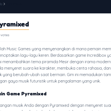
ds
Pyramixed
yramixed
 votes
alah Music Games yang menyenangkan di mana pemain me
enciptakan lagu-lagu keren. Berdasarkan game Incredibox y
 ini menambahkan tema piramida Mesir dengan irama modern.
a menyeret suara ke karakter, membuka cerita rahasia, dan
 yang berubah-ubah saat bermain. Gim ini memadukan tam
gan gaya musik futuristik untuk pengalaman yang unik.
in Game Pyramixed
alangan musik Anda dengan Pyramixed dengan menyeret sua