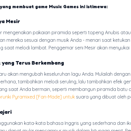
yang membuat game Music Games ini istimewa:
ya Mesir
r mengenakan pakaian piramida seperti topeng Anubis atau
akan mereka sesuai dengan musik Anda - menari saat ketukan 
 saat melodi lambat. Penggemar seni Mesir akan menyukai d
k yang Terus Berkembang
baru akan mengubah keseluruhan lagu Anda. Mulailah dengan
rhana, tambahkan melodi seruling, lalu tambahkan efek ge
ng saat Anda bermain, seperti membangun piramida batu d
Sprunki Pyramixed [Fan-Made] untuk
suara yang dibuat oleh 
ajari
ggunakan kata-kata bahasa Inggris yang sederhana dan ik
baru dapat mulai mencampur musik dalam hitungan menit. P