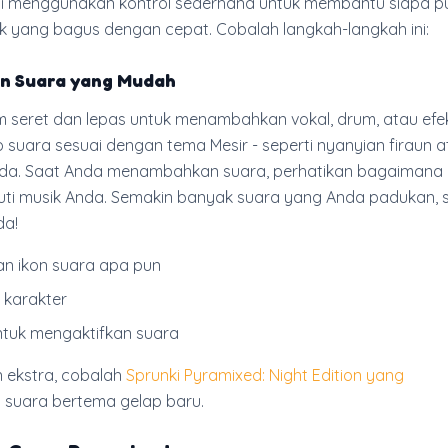
 ini menggunakan kontrol sederhana untuk membantu siapa p
 yang bagus dengan cepat. Cobalah langkah-langkah ini:
n Suara yang Mudah
 seret dan lepas untuk menambahkan vokal, drum, atau efe
ap suara sesuai dengan tema Mesir - seperti nyanyian firaun 
ida. Saat Anda menambahkan suara, perhatikan bagaimana 
uti musik Anda. Semakin banyak suara yang Anda padukan, 
da!
han ikon suara apa pun
t karakter
tuk mengaktifkan suara
 ekstra, cobalah
Sprunki Pyramixed: Night Edition yang
n
suara bertema gelap baru.