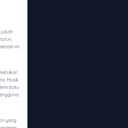
 jubah
turun,
esain ini.
 ketukan
ma. Musik
emi batu.
pengguna.
on yang
ermainan