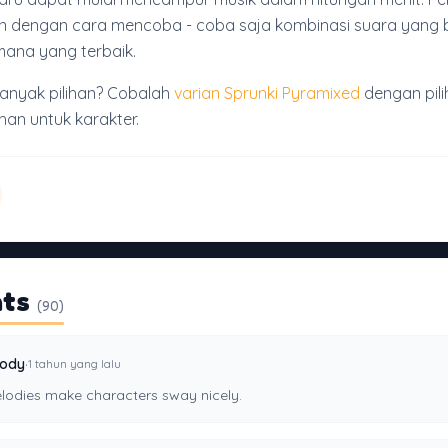
an dengan cara mencoba - coba saja kombinasi suara yang
mana yang terbaik.
banyak pilihan? Cobalah
varian Sprunki Pyramixed
dengan pili
an untuk karakter.
ts
(90)
·
lody
1 tahun yang lalu
lodies make characters sway nicely.