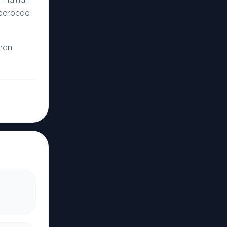
 berbeda
han