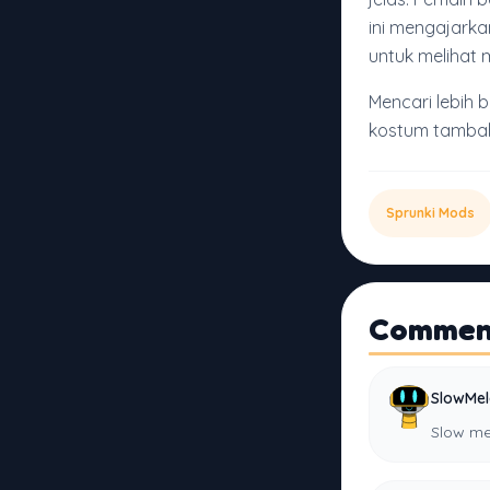
ini mengajark
untuk melihat 
Mencari lebih 
kostum tambah
Sprunki Mods
Commen
SlowMe
Slow me