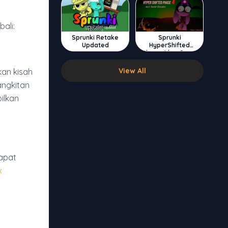
ali:
Sprunki Retake
Sprunki
Updated
HyperShifted
Phase 4 but Swap
Double
View All
an kisah
angkitan
ilkan
apat
x