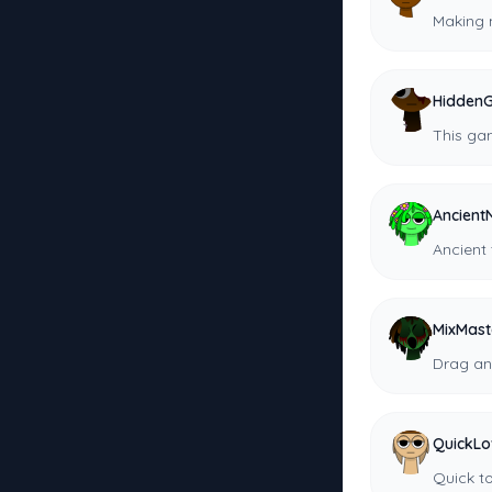
Making m
Hidden
This ga
Ancient
Ancient 
MixMast
Drag and
QuickLo
Quick to