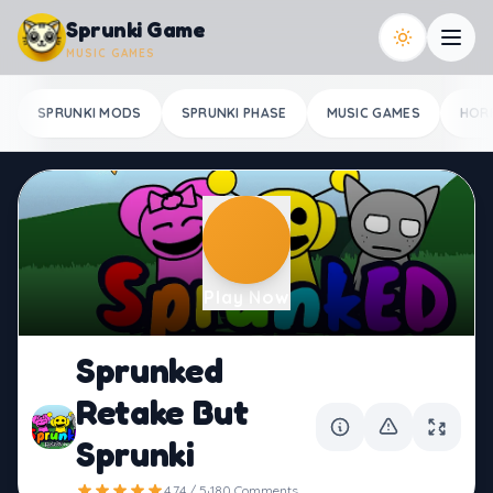
Skip to content
Sprunki Game
MUSIC GAMES
SPRUNKI MODS
SPRUNKI PHASE
MUSIC GAMES
HOR
Play Now
Sprunked
Retake But
Sprunki
·
4.74 / 5
180 Comments