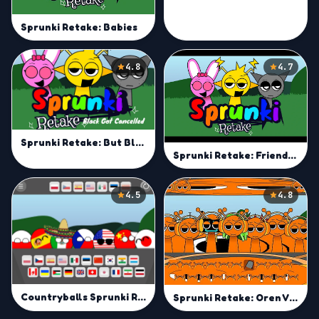
Sprunki Retake: Babies
4.8
4.7
Sprunki Retake: But Black Cancelled
Sprunki Retake: Friendly Edition
4.5
4.8
Countryballs Sprunki Retake
Sprunki Retake: Oren Virus