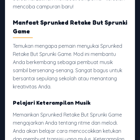
mencoba campuran baru!
Manfaat Sprunked Retake But Sprunki
Game
Temukan mengapa pemain menyukai Sprunked
Retake But Sprunki Game. Mod ini membantu
Anda berkembang sebagai pembuat musik
sambil bersenang-senang. Sangat bagus untuk
bersantai sepulang sekolah atau menantang
kreativitas Anda.
Pelajari Keterampilan Musik
Memainkan Sprunked Retake But Sprunki Game
mengajarkan Anda tentang ritme dan melodi.
Anda akan belajar cara mencocokkan ketukan
dan membuat transisi yang mulus. Keterampilan