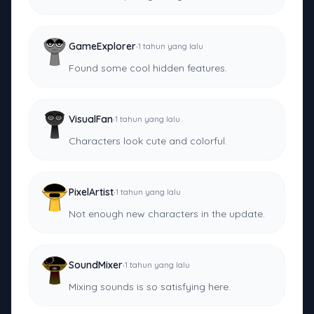
·
GameExplorer
1 tahun yang lalu
Found some cool hidden features.
·
VisualFan
1 tahun yang lalu
Characters look cute and colorful.
·
PixelArtist
1 tahun yang lalu
Not enough new characters in the update.
·
SoundMixer
1 tahun yang lalu
Mixing sounds is so satisfying here.