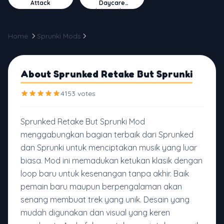
Attack
Daycare
Interactive
Home
Sprunki Mods
Sprunked Retake But Sprunki
About Sprunked Retake But Sprunki
4153 votes
Sprunked Retake But Sprunki Mod
menggabungkan bagian terbaik dari Sprunked
dan Sprunki untuk menciptakan musik yang luar
biasa. Mod ini memadukan ketukan klasik dengan
loop baru untuk kesenangan tanpa akhir. Baik
pemain baru maupun berpengalaman akan
senang membuat trek yang unik. Desain yang
mudah digunakan dan visual yang keren