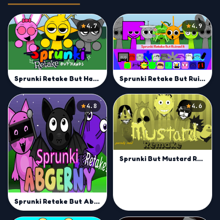
4.7
4.9
Sprunki Retake But Ruined It
Sprunki Retake But Hands
4.8
4.6
Sprunki But Mustard Remake
Sprunki Retake But Abgerny