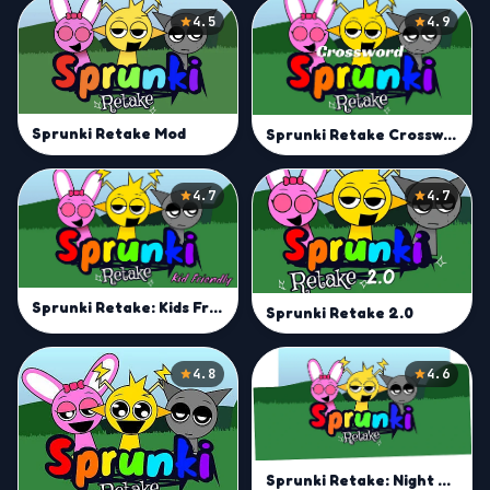
4.5
4.9
Sprunki Retake Mod
Sprunki Retake Crossword
4.7
4.7
Sprunki Retake: Kids Friendly
Sprunki Retake 2.0
4.8
4.6
Sprunki Retake: Night Mode