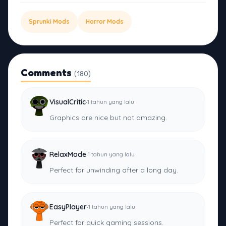
Sprunki Mods
Horror Mods
Comments
(180)
·
VisualCritic
1 tahun yang lalu
Graphics are nice but not amazing.
·
RelaxMode
1 tahun yang lalu
Perfect for unwinding after a long day.
·
EasyPlayer
1 tahun yang lalu
Perfect for quick gaming sessions.