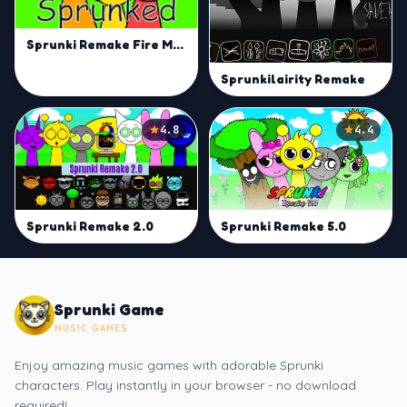
Sprunki Remake Fire Mod
Sprunkilairity Remake
4.8
4.4
Sprunki Remake 2.0
Sprunki Remake 5.0
Sprunki Game
MUSIC GAMES
Enjoy amazing music games with adorable Sprunki
characters. Play instantly in your browser - no download
required!