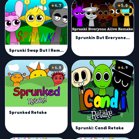
4.7
5.0
Sprunkin But Everyone is Alive Remake
Sprunki Swap But I Remake | Mix with Swapped Characters
4.8
4.9
Sprunked Retake
Sprunki: Candi Retake