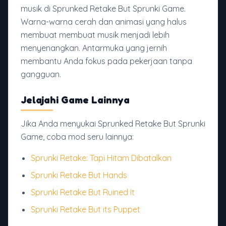
musik di Sprunked Retake But Sprunki Game.
Warna-warna cerah dan animasi yang halus
membuat membuat musik menjadi lebih
menyenangkan. Antarmuka yang jernih
membantu Anda fokus pada pekerjaan tanpa
gangguan.
Jelajahi Game Lainnya
Jika Anda menyukai Sprunked Retake But Sprunki
Game, coba mod seru lainnya:
Sprunki Retake: Tapi Hitam Dibatalkan
Sprunki Retake But Hands
Sprunki Retake But Ruined It
Sprunki Retake But its Puppet