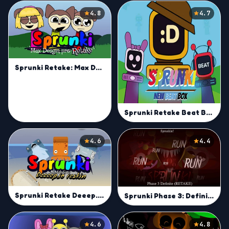
4.8
4.7
Sprunki Retake: Max Design Pro
Sprunki Retake Beat Box
4.6
4.4
Sprunki Retake Deeep.io Reskin
Sprunki Phase 3: Definitive Retake
4.6
4.8