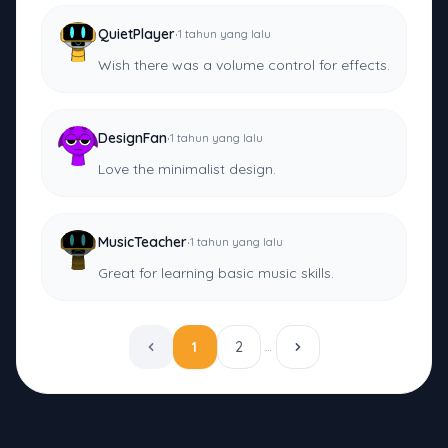
·
QuietPlayer
1 tahun yang lalu
Wish there was a volume control for effects.
·
DesignFan
1 tahun yang lalu
Love the minimalist design.
·
MusicTeacher
1 tahun yang lalu
Great for learning basic music skills.
1
2
…
Related Games