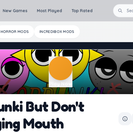
New Games
Most Played
Top Rated
HORROR MODS
INCREDIBOX MODS
Play Now
unki But Don't
ging Mouth