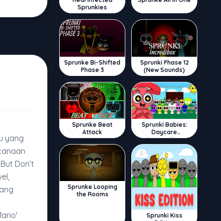
Sprunkies
Sprunke Bi-Shifted
Sprunki Phase 12
Phase 3
(New Sounds)
Sprunke Beat
Sprunki Babies:
Attack
Daycare
u yang
Interactive
ncanaan
But Don’t
el,
Sprunke Looping
yang
the Rooms
Mario'
Sprunki Kiss