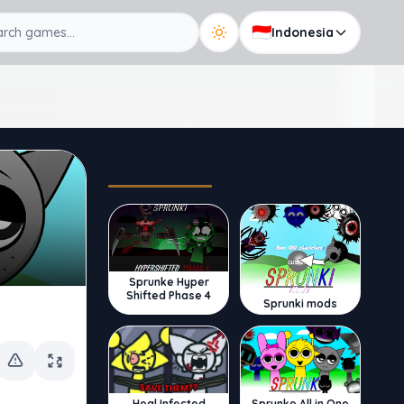
🇮🇩
Indonesia
Trending
Sprunke Hyper
Shifted Phase 4
Sprunki mods
Sprunke All in One
Heal Infected