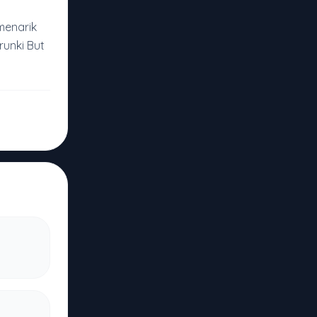
menarik
runki But