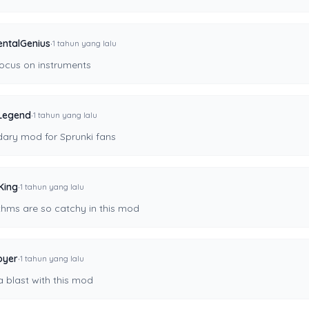
·
entalGenius
1 tahun yang lalu
focus on instruments
·
Legend
1 tahun yang lalu
dary mod for Sprunki fans
·
King
1 tahun yang lalu
thms are so catchy in this mod
·
oyer
1 tahun yang lalu
 blast with this mod