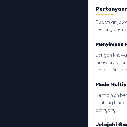
Pertanyaan
Dapatkan jawa
bertanya tent
Menyimpan 
Jangan khawati
ini secara oto
tempat Anda be
Mode Multip
Bermainlah be
Tantang hingga
bernyanyi!
Jelajahi G