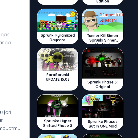
Edition
angan
Sprunki Pyramixed
Tunner Kill Simon
Daycare
Sprunki Sinner
tanpa
Interactive
Modded
ParaSprunki
UPDATE 15.02
Sprunki Phase 5:
Original
 jari
ar
Sprunke Hyper
Sprunke Phases
Shifted Phase 3
But In ONE Mod
membuatmu