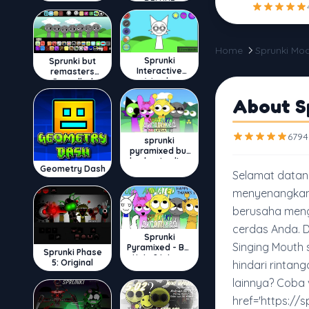
DELUXE
Home
Sprunki Mo
Sprunki
Sprunki but
Interactive
remasters
Wenda
Cancelled
About S
6794
sprunki
pyramixed but
broker is alive
Geometry Dash
Selamat datang
menyenangkan 
berusaha mengh
cerdas Anda. D
Sprunki
Singing Mouth 
Pyramixed - But
Sprunki Phase
Upin & Ipin oc
5: Original
hindari rintan
lainnya? Coba v
href='https://s