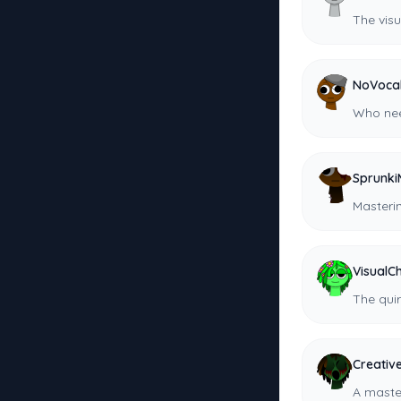
The visu
NoVoca
Who nee
Sprunki
Masterin
VisualC
The qui
Creativ
A maste