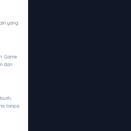
ain yang
th. Game
n dari
Mouth.
nis tanpa