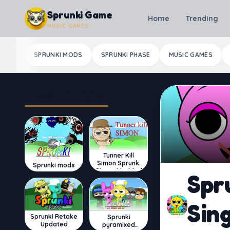
Skip to content
Sprunki Game
Home
Trending
MUSIC GAMES
SPRUNKI MODS
SPRUNKI PHASE
MUSIC GAMES
Most Played
Tunner Kill
Simon Sprunki
Sprunki mods
Sinner Modded
Spr
Sin
Sprunki Retake
Sprunki
Updated
pyramixed