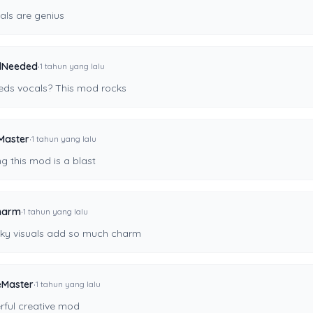
als are genius
·
lNeeded
1 tahun yang lalu
ds vocals? This mod rocks
·
Master
1 tahun yang lalu
g this mod is a blast
·
harm
1 tahun yang lalu
rky visuals add so much charm
·
eMaster
1 tahun yang lalu
rful creative mod