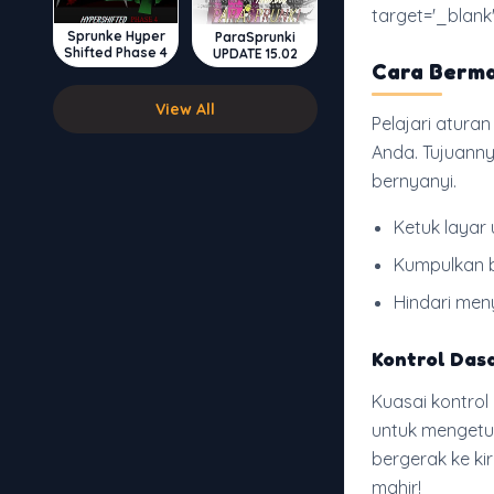
target='_blank'
Sprunke Hyper
ParaSprunki
Shifted Phase 4
UPDATE 15.02
Cara Berma
View All
Pelajari atura
Anda. Tujuanny
bernyanyi.
Ketuk layar
Kumpulkan b
Hindari men
Kontrol Das
Kuasai kontrol
untuk mengetuk
bergerak ke ki
mahir!