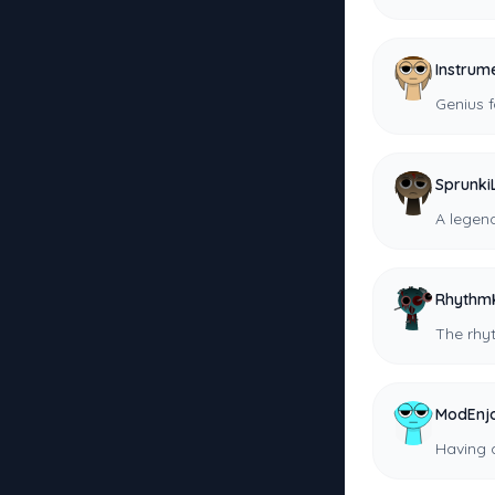
Instrum
Genius 
Sprunki
A legen
Rhythm
The rhy
ModEnj
Having a