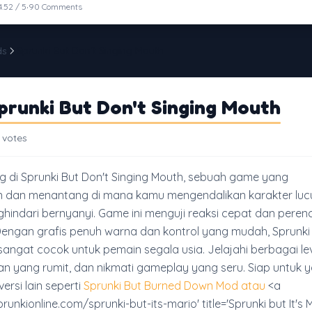
·
4.52 / 5
90 Comments
ds
Sprunki But Don't Singing Mouth
prunki But Don't Singing Mouth
 votes
 di Sprunki But Don't Singing Mouth, sebuah game yang
dan menantang di mana kamu mengendalikan karakter luc
indari bernyanyi. Game ini menguji reaksi cepat dan pere
engan grafis penuh warna dan kontrol yang mudah, Sprunki 
sangat cocok untuk pemain segala usia. Jelajahi berbagai lev
gan yang rumit, dan nikmati gameplay yang seru. Siap untuk 
ersi lain seperti
Sprunki But Burned Down Mod atau
<a
prunkionline.com/sprunki-but-its-mario' title='Sprunki but It's 