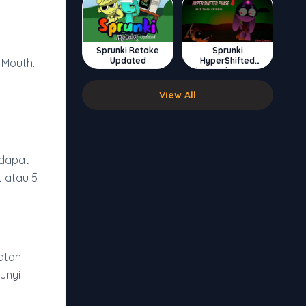
Sprunki Retake
Sprunki
Updated
HyperShifted
 Mouth.
Phase 4 but Swap
Double
View All
 dapat
t atau 5
atan
unyi