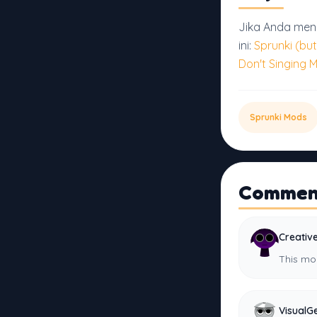
Jika Anda meny
ini:
Sprunki (bu
Don't Singing 
Sprunki Mods
Commen
Creativ
This mod
VisualG