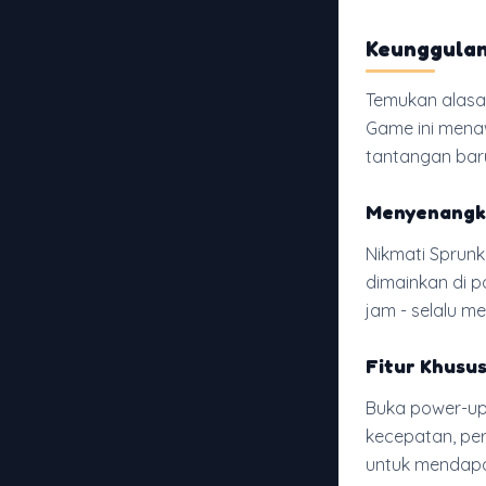
Keunggulan
Temukan alasa
Game ini mena
tantangan bar
Menyenangk
Nikmati Sprunk
dimainkan di p
jam - selalu m
Fitur Khusu
Buka power-up 
kecepatan, per
untuk mendapa