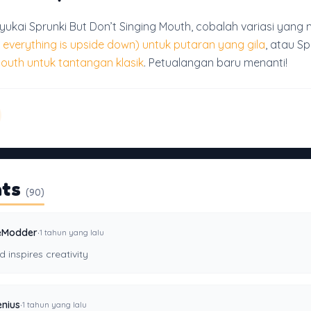
ukai Sprunki But Don’t Singing Mouth, cobalah variasi yang 
t everything is upside down) untuk putaran yang gila
, atau Sp
Mouth untuk tantangan klasik
. Petualangan baru menanti!
ts
(90)
·
eModder
1 tahun yang lalu
 inspires creativity
·
enius
1 tahun yang lalu