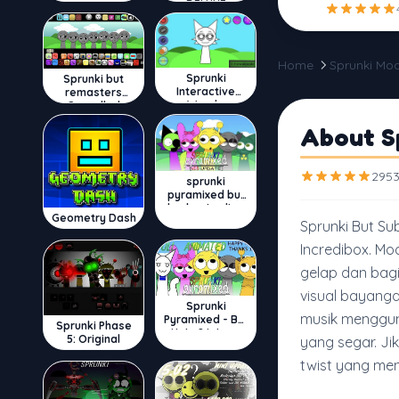
DELUXE
Home
Sprunki Mo
Sprunki
Sprunki but
Interactive
remasters
Wenda
Cancelled
About S
2953
sprunki
pyramixed but
broker is alive
Geometry Dash
Sprunki But S
Incredibox. M
gelap dan bagi
visual bayang
Sprunki
musik menggun
Pyramixed - But
Sprunki Phase
Upin & Ipin oc
5: Original
yang segar. J
twist yang me