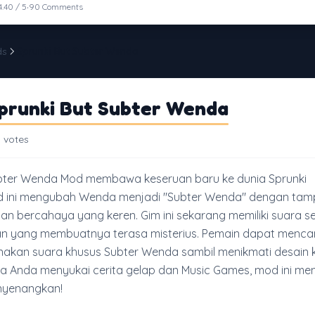
·
4.40 / 5
90 Comments
ds
Sprunki But Subter Wenda
prunki But Subter Wenda
 votes
ubter Wenda Mod membawa keseruan baru ke dunia Sprunki
od ini mengubah Wenda menjadi "Subter Wenda" dengan tamp
an bercahaya yang keren. Gim ini sekarang memiliki suara 
an yang membuatnya terasa misterius. Pemain dapat menc
akan suara khusus Subter Wenda sambil menikmati desain 
ika Anda menyukai cerita gelap dan Music Games, mod ini m
nyenangkan!