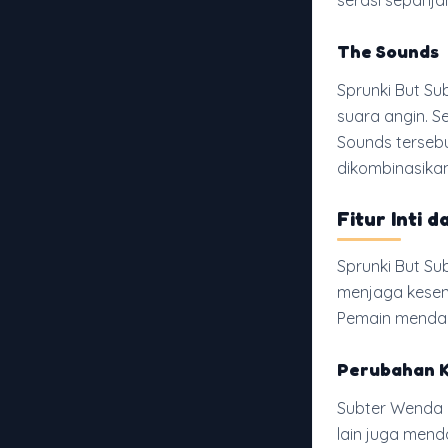
serasi sepanja
The Sounds
Sprunki But Su
suara angin. 
Sounds tersebu
dikombinasika
Fitur Inti 
Sprunki But Su
menjaga kesen
Pemain mendap
Perubahan K
Subter Wenda 
lain juga men