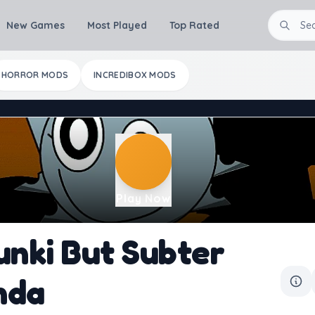
New Games
Most Played
Top Rated
HORROR MODS
INCREDIBOX MODS
Play Now
unki But Subter
nda