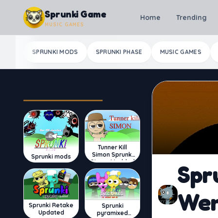
Skip to content
Sprunki Game
Home
Trending
MUSIC GAMES
SPRUNKI MODS
SPRUNKI PHASE
MUSIC GAMES
Most Played
Tunner Kill
Simon Sprunki
Sprunki mods
Sinner Modded
Spr
We
Sprunki Retake
Sprunki
Updated
pyramixed