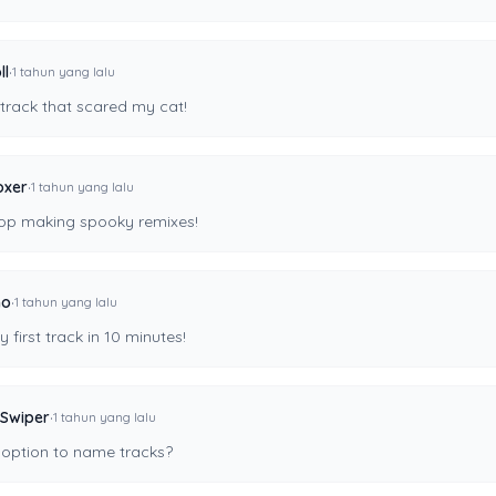
·
ll
1 tahun yang lalu
track that scared my cat!
·
xer
1 tahun yang lalu
top making spooky remixes!
·
ho
1 tahun yang lalu
first track in 10 minutes!
·
Swiper
1 tahun yang lalu
option to name tracks?