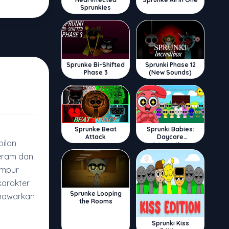
Sprunkies
Sprunke Bi-Shifted
Sprunki Phase 12
Phase 3
(New Sounds)
Sprunke Beat
Sprunki Babies:
Attack
Daycare
ilan
Interactive
seram dan
ampur
karakter
Sprunke Looping
enawarkan
the Rooms
Sprunki Kiss