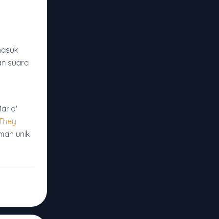
masuk
an suara
Mario'
 They
an unik