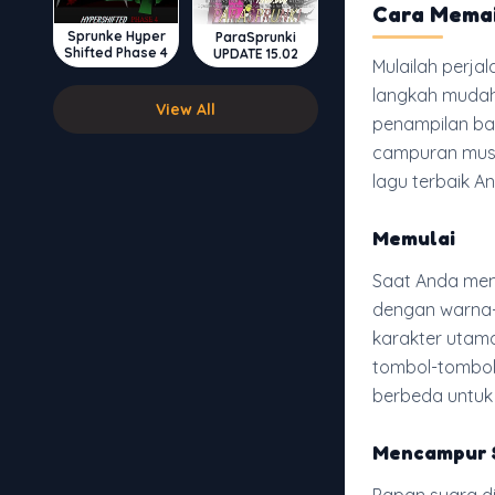
Cara Memai
Sprunke Hyper
ParaSprunki
Shifted Phase 4
UPDATE 15.02
Mulailah perja
langkah mudah.
View All
penampilan ba
campuran musi
lagu terbaik A
Memulai
Saat Anda mem
dengan warna-w
karakter utama
tombol-tombol
berbeda untuk
Mencampur 