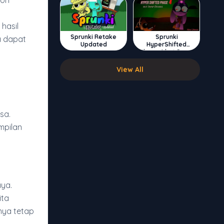
kon
hasil
Sprunki Retake
Sprunki
a dapat
Updated
HyperShifted
Phase 4 but Swap
Double
View All
sa.
mpilan
aya.
ita
nya tetap