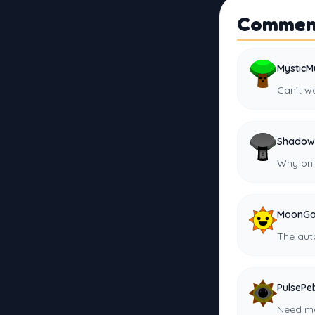
Commen
MysticM
Can't wa
Shadow
Why onl
MoonG
The aut
PulsePe
Need mo