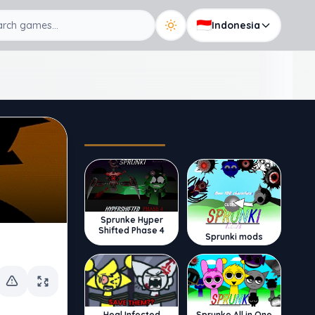
🇮🇩
Indonesia
Trending
Sprunke Hyper
Shifted Phase 4
Sprunki mods
Sprunke All in One
Heal Infected