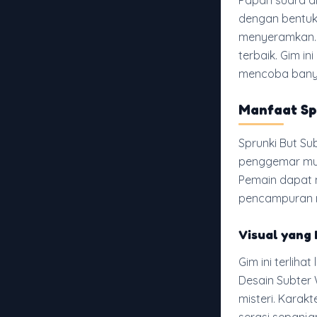
Papan suara di
dengan bentuk 
menyeramkan. 
terbaik. Gim 
mencoba banya
Manfaat Sp
Sprunki But Su
penggemar mus
Pemain dapat 
pencampuran m
Visual yang
Gim ini terlih
Desain Subter
misteri. Karak