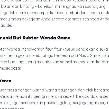
 Sprunki But Subter Wenda memiliki opsi ketukan baru. Cari i
bulan dan bintang - ikon-ikon ini menghasilkan suara yang
Ingatlah untuk mencampur ketukan lambat dan cepat untuk 
ini menyimpan pekerjaan Anda secara otomatis sehingga And
k ide.
runki But Subter Wenda Game
bter Wenda menawarkan fitur-fitur khusus yang akan disukai
ik. Tema gelap membuatnya berbeda dari Music Games bia
membuat lagu yang menakutkan sambil mempelajari ketera
usik dasar.
 Keren
at luar biasa dengan warna-warna bayangan dan efek bercah
 Wenda membantu pemain merasa seperti berada dalam cer
ter lain juga mengenakan pakaian gelap, menjaga agar gaya