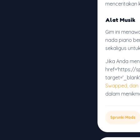
menceritakan ki
Alat Musik
Gim ini menaw
nada piano ber
sekaligus unt
Jika Anda meny
href='https://s
target='_blank'
Swapped, dan
dalam menikmat
Sprunki Mods