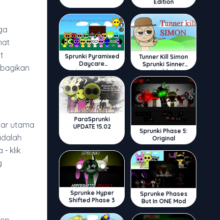
Edition
ga
hat
t
Sprunki Pyramixed
Tunner Kill Simon
Daycare
Sprunki Sinner
 bagikan
Interactive
Modded
ParaSprunki
yar utama
UPDATE 15.02
Sprunki Phase 5:
adalah
Original
- klik
g
Sprunke Hyper
Sprunke Phases
Shifted Phase 3
But In ONE Mod