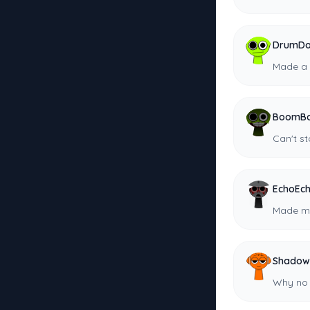
DrumDo
Made a 
BoomBo
Can't s
EchoEc
Made my 
Shadow
Why no 