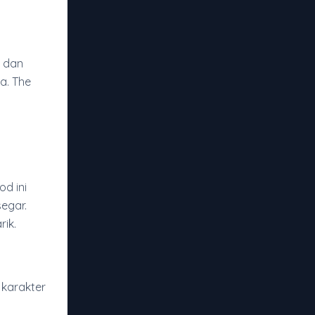
a dan
a. The
d ini
egar.
ik.
 karakter