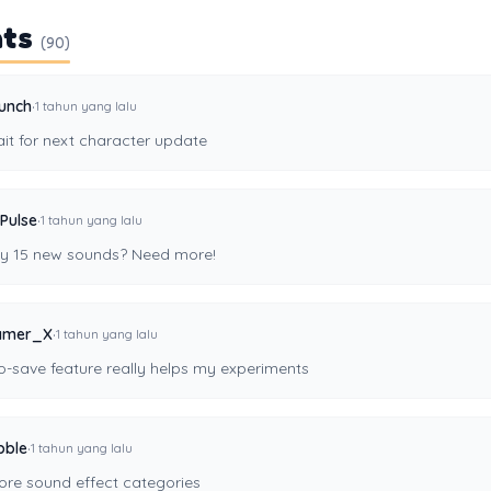
ts
(90)
·
unch
1 tahun yang lalu
it for next character update
·
Pulse
1 tahun yang lalu
y 15 new sounds? Need more!
·
amer_X
1 tahun yang lalu
o-save feature really helps my experiments
·
bble
1 tahun yang lalu
re sound effect categories