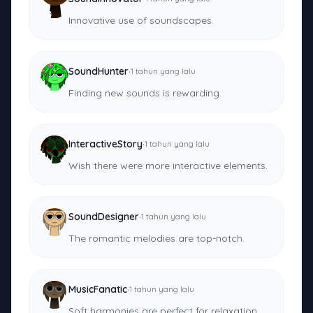
Innovative use of soundscapes.
·
SoundHunter
1 tahun yang lalu
Finding new sounds is rewarding.
·
InteractiveStory
1 tahun yang lalu
Wish there were more interactive elements.
·
SoundDesigner
1 tahun yang lalu
The romantic melodies are top-notch.
·
MusicFanatic
1 tahun yang lalu
Soft harmonies are perfect for relaxation.