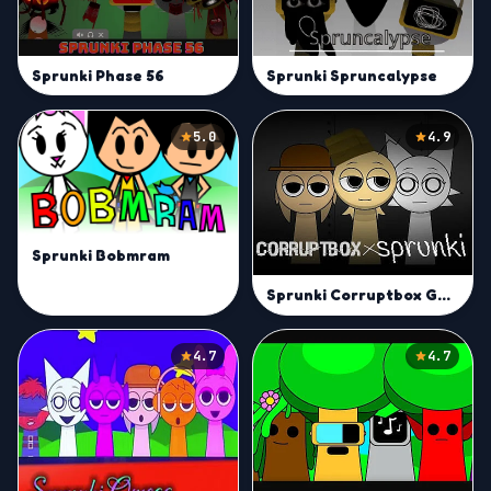
Sprunki Phase 56
Sprunki Spruncalypse
5.0
4.9
Sprunki Bobmram
Sprunki Corruptbox Goreless
4.7
4.7