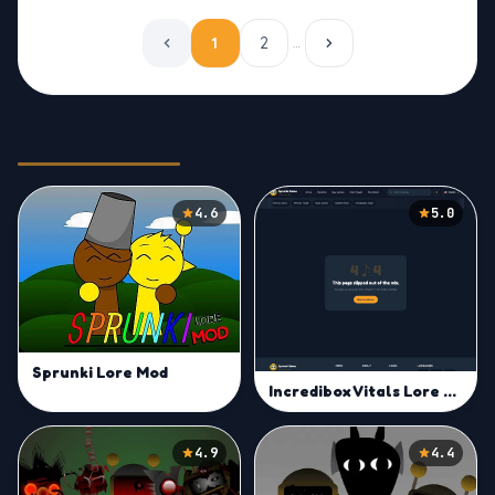
1
2
…
Related Games
4.6
5.0
Sprunki Lore Mod
Incredibox Vitals Lore Project
4.9
4.4