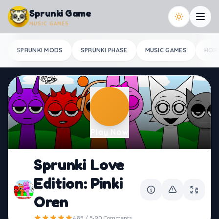
Skip to content
Sprunki Game
MUSIC GAMES
SPRUNKI MODS
SPRUNKI PHASE
MUSIC GAMES
HOR
Play Now
Sprunki Love
Edition: Pinki
Oren
·
4.85 / 5
90 Comments