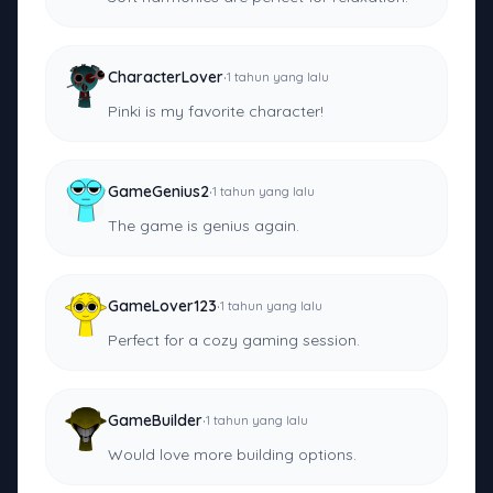
·
CharacterLover
1 tahun yang lalu
Pinki is my favorite character!
·
GameGenius2
1 tahun yang lalu
The game is genius again.
·
GameLover123
1 tahun yang lalu
Perfect for a cozy gaming session.
·
GameBuilder
1 tahun yang lalu
Would love more building options.