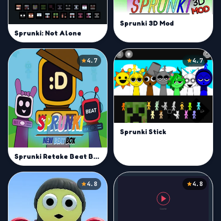
Sprunki 3D Mod
Sprunki: Not Alone
4.7
4.7
Sprunki Stick
Sprunki Retake Beat Box
4.8
4.8