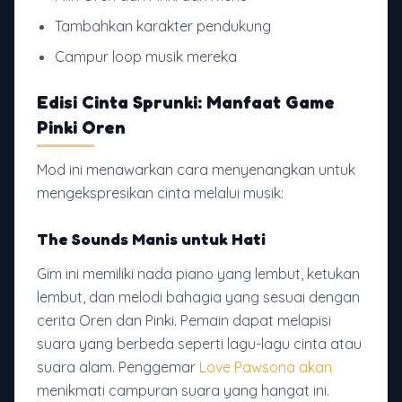
Tambahkan karakter pendukung
Campur loop musik mereka
Edisi Cinta Sprunki: Manfaat Game
Pinki Oren
Mod ini menawarkan cara menyenangkan untuk
mengekspresikan cinta melalui musik:
The Sounds Manis untuk Hati
Gim ini memiliki nada piano yang lembut, ketukan
lembut, dan melodi bahagia yang sesuai dengan
cerita Oren dan Pinki. Pemain dapat melapisi
suara yang berbeda seperti lagu-lagu cinta atau
suara alam. Penggemar
Love Pawsona akan
menikmati campuran suara yang hangat ini.