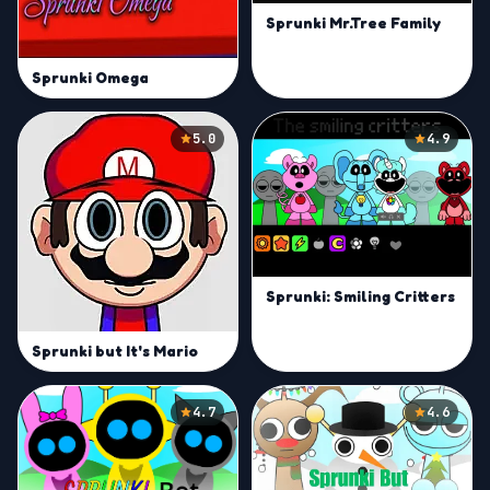
Sprunki Mr.Tree Family
Sprunki Omega
5.0
4.9
Sprunki: Smiling Critters
Sprunki but It's Mario
4.7
4.6