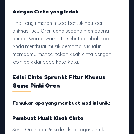
Adegan Cinta yang Indah
Lihat langit merah muda, bentuk hati, dan
animasi lucu Oren yang sedang memegang
bunga. Warna-warna tersebut berubah saat
Anda membuat musik bersama. Visual ini
membantu menceritakan kisah cinta dengan
lebih baik daripada kata-kata.
Edisi Cinta Sprunki: Fitur Khusus
Game Pinki Oren
Temukan apa yang membuat mod ini unik:
Pembuat Musik Kisah Cinta
Seret Oren dan Pinki di sekitar layar untuk