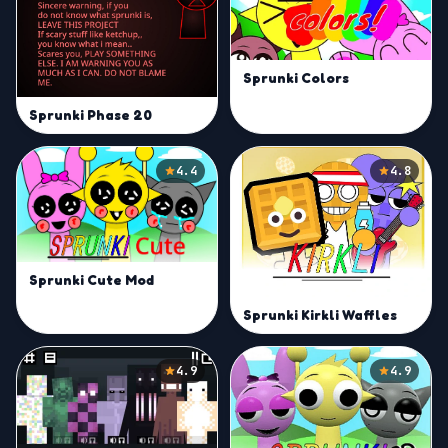
Sprunki Colors
Sprunki Phase 20
4.4
4.8
Sprunki Cute Mod
Sprunki Kirkli Waffles
4.9
4.9