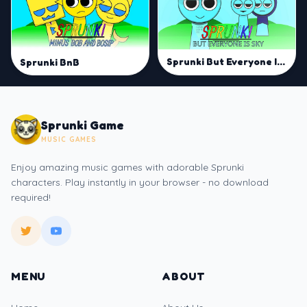
Sprunki But Everyone Is Sky
Sprunki BnB
Sprunki Game
MUSIC GAMES
Enjoy amazing music games with adorable Sprunki
characters. Play instantly in your browser - no download
required!
MENU
ABOUT