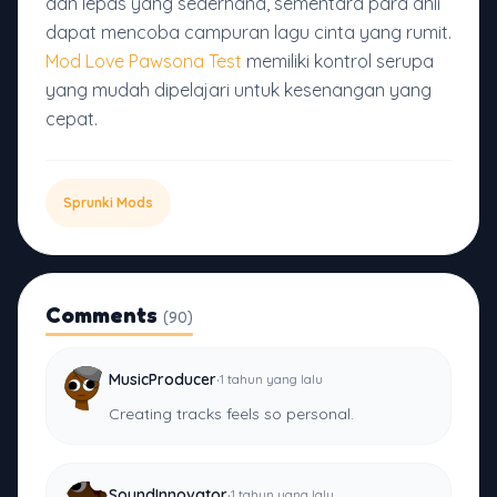
dan lepas yang sederhana, sementara para ahli
dapat mencoba campuran lagu cinta yang rumit.
Mod Love Pawsona Test
memiliki kontrol serupa
yang mudah dipelajari untuk kesenangan yang
cepat.
Sprunki Mods
Comments
(90)
·
MusicProducer
1 tahun yang lalu
Creating tracks feels so personal.
·
SoundInnovator
1 tahun yang lalu