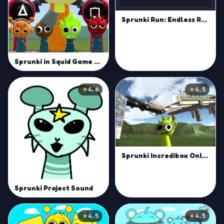
Sprunki Run: Endless Racing
Sprunki in Squid Game Chamber
4.6
4.5
Sprunki Incredibox Only Up
Sprunki Project Sound
4.5
4.5