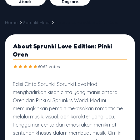
Attack
Daycare
Interactive
Home
Sprunki Mods
Sprunki Love Edition: Pinki Oren
About Sprunki Love Edition: Pinki
Oren
6062 votes
Edisi Cinta Sprunki: Sprunki Love Mod
menghadirkan kisah cinta yang manis antara
Oren dan Pinki di Sprunki's World. Mod ini
memungkinkan pemain merasakan romantisme
melalui musik, visual, dan karakter yang lucu.
Penggemar cerita dan emosi akan menikmati
sentuhan khusus dalam membuat musik. Gim ini