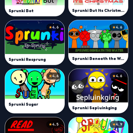
Sprunki But Its Christmas
Sprunki Bot
4.6
4.6
Sprunki Beneath the Water
Sprunki Resprung
4.6
4.6
Sprunki Sugar
Sprunki Sepluinkging
4.5
4.9