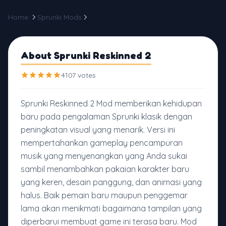
Home
Sprunki Mods
Sprunki Reskinned 2
About Sprunki Reskinned 2
4107 votes
Sprunki Reskinned 2 Mod memberikan kehidupan
baru pada pengalaman Sprunki klasik dengan
peningkatan visual yang menarik. Versi ini
mempertahankan gameplay pencampuran
musik yang menyenangkan yang Anda sukai
sambil menambahkan pakaian karakter baru
yang keren, desain panggung, dan animasi yang
halus. Baik pemain baru maupun penggemar
lama akan menikmati bagaimana tampilan yang
diperbarui membuat game ini terasa baru. Mod