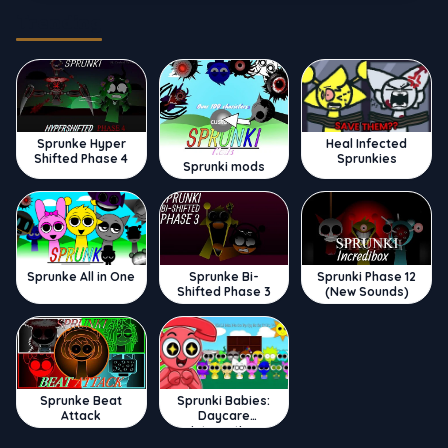
Trending
Sprunke Hyper
Heal Infected
Shifted Phase 4
Sprunkies
Sprunki mods
Sprunke All in One
Sprunke Bi-
Sprunki Phase 12
Shifted Phase 3
(New Sounds)
Sprunke Beat
Sprunki Babies:
Attack
Daycare
Interactive