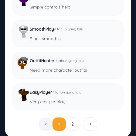
Simple controls help
·
SmoothPlay
1 tahun yang lalu
Plays smoothly
·
OutfitHunter
1 tahun yang lalu
Need more character outfits
·
EasyPlayer
1 tahun yang lalu
Very easy to play
1
2
…