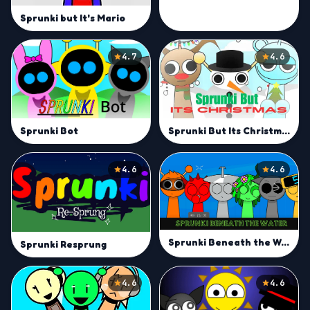
Sprunki but It's Mario
4.7
4.6
Sprunki But Its Christmas
Sprunki Bot
4.6
4.6
Sprunki Beneath the Water
Sprunki Resprung
4.6
4.6