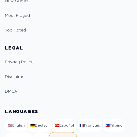
New Games
Most Played
Top Rated
LEGAL
Privacy Policy
Disclaimer
DMCA
LANGUAGES
🇺🇸
English
🇩🇪
Deutsch
🇪🇸
Español
🇫🇷
Français
🇵🇭
Filipino