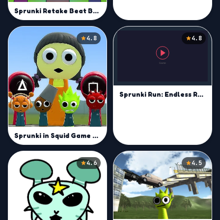
Sprunki Retake Beat Box
4.8
4.8
Sprunki Run: Endless Racing
Sprunki in Squid Game Chamber
4.6
4.5