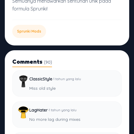
Semuanya menawarkan sentuhan unik pada
formula Sprunki!
Sprunki Mods
Comments
(90)
·
ClassicStyle
1 tahun yang lalu
Miss old style
·
LagHater
1 tahun yang lalu
No more lag during mixes