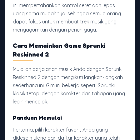
ini mempertahankan kontrol seret dan lepas
yang sama mudahnya, sehingga semua orang
dapat fokus untuk membuat trek musik yang
mengagumkan dengan penuh gaya.
Cara Memainkan Game Sprunki
Reskinned 2
Mulailah perjalanan musik Anda dengan Sprunki
Reskinned 2 dengan mengikuti langkah-langkah
sederhana ini. Gim ini bekerja seperti Sprunki
klasik tetapi dengan karakter dan tahapan yang
lebih mencolok.
Panduan Memulai
Pertama, pilih karakter favorit Anda yang
didesain ulang dari daftar karakter yang telah