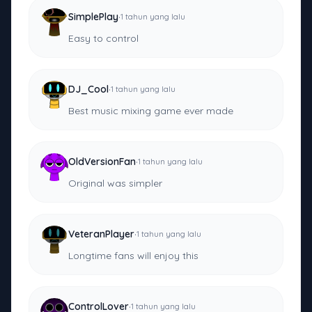
·
SimplePlay
1 tahun yang lalu
Easy to control
·
DJ_Cool
1 tahun yang lalu
Best music mixing game ever made
·
OldVersionFan
1 tahun yang lalu
Original was simpler
·
VeteranPlayer
1 tahun yang lalu
Longtime fans will enjoy this
·
ControlLover
1 tahun yang lalu