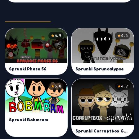
Related Games
4.9
4.4
Sprunki Phase 56
Sprunki Spruncalypse
5.0
4.9
Sprunki Bobmram
Sprunki Corruptbox Goreless