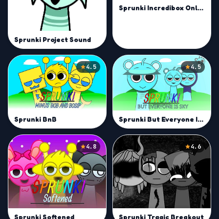
Sprunki Incredibox Only Up
Sprunki Project Sound
4.5
4.5
Sprunki But Everyone Is Sky
Sprunki BnB
4.8
4.6
Sprunki Softened
Sprunki Tragic Breakout