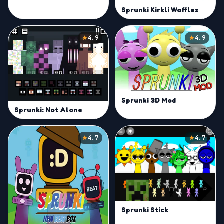
Sprunki Kirkli Waffles
4.9
4.9
Sprunki 3D Mod
Sprunki: Not Alone
4.7
4.7
Sprunki Stick