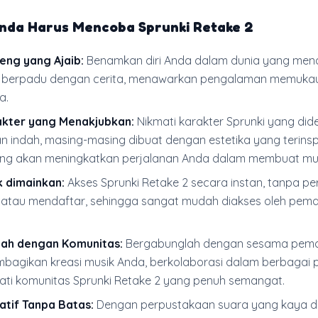
da Harus Mencoba Sprunki Retake 2
eng yang Ajaib:
Benamkan diri Anda dalam dunia yang men
 berpadu dengan cerita, menawarkan pengalaman memuka
a.
akter yang Menakjubkan:
Nikmati karakter Sprunki yang did
n indah, masing-masing dibuat dengan estetika yang terinspi
ng akan meningkatkan perjalanan Anda dalam membuat mus
k dimainkan:
Akses Sprunki Retake 2 secara instan, tanpa per
tau mendaftar, sehingga sangat mudah diakses oleh pemai
ah dengan Komunitas:
Bergabunglah dengan sesama pema
agikan kreasi musik Anda, berkolaborasi dalam berbagai p
ti komunitas Sprunki Retake 2 yang penuh semangat.
atif Tanpa Batas:
Dengan perpustakaan suara yang kaya d