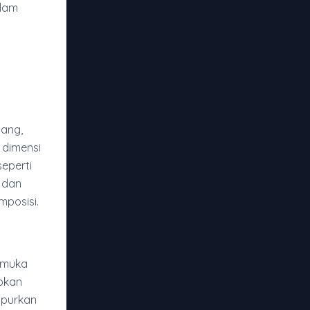
alam
lang,
dimensi
seperti
, dan
posisi.
armuka
apkan
mpurkan