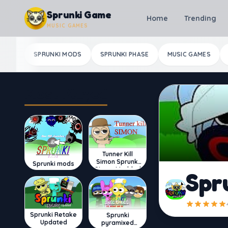
Skip to content
Sprunki Game
Home
Trending
MUSIC GAMES
SPRUNKI MODS
SPRUNKI PHASE
MUSIC GAMES
Most Played
Tunner Kill
Simon Sprunki
Sprunki mods
Sinner Modded
Spr
Sprunki Retake
Sprunki
Updated
pyramixed