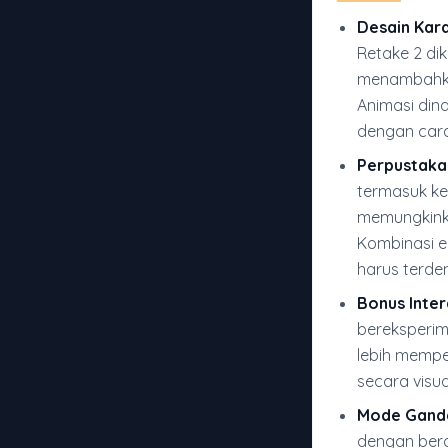
Desain Kara
Retake 2 di
menambahka
Animasi din
dengan cara
Perpustaka
termasuk ket
memungkinka
Kombinasi e
harus terde
Bonus Inter
bereksperim
lebih memp
secara visu
Mode Ganda
dengan ber