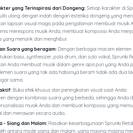
kter yang Terinspirasi dari Dongeng:
Setiap karakter di Sp
kuliti ulang dengan indah dengan estetika dongeng yang me
n lapisan visual magis pada pengalaman membuat musik 
amis merespons musik Anda, membuat komposisi Anda menja
 yang menarik dan menghibur.
an Suara yang beragam:
Dengan berbagai macam elemen 
ukan bass, synthesizer, pola drum, dan solo vokal, Sprunki R
n Anda membuat musik dalam genre apa pun yang Anda pil
lemen suara yang tak ada habisnya berarti tidak ada dua l
ngar sama.
aktif:
Buka efek khusus dan peningkatan visual saat Anda
en dengan kombinasi suara yang berbeda, sehingga Anda 
ersonalisasi musik Anda dan membuat komposisi yang mem
al dan menawan secara audio.
 - Siang dan Malam:
Rasakan keserbagunaan Sprunki Reta
alih antara mode siang dan malam, yang masing-masing m