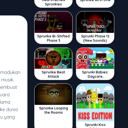
Sprunkies
Sprunke Bi-Shifted
Sprunki Phase 12
Phase 3
(New Sounds)
memadukan
Sprunke Beat
Sprunki Babies:
Attack
Daycare
musik.
Interactive
 membuat
suara
 lama
Sprunke Looping
ke dunia
the Rooms
tu yang
Sprunki Kiss