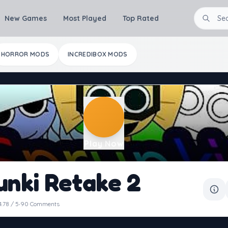
New Games
Most Played
Top Rated
HORROR MODS
INCREDIBOX MODS
Play Now
unki Retake 2
·
4.78 / 5
90 Comments