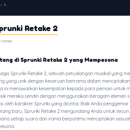
es
Sprunki Retake 2
prunki Retake 2
 votes
tang di Sprunki Retake 2 yang Mempesona
magis Sprunki Retake 2, sebuah petualangan musikal yang 
g yang unik dengan keseruan berirama dalam menciptakan 
sa ini menawarkan kesempatan kepada para pemain untuk
ik mereka sendiri dengan menggunakan beragam elemen 
asi oleh karakter Sprunki yang dicintai. Baik Anda penggemar
ang baru, Sprunki Retake 2 mengundang Anda untuk terjun 
i mana setiap suara dan irama berpotensi menciptakan sesua
esona.