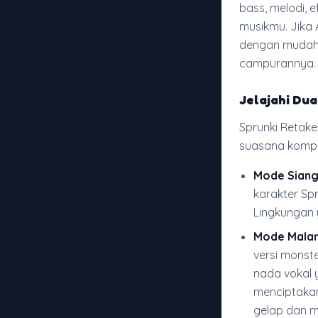
bass, melodi, 
musikmu. Jika 
dengan mudah
campurannya.
Jelajahi Du
Sprunki Retak
suasana kompo
Mode Siang 
karakter Spr
Lingkungan 
Mode Mala
versi monst
nada vokal 
menciptaka
gelap dan 