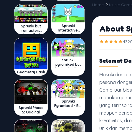
DELUXE
Home
Music Gam
Sprunki
About S
Sprunki but
Interactive
remasters
Wenda
Cancelled
4320
Selamat Da
sprunki
pyramixed but
broker is alive
Geometry Dash
Masuki dunia 
pesona dongen
Game luar bia
mahakarya mus
Sprunki
yang terinspir
Pyramixed - But
Sprunki Phase
Upin & Ipin oc
5: Original
maupun pendat
kreativitas, d
unik dan memp