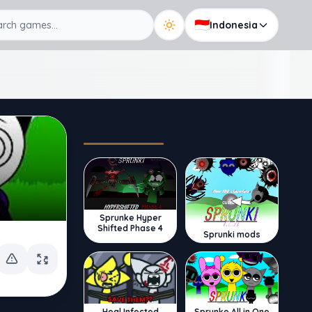
🇮🇩
Indonesia
Trending
Sprunke Hyper
Shifted Phase 4
Sprunki mods
Sprunke All in One
Heal Infected