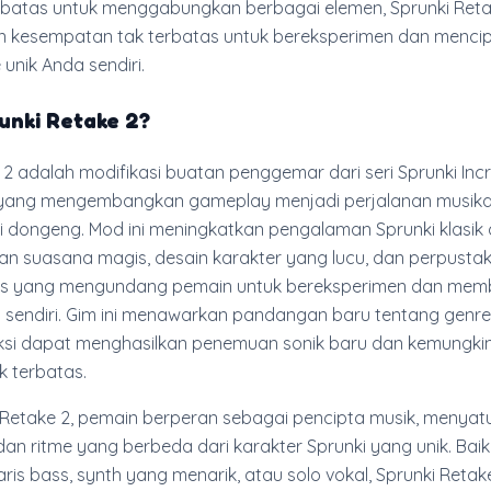
rbatas untuk menggabungkan berbagai elemen, Sprunki Reta
 kesempatan tak terbatas untuk bereksperimen dan menci
unik Anda sendiri.
unki Retake 2?
 2 adalah modifikasi buatan penggemar dari seri Sprunki Inc
 yang mengembangkan gameplay menjadi perjalanan musika
ari dongeng. Mod ini meningkatkan pengalaman Sprunki klasi
n suasana magis, desain karakter yang lucu, dan perpusta
as yang mengundang pemain untuk bereksperimen dan mem
a sendiri. Gim ini menawarkan pandangan baru tentang genre 
ksi dapat menghasilkan penemuan sonik baru dan kemungki
k terbatas.
 Retake 2, pemain berperan sebagai pencipta musik, menyat
 dan ritme yang berbeda dari karakter Sprunki yang unik. Bai
s bass, synth yang menarik, atau solo vokal, Sprunki Retak