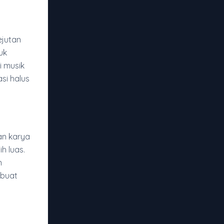
ejutan
uk
 musik
si halus
an karya
h luas.
n
mbuat