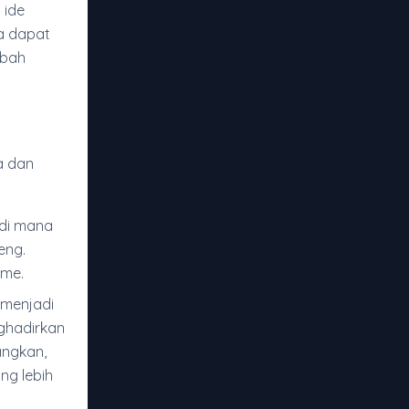
 ide
a dapat
ubah
a dan
 di mana
eng.
sme.
 menjadi
ghadirkan
angkan,
g lebih