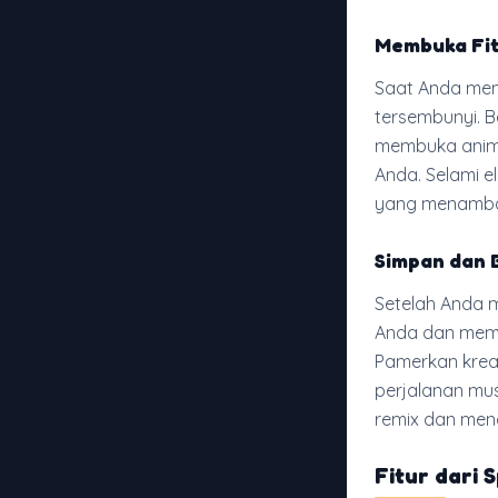
Membuka Fit
Saat Anda menj
tersembunyi. 
membuka anima
Anda. Selami 
yang menambah
Simpan dan 
Setelah Anda 
Anda dan memb
Pamerkan krea
perjalanan mus
remix dan men
Fitur dari 