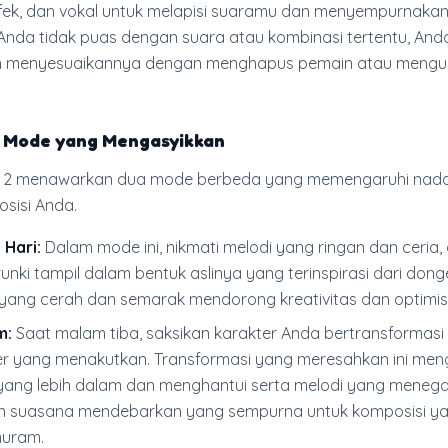
efek, dan vokal untuk melapisi suaramu dan menyempurnakan
Anda tidak puas dengan suara atau kombinasi tertentu, And
 menyesuaikannya dengan menghapus pemain atau meng
a Mode yang Mengasyikkan
e 2 menawarkan dua mode berbeda yang memengaruhi nad
sisi Anda.
Hari:
Dalam mode ini, nikmati melodi yang ringan dan ceria,
unki tampil dalam bentuk aslinya yang terinspirasi dari dong
yang cerah dan semarak mendorong kreativitas dan optimi
m:
Saat malam tiba, saksikan karakter Anda bertransformasi
er yang menakutkan. Transformasi yang meresahkan ini men
yang lebih dalam dan menghantui serta melodi yang meneg
n suasana mendebarkan yang sempurna untuk komposisi yan
muram.