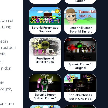
Edition
awan di
u yang
Sprunki Pyramixed
Tunner Kill Simon
Daycare
Sprunki Sinner
Interactive
Modded
esain
rasi dari
ik.
ParaSprunki
lu
UPDATE 15.02
Sprunki Phase 5:
n dari
Original
in
royek,
Sprunke Hyper
Sprunke Phases
Shifted Phase 3
But In ONE Mod
an cara