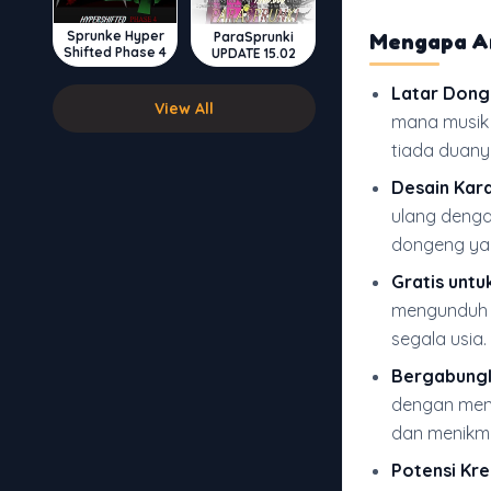
Sprunke Hyper
Mengapa An
ParaSprunki
Shifted Phase 4
UPDATE 15.02
Latar Dong
View All
mana musik
tiada duany
Desain Kar
ulang denga
dongeng ya
Gratis untu
mengunduh a
segala usia.
Bergabungl
dengan memb
dan menikma
Potensi Kre