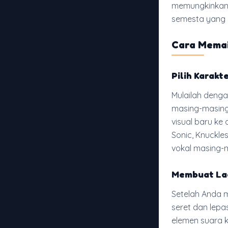
memungkinkan 
semesta yang p
Cara Memai
Pilih Karakt
Mulailah dengan
masing-masing
visual baru ke
Sonic, Knuckles
vokal masing-
Membuat Lag
Setelah Anda m
seret dan lepa
elemen suara k