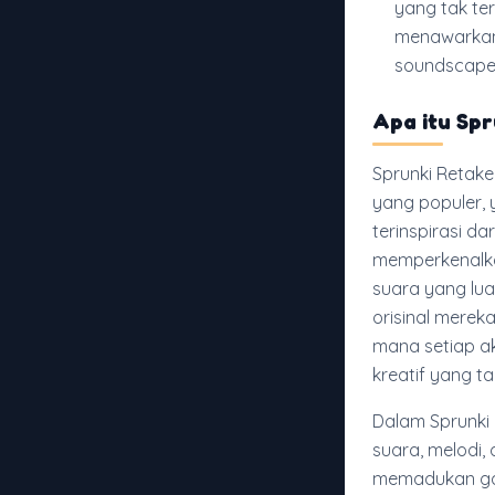
yang tak te
menawarkan
soundscape 
Apa itu Spr
Sprunki Retake
yang populer,
terinspirasi d
memperkenalka
suara yang lu
orisinal merek
mana setiap a
kreatif yang ta
Dalam Sprunki
suara, melodi,
memadukan gari