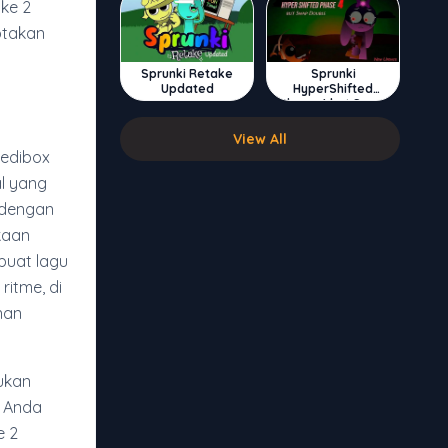
ke 2
ptakan
Sprunki Retake
Sprunki
Updated
HyperShifted
Phase 4 but Swap
Double
View All
redibox
l yang
k dengan
kaan
buat lagu
ritme, di
nan
ukan
k Anda
e 2