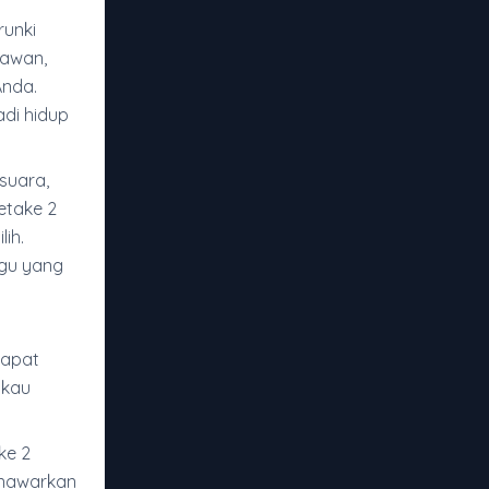
runki
nawan,
Anda.
di hidup
suara,
etake 2
ih.
agu yang
dapat
ukau
ke 2
enawarkan