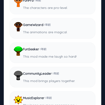
·
FunPro
1年前
The characters are pro-level.
·
GameWizard
1年前
The animations are magical.
·
FunSeeker
1年前
This mod made me laugh so hard!
·
CommunityLeader
1年前
This mod brings players together.
·
MusicExplorer
1年前