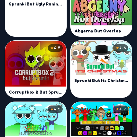
Sprunki But Ugly Runined Mod
Abgerny But Overlap
4.5
4.6
Sprunki But Its Christmas
Corruptbox 2 But Sprunki
4.5
4.7