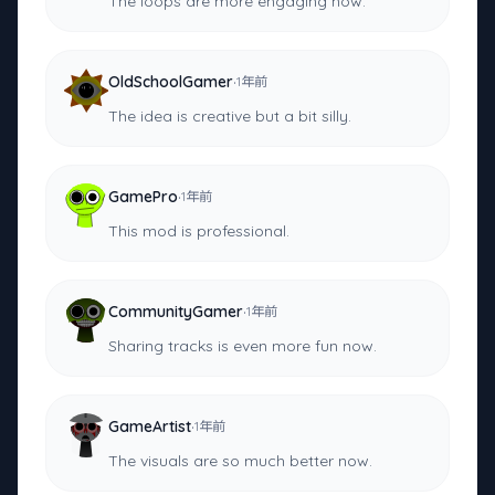
The loops are more engaging now.
·
OldSchoolGamer
1年前
The idea is creative but a bit silly.
·
GamePro
1年前
This mod is professional.
·
CommunityGamer
1年前
Sharing tracks is even more fun now.
·
GameArtist
1年前
The visuals are so much better now.