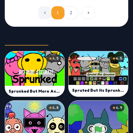
1
2
…
Related Games
4.5
4.5
Spruted But its Sprunked
Sprunked But More Accurate Mod
4.8
4.9