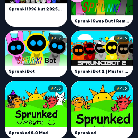
Sprunki 1996 but 2025 Ver.
Sprunki Swap But I Remake | Mix with Swapped Characters
4.7
4.6
Sprunki Bot 2 | Master Cyber Beats and Remix Like a Pro
Sprunki Bot
4.5
4.6
Sprunked 2.0 Mod
Sprunked