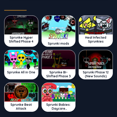
Trending
Sprunke Hyper
Heal Infected
Shifted Phase 4
Sprunkies
Sprunki mods
Sprunke All in One
Sprunke Bi-
Sprunki Phase 12
Shifted Phase 3
(New Sounds)
Sprunke Beat
Sprunki Babies:
Attack
Daycare
Interactive