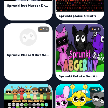
Sprunki but Murder Drones!
Sprunki phase 5: But 90 Polos
4.4
4.8
Sprunki Phase 4 But Normal
Sprunki Retake But Abgerny
4.8
4.7