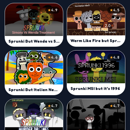
4.9
4.5
Warm Like Fire but Sprunki 2.0
Sprunki But Wenda vs Simon Treatment
4.6
4.8
Sprunki MSI but it's 1996
Sprunki But Italian Neuro Animals Merge
4.7
4.7