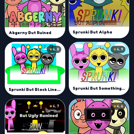
Sprunki But Alpha
Abgerny But Ruined
4.8
4.9
Sprunki But Something Is Wrong
Sprunki But Black Lines Mod
4.7
4.6