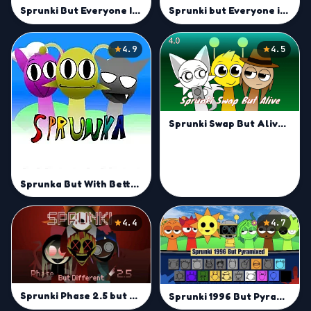
Sprunki But Everyone Is Sky
Sprunki but Everyone is Sharp
4.9
4.5
Sprunki Swap But Alive 4.0
Sprunka But With Better Sound
4.4
4.7
Sprunki Phase 2.5 but Different
Sprunki 1996 But Pyramixed