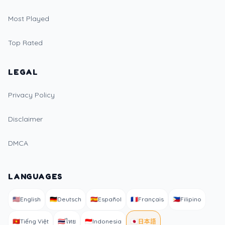
Most Played
Top Rated
LEGAL
Privacy Policy
Disclaimer
DMCA
LANGUAGES
🇺🇸
English
🇩🇪
Deutsch
🇪🇸
Español
🇫🇷
Français
🇵🇭
Filipino
🇻🇳
Tiếng Việt
🇹🇭
ไทย
🇮🇩
Indonesia
🇯🇵
日本語