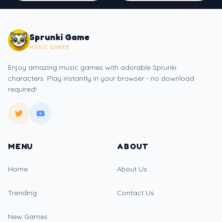
Sprunki Game
MUSIC GAMES
Enjoy amazing music games with adorable Sprunki
characters. Play instantly in your browser - no download
required!
MENU
ABOUT
Home
About Us
Trending
Contact Us
New Games