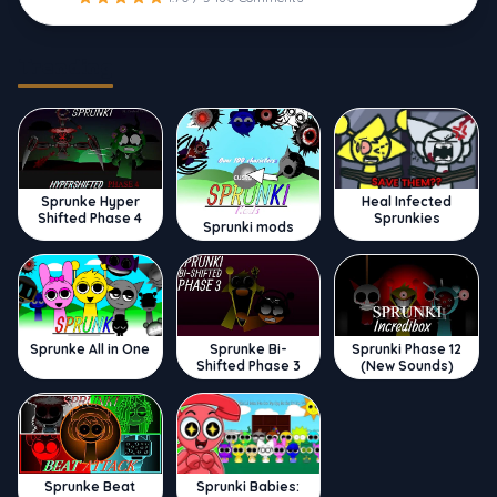
Trending
Sprunke Hyper
Heal Infected
Shifted Phase 4
Sprunkies
Sprunki mods
Sprunke All in One
Sprunke Bi-
Sprunki Phase 12
Shifted Phase 3
(New Sounds)
Sprunke Beat
Sprunki Babies: