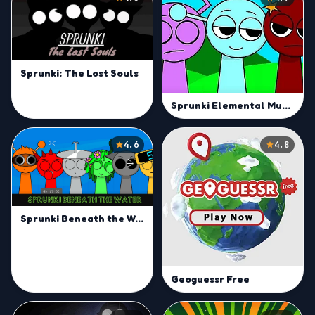
Sprunki: The Lost Souls
Sprunki Elemental Musician Mod
4.6
4.8
Sprunki Beneath the Water
Geoguessr Free