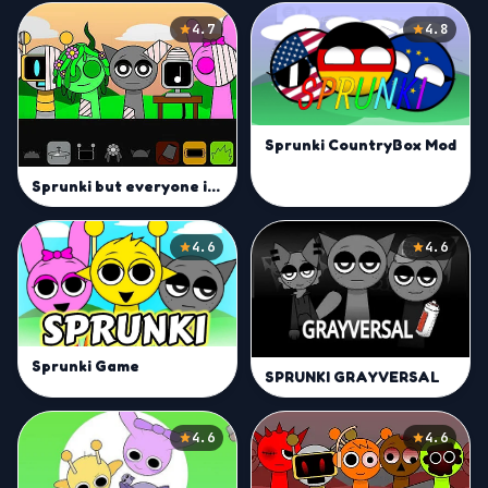
4.7
4.8
Sprunki CountryBox Mod
Sprunki but everyone is alive
4.6
4.6
Sprunki Game
SPRUNKI GRAYVERSAL
4.6
4.6