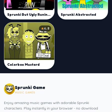
Sprunki But Ugly Runined Mod
Sprunki Abstracted
4.8
Colorbox Mustard
Sprunki Game
MUSIC GAMES
Enjoy amazing music games with adorable Sprunki
characters. Play instantly in your browser - no download