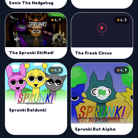
Sonic The Hedgehog
4.7
4.5
The Sprunki Shifted!
The Freak Circus
4.8
4.9
Sprunki Baldunki
Sprunki But Alpha