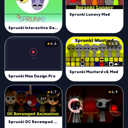
Sprunki Lunacy Mod
Sprunki Interactive Game
4.6
4.8
Sprunki Mustard v2 Mod
Sprunki Max Design Pro
4.7
4.9
Sprunki OC Revamped Mod