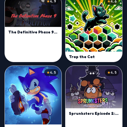
4.9
4.6
The Definitive Phase 9: Demolition
Trap the Cat
4.5
4.5
Sprunksters Episode 2: The Cave