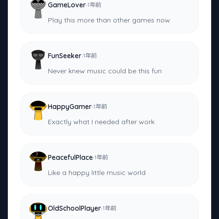
·
GameLover
1年前
Play this more than other games now
·
FunSeeker
1年前
Never knew music could be this fun
·
HappyGamer
1年前
Exactly what I needed after work
·
PeacefulPlace
1年前
Like a happy little music world
·
OldSchoolPlayer
1年前