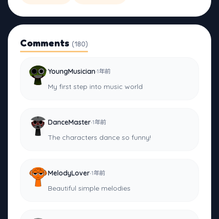
Comments
(180)
·
YoungMusician
1年前
My first step into music world
·
DanceMaster
1年前
The characters dance so funny!
·
MelodyLover
1年前
Beautiful simple melodies