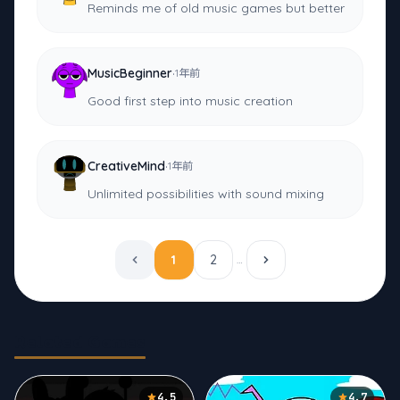
Reminds me of old music games but better
·
MusicBeginner
1年前
Good first step into music creation
·
CreativeMind
1年前
Unlimited possibilities with sound mixing
1
2
…
Related Games
4.5
4.7