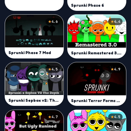
Sprunki Phase 6
4.6
4.4
Sprunki Phase 7 Mod
Sprunki Remastered 3.0 Mod
4.5
4.9
Sprunki Sepbox v2: The Depth
Sprunki Terror Forms Mod
4.7
4.5