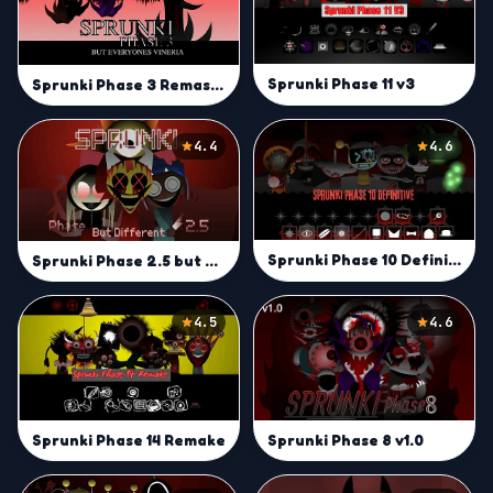
Sprunki Phase 11 v3
Sprunki Phase 3 Remastered But Everyone is Vineria
4.4
4.6
Sprunki Phase 10 Definitive
Sprunki Phase 2.5 but Different
4.5
4.6
Sprunki Phase 8 v1.0
Sprunki Phase 14 Remake