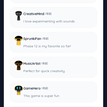
·
CreativeMind
1年前
I love experimenting with sounds.
·
SprunkiFan
1年前
Phase 12 is my favorite so far!
·
MusicArtist
1年前
Perfect for quick creativity.
·
GameHero
1年前
This game is super fun.