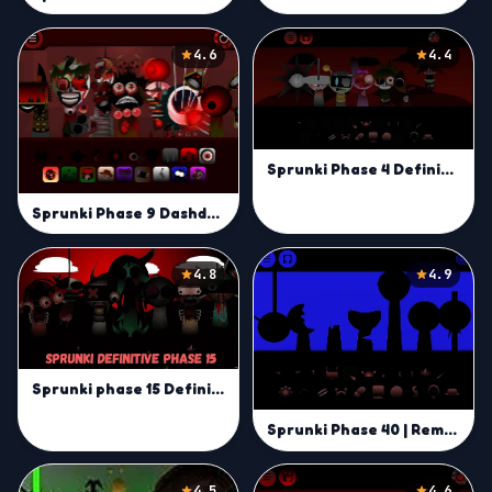
4.6
4.4
Sprunki Phase 4 Definitive | Remix Dark Beats Online
Sprunki Phase 9 Dashdoshty | Unleash Creative Beats
4.8
4.9
Sprunki phase 15 Definitive | Create Beats in Open World
Sprunki Phase 40 | Remix Futuristic Sound Layers Live
4.5
4.6