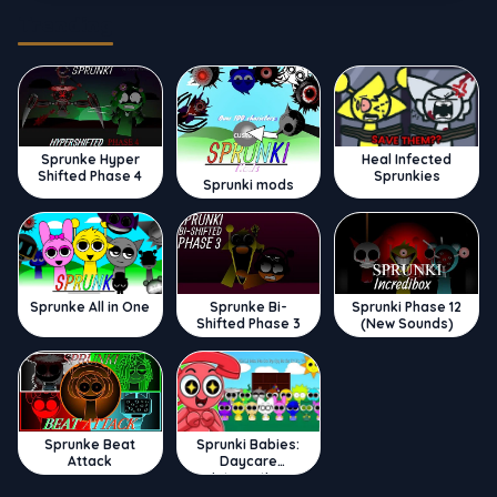
Trending
Sprunke Hyper
Heal Infected
Shifted Phase 4
Sprunkies
Sprunki mods
Sprunke All in One
Sprunke Bi-
Sprunki Phase 12
Shifted Phase 3
(New Sounds)
Sprunke Beat
Sprunki Babies:
Attack
Daycare
Interactive