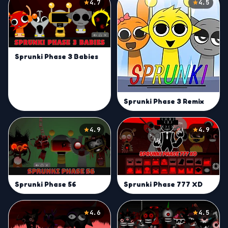
4.7
4.5
Sprunki Phase 3 Babies
Sprunki Phase 3 Remix
4.9
4.9
Sprunki Phase 56
Sprunki Phase 777 XD
4.6
4.5