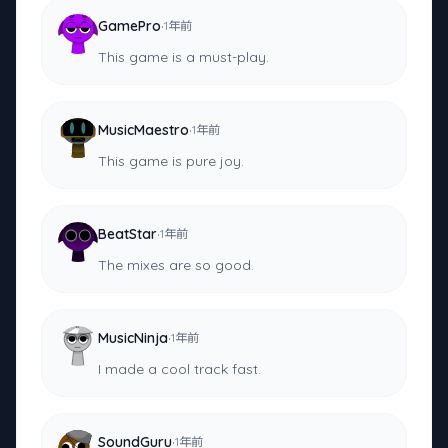
·
GamePro
1年前
This game is a must-play.
·
MusicMaestro
1年前
This game is pure joy.
·
BeatStar
1年前
The mixes are so good.
·
MusicNinja
1年前
I made a cool track fast.
·
SoundGuru
1年前