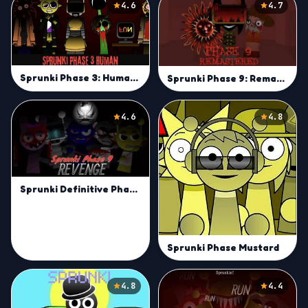
4.6
4.7
Sprunki Phase 3: Human Edition
Sprunki Phase 9: Remastered
4.6
4.8
Sprunki Definitive Phase 9 Revenge
Sprunki Phase Mustard
4.8
4.4