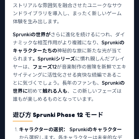
ストリアルな雰囲気を融合させたユニークなサウ
ンドライブラリを導入し、まったく新しいゲーム
体験を生み出します。
Sprunkiの世界が
さらに進化を続けるにつれ、ダイ
ナミックな相互作用がより複雑になり、
Sprunkiの
キャラクターたちの
神秘的な旅に新たな光が当て
られます
。Sprunkiシリーズ
に慣れ親しんだプレイ
ヤーは、
フェーズ12
が音楽制作の冒険を新鮮でエキ
サイティングに活性化させる爽快な続編であるこ
とに気づくでしょう。長年のファンも、
Sprunkiの
世界に
初めて
触れる人も
、この新しいフェーズは
誰もが楽しめるものとなっています。
遊び方 Sprunki Phase 12 モード
キャラクターの選択：
Sprunkiのキャラクター
から選択します。各キャラクターは未来的なデ