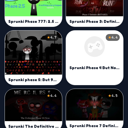
Sprunki Phase 3: Definitive Retake
Sprunki Phase 777: 2.5 But Everyone is Alive
4.7
4.4
Sprunki Phase 4 But Normal
Sprunki phase 5: But 90 Polos
4.4
4.5
Sprunki Phase 7 Definitive (Fanmade)
Sprunki The Definitive Phase 10 New