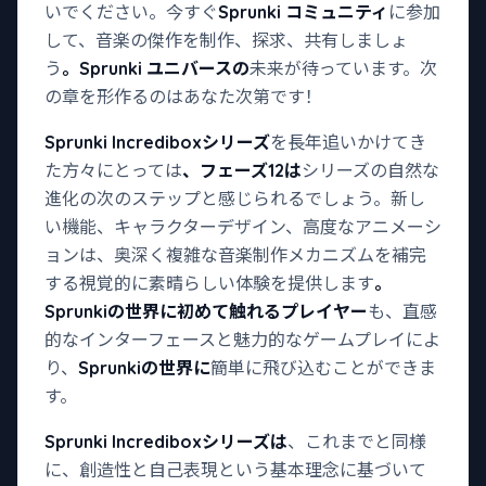
いでください。今すぐ
Sprunki コミュニティ
に参加
して、音楽の傑作を制作、探求、共有しましょ
う
。Sprunki ユニバースの
未来が待っています。次
の章を形作るのはあなた次第です！
Sprunki Incrediboxシリーズ
を長年追いかけてき
た方々にとっては
、フェーズ12は
シリーズの自然な
進化の次のステップと感じられるでしょう。新し
い機能、キャラクターデザイン、高度なアニメーシ
ョンは、奥深く複雑な音楽制作メカニズムを補完
する視覚的に素晴らしい体験を提供します
。
Sprunkiの世界に初めて触れるプレイヤー
も、直感
的なインターフェースと魅力的なゲームプレイによ
り、
Sprunkiの世界に
簡単に飛び込むことができま
す。
Sprunki Incrediboxシリーズは
、これまでと同様
に、創造性と自己表現という基本理念に基づいて