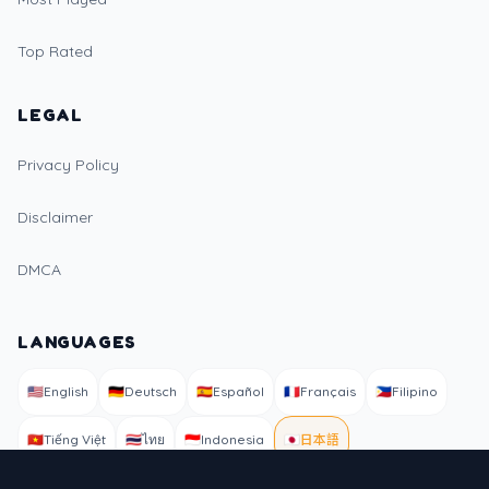
Top Rated
LEGAL
Privacy Policy
Disclaimer
DMCA
LANGUAGES
🇺🇸
English
🇩🇪
Deutsch
🇪🇸
Español
🇫🇷
Français
🇵🇭
Filipino
🇻🇳
Tiếng Việt
🇹🇭
ไทย
🇮🇩
Indonesia
🇯🇵
日本語