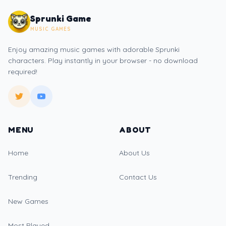
Sprunki Game
MUSIC GAMES
Enjoy amazing music games with adorable Sprunki
characters. Play instantly in your browser - no download
required!
MENU
ABOUT
Home
About Us
Trending
Contact Us
New Games
Most Played