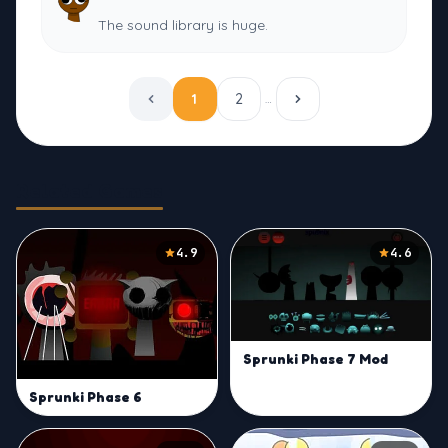
The sound library is huge.
1
2
…
Related Games
4.9
4.6
Sprunki Phase 7 Mod
Sprunki Phase 6