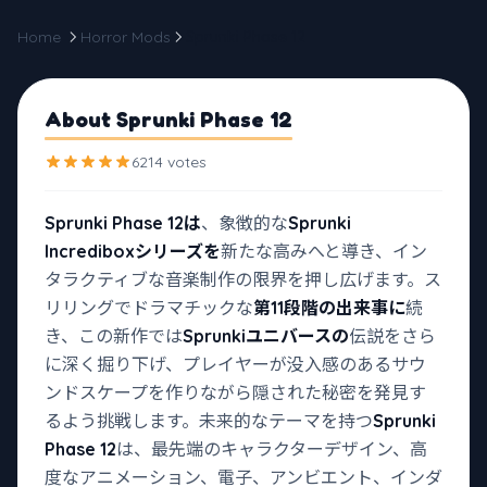
Home
Horror Mods
Sprunki Phase 12
About Sprunki Phase 12
6214 votes
Sprunki Phase 12は
、象徴的な
Sprunki
Incrediboxシリーズを
新たな高みへと導き、イン
タラクティブな音楽制作の限界を押し広げます。ス
リリングでドラマチックな
第11段階の出来事に
続
き、この新作では
Sprunkiユニバースの
伝説をさら
に深く掘り下げ、プレイヤーが没入感のあるサウ
ンドスケープを作りながら隠された秘密を発見す
るよう挑戦します。未来的なテーマを持つ
Sprunki
Phase 12
は、最先端のキャラクターデザイン、高
度なアニメーション、電子、アンビエント、インダ