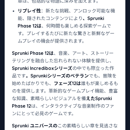
章は、包括的な物語に深みを加えます。
リプレイ性
：新たな挑戦、アンロック可能な機
能、隠されたコンテンツにより
、Sprunki
Phase 12は
、何時間も楽しめる探索ゲームで
す。プレイするたびに新たな驚きと新鮮なゲー
ムプレイの機会が提供されます。
Sprunki Phase 12は
、音楽、アート、ストーリー
テリングを融合した忘れられない体験を提供し、
Sprunki Incrediboxシリーズ
の中でも際立った作
品です
。Sprunkiシリーズのベテラン
でも、冒険を
始めたばかりでも、
フェーズ12は
誰もが楽しめるも
のを提供します。革新的なゲームプレイ機能、豊富
な知識、素晴らしいビジュアルを備
えたSprunki
Phase 12
は、インタラクティブな音楽制作のファ
ンにとって必見のゲームです。
Sprunki ユニバースの
この素晴らしい章を見逃さな