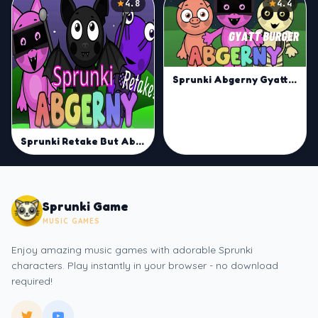
4.8
4.4
Sprunki Abgerny Gyatt Burger | Mix Sprunki Beats Now
Sprunki Retake But Abgerny
Sprunki Game
MUSIC GAMES
Enjoy amazing music games with adorable Sprunki
characters. Play instantly in your browser - no download
required!