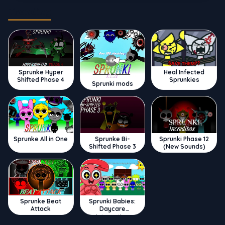
Trending
Sprunke Hyper
Heal Infected
Shifted Phase 4
Sprunkies
Sprunki mods
Sprunke All in One
Sprunke Bi-
Sprunki Phase 12
Shifted Phase 3
(New Sounds)
Sprunke Beat
Sprunki Babies:
Attack
Daycare
Interactive