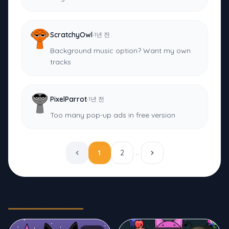
·
ScratchyOwl
1년 전
Background music option? Want my own
tracks
·
PixelParrot
1년 전
Too many pop-up ads in free version
1
2
…
Related Games