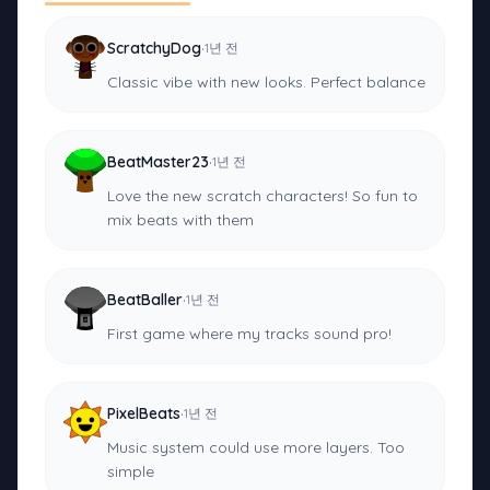
·
ScratchyDog
1년 전
Classic vibe with new looks. Perfect balance
·
BeatMaster23
1년 전
Love the new scratch characters! So fun to
mix beats with them
·
BeatBaller
1년 전
First game where my tracks sound pro!
·
PixelBeats
1년 전
Music system could use more layers. Too
simple