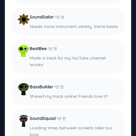
·
SoundSailor
1년 전
Needs more instrument variety. Same beats
·
BeatBee
1년 전
Made a track for my YouTube channel.
Works!
·
BassBuilder
1년 전
Shared my track online! Friends love it!!
·
SoundSquad
1년 전
Loading times between screens take too
long