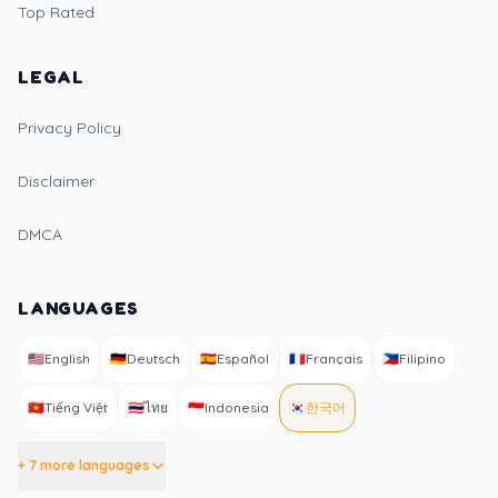
Top Rated
LEGAL
Privacy Policy
Disclaimer
DMCA
LANGUAGES
🇺🇸
English
🇩🇪
Deutsch
🇪🇸
Español
🇫🇷
Français
🇵🇭
Filipino
🇻🇳
Tiếng Việt
🇹🇭
ไทย
🇮🇩
Indonesia
🇰🇷
한국어
+ 7 more languages