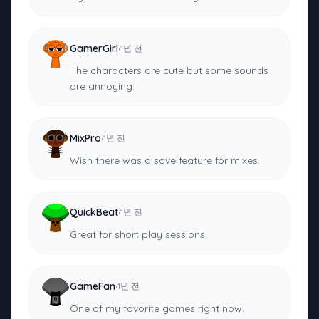
·
GamerGirl
1년 전
The characters are cute but some sounds
are annoying.
·
MixPro
1년 전
Wish there was a save feature for mixes.
·
QuickBeat
1년 전
Great for short play sessions.
·
GameFan
1년 전
One of my favorite games right now.