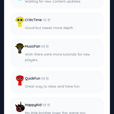
Waiting for new content updates.
·
CriticTime
1년 전
Good but needs more depth.
·
MusicFan
1년 전
Wish there were more tutorials for new
players.
·
QuickFun
1년 전
Great way to relax and have fun.
·
HappyKid
1년 전
My little brother loves this game too.