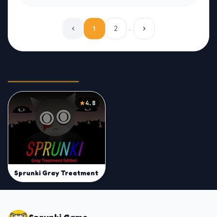
1
2
…
Related Games
4.8
Sprunki Gray Treatment
Sprunki Game