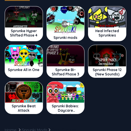
Sprunke Hyper
Heal Infected
Shifted Phase 4
Sprunkies
Sprunki mods
Sprunke All in One
Sprunke Bi-
Sprunki Phase 12
Shifted Phase 3
(New Sounds)
Sprunke Beat
Sprunki Babies:
Attack
Daycare
Interactive
Home
Sprunki Mods
Gray Sprunki