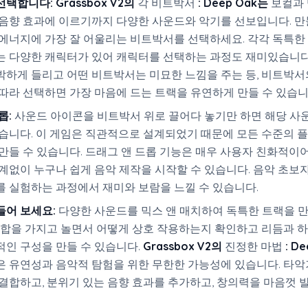
선택합니다:
Grassbox V2의
각 비트박서
:
Deep Oak는
보컬과
 음향 효과에 이르기까지 다양한 사운드와 악기를 선보입니다. 만
에너지에 가장 잘 어울리는 비트박서를 선택하세요. 각각 독특한
는 다양한 캐릭터가 있어 캐릭터를 선택하는 과정도 재미있습니다.
박하게 들리고 어떤 비트박서는 미묘한 느낌을 주는 등, 비트박서
따라 선택하면 가장 마음에 드는 트랙을 유연하게 만들 수 있습니
롭:
사운드 아이콘을 비트박서 위로 끌어다 놓기만 하면 해당 사
있습니다. 이 게임은 직관적으로 설계되었기 때문에 모든 수준의 
만들 수 있습니다. 드래그 앤 드롭 기능은 매우 사용자 친화적이
계없이 누구나 쉽게 음악 제작을 시작할 수 있습니다. 음악 초보
 실험하는 과정에서 재미와 보람을 느낄 수 있습니다.
들어 보세요:
다양한 사운드를 믹스 앤 매치하여 독특한 트랙을 
조합을 가지고 놀면서 어떻게 상호 작용하는지 확인하고 리듬과 
인 구성을 만들 수 있습니다.
Grassbox V2의
진정한 마법
:
De
은 유연성과 음악적 탐험을 위한 무한한 가능성에 있습니다. 타악
결합하고, 분위기 있는 음향 효과를 추가하고, 창의력을 마음껏 