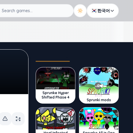
🇰🇷
한국어
Trending
Sprunke Hyper
Shifted Phase 4
Sprunki mods
Sprunke All in One
Heal Infected