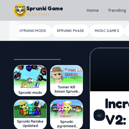
Skip to content
Sprunki Game
Home
Trending
MUSIC GAMES
SPRUNKI MODS
SPRUNKI PHASE
MUSIC GAMES
Most Played
Tunner Kill
Simon Sprunki
Sprunki mods
Sinner Modded
Inc
V2:
Sprunki Retake
Sprunki
Updated
pyramixed