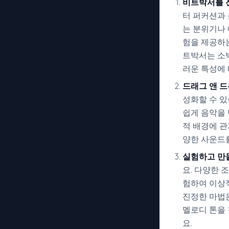
비트박서를 
터 퍼커션과
는 분위기나 
험을 제공하
트박서는 소
러운 특성에 
드래그 앤 드
성화할 수 
쉽게 음악을 
적 배경에 관
양한 사운드를
실험하고 만
요. 다양한 
험하여 이상적
진정한 마법
멜로디 톤을 
요.