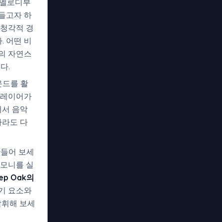
 멜로디부
들고자 하
 청각적 경
 어떤 비
의 자연스
다.
운드를 활
플레이어가
어서 음악
자라도 다
만들어 보세
하모니를 실
ep Oak의
기 요소와
발휘해 보세