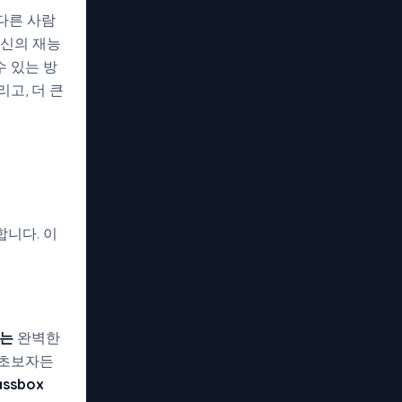
 다른 사람
자신의 재능
수 있는 방
고, 더 큰
니다. 이
k는
완벽한
 초보자든
assbox