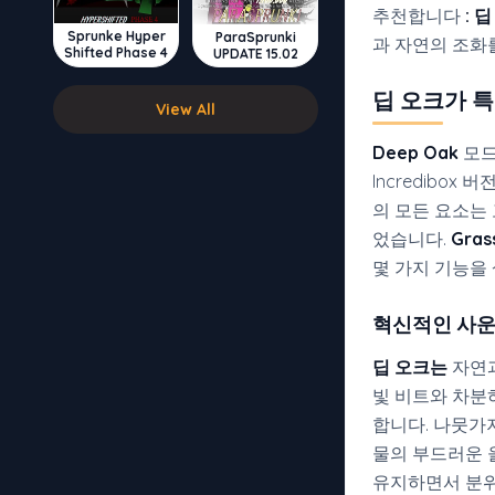
추천합니다
:
딥
Sprunke Hyper
ParaSprunki
과 자연의 조화
Shifted Phase 4
UPDATE 15.02
딥 오크가 
View All
Deep Oak
모드
Incredibo
의 모든 요소는
었습니다.
Gras
몇 가지 기능을
혁신적인 사운
딥 오크는
자연과
빛 비트와 차분
합니다. 나뭇가
물의 부드러운 
유지하면서 분위