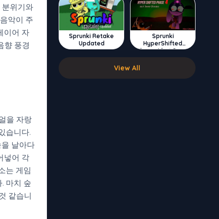
의 분위기와
 음악이 주
레이어 자
Sprunki Retake
Sprunki
Updated
HyperShifted
음향 풍경
Phase 4 but Swap
Double
View All
얼을 자랑
있습니다.
속을 날아다
어넣어 각
소는 게임
 마치 숲
것 같습니