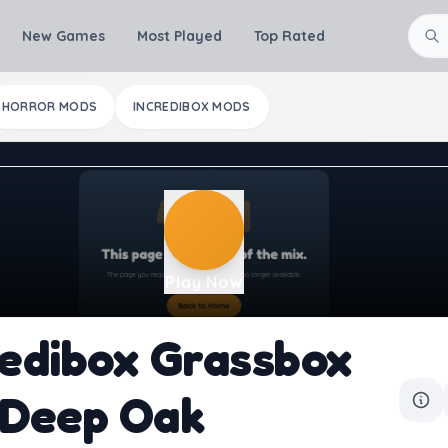
New Games
Most Played
Top Rated
HORROR MODS
INCREDIBOX MODS
Play Now
redibox Grassbox
 Deep Oak