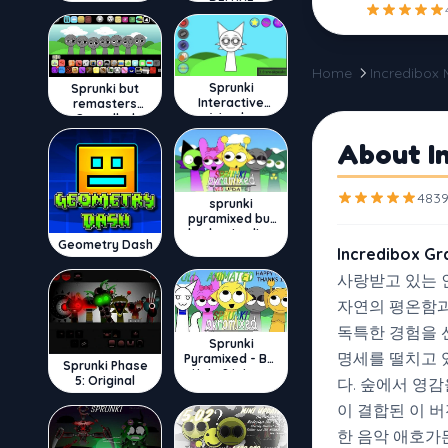
DELUXE
Home
Incredibox
Sprunki
Sprunki but
Interactive
remasters
Wenda
Cancelled
About I
4839
sprunki
pyramixed but
broker is alive
Geometry Dash
Incredibox Gr
사랑받고 있는 인
자연의 평온함과
독특한 경험을 선
Sprunki
명세를 떨치고
Pyramixed - But
Sprunki Phase
Upin & Ipin oc
5: Original
다. 숲에서 영
이 결합된 이 
한 음악 애호가