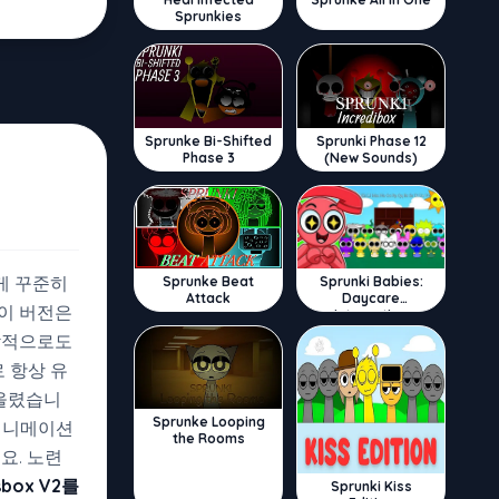
Sprunkies
Sprunke Bi-Shifted
Sprunki Phase 12
Phase 3
(New Sounds)
게 꾸준히
Sprunke Beat
Sprunki Babies:
Attack
Daycare
 이 버전은
Interactive
각적으로도
로 항상 유
어올렸습니
Sprunke Looping
 애니메이션
the Rooms
요. 노련
sbox V2를
Sprunki Kiss