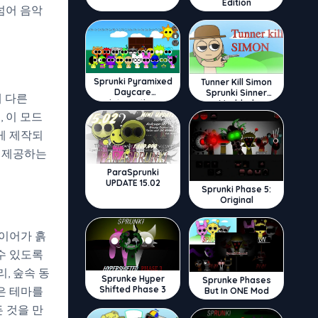
Edition
넘어 음악
Sprunki Pyramixed
Tunner Kill Simon
Daycare
Sprunki Sinner
 다른
Interactive
Modded
, 이 모드
게 제작되
 제공하는
ParaSprunki
UPDATE 15.02
Sprunki Phase 5:
Original
이어가 흙
수 있도록
, 숲속 동
Sprunke Hyper
Sprunke Phases
은 테마를
Shifted Phase 3
But In ONE Mod
 것을 만