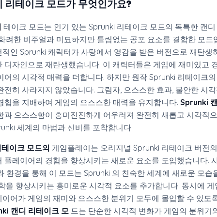
 캔디 리테이크 모드가 무엇인가요?
리
테이크 모드는 인기 있는 Sprunki 리테이크 모드의 독특한 캔디
 화려한 비주얼과 미묘하지만 틀림없는 공포 요소를 결합한 모드입
적인 Sprunki 캐릭터가 사탕에서 영감을 받은 버전으로 재탄생
 디자인으로 재탄생했습니다. 이 캐릭터들은 게임에 재미있고 
어의 시각적 매력을 더합니다. 하지만 원작 Sprunki 리테이크의
완전히 사라지지 않았습니다. 그림자, 으스스한 효과, 불안한 시
경험을 지배하여 게임의 으스스한 매력을 유지합니다.
Sprunki
과 으스스함이 흥미진진하게 어우러져 완전히 새롭고 시각적으
runki 세계의 마법과 신비를 포착합니다.
디 리테이크 모드의
게임플레이는 오리지널 Sprunki 리테이크 버전의
 플레이어의 경험을 향상시키는 새로운 요소를 도입했습니다. 
 환경을 통해 이 모드는 Sprunki 의 친숙한 세계에 새로운 모습
미학을 향상시키는 흥미로운 시각적 요소를 추가합니다. 동시에 
이어가 게임의 재미와 으스스한 분위기 모두에 몰입할 수 있도
unki 캔디 리테이크 모
드는 단순한 시각적 변화가 게임의 분위기