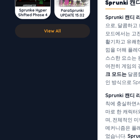
Sprunki
Sprunke Hyper
ParaSprunki
Shifted Phase 4
UPDATE 15.02
Sprunki 캔디 
으로, 달콤하고
View All
모드에서는 고전
활기차고 유쾌한
낌을 더해 플레이
스스한 요소는 
여전히 게임의 
크 모드는
달콤함
인 방식으로 Sp
Sprunki 캔
칙에 충실하면서
마로 한 캐릭터와
며, 전체적인 
메커니즘은 플레
었습니다.
Spr