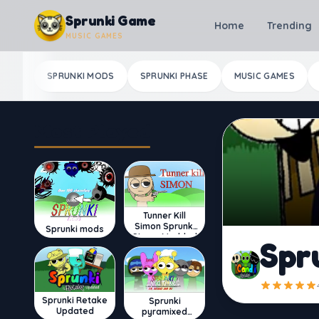
Skip to content
Sprunki Game
Home
Trending
MUSIC GAMES
SPRUNKI MODS
SPRUNKI PHASE
MUSIC GAMES
Most Played
Tunner Kill
Simon Sprunki
Sprunki mods
Sinner Modded
Spr
Sprunki Retake
Sprunki
Updated
pyramixed