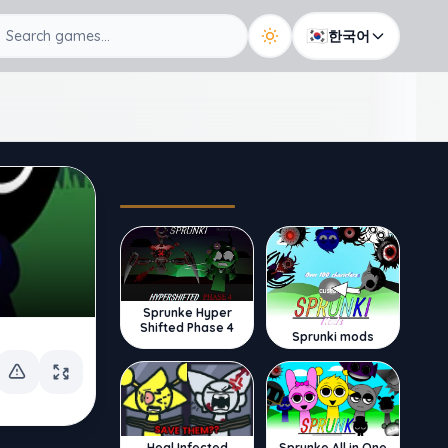
🇰🇷
한국어
Trending
Sprunke Hyper
Shifted Phase 4
Sprunki mods
Sprunke All in One
Heal Infected