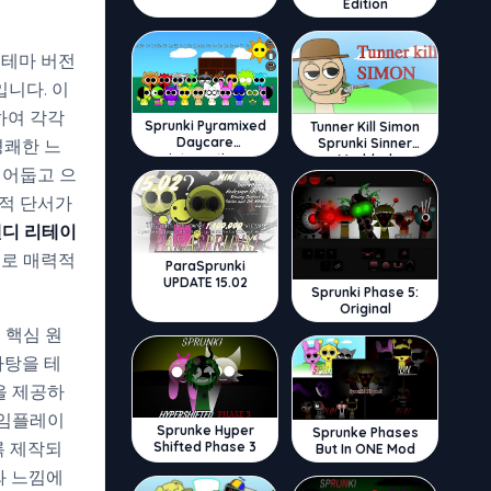
Edition
 테마 버전
니다. 이
하여 각각
Sprunki Pyramixed
Tunner Kill Simon
Daycare
Sprunki Sinner
경쾌한 느
Interactive
Modded
 어둡고 으
각적 단서가
 캔디 리테이
로 매력적
ParaSprunki
UPDATE 15.02
Sprunki Phase 5:
Original
 핵심 원
사탕을 테
을 제공하
게임플레이
Sprunke Hyper
Sprunke Phases
록 제작되
Shifted Phase 3
But In ONE Mod
와 느낌에