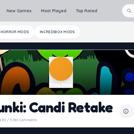
New Games
Most Played
Top Rated
HORROR MODS
INCREDIBOX MODS
Play Now
unki: Candi Retake
·
4.90 / 5
180 Comments