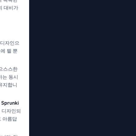
의 대비가
 디자인으
에 띌 뿐
 으스스한
하는 동시
 유지합니
된
Sprunki
 디자인되
도 아름답