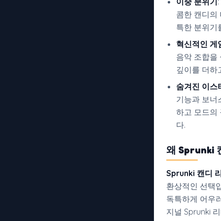
이중 분위기
콤한 캔디의
특한 분위기
혁신적인 게
음악 조합을 
깊이를 더하
숨겨진 이스
기능과 보너
하고 모드의
다.
왜 Sprun
Sprunki 캔디
환상적인 선택입
독특하게 어우러
지널 Sprunki