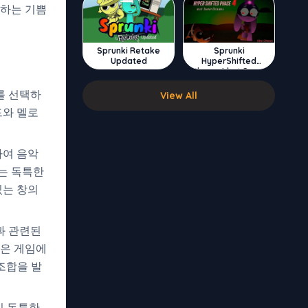
도하는 기쁨
Sprunki Retake
Sprunki
Updated
HyperShifted
Phase 4 but Swap
Double
를 선택하
View All
드와 멜로
하여 음악
는 독특한
있는 창의
과 관련된
능은 게임에
조합을 발
의 독특한