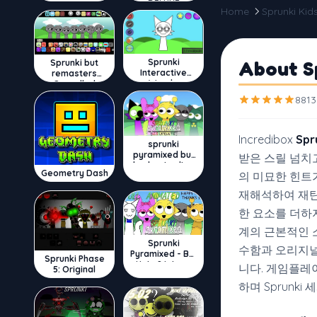
DELUXE
Home
Sprunki Kid
Sprunki
About Sp
Sprunki but
Interactive
remasters
Wenda
Cancelled
8813
Incredibox
Sp
sprunki
pyramixed but
받은 스릴 넘치
broker is alive
Geometry Dash
의 미묘한 힌트가
재해석하여 재탄
한 요소를 더하지
계의 근본적인 
Sprunki
수함과 오리지널
Pyramixed - But
Sprunki Phase
Upin & Ipin oc
니다. 게임플레
5: Original
하며 Sprunk