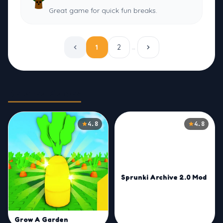
Great game for quick fun breaks.
1
2
…
Related Games
4.8
4.8
Sprunki Archive 2.0 Mod
Grow A Garden