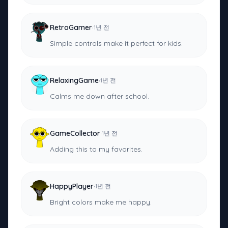
·
RetroGamer
1년 전
Simple controls make it perfect for kids.
·
RelaxingGame
1년 전
Calms me down after school.
·
GameCollector
1년 전
Adding this to my favorites.
·
HappyPlayer
1년 전
Bright colors make me happy.