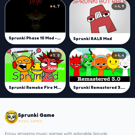
4.7
4.9
Sprunki Phase 10 Mod -Play on Sprunki Incredibox Game
Sprunki RALR Mod
5.0
4.4
Sprunki Remake Fire Mod
Sprunki Remastered 3.0 Mod
Sprunki Game
MUSIC GAMES
Enjoy amazing music games with adorable Sprunki