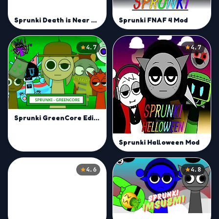
Sprunki FNAF 4 Mod
Sprunki Death is Near Mod
4.7
4.7
Sprunki GreenCore Edition Mod
Sprunki Halloween Mod
4.6
4.8