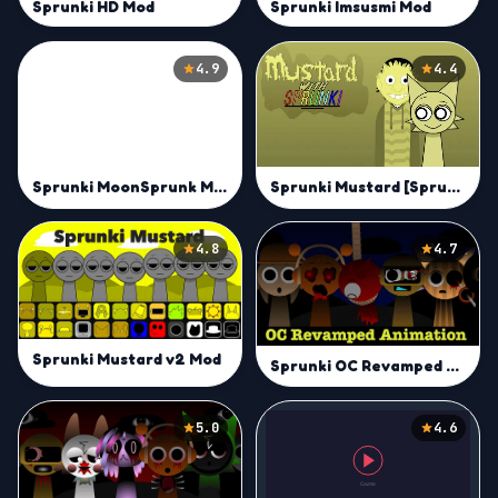
Sprunki Imsusmi Mod
Sprunki HD Mod
4.9
4.4
Sprunki Mustard [Sprunkstard] Mod
Sprunki MoonSprunk Mod
4.8
4.7
Sprunki Mustard v2 Mod
Sprunki OC Revamped Mod
5.0
4.6