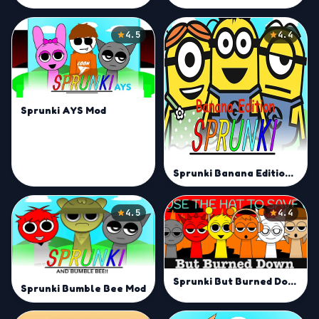
4.5
4.4
Sprunki AYS Mod
Sprunki Banana Edition Mod
4.5
4.4
Sprunki But Burned Down Mod
Sprunki Bumble Bee Mod