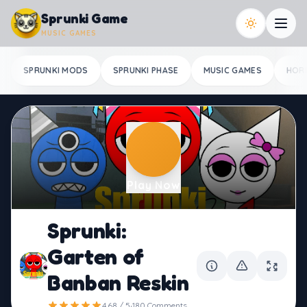
Skip to content
Sprunki Game
MUSIC GAMES
SPRUNKI MODS
SPRUNKI PHASE
MUSIC GAMES
HOR
Play Now
Sprunki:
Garten of
Banban Reskin
·
4.68 / 5
180 Comments