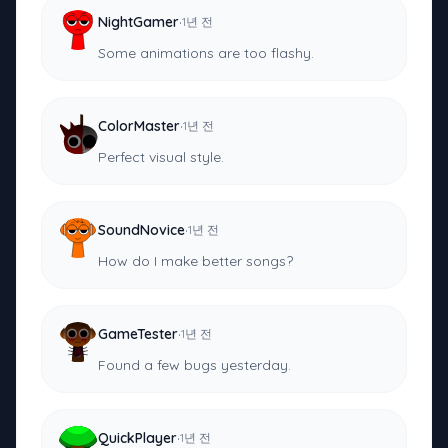
·
NightGamer
1년 전
Some animations are too flashy.
·
ColorMaster
1년 전
Perfect visual style.
·
SoundNovice
1년 전
How do I make better songs?
·
GameTester
1년 전
Found a few bugs yesterday.
·
QuickPlayer
1년 전