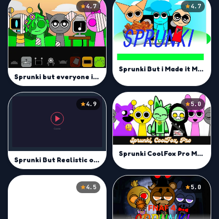
4.7
4.7
Sprunki But i Made it Mod
Sprunki but everyone is alive
4.9
5.0
Sprunki CoolFox Pro Mod
Sprunki But Realistic of them
4.5
5.0