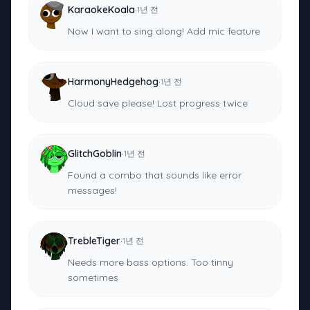
·
KaraokeKoala
1년 전
Now I want to sing along! Add mic feature
·
HarmonyHedgehog
1년 전
Cloud save please! Lost progress twice
·
GlitchGoblin
1년 전
Found a combo that sounds like error
messages!
·
TrebleTiger
1년 전
Needs more bass options. Too tinny
sometimes