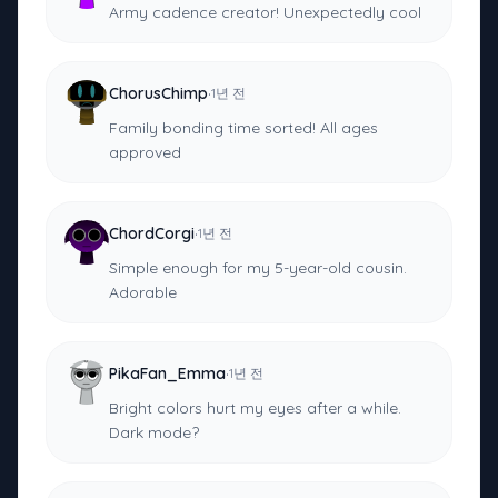
Army cadence creator! Unexpectedly cool
·
ChorusChimp
1년 전
Family bonding time sorted! All ages
approved
·
ChordCorgi
1년 전
Simple enough for my 5-year-old cousin.
Adorable
·
PikaFan_Emma
1년 전
Bright colors hurt my eyes after a while.
Dark mode?