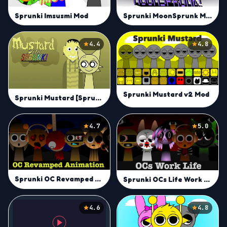
Sprunki Imsusmi Mod
Sprunki MoonSprunk Mod
4.4
4.8
Sprunki Mustard v2 Mod
Sprunki Mustard [Sprunkstard] Mod
4.7
5.0
Sprunki OC Revamped Mod
Sprunki OCs Life Work Mod
4.6
4.8