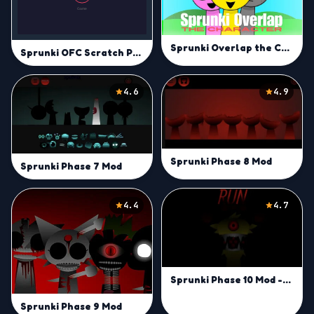
Sprunki Overlap the Characters
Sprunki OFC Scratch Port
4.6
4.9
Sprunki Phase 8 Mod
Sprunki Phase 7 Mod
4.4
4.7
Sprunki Phase 10 Mod -Play on Sprunki Incredibox Game
Sprunki Phase 9 Mod