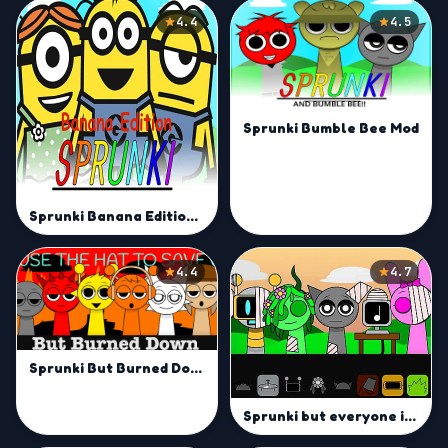
4.4
4.5
Sprunki Bumble Bee Mod
Sprunki Banana Edition Mod
4.4
4.7
Sprunki But Burned Down Mod
Sprunki but everyone is alive