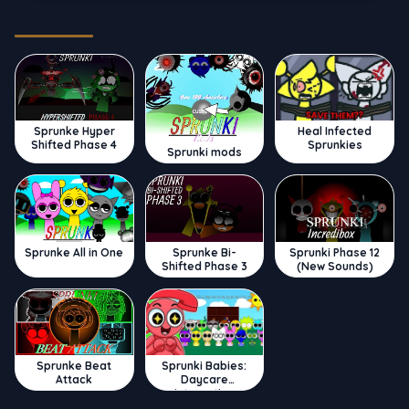
Trending
Sprunke Hyper
Heal Infected
Shifted Phase 4
Sprunkies
Sprunki mods
Sprunke All in One
Sprunke Bi-
Sprunki Phase 12
Shifted Phase 3
(New Sounds)
Sprunke Beat
Sprunki Babies:
Attack
Daycare
Interactive