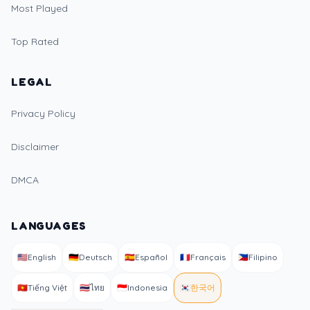
Most Played
Top Rated
LEGAL
Privacy Policy
Disclaimer
DMCA
LANGUAGES
🇺🇸
English
🇩🇪
Deutsch
🇪🇸
Español
🇫🇷
Français
🇵🇭
Filipino
🇻🇳
Tiếng Việt
🇹🇭
ไทย
🇮🇩
Indonesia
🇰🇷
한국어