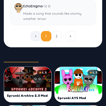
·
EchoEnigma
1년 전
Made a song that sounds like stormy
weather. Wow!
1
2
…
Related Games
4.8
4.5
Sprunki Archive 2.0 Mod
Sprunki AYS Mod