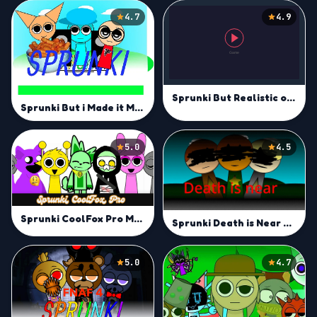
4.7
4.9
Sprunki But Realistic of them
Sprunki But i Made it Mod
5.0
4.5
Sprunki CoolFox Pro Mod
Sprunki Death is Near Mod
5.0
4.7